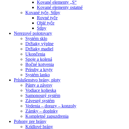
Kované elementy „S“
Kované elementy ostatné
Kované tyče, Stĺpy
Rovné tyče
Oblé tyče
Stĺpy
Nerezové polotovary
Systém sklo
Držiaky výplne
Držiaky madiel
Ukončenia
Spoje a kolená
Bočné kotvenia
Príruby a kryty
Systém lanko
Príslušenstvo brány, ploty
Pánty a závesy
Vodiace kolieska
Samonosný systém
Závesný systém
Vedenia – dorazy – konzoly
Zámky – doplnky
Kompletné zapuzdrenia
Pohony pre brány
Krídlové brány