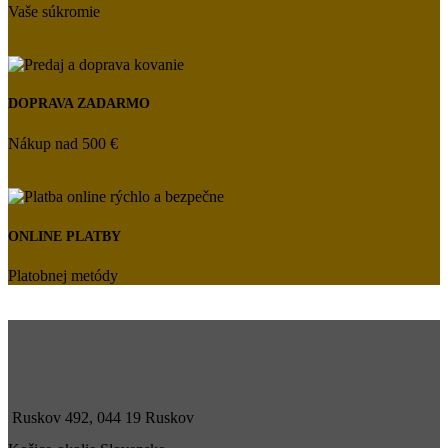
Vaše súkromie
DOPRAVA ZADARMO
Nákup nad 500 €
ONLINE PLATBY
Platobnej metódy
Ruskov 492, 044 19 Ruskov