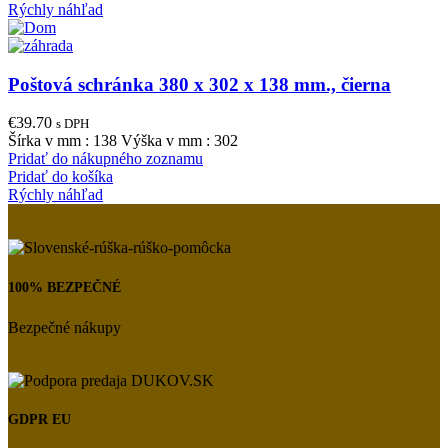
Rýchly náhľad
Poštová schránka 380 x 302 x 138 mm., čierna
€
39.70
s DPH
Šírka v mm : 138 Výška v mm : 302
Pridať do nákupného zoznamu
Pridať do košíka
Rýchly náhľad
100% BEZPEČNÉ
Bezpečné nákupy
GDPR EU