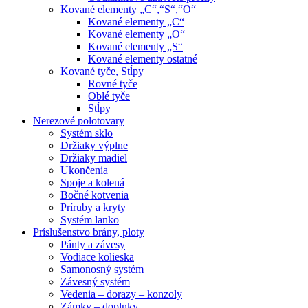
Kované elementy „C“,“S“,“O“
Kované elementy „C“
Kované elementy „O“
Kované elementy „S“
Kované elementy ostatné
Kované tyče, Stĺpy
Rovné tyče
Oblé tyče
Stĺpy
Nerezové polotovary
Systém sklo
Držiaky výplne
Držiaky madiel
Ukončenia
Spoje a kolená
Bočné kotvenia
Príruby a kryty
Systém lanko
Príslušenstvo brány, ploty
Pánty a závesy
Vodiace kolieska
Samonosný systém
Závesný systém
Vedenia – dorazy – konzoly
Zámky – doplnky