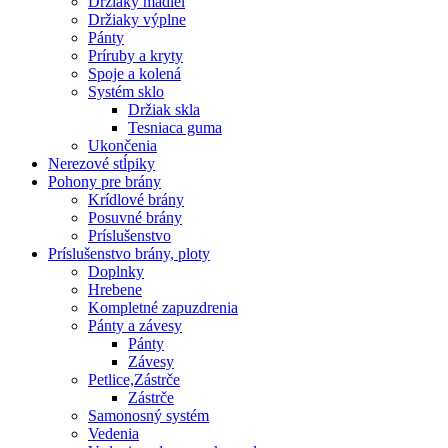
Držiaky madiel
Držiaky výplne
Pánty
Príruby a kryty
Spoje a kolená
Systém sklo
Držiak skla
Tesniaca guma
Ukončenia
Nerezové stĺpiky
Pohony pre brány
Krídlové brány
Posuvné brány
Príslušenstvo
Príslušenstvo brány, ploty
Doplnky
Hrebene
Kompletné zapuzdrenia
Pánty a závesy
Pánty
Závesy
Petlice,Zástrče
Zástrče
Samonosný systém
Vedenia