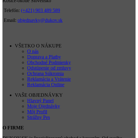
Košice-okolie Slovensko
Telefón:
(+421) 903 489 589
Email:
objednavky@dukov.sk
VŠETKO O NÁKUPE
O nás
Doprava a Platby
Obchodné Podmienky
Odstúpenie od zmluvy
Ochrana Súkromia
Reklamácia a Vrátenie
Reklamácia Online
VAŠE OBJEDNÁVKY
Hlavný Panel
Moje Ojednávky
Môj Profil
Strážny Pes
O FIRME