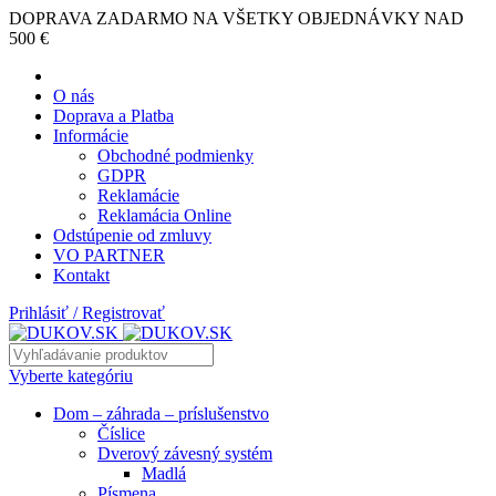
DOPRAVA ZADARMO NA VŠETKY OBJEDNÁVKY NAD
500 €
O nás
Doprava a Platba
Informácie
Obchodné podmienky
GDPR
Reklamácie
Reklamácia Online
Odstúpenie od zmluvy
VO PARTNER
Kontakt
Prihlásiť / Registrovať
Vyberte kategóriu
Dom – záhrada – príslušenstvo
Číslice
Dverový závesný systém
Madlá
Písmena