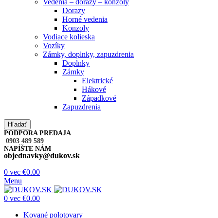
Vedenia – dorazy – konzoly
Dorazy
Horné vedenia
Konzoly
Vodiace kolieska
Vozíky
Zámky, doplnky, zapuzdrenia
Doplnky
Zámky
Elektrické
Hákové
Západkové
Zapuzdrenia
Hľadať
PODPORA PREDAJA
0903 489 589
NAPÍŠTE NÁM
objednavky@dukov.sk
0
vec
€
0.00
Menu
0
vec
€
0.00
Kované polotovary