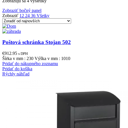
Zoradené
Zobrazujú sa 4 výsledky
podľa
Zobraziť bočný panel
najnovších
Zobraziť
12
24
36
Všetky
Poštová schránka Stojan 502
€
912.95
s DPH
Šírka v mm : 230 Výška v mm : 1010
Pridať do nákupného zoznamu
Pridať do košíka
Rýchly náhľad