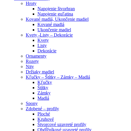
Hroty
Napojenie štvorhran
Napojenie guľatina
Kované madlá, Ukončenie madiel
Kované madlá
Ukončenie madiel
Kvety -Listy – Dekorácie
Kvety
Listy
Dekorácie
Ornamenty
Rozety
Nity
Držiaky madiel
Kľučky – Štítky – Zámky – Madlá
Kľučky
Štítky
Zámky
Madlá
Spony
Zdobené – profily
Ploché
Kruhové
Štvorcové uzavreté profily
Obdĺžníkové uzavreté profily