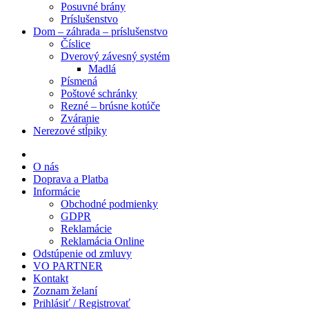
Posuvné brány
Príslušenstvo
Dom – záhrada – príslušenstvo
Číslice
Dverový závesný systém
Madlá
Písmená
Poštové schránky
Rezné – brúsne kotúče
Zváranie
Nerezové stĺpiky
O nás
Doprava a Platba
Informácie
Obchodné podmienky
GDPR
Reklamácie
Reklamácia Online
Odstúpenie od zmluvy
VO PARTNER
Kontakt
Zoznam želaní
Prihlásiť / Registrovať