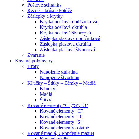
Poštové schránky
Rezné – brúsne kotúče
Záslepky a krytky
Krytka oceľová obdľžniková
Krytka oceľová okrúhla
Krytka oceľová štvorcová
Záslepka plastová obdĺžniková
Záslepka plastová okrúhla
Záslepka plastová štvorcová
Zváranie
Kované polotovary
Hroty
Napojenie guľatina
Napojenie štvorhran
Kľučky – Štítky – Zámky – Madlá
Kľučky
Madlá
Štítky
Kované elementy "C","S","O"
Kované elementy "C"
Kované elementy "O"
Kované elementy "S"
Kované elementy ostatné
Kované madlá, Ukončenie madiel
Kované madlá