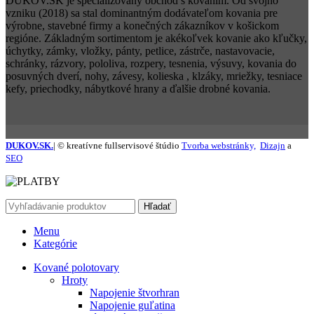
DUKOV.SK je špecializovaný obchod s kovaním. Od svojho
vzniku (2018) sa stal dominantným dodávateľom kovania pre
výrobne, stavebné firmy a konečných zákazníkov v košickom
regióne. Základným sortimentom je akékoľvek kovanie ako kľučky,
úchytky, zámky, vložky, pánty, petlice, zástrče, nastavovacie,
schránky, rázvory, pololiva, rozpery, tesnenia, výsuvy, kovania do
posuvných dverí, nohy, závesy, kolieska , klzáky, mriežky, tesniace
kefy, priechodky, nábytkové hrany a ďalšie drobné kovania.
DUKOV.SK.
| © kreatívne fullservisové štúdio
Tvorba webstránky,
Dizajn
a
SEO
Hľadať
Menu
Kategórie
Kované polotovary
Hroty
Napojenie štvorhran
Napojenie guľatina