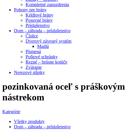
Kompletné zapuzdrenia
Pohony pre brány
Krídlové brány
Posuvné brány
Príslušenstvo
Dom – záhrada – príslušenstvo
Číslice
Dverový závesný systém
Madlá
Písmená
Poštové schránky
Rezné – brúsne kotúče
Zváranie
Nerezové stĺpiky
pozinkovaná oceľ s práškovým
nástrekom
Kategórie
Všetky
produkty
Dom – záhrada – príslušenstvo