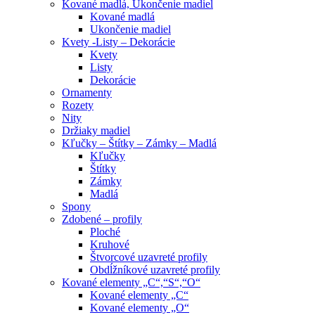
Kované madlá, Ukončenie madiel
Kované madlá
Ukončenie madiel
Kvety -Listy – Dekorácie
Kvety
Listy
Dekorácie
Ornamenty
Rozety
Nity
Držiaky madiel
Kľučky – Štítky – Zámky – Madlá
Kľučky
Štítky
Zámky
Madlá
Spony
Zdobené – profily
Ploché
Kruhové
Štvorcové uzavreté profily
Obdĺžníkové uzavreté profily
Kované elementy „C“,“S“,“O“
Kované elementy „C“
Kované elementy „O“