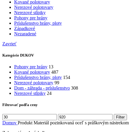
Kované polotovary
Nerezové polotovary
Nerezové stĺpiky
Pohony pre brány
Príslušenstvo brány, ploty
Západkové
Nezaradené
Zavrieť
Kategórie DUKOV
Pohony pre brány
13
Kované polotovary
487
Príslušenstvo brány, ploty
154
Nerezové polotovary
99
Dom - záhrada - príslušenstvo
308
Nerezové stĺpiky
24
Filtrovať podľa ceny
Minimálna
Maximálna
Filter
cena
cena
Domov
Produkt Materiál
pozinkovaná oceľ s práškovým nástrekom