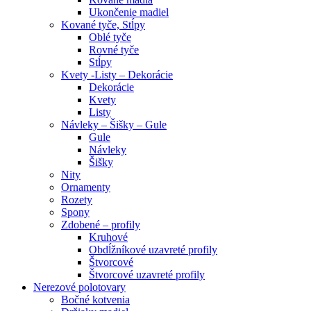
Ukončenie madiel
Kované tyče, Stĺpy
Oblé tyče
Rovné tyče
Stĺpy
Kvety -Listy – Dekorácie
Dekorácie
Kvety
Listy
Návleky – Šišky – Gule
Gule
Návleky
Šišky
Nity
Ornamenty
Rozety
Spony
Zdobené – profily
Kruhové
Obdĺžníkové uzavreté profily
Štvorcové
Štvorcové uzavreté profily
Nerezové polotovary
Bočné kotvenia