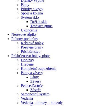
Držiaky výplne
Pánty
Príruby a kryty
Spoje a kolená
Systém sklo
Držiak skla
Tesniaca guma
Ukončenia
Nerezové stĺpiky
Pohony pre brány
Krídlové brány
Posuvné brány
Príslušenstvo
Príslušenstvo brány, ploty
Doplnky
Hrebene
Kompletné zapuzdrenia
Pánty a závesy
Pánty
Závesy
Petlice,Zástrče
Zástrče
Samonosný systém
Vedenia
Vedenia – dorazy – konzoly