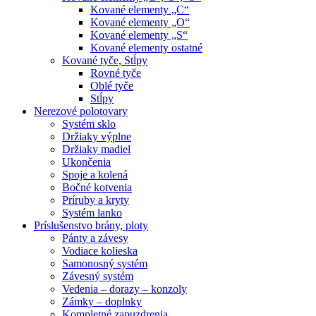
Kované elementy „C“
Kované elementy „O“
Kované elementy „S“
Kované elementy ostatné
Kované tyče, Stĺpy
Rovné tyče
Oblé tyče
Stĺpy
Nerezové polotovary
Systém sklo
Držiaky výplne
Držiaky madiel
Ukončenia
Spoje a kolená
Bočné kotvenia
Príruby a kryty
Systém lanko
Príslušenstvo brány, ploty
Pánty a závesy
Vodiace kolieska
Samonosný systém
Závesný systém
Vedenia – dorazy – konzoly
Zámky – doplnky
Kompletné zapuzdrenia