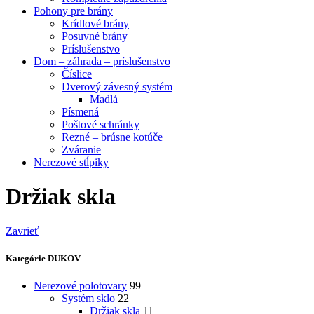
Pohony pre brány
Krídlové brány
Posuvné brány
Príslušenstvo
Dom – záhrada – príslušenstvo
Číslice
Dverový závesný systém
Madlá
Písmená
Poštové schránky
Rezné – brúsne kotúče
Zváranie
Nerezové stĺpiky
Držiak skla
Zavrieť
Kategórie DUKOV
Nerezové polotovary
99
Systém sklo
22
Držiak skla
11