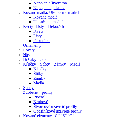
Napojenie štvorhran
Napojenie guľatina
Kované madlá, Ukončenie madiel
Kované madlá
Ukončenie madiel
Kvety -Listy – Dekorácie
Kvety
Listy
Dekorácie
Ornamenty
Rozety
Nity
Držiaky madiel
Kľučky – Štítky – Zámky – Madlá
Kľučky
Štítky
Zámky
Madlá
Spony
Zdobené – profily
Ploché
Kruhové
Štvorcové uzavreté profily
Obdĺžníkové uzavreté profily
Kované elementy „C“,“S“,“O“