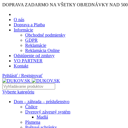
DOPRAVA ZADARMO NA VŠETKY OBJEDNÁVKY NAD 500
O nás
Doprava a Platba
Informácie
Obchodné podmienky
GDPR
Reklamácie
Reklamácia Online
Odstúpenie od zmluvy
VO PARTNER
Kontakt
Prihlásiť / Registrovať
Vyberte kategóriu
Dom – záhrada – príslušenstvo
Číslice
Dverový závesný systém
Madlá
Písmena
Poštové schránky