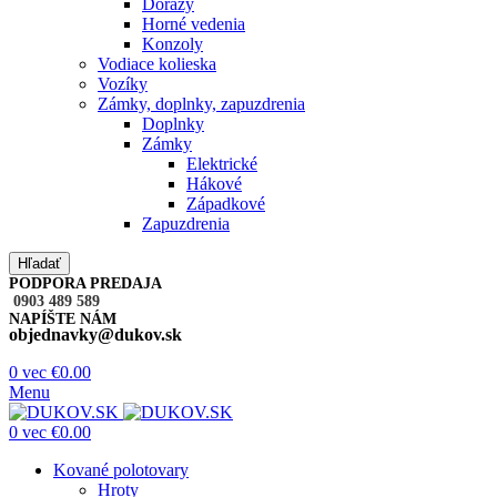
Dorazy
Horné vedenia
Konzoly
Vodiace kolieska
Vozíky
Zámky, doplnky, zapuzdrenia
Doplnky
Zámky
Elektrické
Hákové
Západkové
Zapuzdrenia
Hľadať
PODPORA PREDAJA
0903 489 589
NAPÍŠTE NÁM
objednavky@dukov.sk
0
vec
€
0.00
Menu
0
vec
€
0.00
Kované polotovary
Hroty