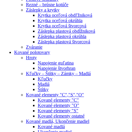
Rezné – brúsne kotúče
Záslepky a krytky
Krytka oceľová obdľžniková
Krytka oceľová okrúhla
Krytka oceľová štvorcová
Záslepka plastová obdĺžniková
Záslepka plastová okrúhla
Záslepka plastová štvorcová
Zváranie
Kované polotovary
Hroty
Napojenie guľatina
Napojenie štvorhran
Kľučky – Štítky – Zámky – Madlá
Kľučky
Madlá
Štítky
Kované elementy "C","S","O"
Kované elementy "C"
Kované elementy "O"
Kované elementy "S"
Kované elementy ostatné
Kované madlá, Ukončenie madiel
Kované madlá
Ukončenie madiel