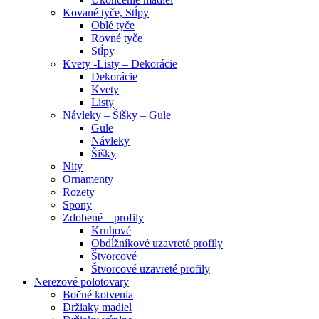
Kované tyče, Stĺpy
Oblé tyče
Rovné tyče
Stĺpy
Kvety -Listy – Dekorácie
Dekorácie
Kvety
Listy
Návleky – Šišky – Gule
Gule
Návleky
Šišky
Nity
Ornamenty
Rozety
Spony
Zdobené – profily
Kruhové
Obdĺžníkové uzavreté profily
Štvorcové
Štvorcové uzavreté profily
Nerezové polotovary
Bočné kotvenia
Držiaky madiel