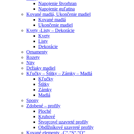
Napojenie štvorhran
Napojenie guľatina
Kované madlá, Ukončenie madiel
Kované madlá
Ukončenie madiel
Kvety -Listy – Dekorácie
Kvety
Listy
Dekorácie
Ornamenty
Rozety
Nity
Držiaky madiel
Kľučky – Štítky – Zámky – Madlá
Kľučky
Štítky
Zámky
Madlá
Spony
Zdobené – profily
Ploché
Kruhové
Štvorcové uzavreté profily
Obdĺžníkové uzavreté profily
Kované elementy „C“,“S“,“O“