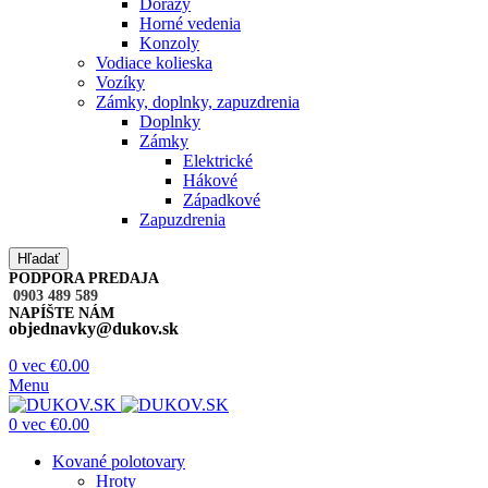
Dorazy
Horné vedenia
Konzoly
Vodiace kolieska
Vozíky
Zámky, doplnky, zapuzdrenia
Doplnky
Zámky
Elektrické
Hákové
Západkové
Zapuzdrenia
Hľadať
PODPORA PREDAJA
0903 489 589
NAPÍŠTE NÁM
objednavky@dukov.sk
0
vec
€
0.00
Menu
0
vec
€
0.00
Kované polotovary
Hroty