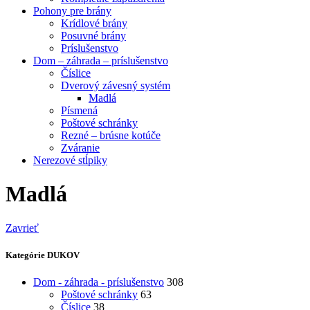
Pohony pre brány
Krídlové brány
Posuvné brány
Príslušenstvo
Dom – záhrada – príslušenstvo
Číslice
Dverový závesný systém
Madlá
Písmená
Poštové schránky
Rezné – brúsne kotúče
Zváranie
Nerezové stĺpiky
Madlá
Zavrieť
Kategórie DUKOV
Dom - záhrada - príslušenstvo
308
Poštové schránky
63
Číslice
38