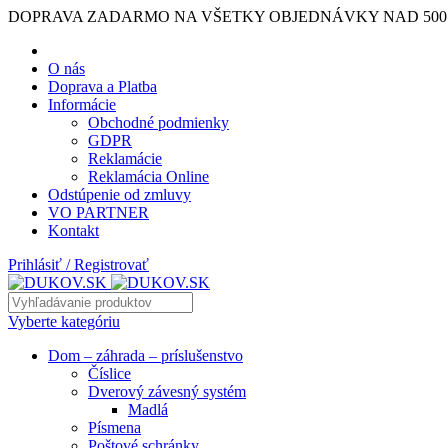
DOPRAVA ZADARMO NA VŠETKY OBJEDNÁVKY NAD 500
O nás
Doprava a Platba
Informácie
Obchodné podmienky
GDPR
Reklamácie
Reklamácia Online
Odstúpenie od zmluvy
VO PARTNER
Kontakt
Prihlásiť / Registrovať
Vyberte kategóriu
Dom – záhrada – príslušenstvo
Číslice
Dverový závesný systém
Madlá
Písmena
Poštové schránky