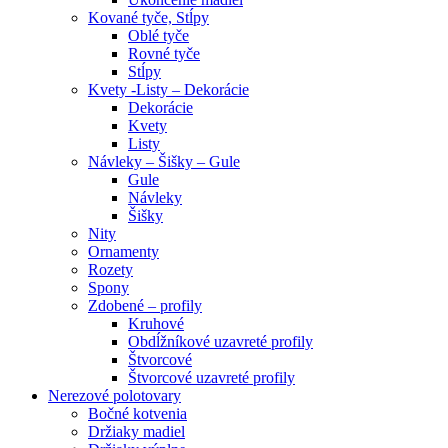
Kované tyče, Stĺpy
Oblé tyče
Rovné tyče
Stĺpy
Kvety -Listy – Dekorácie
Dekorácie
Kvety
Listy
Návleky – Šišky – Gule
Gule
Návleky
Šišky
Nity
Ornamenty
Rozety
Spony
Zdobené – profily
Kruhové
Obdĺžníkové uzavreté profily
Štvorcové
Štvorcové uzavreté profily
Nerezové polotovary
Bočné kotvenia
Držiaky madiel