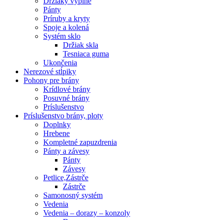
Držiaky výplne
Pánty
Príruby a kryty
Spoje a kolená
Systém sklo
Držiak skla
Tesniaca guma
Ukončenia
Nerezové stĺpiky
Pohony pre brány
Krídlové brány
Posuvné brány
Príslušenstvo
Príslušenstvo brány, ploty
Doplnky
Hrebene
Kompletné zapuzdrenia
Pánty a závesy
Pánty
Závesy
Petlice,Zástrče
Zástrče
Samonosný systém
Vedenia
Vedenia – dorazy – konzoly