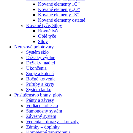
Kované elementy „C“
Kované elementy „O“
Kované elementy „S“
Kované elementy ostatné
Kované tyče, Stĺpy
Rovné tyče
Oblé tyče
Stĺpy
Nerezové polotovary
Systém sklo
Držiaky výplne
Držiaky madiel
Ukončenia
Spoje a kolená
Bočné kotvenia
Príruby a kryty
Systém lanko
Príslušenstvo brány, ploty
Pánty a závesy
Vodiace kolieska
Samonosný systém
Závesný systém
Vedenia – dorazy – konzoly
Zámky – doplnky
Kompletné zapuzdrenia