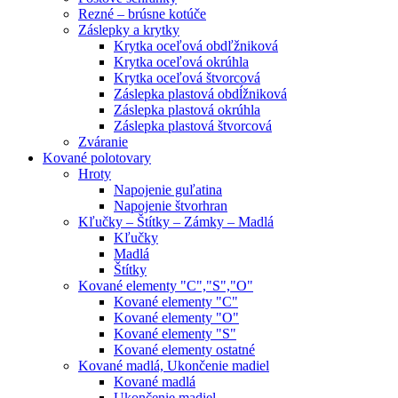
Rezné – brúsne kotúče
Záslepky a krytky
Krytka oceľová obdľžniková
Krytka oceľová okrúhla
Krytka oceľová štvorcová
Záslepka plastová obdĺžniková
Záslepka plastová okrúhla
Záslepka plastová štvorcová
Zváranie
Kované polotovary
Hroty
Napojenie guľatina
Napojenie štvorhran
Kľučky – Štítky – Zámky – Madlá
Kľučky
Madlá
Štítky
Kované elementy "C","S","O"
Kované elementy "C"
Kované elementy "O"
Kované elementy "S"
Kované elementy ostatné
Kované madlá, Ukončenie madiel
Kované madlá
Ukončenie madiel