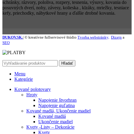
schránky, rázvory, pololiva, rozpery, tesnenia, výsuvy, kovania do
posuvných dverí, nohy, závesy, kolieska , klzáky, mriežky, tesniace
kefy, priechodky, nábytkové hrany a ďalšie drobné kovania.
DUKOV.SK.
| © kreatívne fullservisové štúdio
Tvorba webstránky,
Dizajn
a
SEO
Hľadať
Menu
Kategórie
Kované polotovary
Hroty
Napojenie štvorhran
Napojenie guľatina
Kované madlá, Ukončenie madiel
Kované madlá
Ukončenie madiel
Kvety -Listy – Dekorácie
Kvety