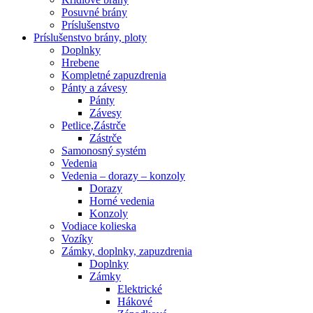
Posuvné brány
Príslušenstvo
Príslušenstvo brány, ploty
Doplnky
Hrebene
Kompletné zapuzdrenia
Pánty a závesy
Pánty
Závesy
Petlice,Zástrče
Zástrče
Samonosný systém
Vedenia
Vedenia – dorazy – konzoly
Dorazy
Horné vedenia
Konzoly
Vodiace kolieska
Vozíky
Zámky, doplnky, zapuzdrenia
Doplnky
Zámky
Elektrické
Hákové