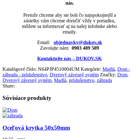
nás.
Pretože chceme aby ste boli čo najspokojnejší a
zásielky vám chceme doručiť vždy v poriadku,
môžete sa informovať aj na našej infolinke alebo
emaily.
Email:
objednavky@dukov.sk
Zavolajte nám:
0903 489 589
Kontaktujte nás – DUKOV.SK
Katalógové číslo:
N64PJP4510004UM
Kategórie:
Madlá
,
Dom -
záhrada - príslušenstvo
,
Dverový závesný systém
Značky:
Dom
,
Dverový závesný systém
,
Madlá
,
príslušenstvo
,
záhrada
Share:
Súvisiace produkty
Oceľová krytka 50x50mm