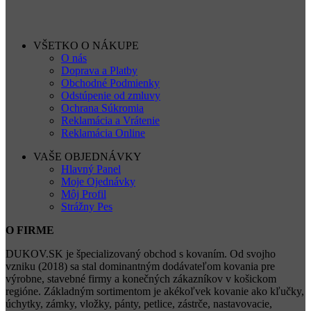
VŠETKO O NÁKUPE
O nás
Doprava a Platby
Obchodné Podmienky
Odstúpenie od zmluvy
Ochrana Súkromia
Reklamácia a Vrátenie
Reklamácia Online
VAŠE OBJEDNÁVKY
Hlavný Panel
Moje Ojednávky
Môj Profil
Strážny Pes
O FIRME
DUKOV.SK je špecializovaný obchod s kovaním. Od svojho
vzniku (2018) sa stal dominantným dodávateľom kovania pre
výrobne, stavebné firmy a konečných zákazníkov v košickom
regióne. Základným sortimentom je akékoľvek kovanie ako kľučky,
úchytky, zámky, vložky, pánty, petlice, zástrče, nastavovacie,