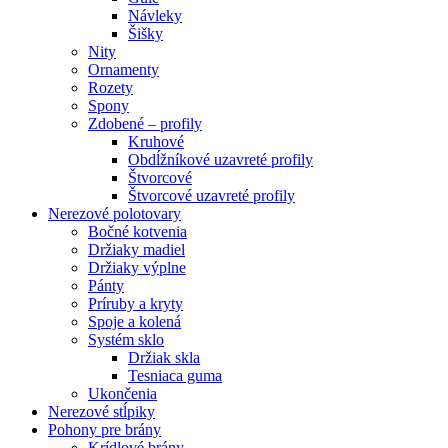
Návleky
Šišky
Nity
Ornamenty
Rozety
Spony
Zdobené – profily
Kruhové
Obdĺžníkové uzavreté profily
Štvorcové
Štvorcové uzavreté profily
Nerezové polotovary
Bočné kotvenia
Držiaky madiel
Držiaky výplne
Pánty
Príruby a kryty
Spoje a kolená
Systém sklo
Držiak skla
Tesniaca guma
Ukončenia
Nerezové stĺpiky
Pohony pre brány
Krídlové brány