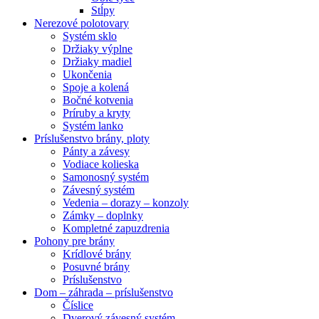
Stĺpy
Nerezové polotovary
Systém sklo
Držiaky výplne
Držiaky madiel
Ukončenia
Spoje a kolená
Bočné kotvenia
Príruby a kryty
Systém lanko
Príslušenstvo brány, ploty
Pánty a závesy
Vodiace kolieska
Samonosný systém
Závesný systém
Vedenia – dorazy – konzoly
Zámky – doplnky
Kompletné zapuzdrenia
Pohony pre brány
Krídlové brány
Posuvné brány
Príslušenstvo
Dom – záhrada – príslušenstvo
Číslice
Dverový závesný systém