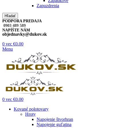
Západkové
Zapuzdrenia
Hľadať
PODPORA PREDAJA
0903 489 589
NAPÍŠTE NÁM
objednavky@dukov.sk
0
vec
€
0.00
Menu
0
vec
€
0.00
Kované polotovary
Hroty
Napojenie štvorhran
Napojenie guľatina