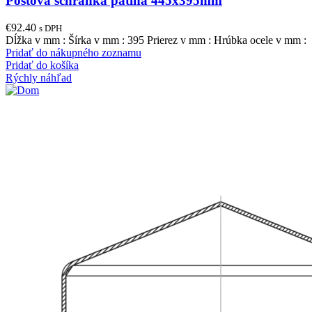
Poštová schránka patina 445x395mm
€
92.40
s DPH
Dĺžka v mm : Šírka v mm : 395 Prierez v mm : Hrúbka ocele v mm :
Pridať do nákupného zoznamu
Pridať do košíka
Rýchly náhľad