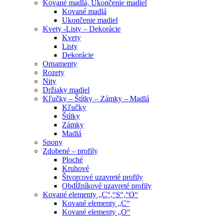
Kované madlá, Ukončenie madiel
Kované madlá
Ukončenie madiel
Kvety -Listy – Dekorácie
Kvety
Listy
Dekorácie
Ornamenty
Rozety
Nity
Držiaky madiel
Kľučky – Štítky – Zámky – Madlá
Kľučky
Štítky
Zámky
Madlá
Spony
Zdobené – profily
Ploché
Kruhové
Štvorcové uzavreté profily
Obdĺžníkové uzavreté profily
Kované elementy „C“,“S“,“O“
Kované elementy „C“
Kované elementy „O“