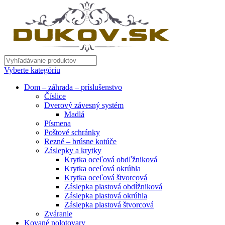
Vyberte kategóriu
Dom – záhrada – príslušenstvo
Číslice
Dverový závesný systém
Madlá
Písmena
Poštové schránky
Rezné – brúsne kotúče
Záslepky a krytky
Krytka oceľová obdľžniková
Krytka oceľová okrúhla
Krytka oceľová štvorcová
Záslepka plastová obdĺžniková
Záslepka plastová okrúhla
Záslepka plastová štvorcová
Zváranie
Kované polotovary