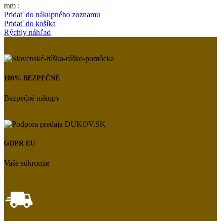
mm :
Pridať do nákupného zoznamu
Pridať do košíka
Rýchly náhľad
100% BEZPEČNÉ
Bezpečné nákupy
GDPR EU
Vaše súkromie