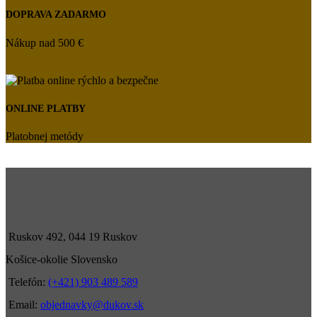
DOPRAVA ZADARMO
Nákup nad 500 €
ONLINE PLATBY
Platobnej metódy
Ruskov 492, 044 19 Ruskov
Košice-okolie Slovensko
Telefón:
(+421) 903 489 589
Email:
objednavky@dukov.sk