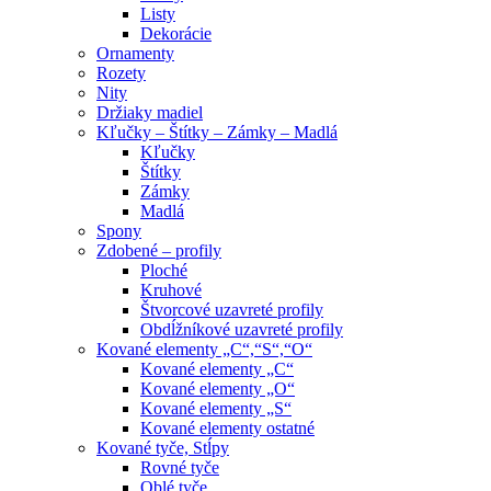
Listy
Dekorácie
Ornamenty
Rozety
Nity
Držiaky madiel
Kľučky – Štítky – Zámky – Madlá
Kľučky
Štítky
Zámky
Madlá
Spony
Zdobené – profily
Ploché
Kruhové
Štvorcové uzavreté profily
Obdĺžníkové uzavreté profily
Kované elementy „C“,“S“,“O“
Kované elementy „C“
Kované elementy „O“
Kované elementy „S“
Kované elementy ostatné
Kované tyče, Stĺpy
Rovné tyče
Oblé tyče