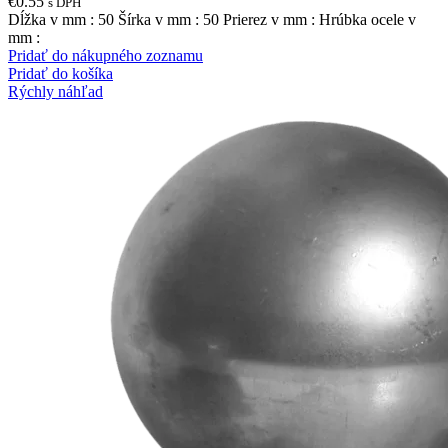
€
0.55
s DPH
Dĺžka v mm : 50 Šírka v mm : 50 Prierez v mm : Hrúbka ocele v
mm :
Pridať do nákupného zoznamu
Pridať do košíka
Rýchly náhľad