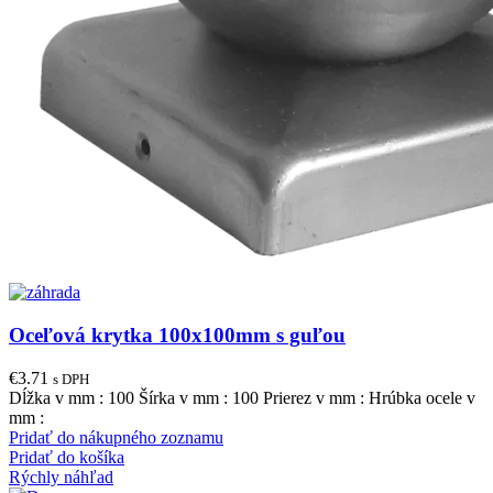
Oceľová krytka 100x100mm s guľou
€
3.71
s DPH
Dĺžka v mm : 100 Šírka v mm : 100 Prierez v mm : Hrúbka ocele v
mm :
Pridať do nákupného zoznamu
Pridať do košíka
Rýchly náhľad