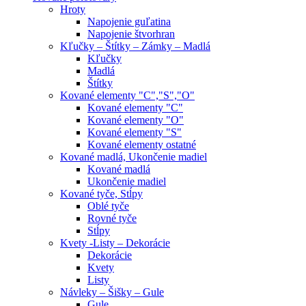
Hroty
Napojenie guľatina
Napojenie štvorhran
Kľučky – Štítky – Zámky – Madlá
Kľučky
Madlá
Štítky
Kované elementy "C","S","O"
Kované elementy "C"
Kované elementy "O"
Kované elementy "S"
Kované elementy ostatné
Kované madlá, Ukončenie madiel
Kované madlá
Ukončenie madiel
Kované tyče, Stĺpy
Oblé tyče
Rovné tyče
Stĺpy
Kvety -Listy – Dekorácie
Dekorácie
Kvety
Listy
Návleky – Šišky – Gule
Gule