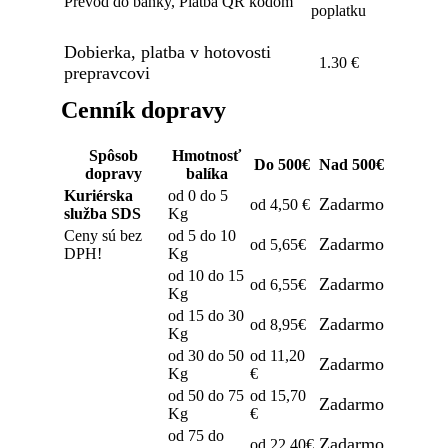
Prevod do banky, Platba QR kódom
poplatku
Dobierka, platba v hotovosti
1.30 €
prepravcovi
Cenník dopravy
Spôsob
Hmotnosť
Do 500€
Nad 500€
dopravy
balíka
Kuriérska
od 0 do 5
Zadarmo
od 4,50 €
služba SDS
Kg
Ceny sú bez
od 5 do 10
Zadarmo
od 5,65€
DPH!
Kg
od 10 do 15
Zadarmo
od 6,55€
Kg
od 15 do 30
Zadarmo
od 8,95€
Kg
od 30 do 50
od 11,20
Zadarmo
Kg
€
od 50 do 75
od 15,70
Zadarmo
Kg
€
od 75 do
Zadarmo
od 22,40€