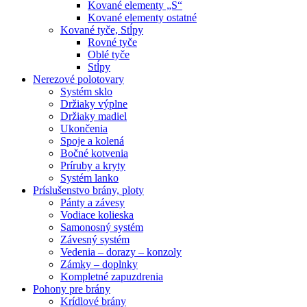
Kované elementy „S“
Kované elementy ostatné
Kované tyče, Stĺpy
Rovné tyče
Oblé tyče
Stĺpy
Nerezové polotovary
Systém sklo
Držiaky výplne
Držiaky madiel
Ukončenia
Spoje a kolená
Bočné kotvenia
Príruby a kryty
Systém lanko
Príslušenstvo brány, ploty
Pánty a závesy
Vodiace kolieska
Samonosný systém
Závesný systém
Vedenia – dorazy – konzoly
Zámky – doplnky
Kompletné zapuzdrenia
Pohony pre brány
Krídlové brány