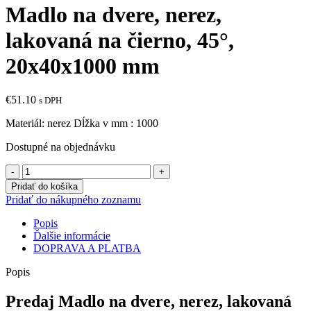
Madlo na dvere, nerez,
lakovaná na čierno, 45°,
20x40x1000 mm
€
51.10
s DPH
Materiál: nerez Dĺžka v mm : 1000
Dostupné na objednávku
množstvo
Madlo
Pridať do košíka
na
Pridať do nákupného zoznamu
dvere,
nerez,
Popis
lakovaná
Ďalšie informácie
na
DOPRAVA A PLATBA
čierno,
45°,
Popis
20x40x1000
mm
Predaj Madlo na dvere, nerez, lakovaná