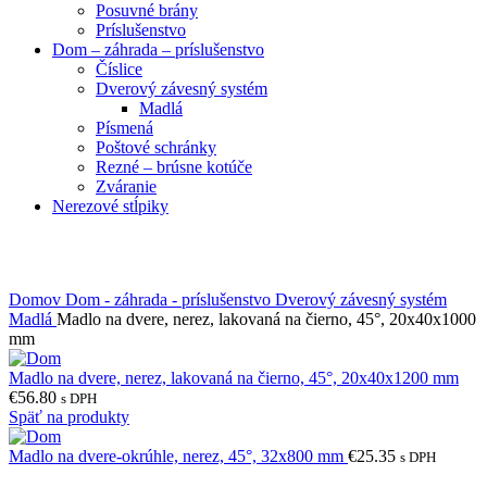
Posuvné brány
Príslušenstvo
Dom – záhrada – príslušenstvo
Číslice
Dverový závesný systém
Madlá
Písmená
Poštové schránky
Rezné – brúsne kotúče
Zváranie
Nerezové stĺpiky
Obrázky zväčšíte kliknutím .
Domov
Dom - záhrada - príslušenstvo
Dverový závesný systém
Madlá
Madlo na dvere, nerez, lakovaná na čierno, 45°, 20x40x1000
mm
Madlo na dvere, nerez, lakovaná na čierno, 45°, 20x40x1200 mm
€
56.80
s DPH
Späť na produkty
Madlo na dvere-okrúhle, nerez, 45°, 32x800 mm
€
25.35
s DPH