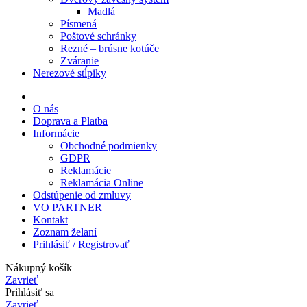
Madlá
Písmená
Poštové schránky
Rezné – brúsne kotúče
Zváranie
Nerezové stĺpiky
O nás
Doprava a Platba
Informácie
Obchodné podmienky
GDPR
Reklamácie
Reklamácia Online
Odstúpenie od zmluvy
VO PARTNER
Kontakt
Zoznam želaní
Prihlásiť / Registrovať
Nákupný košík
Zavrieť
Prihlásiť sa
Zavrieť