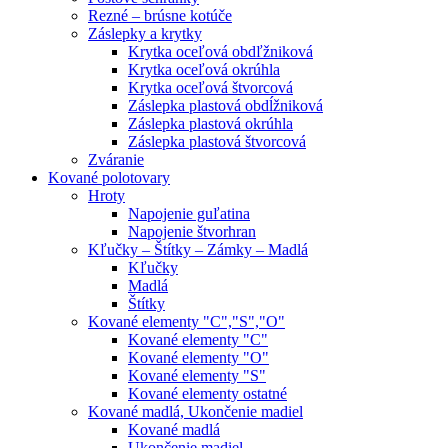
Rezné – brúsne kotúče
Záslepky a krytky
Krytka oceľová obdľžniková
Krytka oceľová okrúhla
Krytka oceľová štvorcová
Záslepka plastová obdĺžniková
Záslepka plastová okrúhla
Záslepka plastová štvorcová
Zváranie
Kované polotovary
Hroty
Napojenie guľatina
Napojenie štvorhran
Kľučky – Štítky – Zámky – Madlá
Kľučky
Madlá
Štítky
Kované elementy "C","S","O"
Kované elementy "C"
Kované elementy "O"
Kované elementy "S"
Kované elementy ostatné
Kované madlá, Ukončenie madiel
Kované madlá
Ukončenie madiel