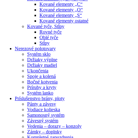
Kované elementy „C“
Kované elementy „O“
Kované elementy „S“
Kované elementy ostatné
Kované tyče, Stĺpy
Rovné tyče
Oblé tyče
Stĺpy
Nerezové polotovary
Systém sklo
Držiaky výplne
Držiaky madiel
Ukončenia
Spoje a kolená
Bočné kotvenia
Príruby a kryty
Systém lanko
Príslušenstvo brány, ploty
Pánty a závesy
Vodiace kolieska
Samonosný systém
Závesný systém
Vedenia – dorazy – konzoly
Zámky – doplnky
Kompletné zapuzdrenia