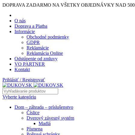
DOPRAVA ZADARMO NA VŠETKY OBJEDNÁVKY NAD 500
O nás
Doprava a Platba
Informácie
Obchodné podmienky
GDPR
Reklamácie
Reklamácia Online
Odstúpenie od zmluvy
VO PARTNER
Kontakt
Prihlásiť / Registrovať
Vyberte kategóriu
Dom – záhrada – príslušenstvo
Číslice
Dverový závesný systém
Madlá
Písmena
Poštové schránky