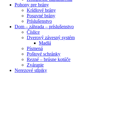
Pohony pre brány
Krídlové brány
Posuvné brány
Príslušenstvo
Dom – záhrada – príslušenstvo
Číslice
Dverový závesný systém
Madlá
Písmená
Poštové schránky
Rezné – brúsne kotúče
Zváranie
Nerezové stĺpiky