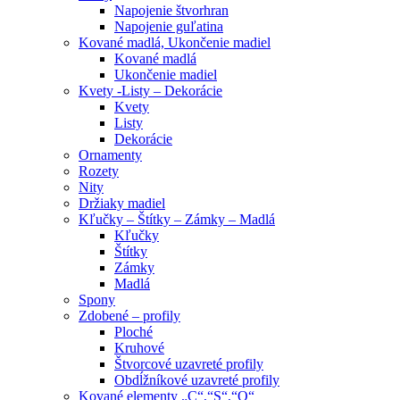
Napojenie štvorhran
Napojenie guľatina
Kované madlá, Ukončenie madiel
Kované madlá
Ukončenie madiel
Kvety -Listy – Dekorácie
Kvety
Listy
Dekorácie
Ornamenty
Rozety
Nity
Držiaky madiel
Kľučky – Štítky – Zámky – Madlá
Kľučky
Štítky
Zámky
Madlá
Spony
Zdobené – profily
Ploché
Kruhové
Štvorcové uzavreté profily
Obdĺžníkové uzavreté profily
Kované elementy „C“,“S“,“O“