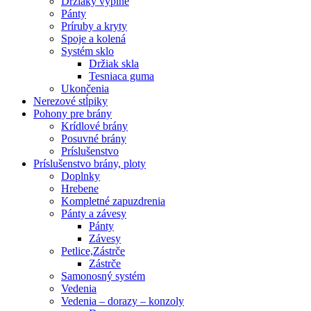
Držiaky výplne
Pánty
Príruby a kryty
Spoje a kolená
Systém sklo
Držiak skla
Tesniaca guma
Ukončenia
Nerezové stĺpiky
Pohony pre brány
Krídlové brány
Posuvné brány
Príslušenstvo
Príslušenstvo brány, ploty
Doplnky
Hrebene
Kompletné zapuzdrenia
Pánty a závesy
Pánty
Závesy
Petlice,Zástrče
Zástrče
Samonosný systém
Vedenia
Vedenia – dorazy – konzoly