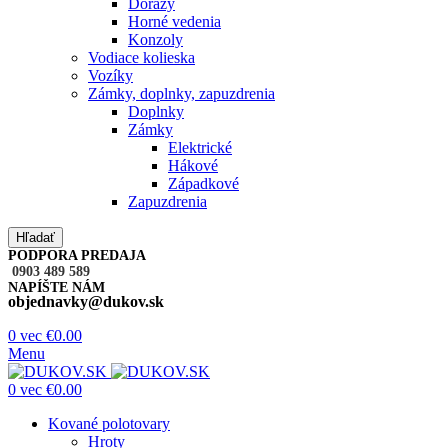
Dorazy
Horné vedenia
Konzoly
Vodiace kolieska
Vozíky
Zámky, doplnky, zapuzdrenia
Doplnky
Zámky
Elektrické
Hákové
Západkové
Zapuzdrenia
Hľadať
PODPORA PREDAJA
0903 489 589
NAPÍŠTE NÁM
objednavky@dukov.sk
0
vec
€
0.00
Menu
0
vec
€
0.00
Kované polotovary
Hroty