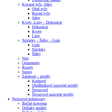
Kované tyče, Stĺpy
Oblé tyče
Rovné tyče
Stĺpy
Kvety -Listy – Dekorácie
Dekorácie
Kvety
Listy
Návleky – Šišky – Gule
Gule
Návleky
Šišky
Nity
Ornamenty
Rozety
Spony
Zdobené – profily
Kruhové
Obdĺžníkové uzavreté profily
Štvorcové
Štvorcové uzavreté profily
Nerezové polotovary
Bočné kotvenia
Držiaky madiel