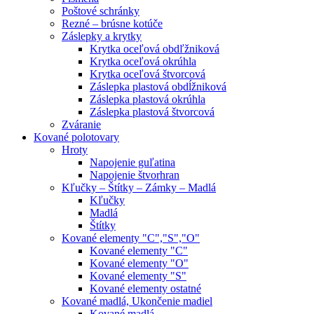
Poštové schránky
Rezné – brúsne kotúče
Záslepky a krytky
Krytka oceľová obdľžniková
Krytka oceľová okrúhla
Krytka oceľová štvorcová
Záslepka plastová obdĺžniková
Záslepka plastová okrúhla
Záslepka plastová štvorcová
Zváranie
Kované polotovary
Hroty
Napojenie guľatina
Napojenie štvorhran
Kľučky – Štítky – Zámky – Madlá
Kľučky
Madlá
Štítky
Kované elementy "C","S","O"
Kované elementy "C"
Kované elementy "O"
Kované elementy "S"
Kované elementy ostatné
Kované madlá, Ukončenie madiel
Kované madlá