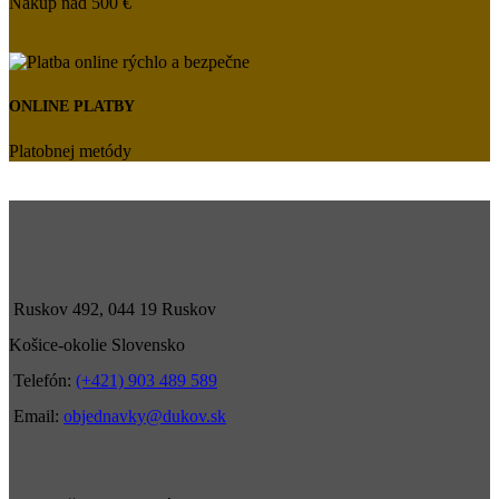
Nákup nad 500 €
ONLINE PLATBY
Platobnej metódy
Ruskov 492, 044 19 Ruskov
Košice-okolie Slovensko
Telefón:
(+421) 903 489 589
Email:
objednavky@dukov.sk