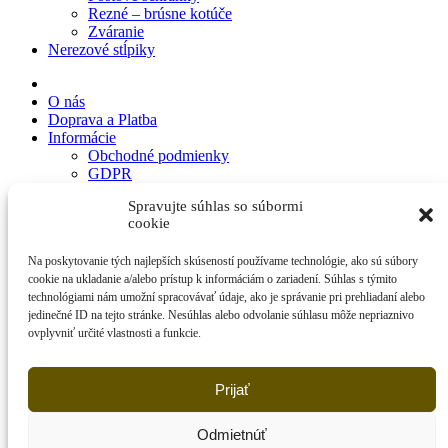
Rezné – brúsne kotúče
Zváranie
Nerezové stĺpiky
O nás
Doprava a Platba
Informácie
Obchodné podmienky
GDPR
Reklamácie
Spravujte súhlas so súbormi
Reklamácia Online
cookie
Odstúpenie od zmluvy
VO PARTNER
Na poskytovanie tých najlepších skúseností používame technológie, ako sú súbory
Kontakt
cookie na ukladanie a/alebo prístup k informáciám o zariadení. Súhlas s týmito
Zoznam želaní
technológiami nám umožní spracovávať údaje, ako je správanie pri prehliadaní alebo
Prihlásiť / Registrovať
jedinečné ID na tejto stránke. Nesúhlas alebo odvolanie súhlasu môže nepriaznivo
Nákupný košík
ovplyvniť určité vlastnosti a funkcie.
Zavrieť
Prihlásiť sa
Zavrieť
Prijať
Zatiaľ žiadny účet?
Odmietnúť