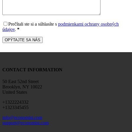
Prečítali ste si a súhlasíte s
podmienkami ochrany osobných
údajov
.
*
CONTACT INFORMATION
50 East 52nd Street
Brooklyn, NY 10022
United States
+1322224332
+1323345455
info@economist.com
support@economist.com