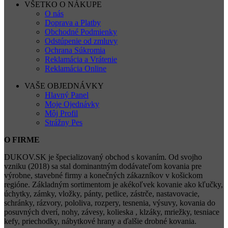
VŠETKO O NÁKUPE
O nás
Doprava a Platby
Obchodné Podmienky
Odstúpenie od zmluvy
Ochrana Súkromia
Reklamácia a Vrátenie
Reklamácia Online
VAŠE OBJEDNÁVKY
Hlavný Panel
Moje Ojednávky
Môj Profil
Strážny Pes
O FIRME
DUKOV.SK je špecializovaný obchod s kovaním. Od svojho
vzniku (2018) sa stal dominantným dodávateľom kovania pre
výrobne, stavebné firmy a konečných zákazníkov v košickom
regióne. Základným sortimentom je akékoľvek kovanie ako kľučky,
úchytky, zámky, vložky, pánty, petlice, zástrče, nastavovacie,
schránky, rázvory, pololiva, rozpery, tesnenia, výsuvy, kovania do
posuvných dverí, nohy, závesy, kolieska , klzáky, mriežky, tesniace
kefy, priechodky, nábytkové hrany a ďalšie drobné kovania.