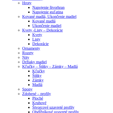
Hroty
Napojenie štvorhran
Napojenie guľatina
Kované madlá, Ukončenie madiel
Kované madlá
Ukončenie madiel
Kvety -Listy – Dekorácie
Kvety
Listy
Dekorácie
Ornamenty
Rozety
Nity
Držiaky madiel
Kľučky – Štítky – Zámky – Madlá
Kľučky
Štítky
Zámky
Madlá
Spony
Zdobené – profily
Ploché
Kruhové
Štvorcové uzavreté profily
Obdĺžníkové uzavreté profily