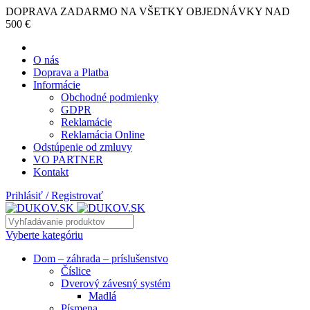
DOPRAVA ZADARMO NA VŠETKY OBJEDNÁVKY NAD
500 €
O nás
Doprava a Platba
Informácie
Obchodné podmienky
GDPR
Reklamácie
Reklamácia Online
Odstúpenie od zmluvy
VO PARTNER
Kontakt
Prihlásiť / Registrovať
Vyberte kategóriu
Dom – záhrada – príslušenstvo
Číslice
Dverový závesný systém
Madlá
Písmena