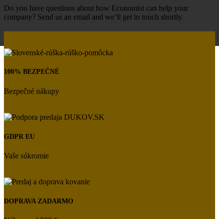
Do you have questions about how Economist can help your
company? Send us an email and we’ll get in touch shortly.
100% BEZPEČNÉ
Bezpečné nákupy
GDPR EU
Vaše súkromie
DOPRAVA ZADARMO