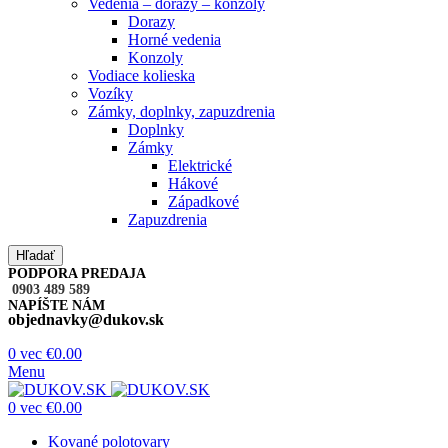
Vedenia – dorazy – konzoly
Dorazy
Horné vedenia
Konzoly
Vodiace kolieska
Vozíky
Zámky, doplnky, zapuzdrenia
Doplnky
Zámky
Elektrické
Hákové
Západkové
Zapuzdrenia
Hľadať
PODPORA PREDAJA
0903 489 589
NAPÍŠTE NÁM
objednavky@dukov.sk
0
vec
€
0.00
Menu
0
vec
€
0.00
Kované polotovary