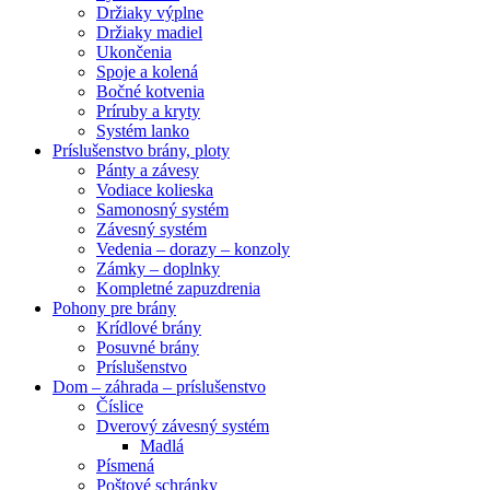
Držiaky výplne
Držiaky madiel
Ukončenia
Spoje a kolená
Bočné kotvenia
Príruby a kryty
Systém lanko
Príslušenstvo brány, ploty
Pánty a závesy
Vodiace kolieska
Samonosný systém
Závesný systém
Vedenia – dorazy – konzoly
Zámky – doplnky
Kompletné zapuzdrenia
Pohony pre brány
Krídlové brány
Posuvné brány
Príslušenstvo
Dom – záhrada – príslušenstvo
Číslice
Dverový závesný systém
Madlá
Písmená
Poštové schránky