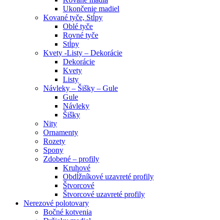
Ukončenie madiel
Kované tyče, Stĺpy
Oblé tyče
Rovné tyče
Stĺpy
Kvety -Listy – Dekorácie
Dekorácie
Kvety
Listy
Návleky – Šišky – Gule
Gule
Návleky
Šišky
Nity
Ornamenty
Rozety
Spony
Zdobené – profily
Kruhové
Obdĺžníkové uzavreté profily
Štvorcové
Štvorcové uzavreté profily
Nerezové polotovary
Bočné kotvenia