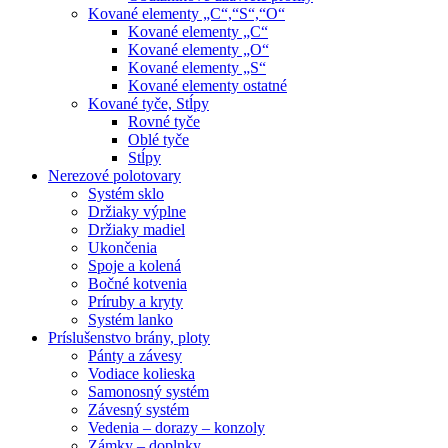
Kované elementy „C“,“S“,“O“
Kované elementy „C“
Kované elementy „O“
Kované elementy „S“
Kované elementy ostatné
Kované tyče, Stĺpy
Rovné tyče
Oblé tyče
Stĺpy
Nerezové polotovary
Systém sklo
Držiaky výplne
Držiaky madiel
Ukončenia
Spoje a kolená
Bočné kotvenia
Príruby a kryty
Systém lanko
Príslušenstvo brány, ploty
Pánty a závesy
Vodiace kolieska
Samonosný systém
Závesný systém
Vedenia – dorazy – konzoly
Zámky – doplnky