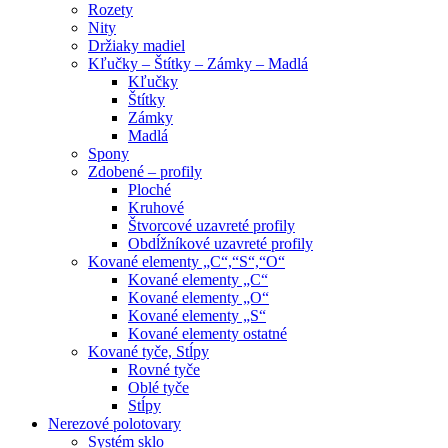
Rozety
Nity
Držiaky madiel
Kľučky – Štítky – Zámky – Madlá
Kľučky
Štítky
Zámky
Madlá
Spony
Zdobené – profily
Ploché
Kruhové
Štvorcové uzavreté profily
Obdĺžníkové uzavreté profily
Kované elementy „C“,“S“,“O“
Kované elementy „C“
Kované elementy „O“
Kované elementy „S“
Kované elementy ostatné
Kované tyče, Stĺpy
Rovné tyče
Oblé tyče
Stĺpy
Nerezové polotovary
Systém sklo