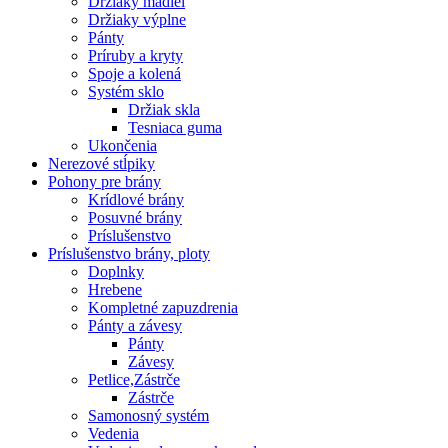
Držiaky madiel
Držiaky výplne
Pánty
Príruby a kryty
Spoje a kolená
Systém sklo
Držiak skla
Tesniaca guma
Ukončenia
Nerezové stĺpiky
Pohony pre brány
Krídlové brány
Posuvné brány
Príslušenstvo
Príslušenstvo brány, ploty
Doplnky
Hrebene
Kompletné zapuzdrenia
Pánty a závesy
Pánty
Závesy
Petlice,Zástrče
Zástrče
Samonosný systém
Vedenia