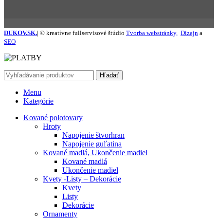
DUKOV.SK.
| © kreatívne fullservisové štúdio
Tvorba webstránky,
Dizajn
a
SEO
Hľadať
Menu
Kategórie
Kované polotovary
Hroty
Napojenie štvorhran
Napojenie guľatina
Kované madlá, Ukončenie madiel
Kované madlá
Ukončenie madiel
Kvety -Listy – Dekorácie
Kvety
Listy
Dekorácie
Ornamenty