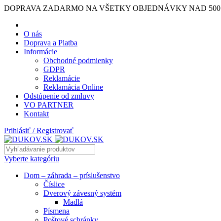
DOPRAVA ZADARMO NA VŠETKY OBJEDNÁVKY NAD 500
O nás
Doprava a Platba
Informácie
Obchodné podmienky
GDPR
Reklamácie
Reklamácia Online
Odstúpenie od zmluvy
VO PARTNER
Kontakt
Prihlásiť / Registrovať
Vyberte kategóriu
Dom – záhrada – príslušenstvo
Číslice
Dverový závesný systém
Madlá
Písmena
Poštové schránky