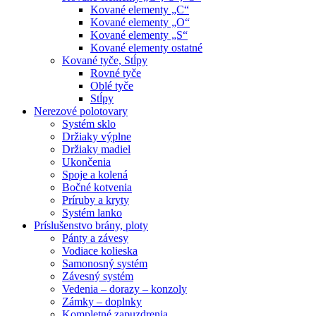
Kované elementy „C“
Kované elementy „O“
Kované elementy „S“
Kované elementy ostatné
Kované tyče, Stĺpy
Rovné tyče
Oblé tyče
Stĺpy
Nerezové polotovary
Systém sklo
Držiaky výplne
Držiaky madiel
Ukončenia
Spoje a kolená
Bočné kotvenia
Príruby a kryty
Systém lanko
Príslušenstvo brány, ploty
Pánty a závesy
Vodiace kolieska
Samonosný systém
Závesný systém
Vedenia – dorazy – konzoly
Zámky – doplnky
Kompletné zapuzdrenia