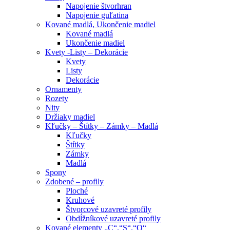
Napojenie štvorhran
Napojenie guľatina
Kované madlá, Ukončenie madiel
Kované madlá
Ukončenie madiel
Kvety -Listy – Dekorácie
Kvety
Listy
Dekorácie
Ornamenty
Rozety
Nity
Držiaky madiel
Kľučky – Štítky – Zámky – Madlá
Kľučky
Štítky
Zámky
Madlá
Spony
Zdobené – profily
Ploché
Kruhové
Štvorcové uzavreté profily
Obdĺžníkové uzavreté profily
Kované elementy „C“,“S“,“O“