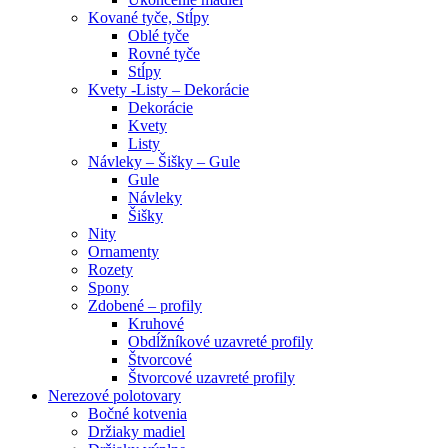
Kované tyče, Stĺpy
Oblé tyče
Rovné tyče
Stĺpy
Kvety -Listy – Dekorácie
Dekorácie
Kvety
Listy
Návleky – Šišky – Gule
Gule
Návleky
Šišky
Nity
Ornamenty
Rozety
Spony
Zdobené – profily
Kruhové
Obdĺžníkové uzavreté profily
Štvorcové
Štvorcové uzavreté profily
Nerezové polotovary
Bočné kotvenia
Držiaky madiel