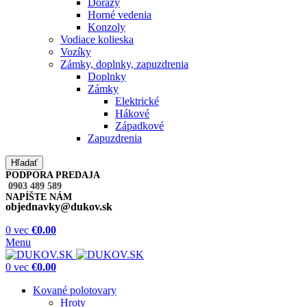
Dorazy
Horné vedenia
Konzoly
Vodiace kolieska
Vozíky
Zámky, doplnky, zapuzdrenia
Doplnky
Zámky
Elektrické
Hákové
Západkové
Zapuzdrenia
Hľadať
PODPORA PREDAJA
0903 489 589
NAPÍŠTE NÁM
objednavky@dukov.sk
0
vec
€
0.00
Menu
0
vec
€
0.00
Kované polotovary
Hroty