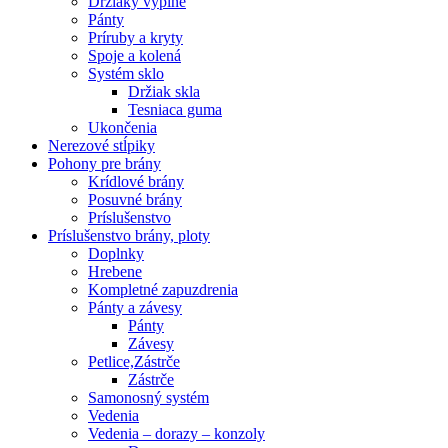
Držiaky výplne
Pánty
Príruby a kryty
Spoje a kolená
Systém sklo
Držiak skla
Tesniaca guma
Ukončenia
Nerezové stĺpiky
Pohony pre brány
Krídlové brány
Posuvné brány
Príslušenstvo
Príslušenstvo brány, ploty
Doplnky
Hrebene
Kompletné zapuzdrenia
Pánty a závesy
Pánty
Závesy
Petlice,Zástrče
Zástrče
Samonosný systém
Vedenia
Vedenia – dorazy – konzoly