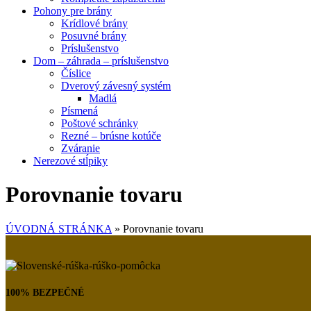
Pohony pre brány
Krídlové brány
Posuvné brány
Príslušenstvo
Dom – záhrada – príslušenstvo
Číslice
Dverový závesný systém
Madlá
Písmená
Poštové schránky
Rezné – brúsne kotúče
Zváranie
Nerezové stĺpiky
Porovnanie tovaru
ÚVODNÁ STRÁNKA
»
Porovnanie tovaru
100% BEZPEČNÉ