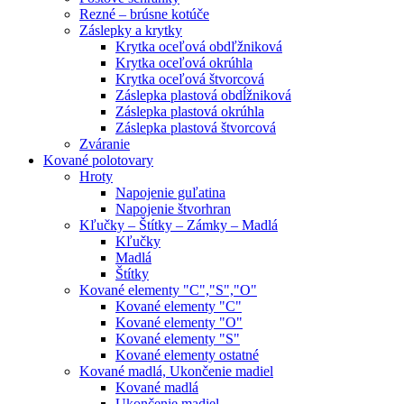
Rezné – brúsne kotúče
Záslepky a krytky
Krytka oceľová obdľžniková
Krytka oceľová okrúhla
Krytka oceľová štvorcová
Záslepka plastová obdĺžniková
Záslepka plastová okrúhla
Záslepka plastová štvorcová
Zváranie
Kované polotovary
Hroty
Napojenie guľatina
Napojenie štvorhran
Kľučky – Štítky – Zámky – Madlá
Kľučky
Madlá
Štítky
Kované elementy "C","S","O"
Kované elementy "C"
Kované elementy "O"
Kované elementy "S"
Kované elementy ostatné
Kované madlá, Ukončenie madiel
Kované madlá
Ukončenie madiel