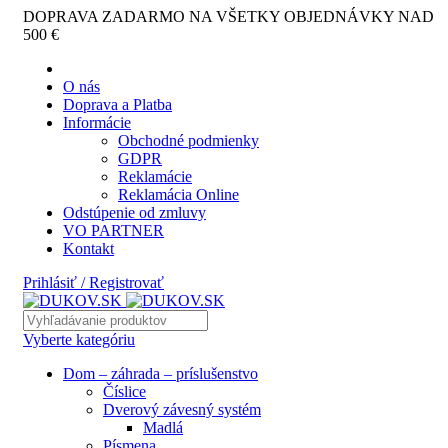
DOPRAVA ZADARMO NA VŠETKY OBJEDNÁVKY NAD
500 €
O nás
Doprava a Platba
Informácie
Obchodné podmienky
GDPR
Reklamácie
Reklamácia Online
Odstúpenie od zmluvy
VO PARTNER
Kontakt
Prihlásiť / Registrovať
Vyberte kategóriu
Dom – záhrada – príslušenstvo
Číslice
Dverový závesný systém
Madlá
Písmena