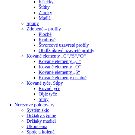
Kľučky
Štítky
Zámky
Madlá
Spony
Zdobené – profily
Ploché
Kruhové
Štvorcové uzavreté profily
Obdĺžníkové uzavreté profily
Kované elementy „C“,“S“,“O“
Kované elementy „C“
Kované elementy „O“
Kované elementy „S“
Kované elementy ostatné
Kované tyče, Stĺpy
Rovné tyče
Oblé tyče
Stĺpy
Nerezové polotovary
Systém sklo
Držiaky výplne
Držiaky madiel
Ukončenia
Spoje a kolená