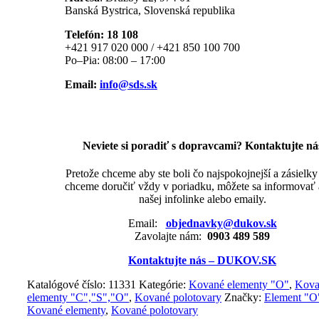
Banská Bystrica, Slovenská republika
Telefón: 18 108
+421 917 020 000 / +421 850 100 700
Po–Pia: 08:00 – 17:00
Email:
info@sds.sk
Neviete si poradiť s dopravcami? Kontaktujte ná
Pretože chceme aby ste boli čo najspokojnejší a zásielk
chceme doručiť vždy v poriadku, môžete sa informovať 
našej infolinke alebo emaily.
Email:
objednavky@dukov.sk
Zavolajte nám:
0903 489 589
Kontaktujte nás – DUKOV.SK
Katalógové číslo:
11331
Kategórie:
Kované elementy "O"
,
Kova
elementy "C","S","O"
,
Kované polotovary
Značky:
Element "O
Kované elementy
,
Kované polotovary