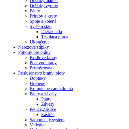
Držiaky madiel
Držiaky výplne
Pánty
Príruby a kryty
Spoje a kolená
Systém sklo
Držiak skla
Tesniaca guma
Ukončenia
Nerezové stĺpiky
Pohony pre brány
Krídlové brány
Posuvné brány
Príslušenstvo
Príslušenstvo brány, ploty
Doplnky
Hrebene
Kompletné zapuzdrenia
Pánty a závesy
Pánty
Závesy
Petlice,Zástrče
Zástrče
Samonosný systém
Vedenia