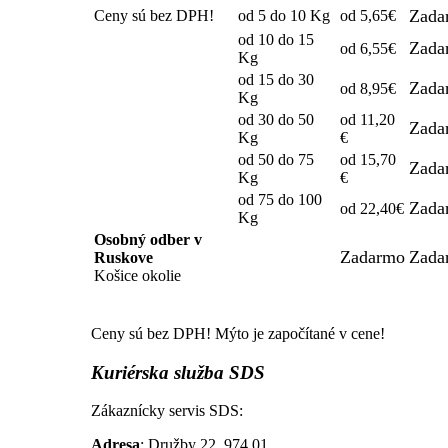
Zada
Ceny sú bez DPH!
od 5 do 10 Kg
od 5,65€
od 10 do 15
Zada
od 6,55€
Kg
od 15 do 30
Zada
od 8,95€
Kg
od 30 do 50
od 11,20
Zada
Kg
€
od 50 do 75
od 15,70
Zada
Kg
€
od 75 do 100
Zada
od 22,40€
Kg
Osobný odber v
Zadarmo
Zada
Ruskove
Košice okolie
Ceny sú bez DPH! Mýto je započítané v cene!
Kuriérska
služba SDS
Zákaznícky servis SDS:
Adresa
: Družby 22, 974 01