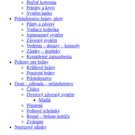
Bočné kotvenia
Príruby a kryty
Systém lanko
Príslušenstvo brány, ploty
Pánty a závesy
Vodiace kolieska
Samonosný systém
Závesný systém
Vedenia – dorazy – konzoly
Zámky – doplnky
Kompletné zapuzdrenia
Pohony pre brány
Krídlové brány
Posuvné brány
Príslušenstvo
Dom – záhrada – príslušenstvo
Číslice
Dverový závesný systém
Madlá
Písmená
Poštové schránky
Rezné – brúsne kotúče
Zváranie
Nerezové stĺpiky