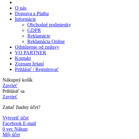
O nás
Doprava a Platba
Informácie
Obchodné podmienky
GDPR
Reklamácie
Reklamácia Online
Odstúpenie od zmluvy
VO PARTNER
Kontakt
Zoznam želaní
Prihlásiť / Registrovať
Nákupný košík
Zavrieť
Prihlásiť sa
Zavrieť
Zatiaľ žiadny účet?
Vytvoriť účet
Facebook
E-mail
0
vec
Nákup
Môj účet