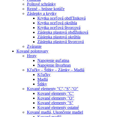
Poštové schránky
Rezné – brúsne kotúče
Záslepky a krytky
Krytka oceľová obdľžniková
Krytka oceľová okrúhla
Krytka oceľová štvorcová
Záslepka plastová obdĺžniková
Záslepka plastová okrúhla
Záslepka plastová štvorcová
Zváranie
Kované polotovary
Hroty
Napojenie guľatina
Napojenie štvorhran
Kľučky – Štítky – Zámky – Madlá
Kľučky
Madlá
Štítky
Kované elementy "C","S","O"
Kované elementy "C"
Kované elementy "O"
Kované elementy "S"
Kované elementy ostatné
Kované madlá, Ukončenie madiel
Kované madlá