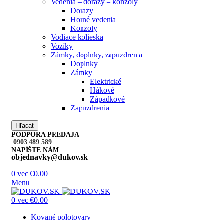
Vedenia – dorazy – konzoly
Dorazy
Horné vedenia
Konzoly
Vodiace kolieska
Vozíky
Zámky, doplnky, zapuzdrenia
Doplnky
Zámky
Elektrické
Hákové
Západkové
Zapuzdrenia
Hľadať
PODPORA PREDAJA
0903 489 589
NAPÍŠTE NÁM
objednavky@dukov.sk
0
vec
€
0.00
Menu
0
vec
€
0.00
Kované polotovary