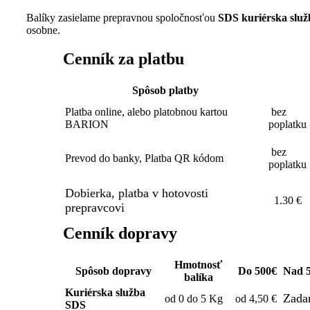
Balíky zasielame prepravnou spoločnosťou
SDS kuriérska slu
osobne.
Cenník za platbu
Spôsob platby
Platba online, alebo platobnou kartou
bez
BARION
poplatku
bez
Prevod do banky, Platba QR kódom
poplatku
Dobierka, platba v hotovosti
1.30 €
prepravcovi
Cenník dopravy
Hmotnosť
Spôsob dopravy
Do 500€
Nad 
balíka
Kuriérska služba
Zada
od 0 do 5 Kg
od 4,50 €
SDS