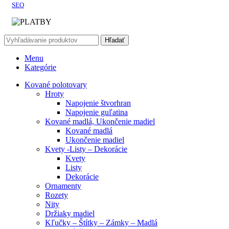
SEO
Hľadať
Menu
Kategórie
Kované polotovary
Hroty
Napojenie štvorhran
Napojenie guľatina
Kované madlá, Ukončenie madiel
Kované madlá
Ukončenie madiel
Kvety -Listy – Dekorácie
Kvety
Listy
Dekorácie
Ornamenty
Rozety
Nity
Držiaky madiel
Kľučky – Štítky – Zámky – Madlá