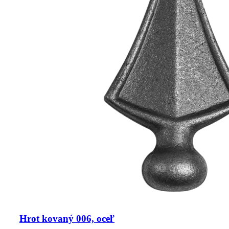
Hrot kovaný 006, oceľ