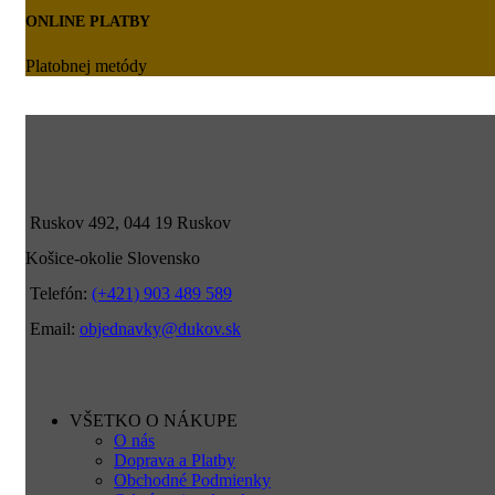
ONLINE PLATBY
Platobnej metódy
Ruskov 492, 044 19 Ruskov
Košice-okolie Slovensko
Telefón:
(+421) 903 489 589
Email:
objednavky@dukov.sk
VŠETKO O NÁKUPE
O nás
Doprava a Platby
Obchodné Podmienky