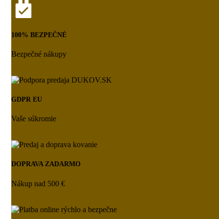
100% BEZPEČNÉ
Bezpečné nákupy
GDPR EU
Vaše súkromie
DOPRAVA ZADARMO
Nákup nad 500 €