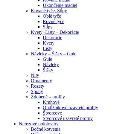
Ukončenie madiel
Kované tyče, Stĺpy
Oblé tyče
Rovné tyče
Stĺpy
Kvety -Listy – Dekorácie
Dekorácie
Kvety
Listy
Návleky – Šišky – Gule
Gule
Návleky
Šišky
Nity
Ornamenty
Rozety
Spony
Zdobené – profily
Kruhové
Obdĺžníkové uzavreté profily
Štvorcové
Štvorcové uzavreté profily
Nerezové polotovary
Bočné kotvenia