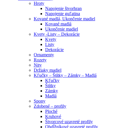
Hroty
Napojenie štvorhran
Napojenie guľatina
Kované madlá, Ukončenie madiel
Kované madlá
Ukončenie madiel
Kvety -Listy – Dekorácie
Kvety
Listy
Dekorácie
Ornamenty
Rozety
Nity
Držiaky madiel
Kľučky – Štítky – Zámky – Madlá
Kľučky
Štítky
Zámky
Madlá
Spony
Zdobené – profily
Ploché
Kruhové
Štvorcové uzavreté profily
Obdĺžníkové uzavreté profily