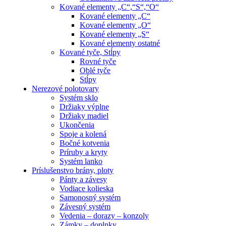
Kované elementy „C“,“S“,“O“
Kované elementy „C“
Kované elementy „O“
Kované elementy „S“
Kované elementy ostatné
Kované tyče, Stĺpy
Rovné tyče
Oblé tyče
Stĺpy
Nerezové polotovary
Systém sklo
Držiaky výplne
Držiaky madiel
Ukončenia
Spoje a kolená
Bočné kotvenia
Príruby a kryty
Systém lanko
Príslušenstvo brány, ploty
Pánty a závesy
Vodiace kolieska
Samonosný systém
Závesný systém
Vedenia – dorazy – konzoly
Zámky – doplnky