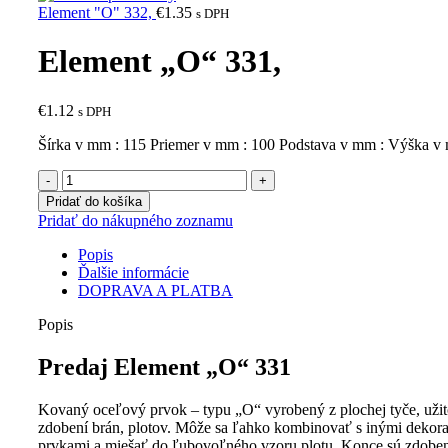
Element "O" 332,
€
1.35
s DPH
Element „O“ 331,
€
1.12
s DPH
Šírka v mm : 115 Priemer v mm : 100 Podstava v mm : Výška v
množstvo
Element
Pridať do košíka
"O"
Pridať do nákupného zoznamu
331,
Popis
Ďalšie informácie
DOPRAVA A PLATBA
Popis
Predaj Element „O“ 331
Kovaný oceľový prvok – typu „O“ vyrobený z plochej tyče, užit
zdobení brán, plotov. Môže sa ľahko kombinovať s inými dekor
prvkami a miešať do ľubovoľného vzoru plotu. Konce sú zdobe