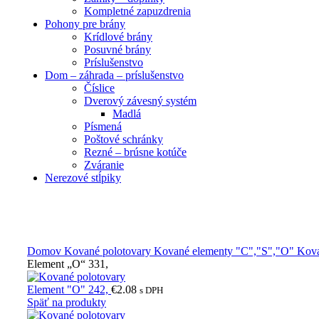
Kompletné zapuzdrenia
Pohony pre brány
Krídlové brány
Posuvné brány
Príslušenstvo
Dom – záhrada – príslušenstvo
Číslice
Dverový závesný systém
Madlá
Písmená
Poštové schránky
Rezné – brúsne kotúče
Zváranie
Nerezové stĺpiky
Obrázky zväčšíte kliknutím .
Domov
Kované polotovary
Kované elementy "C","S","O"
Kova
Element „O“ 331,
Element "O" 242,
€
2.08
s DPH
Späť na produkty