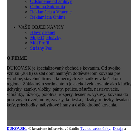
Odstúpenie od zmluvy
Ochrana Súkromia
Reklamácia a Vrátenie
Reklamácia Online
VAŠE OBJEDNÁVKY
Hlavný Panel
Moje Ojednávky
Môj Profil
Strážny Pes
O FIRME
DUKOV.SK je špecializovaný obchod s kovaním. Od svojho
vzniku (2018) sa stal dominantným dodávateľom kovania pre
výrobne, stavebné firmy a konečných zákazníkov v košickom
regióne. Základným sortimentom je akékoľvek kovanie ako kľučky
úchytky, zámky, vložky, pánty, petlice, zástrče, nastavovacie,
schránky, rázvory, pololiva, rozpery, tesnenia, výsuvy, kovania do
posuvných dverí, nohy, závesy, kolieska , klzáky, mriežky, tesniace
kefy, priechodky, nábytkové hrany a ďalšie drobné kovania.
DUKOV.SK.
| © kreatívne fullservisové štúdio
Tvorba webstránky,
Dizajn
a