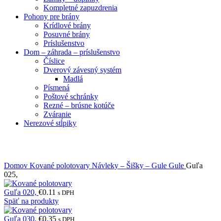
Kompletné zapuzdrenia
Pohony pre brány
Krídlové brány
Posuvné brány
Príslušenstvo
Dom – záhrada – príslušenstvo
Číslice
Dverový závesný systém
Madlá
Písmená
Poštové schránky
Rezné – brúsne kotúče
Zváranie
Nerezové stĺpiky
Obrázky zväčšíte kliknutím .
Domov
Kované polotovary
Návleky – Šišky – Gule
Gule
Guľa
025,
Guľa 020,
€
0.11
s DPH
Späť na produkty
Guľa 030,
€
0.35
s DPH