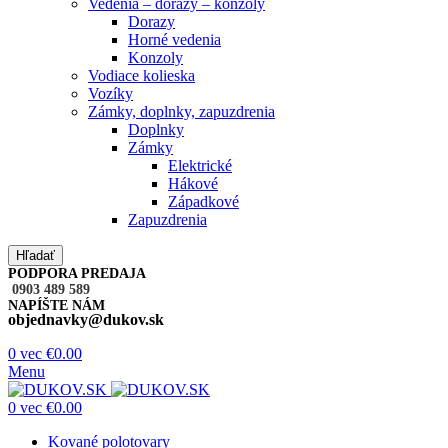
Vedenia – dorazy – konzoly
Dorazy
Horné vedenia
Konzoly
Vodiace kolieska
Vozíky
Zámky, doplnky, zapuzdrenia
Doplnky
Zámky
Elektrické
Hákové
Západkové
Zapuzdrenia
Hľadať
PODPORA PREDAJA
0903 489 589
NAPÍŠTE NÁM
objednavky@dukov.sk
0
vec
€
0.00
Menu
0
vec
€
0.00
Kované polotovary