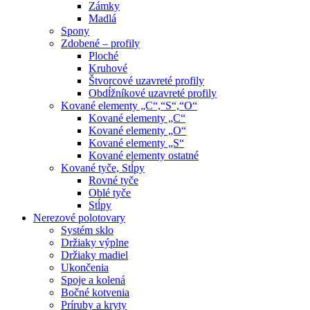
Zámky
Madlá
Spony
Zdobené – profily
Ploché
Kruhové
Štvorcové uzavreté profily
Obdĺžníkové uzavreté profily
Kované elementy „C“,“S“,“O“
Kované elementy „C“
Kované elementy „O“
Kované elementy „S“
Kované elementy ostatné
Kované tyče, Stĺpy
Rovné tyče
Oblé tyče
Stĺpy
Nerezové polotovary
Systém sklo
Držiaky výplne
Držiaky madiel
Ukončenia
Spoje a kolená
Bočné kotvenia
Príruby a kryty