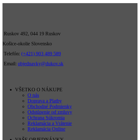
Ruskov 492, 044 19 Ruskov
Košice-okolie Slovensko
Telefón:
(+421) 903 489 589
Email:
objednavky@dukov.sk
VŠETKO O NÁKUPE
O nás
Doprava a Platby
Obchodné Podmienky
Odstúpenie od zmluvy
Ochrana Súkromia
Reklamácia a Vrátenie
Reklamácia Online
VAŠE OBJEDNÁVKY