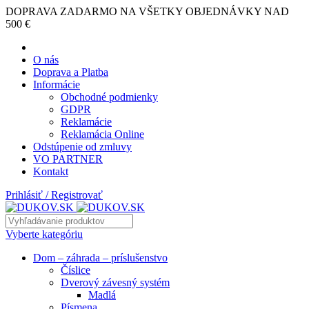
DOPRAVA ZADARMO NA VŠETKY OBJEDNÁVKY NAD
500 €
O nás
Doprava a Platba
Informácie
Obchodné podmienky
GDPR
Reklamácie
Reklamácia Online
Odstúpenie od zmluvy
VO PARTNER
Kontakt
Prihlásiť / Registrovať
Vyberte kategóriu
Dom – záhrada – príslušenstvo
Číslice
Dverový závesný systém
Madlá
Písmena