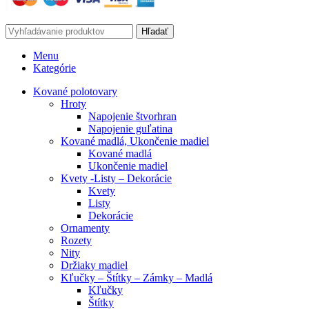
Hľadať
Menu
Kategórie
Kované polotovary
Hroty
Napojenie štvorhran
Napojenie guľatina
Kované madlá, Ukončenie madiel
Kované madlá
Ukončenie madiel
Kvety -Listy – Dekorácie
Kvety
Listy
Dekorácie
Ornamenty
Rozety
Nity
Držiaky madiel
Kľučky – Štítky – Zámky – Madlá
Kľučky
Štítky