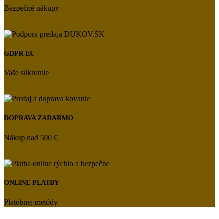
Bezpečné nákupy
GDPR EU
Vaše súkromie
DOPRAVA ZADARMO
Nákup nad 500 €
ONLINE PLATBY
Platobnej metódy