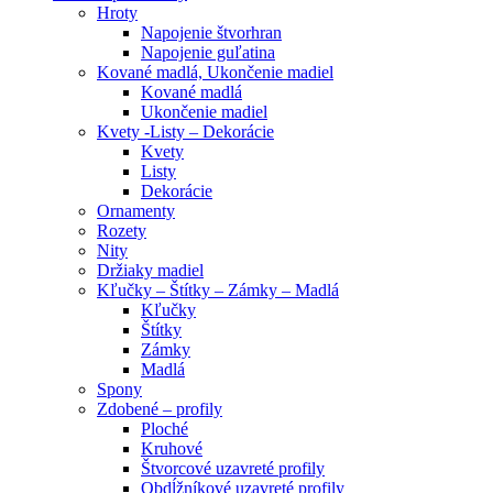
Hroty
Napojenie štvorhran
Napojenie guľatina
Kované madlá, Ukončenie madiel
Kované madlá
Ukončenie madiel
Kvety -Listy – Dekorácie
Kvety
Listy
Dekorácie
Ornamenty
Rozety
Nity
Držiaky madiel
Kľučky – Štítky – Zámky – Madlá
Kľučky
Štítky
Zámky
Madlá
Spony
Zdobené – profily
Ploché
Kruhové
Štvorcové uzavreté profily
Obdĺžníkové uzavreté profily