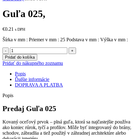
Guľa 025,
€
0.21
s DPH
Šírka v mm : Priemer v mm : 25 Podstava v mm : Výška v mm :
množstvo
Guľa
Pridať do košíka
025,
Pridať do nákupného zoznamu
Popis
Ďalšie informácie
DOPRAVA A PLATBA
Popis
Predaj Guľa 025
Kovaný oceľový prvok – plná guľa, ktorá sa najčastejšie používa
ako koniec rúrok, tyčí a profilov. Môže byť integrovaný do brány,
schodov, zábradlia a tiež použitý v záhradnej architektúre alebo
dekorácii interiéru.