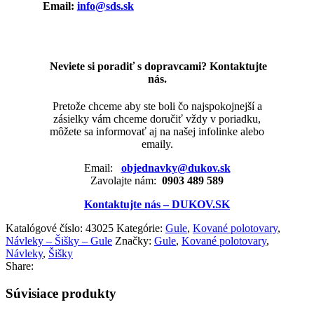
Email:
info@sds.sk
Neviete si poradiť s dopravcami? Kontaktujte
nás.
Pretože chceme aby ste boli čo najspokojnejší a
zásielky vám chceme doručiť vždy v poriadku,
môžete sa informovať aj na našej infolinke alebo
emaily.
Email:
objednavky@dukov.sk
Zavolajte nám:
0903 489 589
Kontaktujte nás – DUKOV.SK
Katalógové číslo:
43025
Kategórie:
Gule
,
Kované polotovary
,
Návleky – Šišky – Gule
Značky:
Gule
,
Kované polotovary
,
Návleky
,
Šišky
Share:
Súvisiace produkty