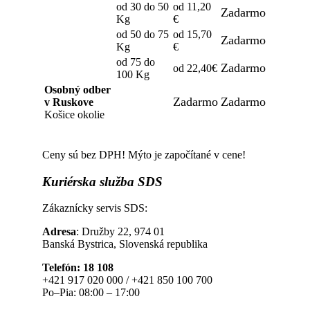
od 30 do 50
od 11,20
Zadarmo
Kg
€
od 50 do 75
od 15,70
Zadarmo
Kg
€
od 75 do
Zadarmo
od 22,40€
100 Kg
Osobný odber
Zadarmo
Zadarmo
v Ruskove
Košice okolie
Ceny sú bez DPH! Mýto je započítané v cene!
Kuriérska
služba SDS
Zákaznícky servis SDS:
Adresa
: Družby 22, 974 01
Banská Bystrica, Slovenská republika
Telefón: 18 108
+421 917 020 000 / +421 850 100 700
Po–Pia: 08:00 – 17:00