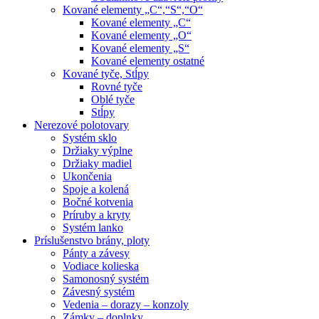
Kované elementy „C“,“S“,“O“
Kované elementy „C“
Kované elementy „O“
Kované elementy „S“
Kované elementy ostatné
Kované tyče, Stĺpy
Rovné tyče
Oblé tyče
Stĺpy
Nerezové polotovary
Systém sklo
Držiaky výplne
Držiaky madiel
Ukončenia
Spoje a kolená
Bočné kotvenia
Príruby a kryty
Systém lanko
Príslušenstvo brány, ploty
Pánty a závesy
Vodiace kolieska
Samonosný systém
Závesný systém
Vedenia – dorazy – konzoly
Zámky – doplnky