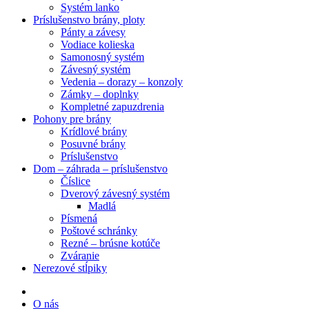
Systém lanko
Príslušenstvo brány, ploty
Pánty a závesy
Vodiace kolieska
Samonosný systém
Závesný systém
Vedenia – dorazy – konzoly
Zámky – doplnky
Kompletné zapuzdrenia
Pohony pre brány
Krídlové brány
Posuvné brány
Príslušenstvo
Dom – záhrada – príslušenstvo
Číslice
Dverový závesný systém
Madlá
Písmená
Poštové schránky
Rezné – brúsne kotúče
Zváranie
Nerezové stĺpiky
O nás