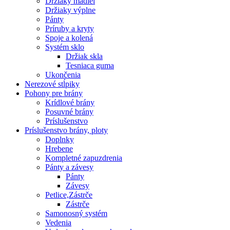
Držiaky madiel
Držiaky výplne
Pánty
Príruby a kryty
Spoje a kolená
Systém sklo
Držiak skla
Tesniaca guma
Ukončenia
Nerezové stĺpiky
Pohony pre brány
Krídlové brány
Posuvné brány
Príslušenstvo
Príslušenstvo brány, ploty
Doplnky
Hrebene
Kompletné zapuzdrenia
Pánty a závesy
Pánty
Závesy
Petlice,Zástrče
Zástrče
Samonosný systém
Vedenia