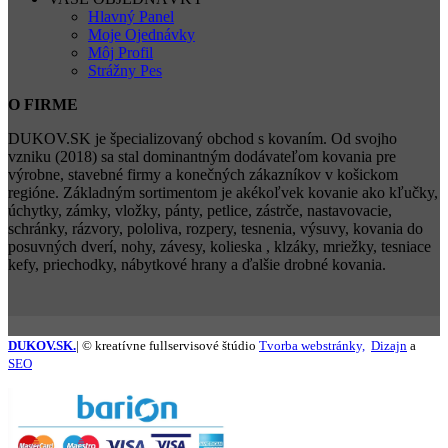
Hlavný Panel
Moje Ojednávky
Môj Profil
Strážny Pes
O FIRME
DUKOV.SK je špecializovaný obchod s kovaním. Od svojho
vzniku (2018) sa stal dominantným dodávateľom kovania pre
výrobne, stavebné firmy a konečných zákazníkov v košickom
regióne. Základným sortimentom je akékoľvek kovanie ako kľučky,
úchytky, zámky, vložky, pánty, petlice, zástrče, nastavovacie,
schránky, rázvory, pololiva, rozpery, tesnenia, výsuvy, kovania do
posuvných dverí, nohy, závesy, kolieska , klzáky, mriežky, tesniace
kefy, priechodky, nábytkové hrany a ďalšie drobné kovania.
DUKOV.SK.
| © kreatívne fullservisové štúdio
Tvorba webstránky,
Dizajn
a
SEO