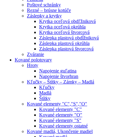
Poštové schránky
Rezné – brúsne kotúče
Záslepky a krytky
Krytka oceľová obdľžniková
Krytka oceľová okrúhla
Krytka oceľová štvorcová
Záslepka plastová obdĺžniková
Záslepka plastová okrúhla
Záslepka plastová štvorcová
Zváranie
Kované polotovary
Hroty
Napojenie guľatina
Napojenie štvorhran
Kľučky – Štítky – Zámky – Madlá
Kľučky
Madlá
Štítky
Kované elementy "C","S","O"
Kované elementy "C"
Kované elementy "O"
Kované elementy "S"
Kované elementy ostatné
Kované madlá, Ukončenie madiel
Kované madlá