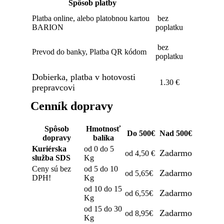
Spôsob platby
Platba online, alebo platobnou kartou
bez
BARION
poplatku
bez
Prevod do banky, Platba QR kódom
poplatku
Dobierka, platba v hotovosti
1.30 €
prepravcovi
Cenník dopravy
Spôsob
Hmotnosť
Do 500€
Nad 500€
dopravy
balíka
Kuriérska
od 0 do 5
Zadarmo
od 4,50 €
služba SDS
Kg
Ceny sú bez
od 5 do 10
Zadarmo
od 5,65€
DPH!
Kg
od 10 do 15
Zadarmo
od 6,55€
Kg
od 15 do 30
Zadarmo
od 8,95€
Kg