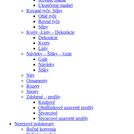
Ukončenie madiel
Kované tyče, Stĺpy
Oblé tyče
Rovné tyče
Stĺpy
Kvety -Listy – Dekorácie
Dekorácie
Kvety
Listy
Návleky – Šišky – Gule
Gule
Návleky
Šišky
Nity
Ornamenty
Rozety
Spony
Zdobené – profily
Kruhové
Obdĺžníkové uzavreté profily
Štvorcové
Štvorcové uzavreté profily
Nerezové polotovary
Bočné kotvenia