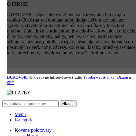
O FIRME
DUKOV.SK je špecializovaný obchod s kovaním. Od svojho
vzniku (2018) sa stal dominantným dodávateľom kovania pre
výrobne, stavebné firmy a konečných zákazníkov v košickom
regióne. Základným sortimentom je akékoľvek kovanie ako kľučky
úchytky, zámky, vložky, pánty, petlice, zástrče, nastavovacie,
schránky, rázvory, pololiva, rozpery, tesnenia, výsuvy, kovania do
posuvných dverí, nohy, závesy, kolieska , klzáky, mriežky, tesniace
kefy, priechodky, nábytkové hrany a ďalšie drobné kovania.
DUKOV.SK.
| © kreatívne fullservisové štúdio
Tvorba webstránky,
Dizajn
a
SEO
Hľadať
Menu
Kategórie
Kované polotovary
Hroty