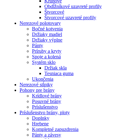
Kruhové
Obdĺžníkové uzavreté profily
Štvorcové
Štvorcové uzavreté profily
Nerezové polotovary
Bočné kotvenia
Držiaky madiel
Držiaky výplne
Pánty
Príruby a kryty
Spoje a kolená
Systém sklo
Držiak skla
Tesniaca guma
Ukončenia
Nerezové stĺpiky
Pohony pre brány
Krídlové brány
Posuvné brány
Príslušenstvo
Príslušenstvo brány, ploty
Doplnky
Hrebene
Kompletné zapuzdrenia
Pánty a závesy