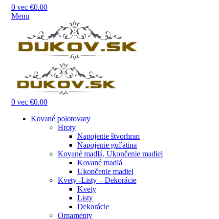
0
vec
€
0.00
Menu
0
vec
€
0.00
Kované polotovary
Hroty
Napojenie štvorhran
Napojenie guľatina
Kované madlá, Ukončenie madiel
Kované madlá
Ukončenie madiel
Kvety -Listy – Dekorácie
Kvety
Listy
Dekorácie
Ornamenty