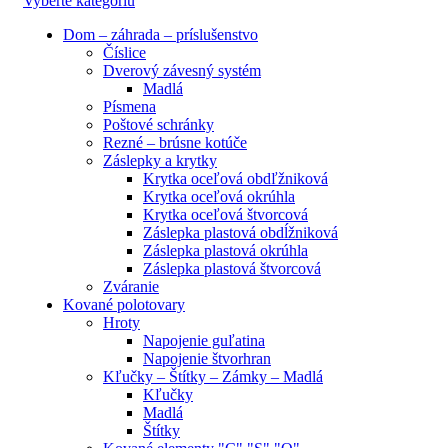
Vyberte kategóriu
Dom – záhrada – príslušenstvo
Číslice
Dverový závesný systém
Madlá
Písmena
Poštové schránky
Rezné – brúsne kotúče
Záslepky a krytky
Krytka oceľová obdľžniková
Krytka oceľová okrúhla
Krytka oceľová štvorcová
Záslepka plastová obdĺžniková
Záslepka plastová okrúhla
Záslepka plastová štvorcová
Zváranie
Kované polotovary
Hroty
Napojenie guľatina
Napojenie štvorhran
Kľučky – Štítky – Zámky – Madlá
Kľučky
Madlá
Štítky