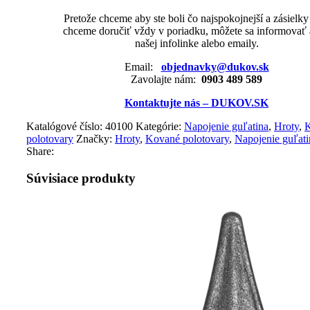
Pretože chceme aby ste boli čo najspokojnejší a zásielk
chceme doručiť vždy v poriadku, môžete sa informovať 
našej infolinke alebo emaily.
Email:
objednavky@dukov.sk
Zavolajte nám:
0903 489 589
Kontaktujte nás – DUKOV.SK
Katalógové číslo:
40100
Kategórie:
Napojenie guľatina
,
Hroty
,
polotovary
Značky:
Hroty
,
Kované polotovary
,
Napojenie guľati
Share:
Súvisiace produkty