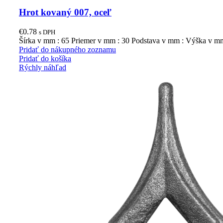
Hrot kovaný 007, oceľ
€
0.78
s DPH
Šírka v mm : 65 Priemer v mm : 30 Podstava v mm : Výška v m
Pridať do nákupného zoznamu
Pridať do košíka
Rýchly náhľad