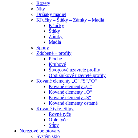
Rozety
Nity
Držiaky madiel
Kľučky – Štítky – Zámky – Madlá
Kľučky
Štítky
Zámky
Madlá
Spony
Zdobené – profily
Ploché
Kruhové
Štvorcové uzavreté profily
Obdĺžníkové uzavreté profily
Kované elementy „C“,“S“,“O“
Kované elementy „C“
Kované elementy „O“
Kované elementy „S“
Kované elementy ostatné
Kované tyče, Stĺpy
Rovné tyče
Oblé tyče
Stĺpy
Nerezové polotovary
Systém sklo