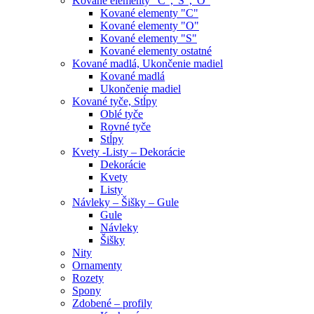
Kované elementy "C","S","O"
Kované elementy "C"
Kované elementy "O"
Kované elementy "S"
Kované elementy ostatné
Kované madlá, Ukončenie madiel
Kované madlá
Ukončenie madiel
Kované tyče, Stĺpy
Oblé tyče
Rovné tyče
Stĺpy
Kvety -Listy – Dekorácie
Dekorácie
Kvety
Listy
Návleky – Šišky – Gule
Gule
Návleky
Šišky
Nity
Ornamenty
Rozety
Spony
Zdobené – profily