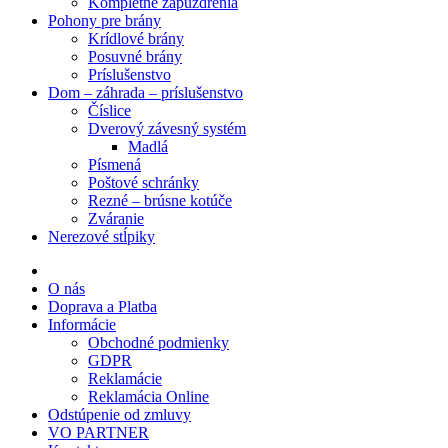
Kompletné zapuzdrenia
Pohony pre brány
Krídlové brány
Posuvné brány
Príslušenstvo
Dom – záhrada – príslušenstvo
Číslice
Dverový závesný systém
Madlá
Písmená
Poštové schránky
Rezné – brúsne kotúče
Zváranie
Nerezové stĺpiky
O nás
Doprava a Platba
Informácie
Obchodné podmienky
GDPR
Reklamácie
Reklamácia Online
Odstúpenie od zmluvy
VO PARTNER