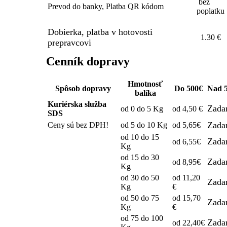
bez
Prevod do banky, Platba QR kódom
poplatku
Dobierka, platba v hotovosti
1.30 €
prepravcovi
Cenník dopravy
Hmotnosť
Spôsob dopravy
Do 500€
Nad 
balíka
Kuriérska služba
Zada
od 0 do 5 Kg
od 4,50 €
SDS
Zada
Ceny sú bez DPH!
od 5 do 10 Kg
od 5,65€
od 10 do 15
Zada
od 6,55€
Kg
od 15 do 30
Zada
od 8,95€
Kg
od 30 do 50
od 11,20
Zada
Kg
€
od 50 do 75
od 15,70
Zada
Kg
€
od 75 do 100
Zada
od 22,40€