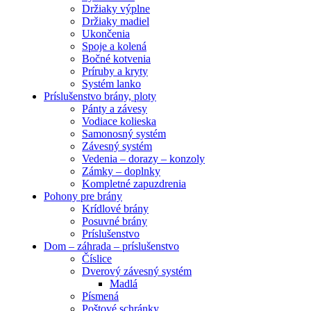
Držiaky výplne
Držiaky madiel
Ukončenia
Spoje a kolená
Bočné kotvenia
Príruby a kryty
Systém lanko
Príslušenstvo brány, ploty
Pánty a závesy
Vodiace kolieska
Samonosný systém
Závesný systém
Vedenia – dorazy – konzoly
Zámky – doplnky
Kompletné zapuzdrenia
Pohony pre brány
Krídlové brány
Posuvné brány
Príslušenstvo
Dom – záhrada – príslušenstvo
Číslice
Dverový závesný systém
Madlá
Písmená
Poštové schránky