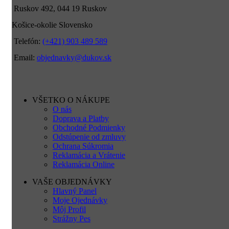
Ruskov 492, 044 19 Ruskov
Košice-okolie Slovensko
Telefón:
(+421) 903 489 589
Email:
objednavky@dukov.sk
VŠETKO O NÁKUPE
O nás
Doprava a Platby
Obchodné Podmienky
Odstúpenie od zmluvy
Ochrana Súkromia
Reklamácia a Vrátenie
Reklamácia Online
VAŠE OBJEDNÁVKY
Hlavný Panel
Moje Ojednávky
Môj Profil
Strážny Pes