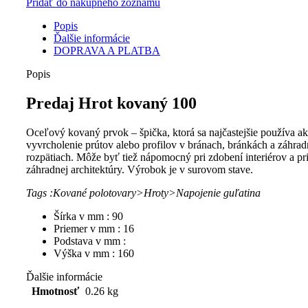
Pridať do nákupného zoznamu
100,
Popis
Ďalšie informácie
DOPRAVA A PLATBA
Popis
Predaj Hrot kovaný 100
Oceľový kovaný prvok – špička, ktorá sa najčastejšie používa a
vyvrcholenie prútov alebo profilov v bránach, bránkách a záhra
rozpätiach. Môže byť tiež nápomocný pri zdobení interiérov a pr
záhradnej architektúry. Výrobok je v surovom stave.
Tags :Kované polotovary>Hroty>Napojenie guľatina
Šírka v mm : 90
Priemer v mm : 16
Podstava v mm :
Výška v mm : 160
Ďalšie informácie
Hmotnosť
0.26 kg