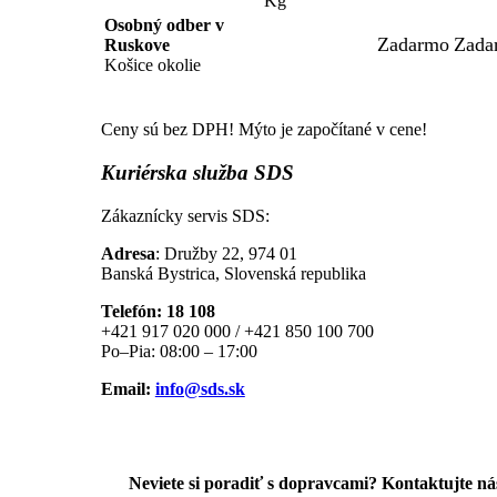
Kg
Osobný odber v
Zadarmo
Zada
Ruskove
Košice okolie
Ceny sú bez DPH! Mýto je započítané v cene!
Kuriérska
služba SDS
Zákaznícky servis SDS:
Adresa
: Družby 22, 974 01
Banská Bystrica, Slovenská republika
Telefón: 18 108
+421 917 020 000 / +421 850 100 700
Po–Pia: 08:00 – 17:00
Email:
info@sds.sk
Neviete si poradiť s dopravcami? Kontaktujte ná