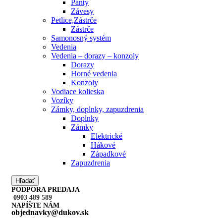
Pánty
Závesy
Petlice,Zástrče
Zástrče
Samonosný systém
Vedenia
Vedenia – dorazy – konzoly
Dorazy
Horné vedenia
Konzoly
Vodiace kolieska
Vozíky
Zámky, doplnky, zapuzdrenia
Doplnky
Zámky
Elektrické
Hákové
Západkové
Zapuzdrenia
Hľadať
PODPORA PREDAJA
0903 489 589
NAPÍŠTE NÁM
objednavky@dukov.sk