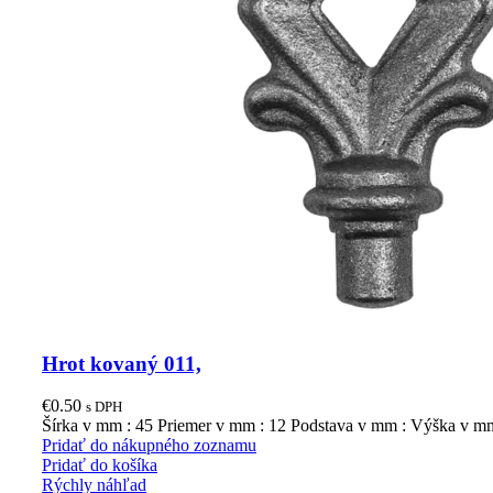
Hrot kovaný 011,
€
0.50
s DPH
Šírka v mm : 45 Priemer v mm : 12 Podstava v mm : Výška v m
Pridať do nákupného zoznamu
Pridať do košíka
Rýchly náhľad