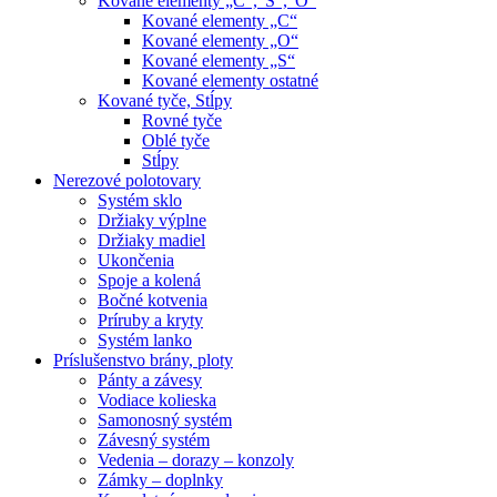
Kované elementy „C“,“S“,“O“
Kované elementy „C“
Kované elementy „O“
Kované elementy „S“
Kované elementy ostatné
Kované tyče, Stĺpy
Rovné tyče
Oblé tyče
Stĺpy
Nerezové polotovary
Systém sklo
Držiaky výplne
Držiaky madiel
Ukončenia
Spoje a kolená
Bočné kotvenia
Príruby a kryty
Systém lanko
Príslušenstvo brány, ploty
Pánty a závesy
Vodiace kolieska
Samonosný systém
Závesný systém
Vedenia – dorazy – konzoly
Zámky – doplnky