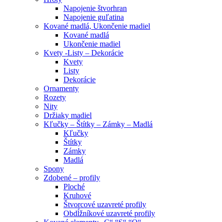
Napojenie štvorhran
Napojenie guľatina
Kované madlá, Ukončenie madiel
Kované madlá
Ukončenie madiel
Kvety -Listy – Dekorácie
Kvety
Listy
Dekorácie
Ornamenty
Rozety
Nity
Držiaky madiel
Kľučky – Štítky – Zámky – Madlá
Kľučky
Štítky
Zámky
Madlá
Spony
Zdobené – profily
Ploché
Kruhové
Štvorcové uzavreté profily
Obdĺžníkové uzavreté profily