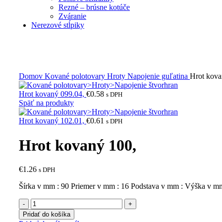
Rezné – brúsne kotúče
Zváranie
Nerezové stĺpiky
Obrázky zväčšíte kliknutím .
Domov
Kované polotovary
Hroty
Napojenie guľatina
Hrot kova
Hrot kovaný 099.04,
€
0.58
s DPH
Späť na produkty
Hrot kovaný 102.01,
€
0.61
s DPH
Hrot kovaný 100,
€
1.26
s DPH
Šírka v mm : 90 Priemer v mm : 16 Podstava v mm : Výška v m
množstvo
Hrot
Pridať do košíka
kovaný