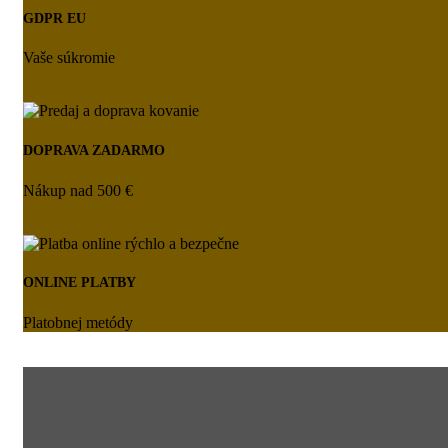
GDPR EU
Vaše súkromie
DOPRAVA ZADARMO
Nákup nad 500 €
ONLINE PLATBY
Platobnej metódy