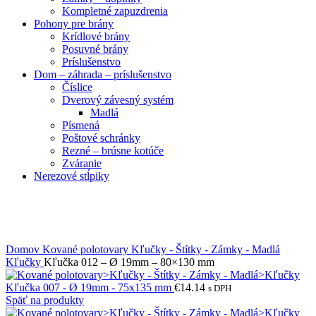
Kompletné zapuzdrenia
Pohony pre brány
Krídlové brány
Posuvné brány
Príslušenstvo
Dom – záhrada – príslušenstvo
Číslice
Dverový závesný systém
Madlá
Písmená
Poštové schránky
Rezné – brúsne kotúče
Zváranie
Nerezové stĺpiky
Obrázky zväčšíte kliknutím .
Domov
Kované polotovary
Kľučky - Štítky - Zámky - Madlá
Kľučky
Kľučka 012 – Ø 19mm – 80×130 mm
Kľučka 007 - Ø 19mm - 75x135 mm
€
14.14
s DPH
Späť na produkty