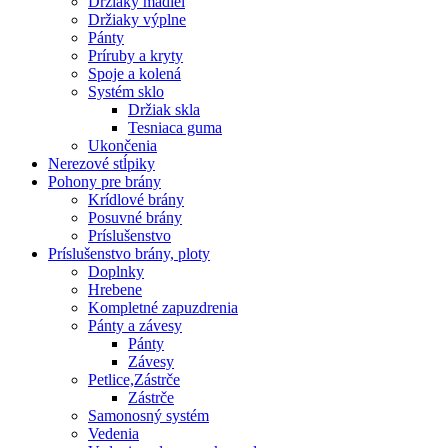
Držiaky madiel
Držiaky výplne
Pánty
Príruby a kryty
Spoje a kolená
Systém sklo
Držiak skla
Tesniaca guma
Ukončenia
Nerezové stĺpiky
Pohony pre brány
Krídlové brány
Posuvné brány
Príslušenstvo
Príslušenstvo brány, ploty
Doplnky
Hrebene
Kompletné zapuzdrenia
Pánty a závesy
Pánty
Závesy
Petlice,Zástrče
Zástrče
Samonosný systém
Vedenia