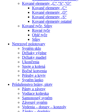
Kované elementy „C“,“S“,“O“
Kované elementy „C“
Kované elementy „O“
Kované elementy „S“
Kované elementy ostatné
Kované tyče, Stĺpy
Rovné tyče
Oblé tyče
Stĺpy
Nerezové polotovary
Systém sklo
Držiaky výplne
Držiaky madiel
Ukončenia
Spoje a kolená
Bočné kotvenia
Príruby a kryty
Systém lanko
Príslušenstvo brány, ploty
Pánty a závesy
Vodiace kolieska
Samonosný systém
Závesný systém
Vedenia – dorazy – konzoly
Zámky – doplnky