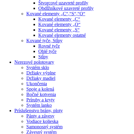
Štvorcové uzavreté profily
Obdĺžníkové uzavreté profily
Kované elementy „C“,“S“,“O“
Kované elementy „C“
Kované elementy „O“
Kované elementy „S“
Kované elementy ostatné
Kované tyče, Stĺpy
Rovné tyče
Oblé tyče
Stĺpy
Nerezové polotovary
Systém sklo
Držiaky výplne
Držiaky madiel
Ukončenia
Spoje a kolená
Bočné kotvenia
Príruby a kryty
Systém lanko
Príslušenstvo brány, ploty
Pánty a závesy
Vodiace kolieska
Samonosný systém
Závesný systém