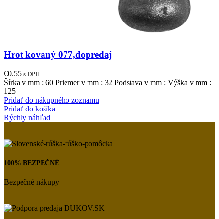
Hrot kovaný 077,dopredaj
€
0.55
s DPH
Šírka v mm : 60 Priemer v mm : 32 Podstava v mm : Výška v mm :
125
Pridať do nákupného zoznamu
Pridať do košíka
Rýchly náhľad
100% BEZPEČNÉ
Bezpečné nákupy