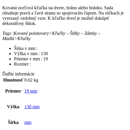
Kovaná oceľová kľučka na dvere, bránu alebo bránku. Sada
obsahuje pravú a ľavú stranu so spojovacím čapom. Na rúčkach je
vyrezaný ozdobný vzor. K kľučke dverí je možné dokúpiť
dekoratívny štítok.
Tags :Kované polotovary>Kľučky – Štítky – Zámky –
Madlá>Kľučky
Šírka v mm :
Výška v mm : 130
Priemer v mm : 19
Rozmer :
Ďalšie informácie
Hmotnosť
0.62 kg
Priemer
19 mm
Výška
130 mm
Šírka
mm