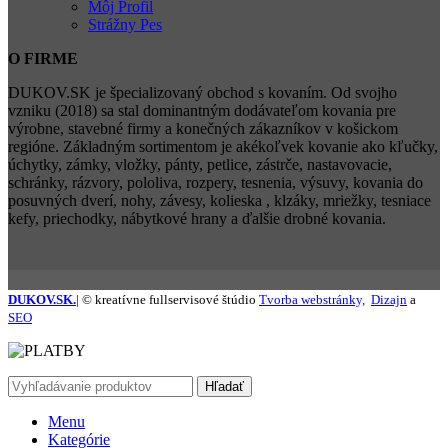
Môj Profil
Strážny Pes
O FIRME
DUKOV.SK je špecializovaný obchod s kovaním. Od svojho
vzniku (2018) sa stal dominantným dodávateľom kovania pre
výrobne, stavebné firmy a konečných zákazníkov v košickom
regióne. Základným sortimentom je akékoľvek kovanie ako kľučky,
úchytky, zámky, vložky, pánty, petlice, zástrče, nastavovacie,
schránky, rázvory, pololiva, rozpery, tesnenia, výsuvy, kovania do
posuvných dverí, nohy, závesy, kolieska , klzáky, mriežky, tesniace
kefy, priechodky, nábytkové hrany a ďalšie drobné kovania.
DUKOV.SK.
| © kreatívne fullservisové štúdio
Tvorba webstránky,
Dizajn
a
SEO
Hľadať
Menu
Kategórie