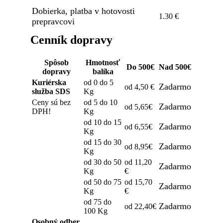
Dobierka, platba v hotovosti
1.30 €
prepravcovi
Cenník dopravy
Spôsob
Hmotnosť
Do 500€
Nad 500€
dopravy
balíka
Kuriérska
od 0 do 5
Zadarmo
od 4,50 €
služba SDS
Kg
Ceny sú bez
od 5 do 10
Zadarmo
od 5,65€
DPH!
Kg
od 10 do 15
Zadarmo
od 6,55€
Kg
od 15 do 30
Zadarmo
od 8,95€
Kg
od 30 do 50
od 11,20
Zadarmo
Kg
€
od 50 do 75
od 15,70
Zadarmo
Kg
€
od 75 do
Zadarmo
od 22,40€
100 Kg
Osobný odber