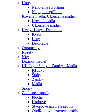
Hroty
Napojenie štvorhran
Napojenie guľatina
Kované madlá, Ukončenie madiel
Kované madlá
Ukončenie madiel
Kvety -Listy – Dekorácie
Kvety
Listy
Dekorácie
Ornamenty
Rozety
Nity
Držiaky madiel
Kľučky – Štítky – Zámky – Madlá
Kľučky
Štítky
Zámky
Madlá
Spony
Zdobené – profily
Ploché
Kruhové
Štvorcové uzavreté profily
Obdĺžníkové uzavreté profily