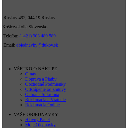
Ruskov 492, 044 19 Ruskov
Košice-okolie Slovensko
Telefón:
(+421) 903 489 589
Email:
objednavky@dukov.sk
VŠETKO O NÁKUPE
O nás
Doprava a Platby
Obchodné Podmienky
Odstúpenie od zmluvy
Ochrana Súkromia
Reklamácia a Vrátenie
Reklamácia Online
VAŠE OBJEDNÁVKY
Hlavný Panel
Moje Ojednávky