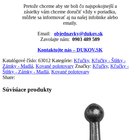
Pretože chceme aby ste boli čo najspokojnejší a
zásielky vám chceme doručiť vždy v poriadku,
môžete sa informovať aj na našej infolinke alebo
emaily.
Email:
objednavky@dukov.sk
Zavolajte nám:
0903 489 589
Kontaktujte nás – DUKOV.SK
Katalógové číslo:
63012
Kategórie:
Kľučky
,
Kľučky - Štítky -
Zámky - Madlá
,
Kované polotovary
Značky:
Kľučky
,
Kľučky -
Štítky - Zámky - Madlá
,
Kované polotovary
Share:
Súvisiace produkty