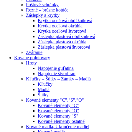
Poštové schránky
Rezné – brúsne kotúče
Záslepky a krytky
Krytka oceľová obdľžniková
Krytka oceľová okrúhla
Krytka oceľová štvorcová
Záslepka plastová obdĺžniková
Záslepka plastová okrúhla
Záslepka plastová štvorcová
Zváranie
Kované polotovary
Hroty
Napojenie guľatina
Napojenie štvorhran
Kľučky – Štítky – Zámky – Madlá
Kľučky
Madlá
Štítky
Kované elementy "C","S","O"
Kované elementy "C"
Kované elementy "O"
Kované elementy "S"
Kované elementy ostatné
Kované madlá, Ukončenie madiel
Kované madlá