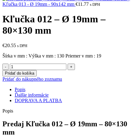
Kľučka 013 - Ø 19mm - 90x142 mm
€
11.77
s DPH
Kľučka 012 – Ø 19mm –
80×130 mm
€
20.55
s DPH
Šírka v mm : Výška v mm : 130 Priemer v mm : 19
množstvo
Kľučka
Pridať do košíka
012
Pridať do nákupného zoznamu
-
Ø
Popis
19mm
Ďalšie informácie
-
DOPRAVA A PLATBA
80x130
mm
Popis
Predaj Kľučka 012 – Ø 19mm – 80×130
mm