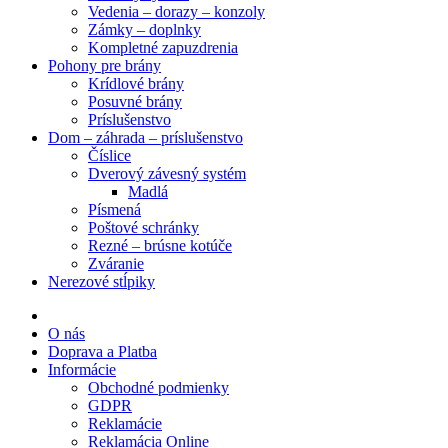
Vedenia – dorazy – konzoly
Zámky – doplnky
Kompletné zapuzdrenia
Pohony pre brány
Krídlové brány
Posuvné brány
Príslušenstvo
Dom – záhrada – príslušenstvo
Číslice
Dverový závesný systém
Madlá
Písmená
Poštové schránky
Rezné – brúsne kotúče
Zváranie
Nerezové stĺpiky
O nás
Doprava a Platba
Informácie
Obchodné podmienky
GDPR
Reklamácie
Reklamácia Online