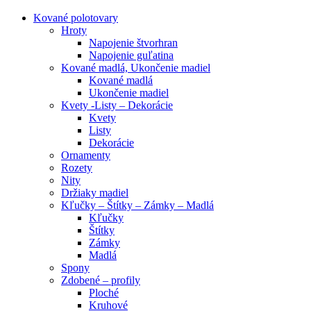
Kované polotovary
Hroty
Napojenie štvorhran
Napojenie guľatina
Kované madlá, Ukončenie madiel
Kované madlá
Ukončenie madiel
Kvety -Listy – Dekorácie
Kvety
Listy
Dekorácie
Ornamenty
Rozety
Nity
Držiaky madiel
Kľučky – Štítky – Zámky – Madlá
Kľučky
Štítky
Zámky
Madlá
Spony
Zdobené – profily
Ploché
Kruhové