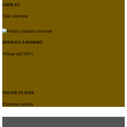
GDPR EU
Vaše súkromie
DOPRAVA ZADARMO
Nákup nad 500 €
ONLINE PLATBY
Platobnej metódy