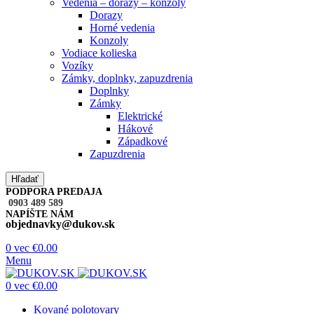
Vedenia – dorazy – konzoly
Dorazy
Horné vedenia
Konzoly
Vodiace kolieska
Vozíky
Zámky, doplnky, zapuzdrenia
Doplnky
Zámky
Elektrické
Hákové
Západkové
Zapuzdrenia
Hľadať
PODPORA PREDAJA
0903 489 589
NAPÍŠTE NÁM
objednavky@dukov.sk
0
vec
€
0.00
Menu
0
vec
€
0.00
Kované polotovary