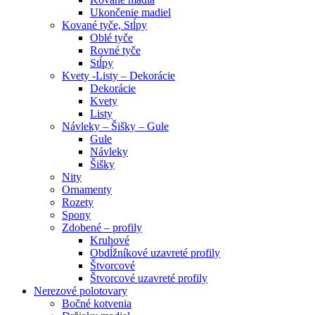
Ukončenie madiel
Kované tyče, Stĺpy
Oblé tyče
Rovné tyče
Stĺpy
Kvety -Listy – Dekorácie
Dekorácie
Kvety
Listy
Návleky – Šišky – Gule
Gule
Návleky
Šišky
Nity
Ornamenty
Rozety
Spony
Zdobené – profily
Kruhové
Obdĺžníkové uzavreté profily
Štvorcové
Štvorcové uzavreté profily
Nerezové polotovary
Bočné kotvenia