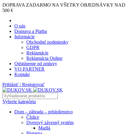
DOPRAVA ZADARMO NA VŠETKY OBJEDNÁVKY NAD
500 €
O nás
Doprava a Platba
Informácie
Obchodné podmienky
GDPR
Reklamácie
Reklamácia Online
Odstúpenie od zmluvy
VO PARTNER
Kontakt
Prihlásiť / Registrovať
Vyberte kategóriu
Dom – záhrada – príslušenstvo
Číslice
Dverový závesný systém
Madlá
Písmena