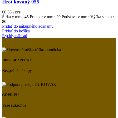
Hrot kovaný 055,
€
0.38
s DPH
Šírka v mm : 45 Priemer v mm : 20 Podstava v mm : Výška v mm :
80
Pridať do nákupného zoznamu
Pridať do košíka
Rýchly náhľad
100% BEZPEČNÉ
Bezpečné nákupy
GDPR EU
Vaše súkromie