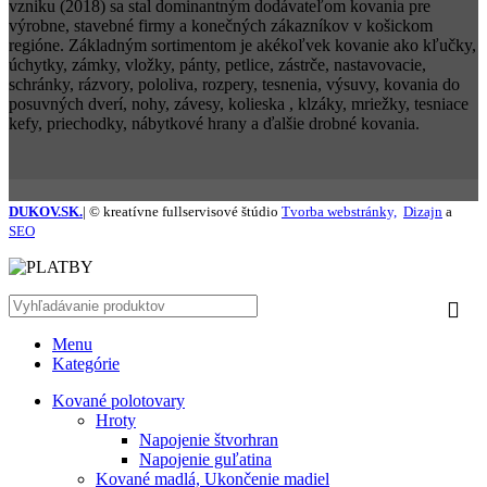
vzniku (2018) sa stal dominantným dodávateľom kovania pre
výrobne, stavebné firmy a konečných zákazníkov v košickom
regióne. Základným sortimentom je akékoľvek kovanie ako kľučky,
úchytky, zámky, vložky, pánty, petlice, zástrče, nastavovacie,
schránky, rázvory, pololiva, rozpery, tesnenia, výsuvy, kovania do
posuvných dverí, nohy, závesy, kolieska , klzáky, mriežky, tesniace
kefy, priechodky, nábytkové hrany a ďalšie drobné kovania.
DUKOV.SK.
| © kreatívne fullservisové štúdio
Tvorba webstránky,
Dizajn
a
SEO
Menu
Kategórie
Kované polotovary
Hroty
Napojenie štvorhran
Napojenie guľatina
Kované madlá, Ukončenie madiel