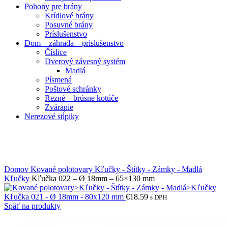
Pohony pre brány
Krídlové brány
Posuvné brány
Príslušenstvo
Dom – záhrada – príslušenstvo
Číslice
Dverový závesný systém
Madlá
Písmená
Poštové schránky
Rezné – brúsne kotúče
Zváranie
Nerezové stĺpiky
Obrázky zväčšíte kliknutím .
Domov
Kované polotovary
Kľučky - Štítky - Zámky - Madlá
Kľučky
Kľučka 022 – Ø 18mm – 65×130 mm
Kľučka 021 - Ø 18mm - 80x120 mm
€
18.59
s DPH
Späť na produkty