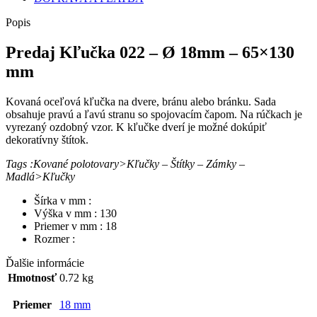
65x130
mm
Popis
Predaj Kľučka 022 – Ø 18mm – 65×130
mm
Kovaná oceľová kľučka na dvere, bránu alebo bránku. Sada
obsahuje pravú a ľavú stranu so spojovacím čapom. Na rúčkach je
vyrezaný ozdobný vzor. K kľučke dverí je možné dokúpiť
dekoratívny štítok.
Tags :Kované polotovary>Kľučky – Štítky – Zámky –
Madlá>Kľučky
Šírka v mm :
Výška v mm : 130
Priemer v mm : 18
Rozmer :
Ďalšie informácie
Hmotnosť
0.72 kg
Priemer
18 mm