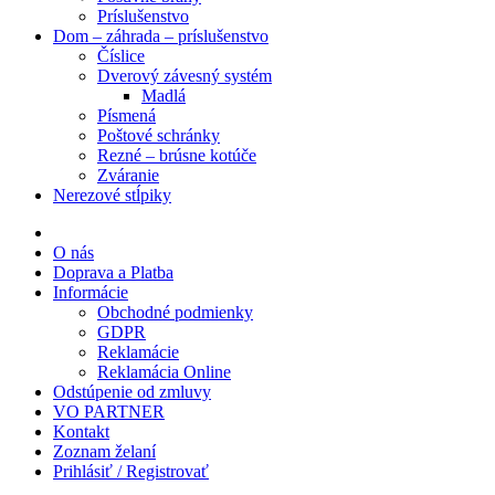
Príslušenstvo
Dom – záhrada – príslušenstvo
Číslice
Dverový závesný systém
Madlá
Písmená
Poštové schránky
Rezné – brúsne kotúče
Zváranie
Nerezové stĺpiky
O nás
Doprava a Platba
Informácie
Obchodné podmienky
GDPR
Reklamácie
Reklamácia Online
Odstúpenie od zmluvy
VO PARTNER
Kontakt
Zoznam želaní
Prihlásiť / Registrovať