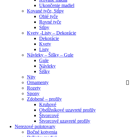
Ukončenie madiel
Kované tyče, Stĺpy
Oblé tyče
Rovné tyče
Stĺpy
Kvety -Listy – Dekorácie
Dekorácie
Kvety
Listy
Návleky – Šišky – Gule
Gule
Návleky
Šišky
Nity
Ornamenty
Rozety
Spony
Zdobené – profily
Kruhové
Obdĺžníkové uzavreté profily
Štvorcové
Štvorcové uzavreté profily
Nerezové polotovary
Bočné kotvenia