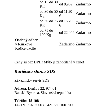
od 15 do 30
Zadarmo
od 8,95€
Kg
od 30 do 50
od 11,20
Zadarmo
Kg
€
od 50 do 75
od 15,70
Zadarmo
Kg
€
od 75 do
Zadarmo
od 22,40€
100 Kg
Osobný odber
Zadarmo
Zadarmo
v Ruskove
Košice okolie
Ceny sú bez DPH! Mýto je započítané v cene!
Kuriérska
služba SDS
Zákaznícky servis SDS:
Adresa
: Družby 22, 974 01
Banská Bystrica, Slovenská republika
Telefón: 18 108
+421 917 020 000 / +421 850 100 700