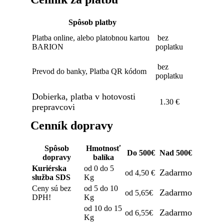
Spôsob platby
Platba online, alebo platobnou kartou
bez
BARION
poplatku
bez
Prevod do banky, Platba QR kódom
poplatku
Dobierka, platba v hotovosti
1.30 €
prepravcovi
Cenník dopravy
Spôsob
Hmotnosť
Do 500€
Nad 500€
dopravy
balíka
Kuriérska
od 0 do 5
Zadarmo
od 4,50 €
služba SDS
Kg
Ceny sú bez
od 5 do 10
Zadarmo
od 5,65€
DPH!
Kg
od 10 do 15
Zadarmo
od 6,55€
Kg