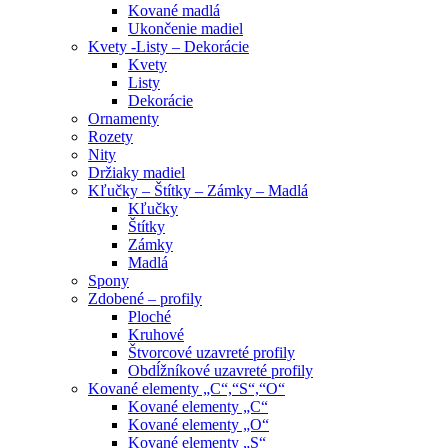
Kované madlá
Ukončenie madiel
Kvety -Listy – Dekorácie
Kvety
Listy
Dekorácie
Ornamenty
Rozety
Nity
Držiaky madiel
Kľučky – Štítky – Zámky – Madlá
Kľučky
Štítky
Zámky
Madlá
Spony
Zdobené – profily
Ploché
Kruhové
Štvorcové uzavreté profily
Obdĺžníkové uzavreté profily
Kované elementy „C“,“S“,“O“
Kované elementy „C“
Kované elementy „O“
Kované elementy „S“