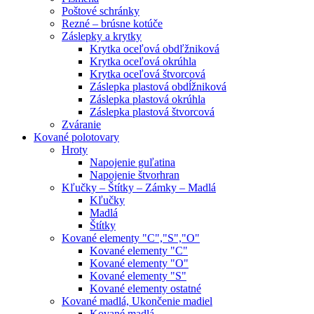
Poštové schránky
Rezné – brúsne kotúče
Záslepky a krytky
Krytka oceľová obdľžniková
Krytka oceľová okrúhla
Krytka oceľová štvorcová
Záslepka plastová obdĺžniková
Záslepka plastová okrúhla
Záslepka plastová štvorcová
Zváranie
Kované polotovary
Hroty
Napojenie guľatina
Napojenie štvorhran
Kľučky – Štítky – Zámky – Madlá
Kľučky
Madlá
Štítky
Kované elementy "C","S","O"
Kované elementy "C"
Kované elementy "O"
Kované elementy "S"
Kované elementy ostatné
Kované madlá, Ukončenie madiel
Kované madlá