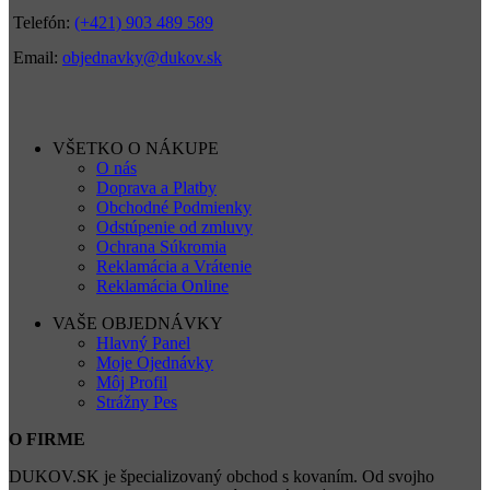
Telefón:
(+421) 903 489 589
Email:
objednavky@dukov.sk
VŠETKO O NÁKUPE
O nás
Doprava a Platby
Obchodné Podmienky
Odstúpenie od zmluvy
Ochrana Súkromia
Reklamácia a Vrátenie
Reklamácia Online
VAŠE OBJEDNÁVKY
Hlavný Panel
Moje Ojednávky
Môj Profil
Strážny Pes
O FIRME
DUKOV.SK je špecializovaný obchod s kovaním. Od svojho