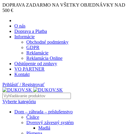
DOPRAVA ZADARMO NA VŠETKY OBJEDNÁVKY NAD
500 €
O nás
Doprava a Platba
Informácie
Obchodné podmienky
GDPR
Reklamácie
Reklamácia Online
Odstúpenie od zmluvy
VO PARTNER
Kontakt
Prihlásiť / Registrovať
Vyberte kategóriu
Dom – záhrada – príslušenstvo
Číslice
Dverový závesný systém
Madlá
Písmena