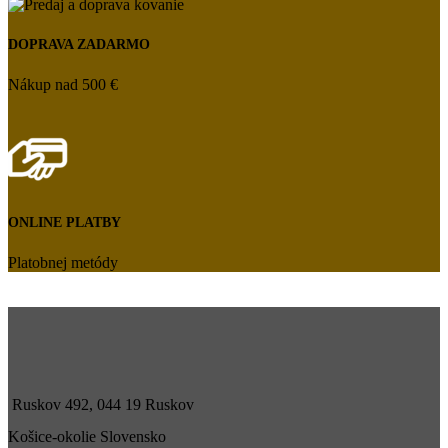
DOPRAVA ZADARMO
Nákup nad 500 €
ONLINE PLATBY
Platobnej metódy
Ruskov 492, 044 19 Ruskov
Košice-okolie Slovensko