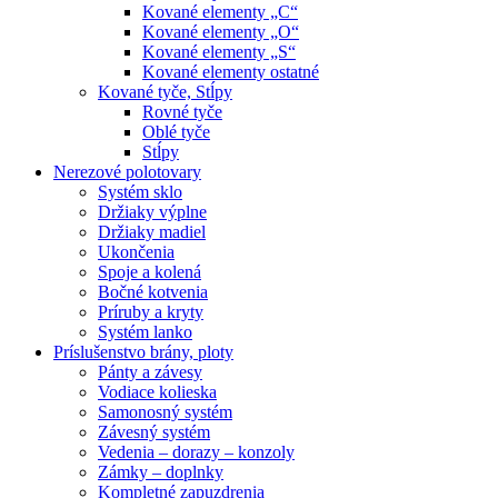
Kované elementy „C“
Kované elementy „O“
Kované elementy „S“
Kované elementy ostatné
Kované tyče, Stĺpy
Rovné tyče
Oblé tyče
Stĺpy
Nerezové polotovary
Systém sklo
Držiaky výplne
Držiaky madiel
Ukončenia
Spoje a kolená
Bočné kotvenia
Príruby a kryty
Systém lanko
Príslušenstvo brány, ploty
Pánty a závesy
Vodiace kolieska
Samonosný systém
Závesný systém
Vedenia – dorazy – konzoly
Zámky – doplnky
Kompletné zapuzdrenia