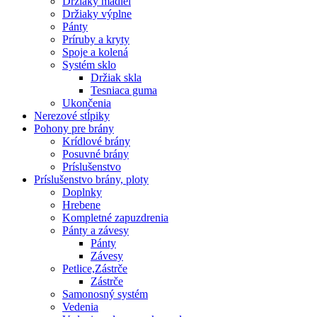
Držiaky madiel
Držiaky výplne
Pánty
Príruby a kryty
Spoje a kolená
Systém sklo
Držiak skla
Tesniaca guma
Ukončenia
Nerezové stĺpiky
Pohony pre brány
Krídlové brány
Posuvné brány
Príslušenstvo
Príslušenstvo brány, ploty
Doplnky
Hrebene
Kompletné zapuzdrenia
Pánty a závesy
Pánty
Závesy
Petlice,Zástrče
Zástrče
Samonosný systém
Vedenia