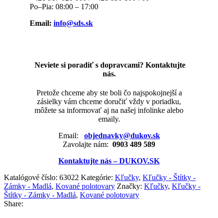
Po–Pia: 08:00 – 17:00
Email:
info@sds.sk
Neviete si poradiť s dopravcami? Kontaktujte
nás.
Pretože chceme aby ste boli čo najspokojnejší a
zásielky vám chceme doručiť vždy v poriadku,
môžete sa informovať aj na našej infolinke alebo
emaily.
Email:
objednavky@dukov.sk
Zavolajte nám:
0903 489 589
Kontaktujte nás – DUKOV.SK
Katalógové číslo:
63022
Kategórie:
Kľučky
,
Kľučky - Štítky -
Zámky - Madlá
,
Kované polotovary
Značky:
Kľučky
,
Kľučky -
Štítky - Zámky - Madlá
,
Kované polotovary
Share: