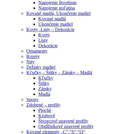
Napojenie štvorhran
Napojenie guľatina
Kované madlá, Ukončenie madiel
Kované madlá
Ukončenie madiel
Kvety -Listy – Dekorácie
Kvety
Listy
Dekorácie
Ornamenty
Rozety
Nity
Držiaky madiel
Kľučky – Štítky – Zámky – Madlá
Kľučky
Štítky
Zámky
Madlá
Spony
Zdobené – profily
Ploché
Kruhové
Štvorcové uzavreté profily
Obdĺžníkové uzavreté profily
Kované elementy „C“,“S“,“O“