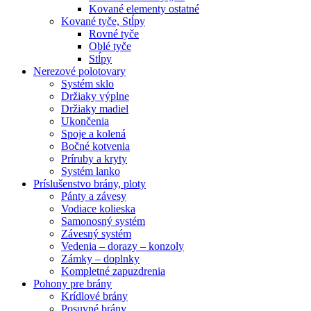
Kované elementy ostatné
Kované tyče, Stĺpy
Rovné tyče
Oblé tyče
Stĺpy
Nerezové polotovary
Systém sklo
Držiaky výplne
Držiaky madiel
Ukončenia
Spoje a kolená
Bočné kotvenia
Príruby a kryty
Systém lanko
Príslušenstvo brány, ploty
Pánty a závesy
Vodiace kolieska
Samonosný systém
Závesný systém
Vedenia – dorazy – konzoly
Zámky – doplnky
Kompletné zapuzdrenia
Pohony pre brány
Krídlové brány
Posuvné brány