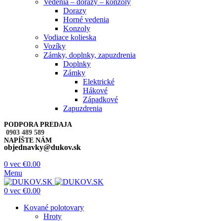
Vedenia – dorazy – konzoly
Dorazy
Horné vedenia
Konzoly
Vodiace kolieska
Vozíky
Zámky, doplnky, zapuzdrenia
Doplnky
Zámky
Elektrické
Hákové
Západkové
Zapuzdrenia
PODPORA PREDAJA
0903 489 589
NAPÍŠTE NÁM
objednavky@dukov.sk
0
vec
€
0.00
Menu
0
vec
€
0.00
Kované polotovary
Hroty