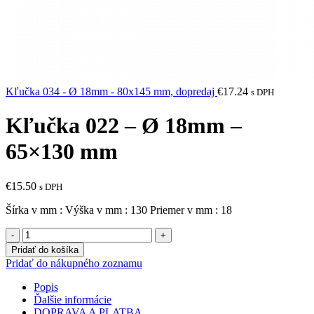
Kľučka 034 - Ø 18mm - 80x145 mm, dopredaj
€
17.24
s DPH
Kľučka 022 – Ø 18mm –
65×130 mm
€
15.50
s DPH
Šírka v mm : Výška v mm : 130 Priemer v mm : 18
množstvo
Kľučka
Pridať do košíka
022
Pridať do nákupného zoznamu
-
Ø
Popis
18mm
Ďalšie informácie
-
DOPRAVA A PLATBA