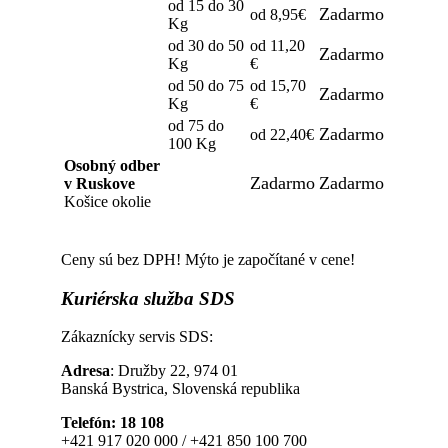
od 15 do 30
Zadarmo
od 8,95€
Kg
od 30 do 50
od 11,20
Zadarmo
Kg
€
od 50 do 75
od 15,70
Zadarmo
Kg
€
od 75 do
Zadarmo
od 22,40€
100 Kg
Osobný odber
Zadarmo
Zadarmo
v Ruskove
Košice okolie
Ceny sú bez DPH! Mýto je započítané v cene!
Kuriérska
služba SDS
Zákaznícky servis SDS:
Adresa
: Družby 22, 974 01
Banská Bystrica, Slovenská republika
Telefón: 18 108
+421 917 020 000 / +421 850 100 700