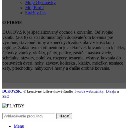
Moje Ojednávky
Môj Profil
Strážny Pes
O FIRME
DUKOV.SK je špecializovaný obchod s kovaním. Od svojho
vzniku (2018) sa stal dominantným dodávateľom kovania pre
výrobne, stavebné firmy a konečných zákazníkov v košickom
regióne. Základným sortimentom je akékoľvek kovanie ako kľučky,
úchytky, zámky, vložky, pánty, petlice, zástrče, nastavovacie,
schránky, rázvory, pololiva, rozpery, tesnenia, výsuvy, kovania do
posuvných dverí, nohy, závesy, kolieska , klzáky, mriežky, tesniace
kefy, priechodky, nábytkové hrany a ďalšie drobné kovania.
DUKOV.SK.
| © kreatívne fullservisové štúdio
Tvorba webstránky,
Dizajn
a
SEO
Hľadať
Menu