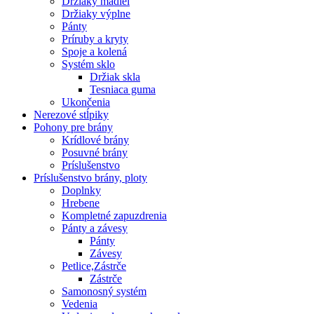
Držiaky madiel
Držiaky výplne
Pánty
Príruby a kryty
Spoje a kolená
Systém sklo
Držiak skla
Tesniaca guma
Ukončenia
Nerezové stĺpiky
Pohony pre brány
Krídlové brány
Posuvné brány
Príslušenstvo
Príslušenstvo brány, ploty
Doplnky
Hrebene
Kompletné zapuzdrenia
Pánty a závesy
Pánty
Závesy
Petlice,Zástrče
Zástrče
Samonosný systém
Vedenia