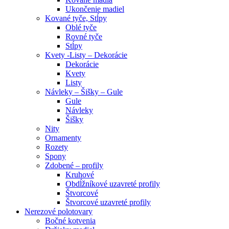
Ukončenie madiel
Kované tyče, Stĺpy
Oblé tyče
Rovné tyče
Stĺpy
Kvety -Listy – Dekorácie
Dekorácie
Kvety
Listy
Návleky – Šišky – Gule
Gule
Návleky
Šišky
Nity
Ornamenty
Rozety
Spony
Zdobené – profily
Kruhové
Obdĺžníkové uzavreté profily
Štvorcové
Štvorcové uzavreté profily
Nerezové polotovary
Bočné kotvenia