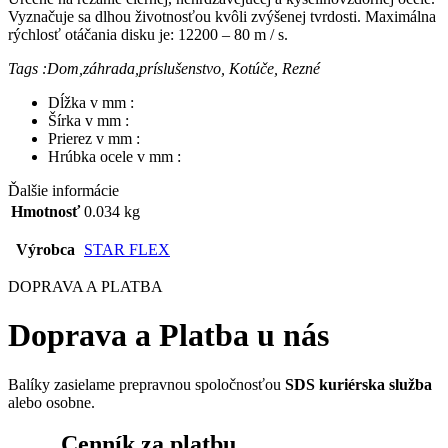
Vyznačuje sa dlhou životnosťou kvôli zvýšenej tvrdosti. Maximálna
rýchlosť otáčania disku je: 12200 – 80 m / s.
Tags :Dom,záhrada,príslušenstvo, Kotúče, Rezné
Dĺžka v mm :
Šírka v mm :
Prierez v mm :
Hrúbka ocele v mm :
Ďalšie informácie
Hmotnosť
0.034 kg
Výrobca
STAR FLEX
DOPRAVA A PLATBA
Doprava a Platba u nás
Balíky zasielame prepravnou spoločnosťou
SDS kuriérska služba
alebo osobne.
Cenník za platbu