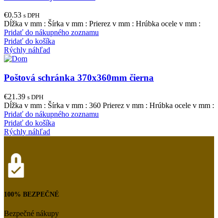
€
0.53
s DPH
Dĺžka v mm : Šírka v mm : Prierez v mm : Hrúbka ocele v mm :
Pridať do nákupného zoznamu
Pridať do košíka
Rýchly náhľad
Poštová schránka 370x360mm čierna
€
21.39
s DPH
Dĺžka v mm : Šírka v mm : 360 Prierez v mm : Hrúbka ocele v mm :
Pridať do nákupného zoznamu
Pridať do košíka
Rýchly náhľad
100% BEZPEČNÉ
Bezpečné nákupy