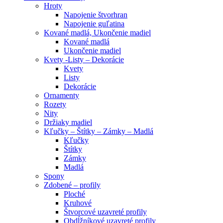
Hroty
Napojenie štvorhran
Napojenie guľatina
Kované madlá, Ukončenie madiel
Kované madlá
Ukončenie madiel
Kvety -Listy – Dekorácie
Kvety
Listy
Dekorácie
Ornamenty
Rozety
Nity
Držiaky madiel
Kľučky – Štítky – Zámky – Madlá
Kľučky
Štítky
Zámky
Madlá
Spony
Zdobené – profily
Ploché
Kruhové
Štvorcové uzavreté profily
Obdĺžníkové uzavreté profily