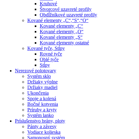
Kruhové
Štvorcové uzavreté profily
Obdĺžníkové uzavreté profily
Kované elementy „C“,“S“,“O“
Kované elementy „C“
Kované elementy „O“
Kované elementy „S“
Kované elementy ostatné
Kované tyče, Stĺpy
Rovné tyče
Oblé tyče
Stĺpy
Nerezové polotovary
Systém sklo
Držiaky výplne
Držiaky madiel
Ukončenia
Spoje a kolená
Bočné kotvenia
Príruby a kryty
Systém lanko
Príslušenstvo brány, ploty
Pánty a závesy
Vodiace kolieska
Samonosný systém