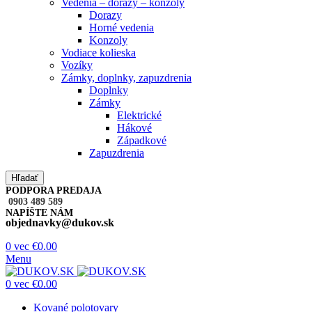
Vedenia – dorazy – konzoly
Dorazy
Horné vedenia
Konzoly
Vodiace kolieska
Vozíky
Zámky, doplnky, zapuzdrenia
Doplnky
Zámky
Elektrické
Hákové
Západkové
Zapuzdrenia
Hľadať
PODPORA PREDAJA
0903 489 589
NAPÍŠTE NÁM
objednavky@dukov.sk
0
vec
€
0.00
Menu
0
vec
€
0.00
Kované polotovary