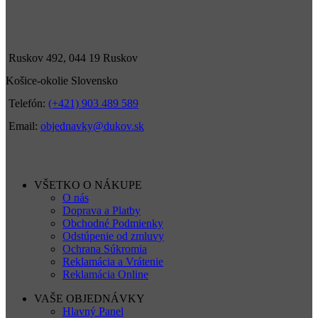
Ruskov 492, 044 19 Ruskov
Košice-okolie Slovensko
Telefón:
(+421) 903 489 589
Email:
objednavky@dukov.sk
VŠETKO O NÁKUPE
O nás
Doprava a Platby
Obchodné Podmienky
Odstúpenie od zmluvy
Ochrana Súkromia
Reklamácia a Vrátenie
Reklamácia Online
VAŠE OBJEDNÁVKY
Hlavný Panel