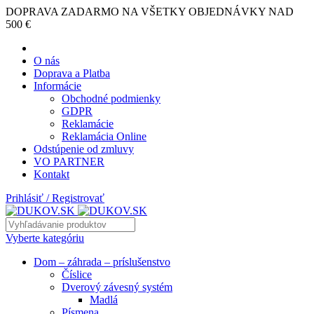
DOPRAVA ZADARMO NA VŠETKY OBJEDNÁVKY NAD
500 €
O nás
Doprava a Platba
Informácie
Obchodné podmienky
GDPR
Reklamácie
Reklamácia Online
Odstúpenie od zmluvy
VO PARTNER
Kontakt
Prihlásiť / Registrovať
Vyberte kategóriu
Dom – záhrada – príslušenstvo
Číslice
Dverový závesný systém
Madlá
Písmena