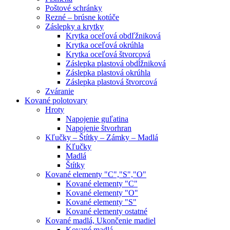
Poštové schránky
Rezné – brúsne kotúče
Záslepky a krytky
Krytka oceľová obdľžniková
Krytka oceľová okrúhla
Krytka oceľová štvorcová
Záslepka plastová obdĺžniková
Záslepka plastová okrúhla
Záslepka plastová štvorcová
Zváranie
Kované polotovary
Hroty
Napojenie guľatina
Napojenie štvorhran
Kľučky – Štítky – Zámky – Madlá
Kľučky
Madlá
Štítky
Kované elementy "C","S","O"
Kované elementy "C"
Kované elementy "O"
Kované elementy "S"
Kované elementy ostatné
Kované madlá, Ukončenie madiel
Kované madlá