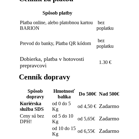
Spôsob platby
Platba online, alebo platobnou kartou
bez
BARION
poplatku
bez
Prevod do banky, Platba QR kódom
poplatku
Dobierka, platba v hotovosti
1.30 €
prepravcovi
Cenník dopravy
Spôsob
Hmotnosť
Do 500€
Nad 500€
dopravy
balíka
Kuriérska
od 0 do 5
Zadarmo
od 4,50 €
služba SDS
Kg
Ceny sú bez
od 5 do 10
Zadarmo
od 5,65€
DPH!
Kg
od 10 do 15
Zadarmo
od 6,55€
Kg