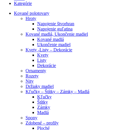
Kategórie
Kované polotovary
Hroty
Napojenie štvorhran
Napojenie guľatina
Kované madlá, Ukončenie madiel
Kované madlá
Ukončenie madiel
Kvety -Listy – Dekorácie
Kvety
Listy
Dekorácie
Ornamenty
Rozety
Nity
Držiaky madiel
Kľučky – Štítky – Zámky – Madlá
Kľučky
Štítky
Zámky
Madlá
Spony
Zdobené – profily
Ploché