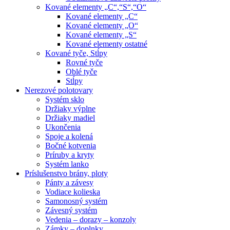
Kované elementy „C“,“S“,“O“
Kované elementy „C“
Kované elementy „O“
Kované elementy „S“
Kované elementy ostatné
Kované tyče, Stĺpy
Rovné tyče
Oblé tyče
Stĺpy
Nerezové polotovary
Systém sklo
Držiaky výplne
Držiaky madiel
Ukončenia
Spoje a kolená
Bočné kotvenia
Príruby a kryty
Systém lanko
Príslušenstvo brány, ploty
Pánty a závesy
Vodiace kolieska
Samonosný systém
Závesný systém
Vedenia – dorazy – konzoly
Zámky – doplnky