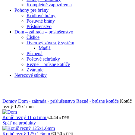
Kompletné zapuzdrenia
Pohony pre brány
Krídlové brány
Posuvné brány
Príslušenstvo
Dom – záhrada – príslušenstvo
Číslice
Dverový závesný systém
Madlá
Písmená
Poštové schránky
Rezné – brúsne kotúče
Zváranie
Nerezové stĺpiky
Obrázky zväčšíte kliknutím .
Domov
Dom - záhrada - príslušenstvo
Rezné - brúsne kotúče
Kotúč
rezný 125x1mm
Kotúč rezný 115x1mm
€
0.44
s DPH
Späť na produkty
Kotúč rezný 125x1,6mm
€
0.50
s DPH