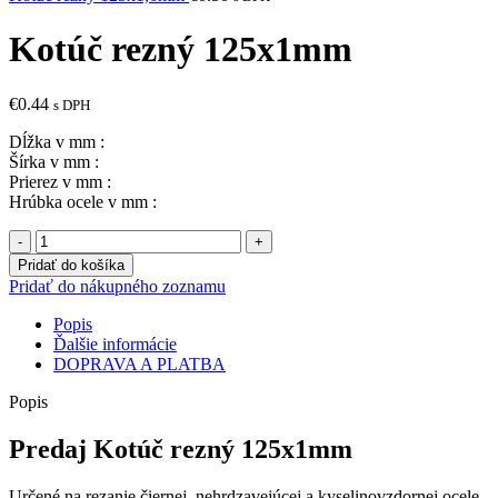
Kotúč rezný 125x1mm
€
0.44
s DPH
Dĺžka v mm :
Šírka v mm :
Prierez v mm :
Hrúbka ocele v mm :
množstvo
Kotúč
Pridať do košíka
rezný
Pridať do nákupného zoznamu
125x1mm
Popis
Ďalšie informácie
DOPRAVA A PLATBA
Popis
Predaj Kotúč rezný 125x1mm
Určené na rezanie čiernej, nehrdzavejúcej a kyselinovzdornej ocele.