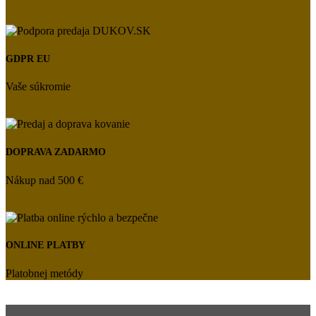
GDPR EU
Vaše súkromie
DOPRAVA ZADARMO
Nákup nad 500 €
ONLINE PLATBY
Platobnej metódy