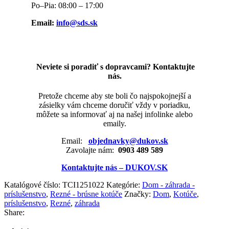
Po–Pia: 08:00 – 17:00
Email:
info@sds.sk
Neviete si poradiť s dopravcami? Kontaktujte
nás.
Pretože chceme aby ste boli čo najspokojnejší a
zásielky vám chceme doručiť vždy v poriadku,
môžete sa informovať aj na našej infolinke alebo
emaily.
Email:
objednavky@dukov.sk
Zavolajte nám:
0903 489 589
Kontaktujte nás – DUKOV.SK
Katalógové číslo:
TCI1251022
Kategórie:
Dom - záhrada -
príslušenstvo
,
Rezné - brúsne kotúče
Značky:
Dom
,
Kotúče
,
príslušenstvo
,
Rezné
,
záhrada
Share: