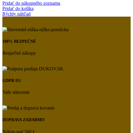
Pridať do nákupného zoznamu
Pridať do košíka
Rýchly náhľad
100% BEZPEČNÉ
Bezpečné nákupy
GDPR EU
Vaše súkromie
DOPRAVA ZADARMO
Nákup nad 500 €