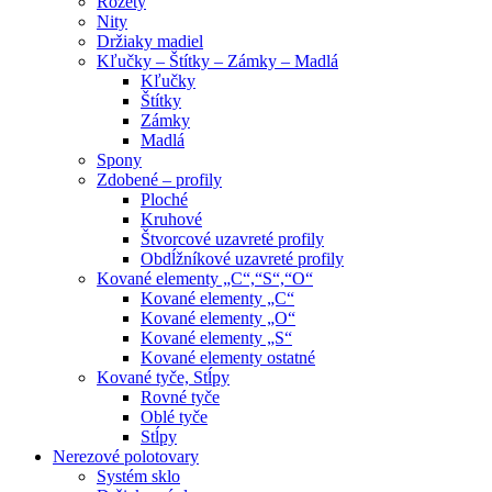
Rozety
Nity
Držiaky madiel
Kľučky – Štítky – Zámky – Madlá
Kľučky
Štítky
Zámky
Madlá
Spony
Zdobené – profily
Ploché
Kruhové
Štvorcové uzavreté profily
Obdĺžníkové uzavreté profily
Kované elementy „C“,“S“,“O“
Kované elementy „C“
Kované elementy „O“
Kované elementy „S“
Kované elementy ostatné
Kované tyče, Stĺpy
Rovné tyče
Oblé tyče
Stĺpy
Nerezové polotovary
Systém sklo