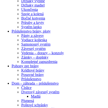
Držiaky výplne
Držiaky madiel
Ukončenia
Spoje a kolená
Bočné kotvenia
Príruby a kryty
Systém lanko
Príslušenstvo brány, ploty
Pánty a závesy
Vodiace kolieska
Samonosný systém
Závesný systém
Vedenia – dorazy – konzoly
Zámky – doplnky
Kompletné zapuzdrenia
Pohony pre brány
Krídlové brány
Posuvné brány
Príslušenstvo
Dom – záhrada – príslušenstvo
Číslice
Dverový závesný systém
Madlá
Písmená
Poštové schránky