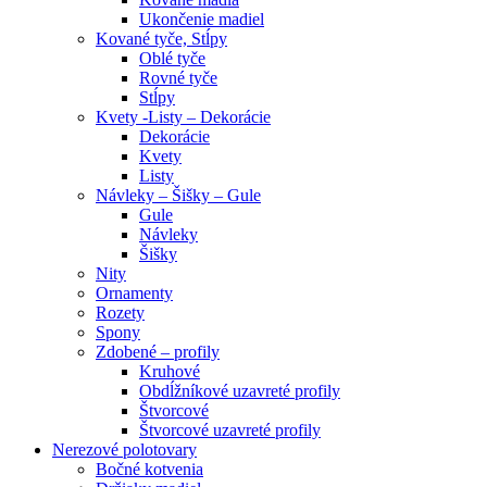
Ukončenie madiel
Kované tyče, Stĺpy
Oblé tyče
Rovné tyče
Stĺpy
Kvety -Listy – Dekorácie
Dekorácie
Kvety
Listy
Návleky – Šišky – Gule
Gule
Návleky
Šišky
Nity
Ornamenty
Rozety
Spony
Zdobené – profily
Kruhové
Obdĺžníkové uzavreté profily
Štvorcové
Štvorcové uzavreté profily
Nerezové polotovary
Bočné kotvenia