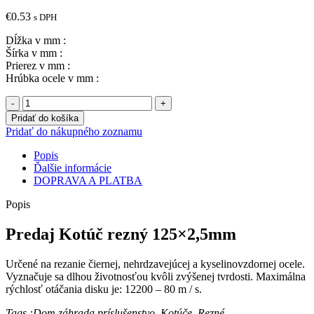
€
0.53
s DPH
Dĺžka v mm :
Šírka v mm :
Prierez v mm :
Hrúbka ocele v mm :
množstvo
Kotúč
Pridať do košíka
rezný
Pridať do nákupného zoznamu
125x2,5mm
Popis
Ďalšie informácie
DOPRAVA A PLATBA
Popis
Predaj Kotúč rezný 125×2,5mm
Určené na rezanie čiernej, nehrdzavejúcej a kyselinovzdornej ocele.
Vyznačuje sa dlhou životnosťou kvôli zvýšenej tvrdosti. Maximálna
rýchlosť otáčania disku je: 12200 – 80 m / s.
Tags :Dom,záhrada,príslušenstvo, Kotúče, Rezné