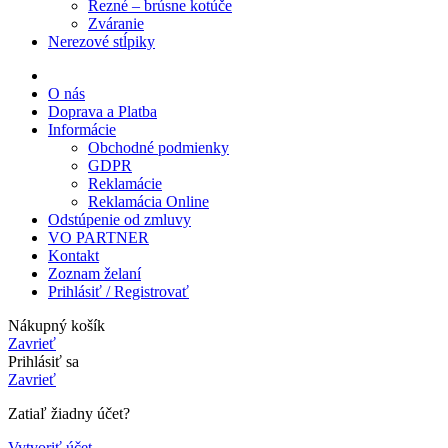
Rezné – brúsne kotúče
Zváranie
Nerezové stĺpiky
O nás
Doprava a Platba
Informácie
Obchodné podmienky
GDPR
Reklamácie
Reklamácia Online
Odstúpenie od zmluvy
VO PARTNER
Kontakt
Zoznam želaní
Prihlásiť / Registrovať
Nákupný košík
Zavrieť
Prihlásiť sa
Zavrieť
Zatiaľ žiadny účet?
Vytvoriť účet