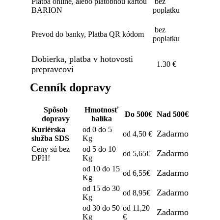
Platba online, alebo platobnou kartou
bez
BARION
poplatku
bez
Prevod do banky, Platba QR kódom
poplatku
Dobierka, platba v hotovosti
1.30 €
prepravcovi
Cenník dopravy
Spôsob
Hmotnosť
Do 500€
Nad 500€
dopravy
balíka
Kuriérska
od 0 do 5
Zadarmo
od 4,50 €
služba SDS
Kg
Ceny sú bez
od 5 do 10
Zadarmo
od 5,65€
DPH!
Kg
od 10 do 15
Zadarmo
od 6,55€
Kg
od 15 do 30
Zadarmo
od 8,95€
Kg
od 30 do 50
od 11,20
Zadarmo
Kg
€