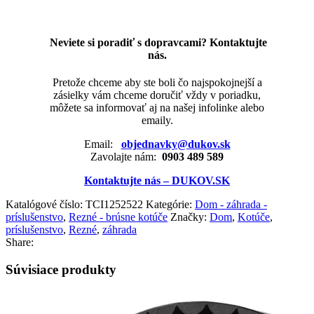
Neviete si poradiť s dopravcami? Kontaktujte
nás.
Pretože chceme aby ste boli čo najspokojnejší a
zásielky vám chceme doručiť vždy v poriadku,
môžete sa informovať aj na našej infolinke alebo
emaily.
Email:
objednavky@dukov.sk
Zavolajte nám:
0903 489 589
Kontaktujte nás – DUKOV.SK
Katalógové číslo:
TCI1252522
Kategórie:
Dom - záhrada -
príslušenstvo
,
Rezné - brúsne kotúče
Značky:
Dom
,
Kotúče
,
príslušenstvo
,
Rezné
,
záhrada
Share:
Súvisiace produkty