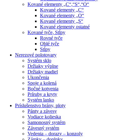
Kované elementy „C“,“S“,“O“
Kované elementy „C“
Kované elementy „O“
Kované elementy „S“
Kované elementy ostatné
Kované tyče, Stĺpy
Rovné tyče
Oblé tyče
Stĺpy
Nerezové polotovary
Systém sklo
Držiaky výplne
Držiaky madiel
Ukončenia
Spoje a kolená
Bočné kotvenia
Príruby a kryty
Systém lanko
Príslušenstvo brány, ploty
Pánty a závesy
Vodiace kolieska
Samonosný systém
Závesný systém
Vedenia – dorazy – konzoly
Zámky – doplnky