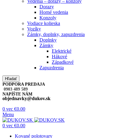
Vedenia – dorazy – konzoly
Dorazy
Horné vedenia
Konzoly
Vodiace kolieska
Vozíky
Zámky, doplnky, zapuzdrenia
Doplnky
Zámky
Elektrické
Hákové
Západkové
Zapuzdrenia
Hľadať
PODPORA PREDAJA
0903 489 589
NAPÍŠTE NÁM
objednavky@dukov.sk
0
vec
€
0.00
Menu
0
vec
€
0.00
Kované polotovary