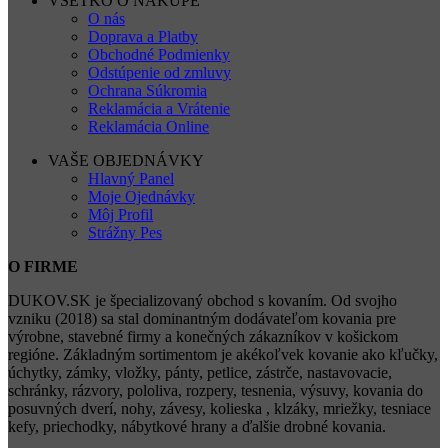
VŠETKO O NÁKUPE
O nás
Doprava a Platby
Obchodné Podmienky
Odstúpenie od zmluvy
Ochrana Súkromia
Reklamácia a Vrátenie
Reklamácia Online
VAŠE OBJEDNÁVKY
Hlavný Panel
Moje Ojednávky
Môj Profil
Strážny Pes
O FIRME
DUKOV.SK je špecializovaný obchod s kovaním. Od svojho
vzniku (2018) sa stal dominantným dodávateľom kovania pre
výrobne, stavebné firmy a konečných zákazníkov v košickom
regióne. Základným sortimentom je akékoľvek kovanie ako kľučky,
úchytky, zámky, vložky, pánty, petlice, zástrče, nastavovacie,
schránky, rázvory, pololiva, rozpery, tesnenia, výsuvy, kovania do
posuvných dverí, nohy, závesy, kolieska , klzáky, mriežky, tesniace
kefy, priechodky, nábytkové hrany a ďalšie drobné kovania.