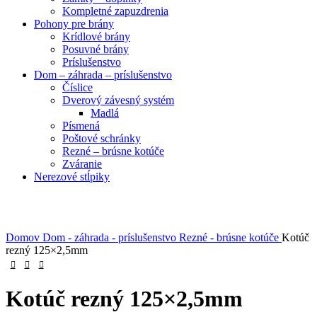
Kompletné zapuzdrenia
Pohony pre brány
Krídlové brány
Posuvné brány
Príslušenstvo
Dom – záhrada – príslušenstvo
Číslice
Dverový závesný systém
Madlá
Písmená
Poštové schránky
Rezné – brúsne kotúče
Zváranie
Nerezové stĺpiky
Obrázky zväčšíte kliknutím .
Domov
Dom - záhrada - príslušenstvo
Rezné - brúsne kotúče
Kotúč
rezný 125×2,5mm
Kotúč rezný 125×2,5mm