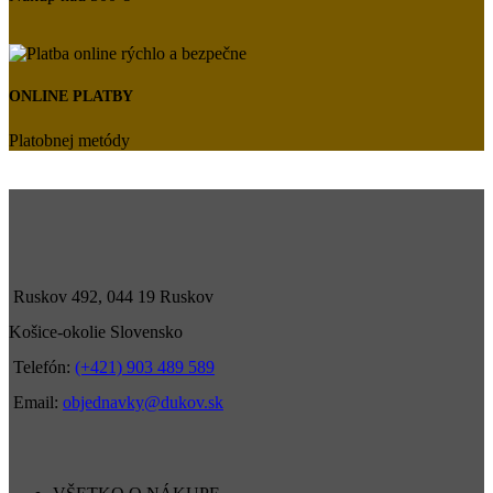
ONLINE PLATBY
Platobnej metódy
Ruskov 492, 044 19 Ruskov
Košice-okolie Slovensko
Telefón:
(+421) 903 489 589
Email:
objednavky@dukov.sk