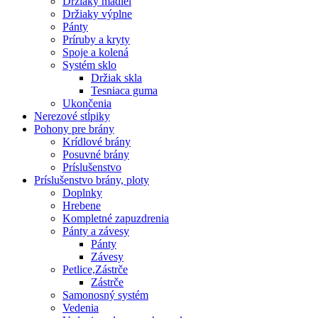
Držiaky madiel
Držiaky výplne
Pánty
Príruby a kryty
Spoje a kolená
Systém sklo
Držiak skla
Tesniaca guma
Ukončenia
Nerezové stĺpiky
Pohony pre brány
Krídlové brány
Posuvné brány
Príslušenstvo
Príslušenstvo brány, ploty
Doplnky
Hrebene
Kompletné zapuzdrenia
Pánty a závesy
Pánty
Závesy
Petlice,Zástrče
Zástrče
Samonosný systém
Vedenia