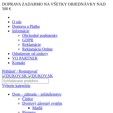
DOPRAVA ZADARMO NA VŠETKY OBJEDNÁVKY NAD
500 €
O nás
Doprava a Platba
Informácie
Obchodné podmienky
GDPR
Reklamácie
Reklamácia Online
Odstúpenie od zmluvy
VO PARTNER
Kontakt
Prihlásiť / Registrovať
Vyberte kategóriu
Dom – záhrada – príslušenstvo
Číslice
Dverový závesný systém
Madlá
Písmena