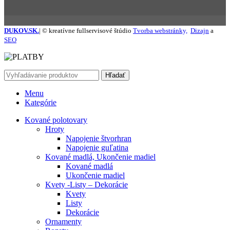
DUKOV.SK.
| © kreatívne fullservisové štúdio
Tvorba webstránky,
Dizajn
a
SEO
Hľadať
Menu
Kategórie
Kované polotovary
Hroty
Napojenie štvorhran
Napojenie guľatina
Kované madlá, Ukončenie madiel
Kované madlá
Ukončenie madiel
Kvety -Listy – Dekorácie
Kvety
Listy
Dekorácie
Ornamenty