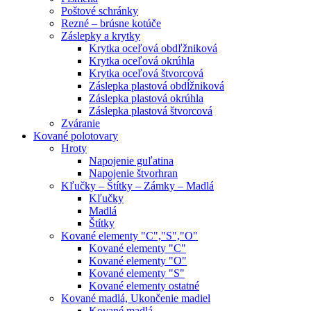
Poštové schránky
Rezné – brúsne kotúče
Záslepky a krytky
Krytka oceľová obdľžniková
Krytka oceľová okrúhla
Krytka oceľová štvorcová
Záslepka plastová obdĺžniková
Záslepka plastová okrúhla
Záslepka plastová štvorcová
Zváranie
Kované polotovary
Hroty
Napojenie guľatina
Napojenie štvorhran
Kľučky – Štítky – Zámky – Madlá
Kľučky
Madlá
Štítky
Kované elementy "C","S","O"
Kované elementy "C"
Kované elementy "O"
Kované elementy "S"
Kované elementy ostatné
Kované madlá, Ukončenie madiel
Kované madlá