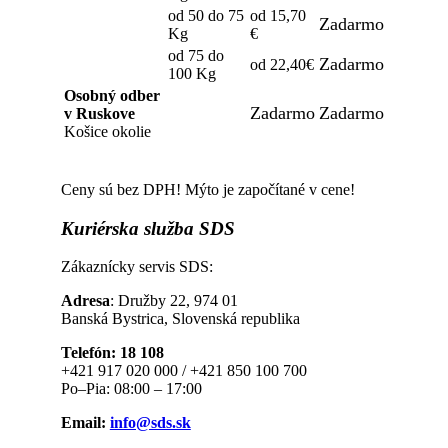
od 50 do 75
od 15,70
Zadarmo
Kg
€
od 75 do
Zadarmo
od 22,40€
100 Kg
Osobný odber
Zadarmo
Zadarmo
v Ruskove
Košice okolie
Ceny sú bez DPH! Mýto je započítané v cene!
Kuriérska
služba SDS
Zákaznícky servis SDS:
Adresa
: Družby 22, 974 01
Banská Bystrica, Slovenská republika
Telefón: 18 108
+421 917 020 000 / +421 850 100 700
Po–Pia: 08:00 – 17:00
Email:
info@sds.sk