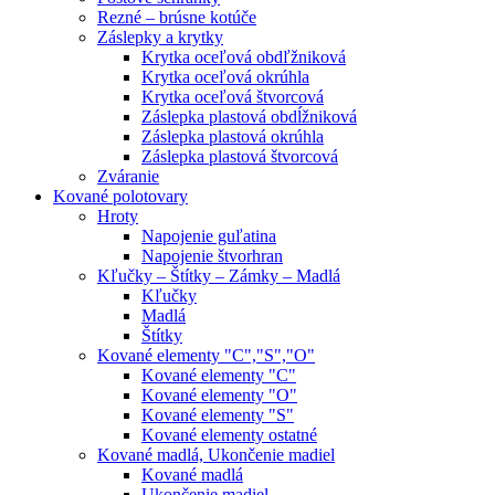
Rezné – brúsne kotúče
Záslepky a krytky
Krytka oceľová obdľžniková
Krytka oceľová okrúhla
Krytka oceľová štvorcová
Záslepka plastová obdĺžniková
Záslepka plastová okrúhla
Záslepka plastová štvorcová
Zváranie
Kované polotovary
Hroty
Napojenie guľatina
Napojenie štvorhran
Kľučky – Štítky – Zámky – Madlá
Kľučky
Madlá
Štítky
Kované elementy "C","S","O"
Kované elementy "C"
Kované elementy "O"
Kované elementy "S"
Kované elementy ostatné
Kované madlá, Ukončenie madiel
Kované madlá
Ukončenie madiel