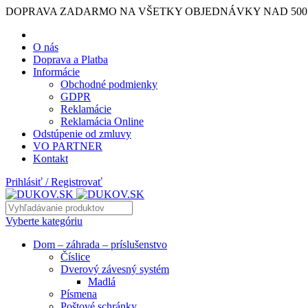
DOPRAVA ZADARMO NA VŠETKY OBJEDNÁVKY NAD 500
O nás
Doprava a Platba
Informácie
Obchodné podmienky
GDPR
Reklamácie
Reklamácia Online
Odstúpenie od zmluvy
VO PARTNER
Kontakt
Prihlásiť / Registrovať
Vyberte kategóriu
Dom – záhrada – príslušenstvo
Číslice
Dverový závesný systém
Madlá
Písmena
Poštové schránky