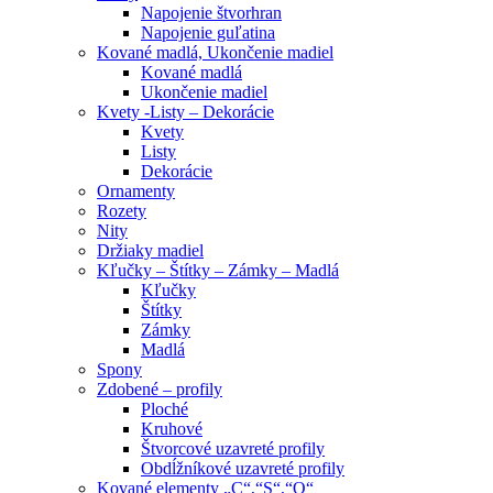
Napojenie štvorhran
Napojenie guľatina
Kované madlá, Ukončenie madiel
Kované madlá
Ukončenie madiel
Kvety -Listy – Dekorácie
Kvety
Listy
Dekorácie
Ornamenty
Rozety
Nity
Držiaky madiel
Kľučky – Štítky – Zámky – Madlá
Kľučky
Štítky
Zámky
Madlá
Spony
Zdobené – profily
Ploché
Kruhové
Štvorcové uzavreté profily
Obdĺžníkové uzavreté profily
Kované elementy „C“,“S“,“O“