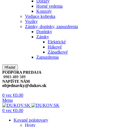
Dorazy
Horné vedenia
Konzoly
Vodiace kolieska
Vozíky
Zámky, doplnky, zapuzdrenia
Doplnky
Zámky
Elektrické
Hákové
Západkové
Zapuzdrenia
Hľadať
PODPORA PREDAJA
0903 489 589
NAPÍŠTE NÁM
objednavky@dukov.sk
0
vec
€
0.00
Menu
0
vec
€
0.00
Kované polotovary
Hroty