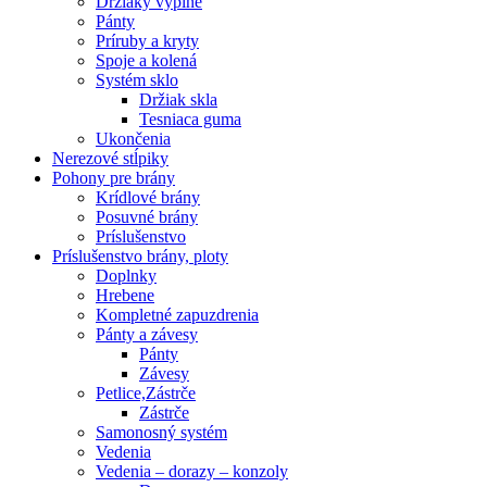
Držiaky výplne
Pánty
Príruby a kryty
Spoje a kolená
Systém sklo
Držiak skla
Tesniaca guma
Ukončenia
Nerezové stĺpiky
Pohony pre brány
Krídlové brány
Posuvné brány
Príslušenstvo
Príslušenstvo brány, ploty
Doplnky
Hrebene
Kompletné zapuzdrenia
Pánty a závesy
Pánty
Závesy
Petlice,Zástrče
Zástrče
Samonosný systém
Vedenia
Vedenia – dorazy – konzoly