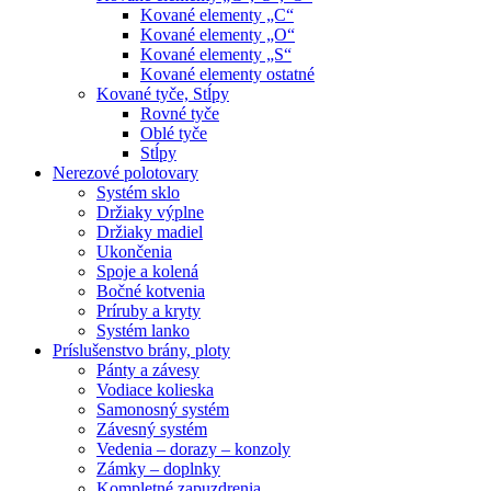
Kované elementy „C“
Kované elementy „O“
Kované elementy „S“
Kované elementy ostatné
Kované tyče, Stĺpy
Rovné tyče
Oblé tyče
Stĺpy
Nerezové polotovary
Systém sklo
Držiaky výplne
Držiaky madiel
Ukončenia
Spoje a kolená
Bočné kotvenia
Príruby a kryty
Systém lanko
Príslušenstvo brány, ploty
Pánty a závesy
Vodiace kolieska
Samonosný systém
Závesný systém
Vedenia – dorazy – konzoly
Zámky – doplnky
Kompletné zapuzdrenia