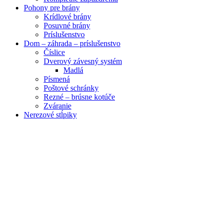
Pohony pre brány
Krídlové brány
Posuvné brány
Príslušenstvo
Dom – záhrada – príslušenstvo
Číslice
Dverový závesný systém
Madlá
Písmená
Poštové schránky
Rezné – brúsne kotúče
Zváranie
Nerezové stĺpiky
Obrázky zväčšíte kliknutím .