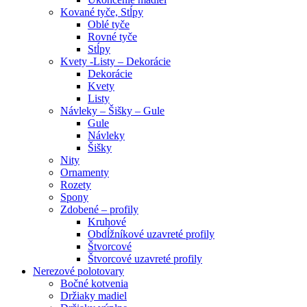
Kované tyče, Stĺpy
Oblé tyče
Rovné tyče
Stĺpy
Kvety -Listy – Dekorácie
Dekorácie
Kvety
Listy
Návleky – Šišky – Gule
Gule
Návleky
Šišky
Nity
Ornamenty
Rozety
Spony
Zdobené – profily
Kruhové
Obdĺžníkové uzavreté profily
Štvorcové
Štvorcové uzavreté profily
Nerezové polotovary
Bočné kotvenia
Držiaky madiel