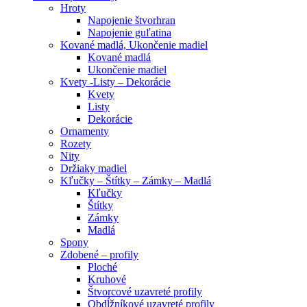
Hroty
Napojenie štvorhran
Napojenie guľatina
Kované madlá, Ukončenie madiel
Kované madlá
Ukončenie madiel
Kvety -Listy – Dekorácie
Kvety
Listy
Dekorácie
Ornamenty
Rozety
Nity
Držiaky madiel
Kľučky – Štítky – Zámky – Madlá
Kľučky
Štítky
Zámky
Madlá
Spony
Zdobené – profily
Ploché
Kruhové
Štvorcové uzavreté profily
Obdĺžníkové uzavreté profily