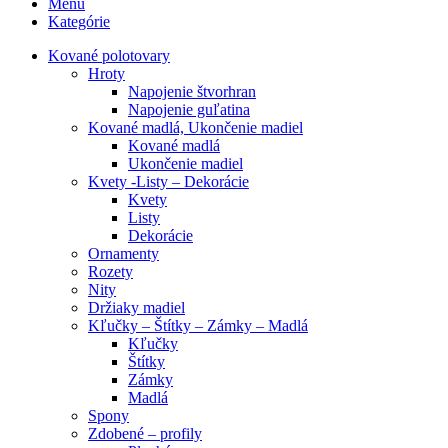
Menu
Kategórie
Kované polotovary
Hroty
Napojenie štvorhran
Napojenie guľatina
Kované madlá, Ukončenie madiel
Kované madlá
Ukončenie madiel
Kvety -Listy – Dekorácie
Kvety
Listy
Dekorácie
Ornamenty
Rozety
Nity
Držiaky madiel
Kľučky – Štítky – Zámky – Madlá
Kľučky
Štítky
Zámky
Madlá
Spony
Zdobené – profily