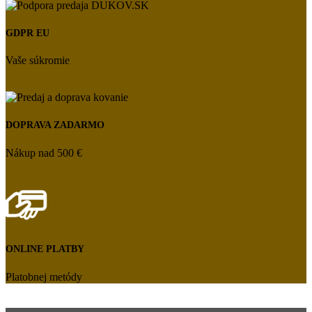
GDPR EU
Vaše súkromie
DOPRAVA ZADARMO
Nákup nad 500 €
ONLINE PLATBY
Platobnej metódy