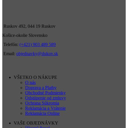
Ruskov 492, 044 19 Ruskov
Košice-okolie Slovensko
Telefón:
(+421) 903 489 589
Email:
objednavky@dukov.sk
VŠETKO O NÁKUPE
O nás
Doprava a Platby
Obchodné Podmienky
Odstúpenie od zmluvy
Ochrana Súkromia
Reklamácia a Vrátenie
Reklamácia Online
VAŠE OBJEDNÁVKY