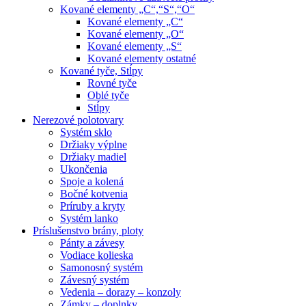
Kované elementy „C“,“S“,“O“
Kované elementy „C“
Kované elementy „O“
Kované elementy „S“
Kované elementy ostatné
Kované tyče, Stĺpy
Rovné tyče
Oblé tyče
Stĺpy
Nerezové polotovary
Systém sklo
Držiaky výplne
Držiaky madiel
Ukončenia
Spoje a kolená
Bočné kotvenia
Príruby a kryty
Systém lanko
Príslušenstvo brány, ploty
Pánty a závesy
Vodiace kolieska
Samonosný systém
Závesný systém
Vedenia – dorazy – konzoly
Zámky – doplnky