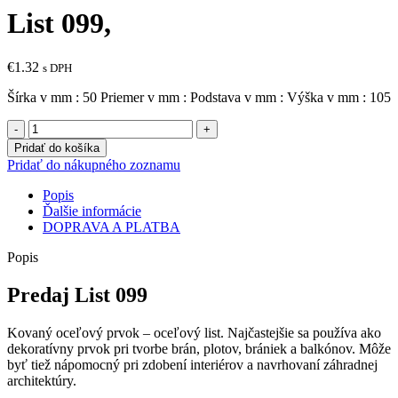
List 099,
€
1.32
s DPH
Šírka v mm : 50 Priemer v mm : Podstava v mm : Výška v mm : 105
množstvo
List
Pridať do košíka
099,
Pridať do nákupného zoznamu
Popis
Ďalšie informácie
DOPRAVA A PLATBA
Popis
Predaj List 099
Kovaný oceľový prvok – oceľový list. Najčastejšie sa používa ako
dekoratívny prvok pri tvorbe brán, plotov, brániek a balkónov. Môže
byť tiež nápomocný pri zdobení interiérov a navrhovaní záhradnej
architektúry.