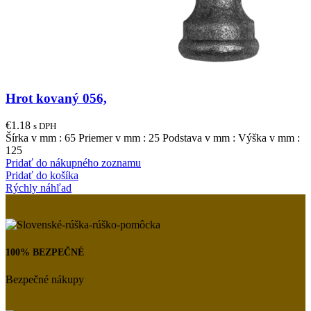
Hrot kovaný 056,
€
1.18
s DPH
Šírka v mm : 65 Priemer v mm : 25 Podstava v mm : Výška v mm :
125
Pridať do nákupného zoznamu
Pridať do košíka
Rýchly náhľad
100% BEZPEČNÉ
Bezpečné nákupy