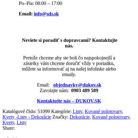
Po–Pia: 08:00 – 17:00
Email:
info@sds.sk
Neviete si poradiť s dopravcami? Kontaktujte
nás.
Pretože chceme aby ste boli čo najspokojnejší a
zásielky vám chceme doručiť vždy v poriadku,
môžete sa informovať aj na našej infolinke alebo
emaily.
Email:
objednavky@dukov.sk
Zavolajte nám:
0903 489 589
Kontaktujte nás – DUKOV.SK
Katalógové číslo:
51099
Kategórie:
Listy
,
Kované polotovary
,
Kvety -Listy - Dekorácie
Značky:
Dekorácie
,
Kované polotovary
,
Kvety
,
Listy
Share: