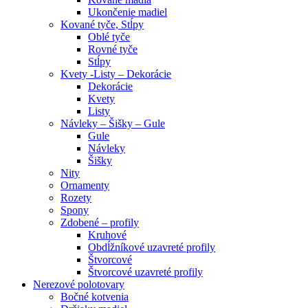
Ukončenie madiel
Kované tyče, Stĺpy
Oblé tyče
Rovné tyče
Stĺpy
Kvety -Listy – Dekorácie
Dekorácie
Kvety
Listy
Návleky – Šišky – Gule
Gule
Návleky
Šišky
Nity
Ornamenty
Rozety
Spony
Zdobené – profily
Kruhové
Obdĺžníkové uzavreté profily
Štvorcové
Štvorcové uzavreté profily
Nerezové polotovary
Bočné kotvenia