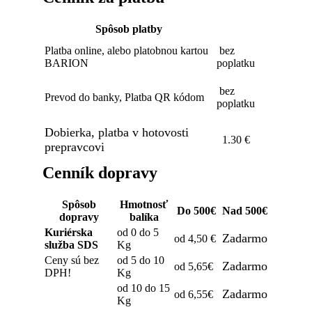
Spôsob platby
Platba online, alebo platobnou kartou
bez
BARION
poplatku
bez
Prevod do banky, Platba QR kódom
poplatku
Dobierka, platba v hotovosti
1.30 €
prepravcovi
Cenník dopravy
Spôsob
Hmotnosť
Do 500€
Nad 500€
dopravy
balíka
Kuriérska
od 0 do 5
Zadarmo
od 4,50 €
služba SDS
Kg
Ceny sú bez
od 5 do 10
Zadarmo
od 5,65€
DPH!
Kg
od 10 do 15
Zadarmo
od 6,55€
Kg