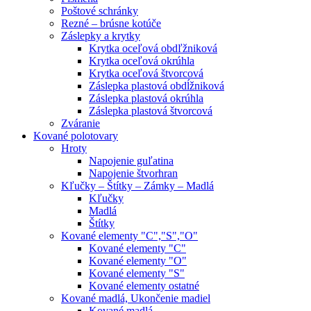
Poštové schránky
Rezné – brúsne kotúče
Záslepky a krytky
Krytka oceľová obdľžniková
Krytka oceľová okrúhla
Krytka oceľová štvorcová
Záslepka plastová obdĺžniková
Záslepka plastová okrúhla
Záslepka plastová štvorcová
Zváranie
Kované polotovary
Hroty
Napojenie guľatina
Napojenie štvorhran
Kľučky – Štítky – Zámky – Madlá
Kľučky
Madlá
Štítky
Kované elementy "C","S","O"
Kované elementy "C"
Kované elementy "O"
Kované elementy "S"
Kované elementy ostatné
Kované madlá, Ukončenie madiel
Kované madlá