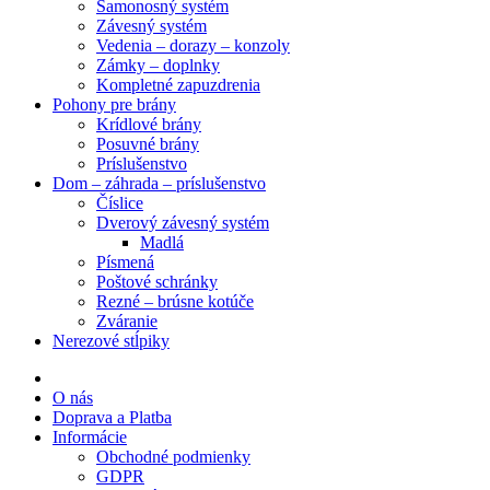
Samonosný systém
Závesný systém
Vedenia – dorazy – konzoly
Zámky – doplnky
Kompletné zapuzdrenia
Pohony pre brány
Krídlové brány
Posuvné brány
Príslušenstvo
Dom – záhrada – príslušenstvo
Číslice
Dverový závesný systém
Madlá
Písmená
Poštové schránky
Rezné – brúsne kotúče
Zváranie
Nerezové stĺpiky
O nás
Doprava a Platba
Informácie
Obchodné podmienky
GDPR