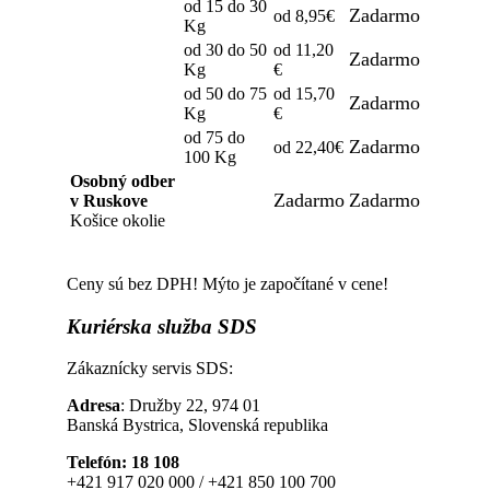
od 15 do 30
Zadarmo
od 8,95€
Kg
od 30 do 50
od 11,20
Zadarmo
Kg
€
od 50 do 75
od 15,70
Zadarmo
Kg
€
od 75 do
Zadarmo
od 22,40€
100 Kg
Osobný odber
Zadarmo
Zadarmo
v Ruskove
Košice okolie
Ceny sú bez DPH! Mýto je započítané v cene!
Kuriérska
služba SDS
Zákaznícky servis SDS:
Adresa
: Družby 22, 974 01
Banská Bystrica, Slovenská republika
Telefón: 18 108
+421 917 020 000 / +421 850 100 700