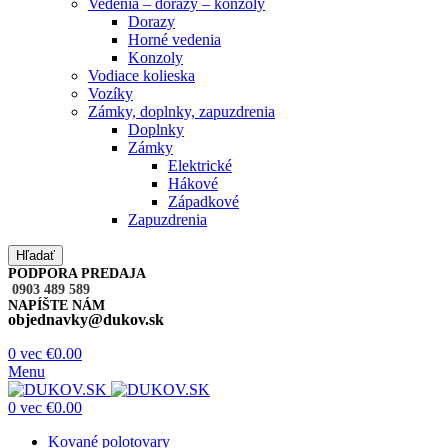
Vedenia – dorazy – konzoly
Dorazy
Horné vedenia
Konzoly
Vodiace kolieska
Vozíky
Zámky, doplnky, zapuzdrenia
Doplnky
Zámky
Elektrické
Hákové
Západkové
Zapuzdrenia
Hľadať
PODPORA PREDAJA
0903 489 589
NAPÍŠTE NÁM
objednavky@dukov.sk
0
vec
€
0.00
Menu
0
vec
€
0.00
Kované polotovary