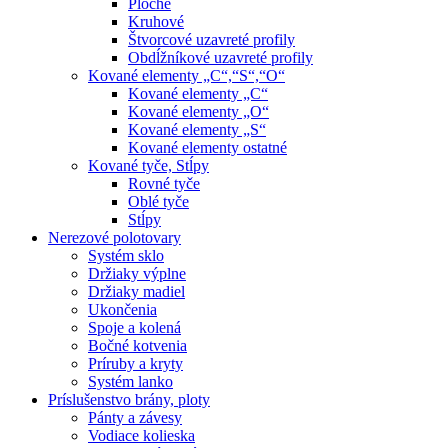
Ploché
Kruhové
Štvorcové uzavreté profily
Obdĺžníkové uzavreté profily
Kované elementy „C“,“S“,“O“
Kované elementy „C“
Kované elementy „O“
Kované elementy „S“
Kované elementy ostatné
Kované tyče, Stĺpy
Rovné tyče
Oblé tyče
Stĺpy
Nerezové polotovary
Systém sklo
Držiaky výplne
Držiaky madiel
Ukončenia
Spoje a kolená
Bočné kotvenia
Príruby a kryty
Systém lanko
Príslušenstvo brány, ploty
Pánty a závesy
Vodiace kolieska