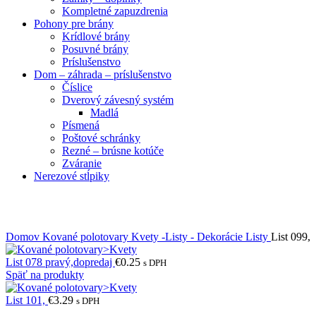
Kompletné zapuzdrenia
Pohony pre brány
Krídlové brány
Posuvné brány
Príslušenstvo
Dom – záhrada – príslušenstvo
Číslice
Dverový závesný systém
Madlá
Písmená
Poštové schránky
Rezné – brúsne kotúče
Zváranie
Nerezové stĺpiky
Obrázky zväčšíte kliknutím .
Domov
Kované polotovary
Kvety -Listy - Dekorácie
Listy
List 099,
List 078 pravý,dopredaj
€
0.25
s DPH
Späť na produkty
List 101,
€
3.29
s DPH