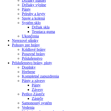
Držiaky madiel
Držiaky výplne
Pánty
Príruby a kryty
Spoje a kolená
Systém sklo
Držiak skla
Tesniaca guma
Ukončenia
Nerezové stĺpiky
Pohony pre brány
Krídlové brány
Posuvné brány
Príslušenstvo
Príslušenstvo brány, ploty
Doplnky
Hrebene
Kompletné zapuzdrenia
Pánty a závesy
Pánty
Závesy
Petlice,Zástrče
Zástrče
Samonosný systém
Vedenia