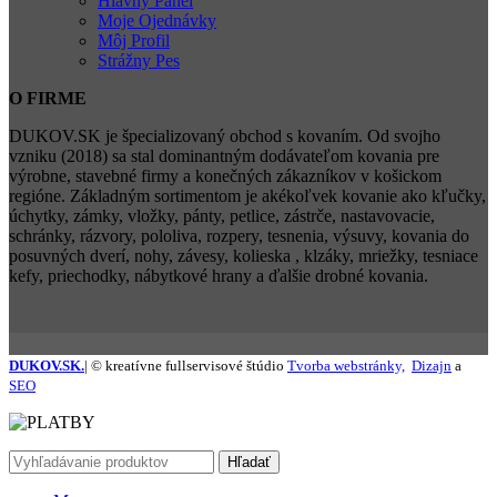
Hlavný Panel
Moje Ojednávky
Môj Profil
Strážny Pes
O FIRME
DUKOV.SK je špecializovaný obchod s kovaním. Od svojho
vzniku (2018) sa stal dominantným dodávateľom kovania pre
výrobne, stavebné firmy a konečných zákazníkov v košickom
regióne. Základným sortimentom je akékoľvek kovanie ako kľučky,
úchytky, zámky, vložky, pánty, petlice, zástrče, nastavovacie,
schránky, rázvory, pololiva, rozpery, tesnenia, výsuvy, kovania do
posuvných dverí, nohy, závesy, kolieska , klzáky, mriežky, tesniace
kefy, priechodky, nábytkové hrany a ďalšie drobné kovania.
DUKOV.SK.
| © kreatívne fullservisové štúdio
Tvorba webstránky,
Dizajn
a
SEO
Hľadať