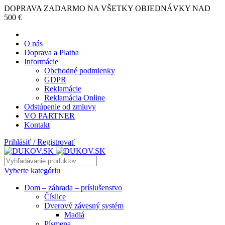
DOPRAVA ZADARMO NA VŠETKY OBJEDNÁVKY NAD
500 €
O nás
Doprava a Platba
Informácie
Obchodné podmienky
GDPR
Reklamácie
Reklamácia Online
Odstúpenie od zmluvy
VO PARTNER
Kontakt
Prihlásiť / Registrovať
Vyberte kategóriu
Dom – záhrada – príslušenstvo
Číslice
Dverový závesný systém
Madlá
Písmena