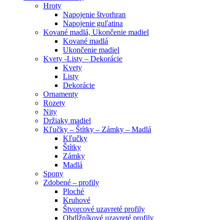
Hroty
Napojenie štvorhran
Napojenie guľatina
Kované madlá, Ukončenie madiel
Kované madlá
Ukončenie madiel
Kvety -Listy – Dekorácie
Kvety
Listy
Dekorácie
Ornamenty
Rozety
Nity
Držiaky madiel
Kľučky – Štítky – Zámky – Madlá
Kľučky
Štítky
Zámky
Madlá
Spony
Zdobené – profily
Ploché
Kruhové
Štvorcové uzavreté profily
Obdĺžníkové uzavreté profily