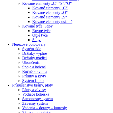
Kované elementy „C“,“S“,“O“
Kované elementy „C“
Kované elementy „O“
Kované elementy „S“
Kované elementy ostatné
Kované tyče, Stĺpy
Rovné tyče
Oblé tyče
Stĺpy
Nerezové polotovary
Systém sklo
Držiaky výplne
Držiaky madiel
Ukončenia
Spoje a kolená
Bočné kotvenia
Príruby a kryty
Systém lanko
Príslušenstvo brány, ploty
Pánty a závesy
Vodiace kolieska
Samonosný systém
Závesný systém
Vedenia – dorazy – konzoly
Zámky – doplnky