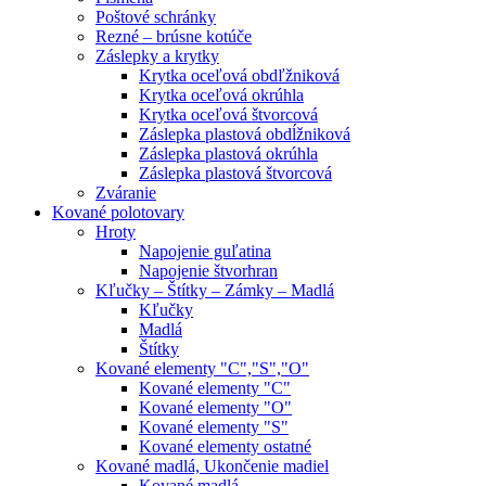
Poštové schránky
Rezné – brúsne kotúče
Záslepky a krytky
Krytka oceľová obdľžniková
Krytka oceľová okrúhla
Krytka oceľová štvorcová
Záslepka plastová obdĺžniková
Záslepka plastová okrúhla
Záslepka plastová štvorcová
Zváranie
Kované polotovary
Hroty
Napojenie guľatina
Napojenie štvorhran
Kľučky – Štítky – Zámky – Madlá
Kľučky
Madlá
Štítky
Kované elementy "C","S","O"
Kované elementy "C"
Kované elementy "O"
Kované elementy "S"
Kované elementy ostatné
Kované madlá, Ukončenie madiel
Kované madlá