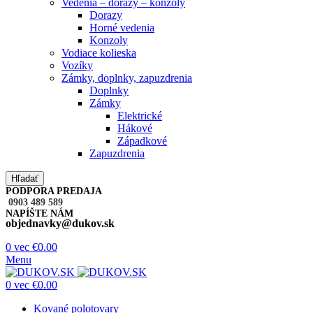
Vedenia – dorazy – konzoly
Dorazy
Horné vedenia
Konzoly
Vodiace kolieska
Vozíky
Zámky, doplnky, zapuzdrenia
Doplnky
Zámky
Elektrické
Hákové
Západkové
Zapuzdrenia
Hľadať
PODPORA PREDAJA
0903 489 589
NAPÍŠTE NÁM
objednavky@dukov.sk
0
vec
€
0.00
Menu
0
vec
€
0.00
Kované polotovary