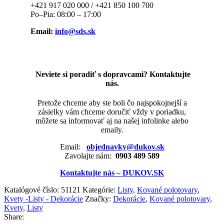
+421 917 020 000 / +421 850 100 700
Po–Pia: 08:00 – 17:00
Email:
info@sds.sk
Neviete si poradiť s dopravcami? Kontaktujte
nás.
Pretože chceme aby ste boli čo najspokojnejší a
zásielky vám chceme doručiť vždy v poriadku,
môžete sa informovať aj na našej infolinke alebo
emaily.
Email:
objednavky@dukov.sk
Zavolajte nám:
0903 489 589
Kontaktujte nás – DUKOV.SK
Katalógové číslo:
51121
Kategórie:
Listy
,
Kované polotovary
,
Kvety -Listy - Dekorácie
Značky:
Dekorácie
,
Kované polotovary
,
Kvety
,
Listy
Share: