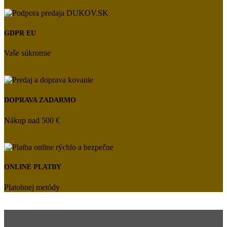
GDPR EU
Vaše súkromie
DOPRAVA ZADARMO
Nákup nad 500 €
ONLINE PLATBY
Platobnej metódy