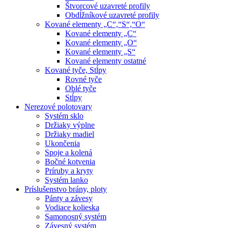
Štvorcové uzavreté profily
Obdĺžníkové uzavreté profily
Kované elementy „C“,“S“,“O“
Kované elementy „C“
Kované elementy „O“
Kované elementy „S“
Kované elementy ostatné
Kované tyče, Stĺpy
Rovné tyče
Oblé tyče
Stĺpy
Nerezové polotovary
Systém sklo
Držiaky výplne
Držiaky madiel
Ukončenia
Spoje a kolená
Bočné kotvenia
Príruby a kryty
Systém lanko
Príslušenstvo brány, ploty
Pánty a závesy
Vodiace kolieska
Samonosný systém
Závesný systém