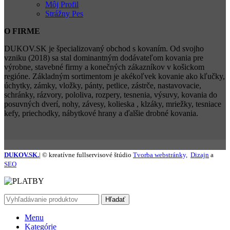
Môj Profil
Strážny Pes
O FIRME
DUKOV.SK je špecializovaný obchod s kovaním. Od svojho
vzniku (2018) sa stal dominantným dodávateľom kovania pre
výrobne, stavebné firmy a konečných zákazníkov v košickom
regióne. Základným sortimentom je akékoľvek kovanie ako kľučky,
úchytky, zámky, vložky, pánty, petlice, zástrče, nastavovacie,
schránky, rázvory, pololiva, rozpery, tesnenia, výsuvy, kovania do
posuvných dverí, nohy, závesy, kolieska , klzáky, mriežky, tesniace
kefy, priechodky, nábytkové hrany a ďalšie drobné kovania.
DUKOV.SK.
| © kreatívne fullservisové štúdio
Tvorba webstránky,
Dizajn
a
SEO
Hľadať
Menu
Kategórie