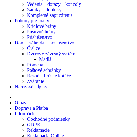
Vedenia – dorazy – konzoly
Zámky – doplnky
Kompletné zapuzdrenia
Pohony pre brány
Krídlové brány
Posuvné brány
Príslušenstvo
Dom – záhrada – príslušenstvo
Číslice
Dverový závesný systém
Madlá
Písmená
Poštové schránky
Rezné – brúsne kotúče
Zváranie
Nerezové stĺpiky
O nás
Doprava a Platba
Informácie
Obchodné podmienky
GDPR
Reklamácie
Reklamácia Online