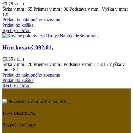
€
0.78
s DPH
Šírka v mm : 65 Priemer v mm : 30 Podstava v mm : Výška v mm :
125
Pridať do nákupného zoznamu
Pridať do košíka
Rýchly náhľad
Hrot kovaný 092.01,
€
0.35
s DPH
Šírka v mm : 20 Priemer v mm : Podstava v mm : 15x15 Výška v
mm : 82
Pridať do nákupného zoznamu
Pridať do košíka
Rýchly náhľad
100% BEZPEČNÉ
Bezpečné nákupy