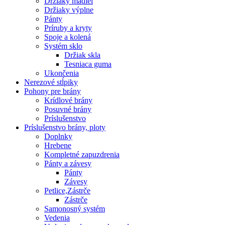
Držiaky madiel
Držiaky výplne
Pánty
Príruby a kryty
Spoje a kolená
Systém sklo
Držiak skla
Tesniaca guma
Ukončenia
Nerezové stĺpiky
Pohony pre brány
Krídlové brány
Posuvné brány
Príslušenstvo
Príslušenstvo brány, ploty
Doplnky
Hrebene
Kompletné zapuzdrenia
Pánty a závesy
Pánty
Závesy
Petlice,Zástrče
Zástrče
Samonosný systém
Vedenia