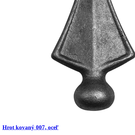
Hrot kovaný 007, oceľ