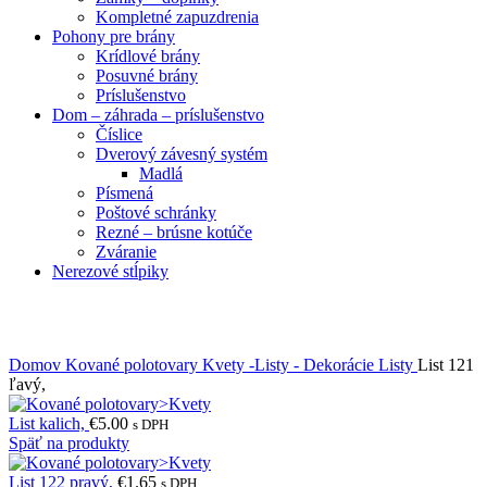
Kompletné zapuzdrenia
Pohony pre brány
Krídlové brány
Posuvné brány
Príslušenstvo
Dom – záhrada – príslušenstvo
Číslice
Dverový závesný systém
Madlá
Písmená
Poštové schránky
Rezné – brúsne kotúče
Zváranie
Nerezové stĺpiky
Obrázky zväčšíte kliknutím .
Domov
Kované polotovary
Kvety -Listy - Dekorácie
Listy
List 121
ľavý,
List kalich,
€
5.00
s DPH
Späť na produkty
List 122 pravý,
€
1.65
s DPH