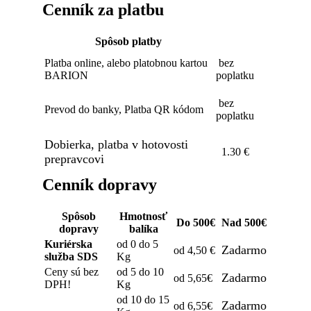
Cenník za platbu
Spôsob platby
Platba online, alebo platobnou kartou
bez
BARION
poplatku
bez
Prevod do banky, Platba QR kódom
poplatku
Dobierka, platba v hotovosti
1.30 €
prepravcovi
Cenník dopravy
Spôsob
Hmotnosť
Do 500€
Nad 500€
dopravy
balíka
Kuriérska
od 0 do 5
Zadarmo
od 4,50 €
služba SDS
Kg
Ceny sú bez
od 5 do 10
Zadarmo
od 5,65€
DPH!
Kg
od 10 do 15
Zadarmo
od 6,55€