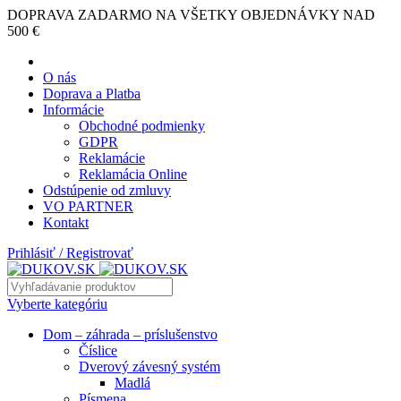
DOPRAVA ZADARMO NA VŠETKY OBJEDNÁVKY NAD
500 €
O nás
Doprava a Platba
Informácie
Obchodné podmienky
GDPR
Reklamácie
Reklamácia Online
Odstúpenie od zmluvy
VO PARTNER
Kontakt
Prihlásiť / Registrovať
Vyberte kategóriu
Dom – záhrada – príslušenstvo
Číslice
Dverový závesný systém
Madlá
Písmena