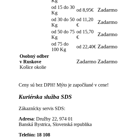
Kg
od 15 do 30
Zadarmo
od 8,95€
Kg
od 30 do 50
od 11,20
Zadarmo
Kg
€
od 50 do 75
od 15,70
Zadarmo
Kg
€
od 75 do
Zadarmo
od 22,40€
100 Kg
Osobný odber
Zadarmo
Zadarmo
v Ruskove
Košice okolie
Ceny sú bez DPH! Mýto je započítané v cene!
Kuriérska
služba SDS
Zákaznícky servis SDS:
Adresa
: Družby 22, 974 01
Banská Bystrica, Slovenská republika
Telefón: 18 108