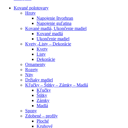
Kované polotovary
Hroty
Napojenie štvorhran
Napojenie guľatina
Kované madlá, Ukončenie madiel
Kované madlá
Ukončenie madiel
Kvety -Listy – Dekorácie
Kvety
Listy
Dekorácie
Ornamenty
Rozety
Nity
Držiaky madiel
Kľučky – Štítky – Zámky – Madlá
Kľučky
Štítky
Zámky
Madlá
Spony
Zdobené – profily
Ploché
Kruhové