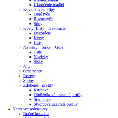
Ukončenie madiel
Kované tyče, Stĺpy
Oblé tyče
Rovné tyče
Stĺpy
Kvety -Listy – Dekorácie
Dekorácie
Kvety
Listy
Návleky – Šišky – Gule
Gule
Návleky
Šišky
Nity
Ornamenty
Rozety
Spony
Zdobené – profily
Kruhové
Obdĺžníkové uzavreté profily
Štvorcové
Štvorcové uzavreté profily
Nerezové polotovary
Bočné kotvenia