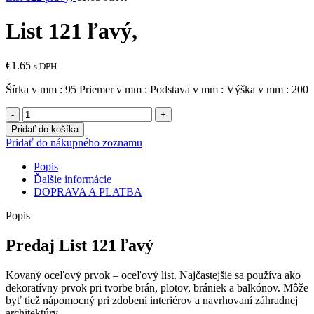
List 121 ľavý,
€
1.65
s DPH
Šírka v mm : 95 Priemer v mm : Podstava v mm : Výška v mm : 200
množstvo
List
Pridať do košíka
121
Pridať do nákupného zoznamu
ľavý,
Popis
Ďalšie informácie
DOPRAVA A PLATBA
Popis
Predaj List 121 ľavý
Kovaný oceľový prvok – oceľový list. Najčastejšie sa používa ako
dekoratívny prvok pri tvorbe brán, plotov, brániek a balkónov. Môže
byť tiež nápomocný pri zdobení interiérov a navrhovaní záhradnej
architektúry.