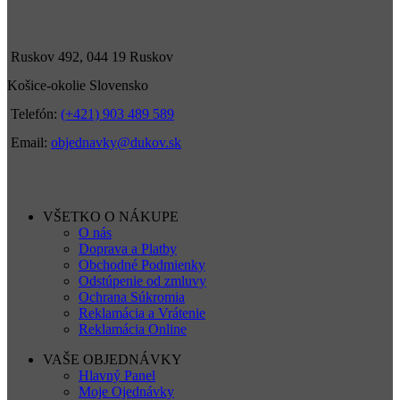
Ruskov 492, 044 19 Ruskov
Košice-okolie Slovensko
Telefón:
(+421) 903 489 589
Email:
objednavky@dukov.sk
VŠETKO O NÁKUPE
O nás
Doprava a Platby
Obchodné Podmienky
Odstúpenie od zmluvy
Ochrana Súkromia
Reklamácia a Vrátenie
Reklamácia Online
VAŠE OBJEDNÁVKY
Hlavný Panel
Moje Ojednávky