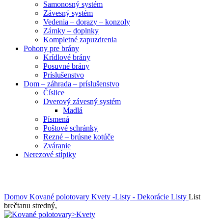
Samonosný systém
Závesný systém
Vedenia – dorazy – konzoly
Zámky – doplnky
Kompletné zapuzdrenia
Pohony pre brány
Krídlové brány
Posuvné brány
Príslušenstvo
Dom – záhrada – príslušenstvo
Číslice
Dverový závesný systém
Madlá
Písmená
Poštové schránky
Rezné – brúsne kotúče
Zváranie
Nerezové stĺpiky
Obrázky zväčšíte kliknutím .
Domov
Kované polotovary
Kvety -Listy - Dekorácie
Listy
List
brečtanu stredný,