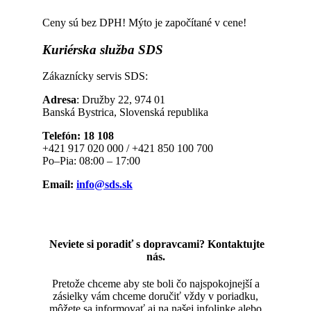
Ceny sú bez DPH! Mýto je započítané v cene!
Kuriérska
služba SDS
Zákaznícky servis SDS:
Adresa
: Družby 22, 974 01
Banská Bystrica, Slovenská republika
Telefón: 18 108
+421 917 020 000 / +421 850 100 700
Po–Pia: 08:00 – 17:00
Email:
info@sds.sk
Neviete si poradiť s dopravcami? Kontaktujte
nás.
Pretože chceme aby ste boli čo najspokojnejší a
zásielky vám chceme doručiť vždy v poriadku,
môžete sa informovať aj na našej infolinke alebo