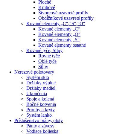
Ploché
Kruhové
Štvorcové uzavreté profily
Obdĺžníkové uzavreté profily
Kované elementy „C“,“S“,“O“
Kované elementy „C“
Kované elementy „O“
Kované elementy „S“
Kované elementy ostatné
Kované tyče, Stĺpy
Rovné tyče
Oblé tyče
Stĺpy
Nerezové polotovary
Systém sklo
Držiaky výplne
Držiaky madiel
Ukončenia
Spoje a kolená
Bočné kotvenia
Príruby a kryty
Systém lanko
Príslušenstvo brány, ploty
Pánty a závesy
Vodiace kolieska