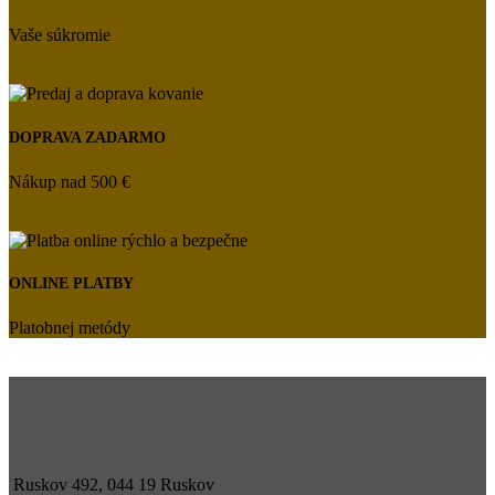
Vaše súkromie
DOPRAVA ZADARMO
Nákup nad 500 €
ONLINE PLATBY
Platobnej metódy
Ruskov 492, 044 19 Ruskov