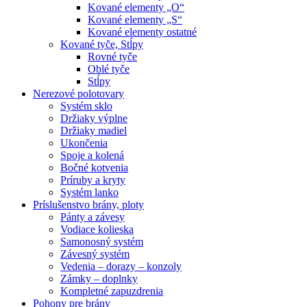
Kované elementy „O“
Kované elementy „S“
Kované elementy ostatné
Kované tyče, Stĺpy
Rovné tyče
Oblé tyče
Stĺpy
Nerezové polotovary
Systém sklo
Držiaky výplne
Držiaky madiel
Ukončenia
Spoje a kolená
Bočné kotvenia
Príruby a kryty
Systém lanko
Príslušenstvo brány, ploty
Pánty a závesy
Vodiace kolieska
Samonosný systém
Závesný systém
Vedenia – dorazy – konzoly
Zámky – doplnky
Kompletné zapuzdrenia
Pohony pre brány