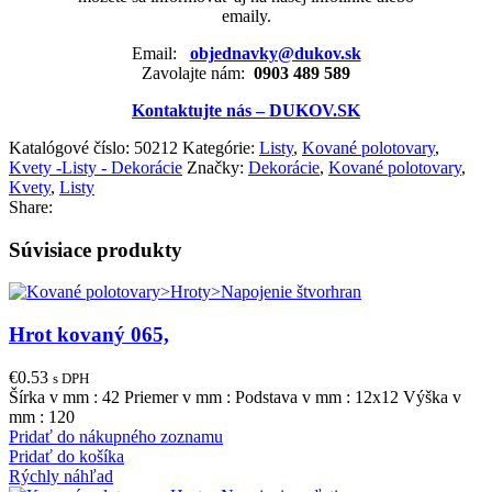
emaily.
Email:
objednavky@dukov.sk
Zavolajte nám:
0903 489 589
Kontaktujte nás – DUKOV.SK
Katalógové číslo:
50212
Kategórie:
Listy
,
Kované polotovary
,
Kvety -Listy - Dekorácie
Značky:
Dekorácie
,
Kované polotovary
,
Kvety
,
Listy
Share:
Súvisiace produkty
Hrot kovaný 065,
€
0.53
s DPH
Šírka v mm : 42 Priemer v mm : Podstava v mm : 12x12 Výška v
mm : 120
Pridať do nákupného zoznamu
Pridať do košíka
Rýchly náhľad