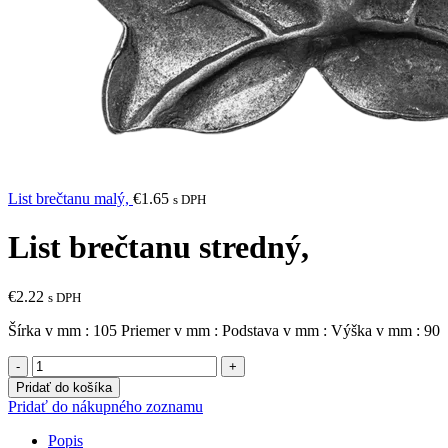
List brečtanu malý,
€
1.65
s DPH
List brečtanu stredný,
€
2.22
s DPH
Šírka v mm : 105 Priemer v mm : Podstava v mm : Výška v mm : 90
množstvo
List
Pridať do košíka
brečtanu
Pridať do nákupného zoznamu
stredný,
Popis