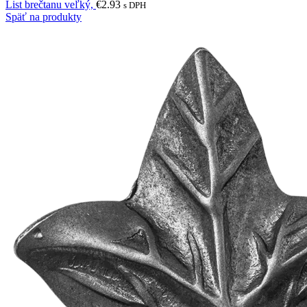
List brečtanu veľký,
€
2.93
s DPH
Späť na produkty