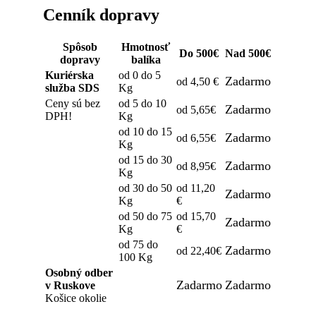
Cenník dopravy
Spôsob
Hmotnosť
Do 500€
Nad 500€
dopravy
balíka
Kuriérska
od 0 do 5
Zadarmo
od 4,50 €
služba SDS
Kg
Ceny sú bez
od 5 do 10
Zadarmo
od 5,65€
DPH!
Kg
od 10 do 15
Zadarmo
od 6,55€
Kg
od 15 do 30
Zadarmo
od 8,95€
Kg
od 30 do 50
od 11,20
Zadarmo
Kg
€
od 50 do 75
od 15,70
Zadarmo
Kg
€
od 75 do
Zadarmo
od 22,40€
100 Kg
Osobný odber
Zadarmo
Zadarmo
v Ruskove
Košice okolie