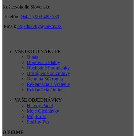
Košice-okolie Slovensko
Telefón:
(+421) 903 489 589
Email:
objednavky@dukov.sk
VŠETKO O NÁKUPE
O nás
Doprava a Platby
Obchodné Podmienky
Odstúpenie od zmluvy
Ochrana Súkromia
Reklamácia a Vrátenie
Reklamácia Online
VAŠE OBJEDNÁVKY
Hlavný Panel
Moje Ojednávky
Môj Profil
Strážny Pes
O FIRME