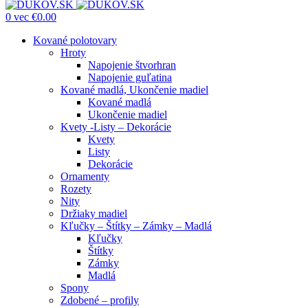
0
vec
€
0.00
Kované polotovary
Hroty
Napojenie štvorhran
Napojenie guľatina
Kované madlá, Ukončenie madiel
Kované madlá
Ukončenie madiel
Kvety -Listy – Dekorácie
Kvety
Listy
Dekorácie
Ornamenty
Rozety
Nity
Držiaky madiel
Kľučky – Štítky – Zámky – Madlá
Kľučky
Štítky
Zámky
Madlá
Spony
Zdobené – profily