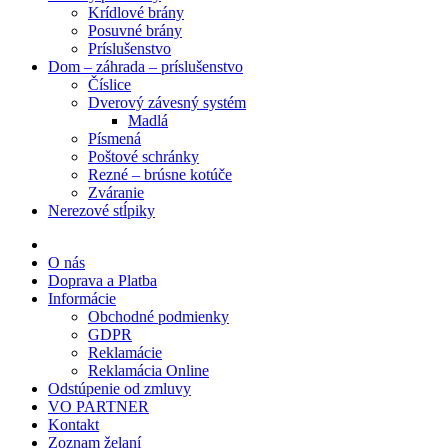
Krídlové brány
Posuvné brány
Príslušenstvo
Dom – záhrada – príslušenstvo
Číslice
Dverový závesný systém
Madlá
Písmená
Poštové schránky
Rezné – brúsne kotúče
Zváranie
Nerezové stĺpiky
O nás
Doprava a Platba
Informácie
Obchodné podmienky
GDPR
Reklamácie
Reklamácia Online
Odstúpenie od zmluvy
VO PARTNER
Kontakt
Zoznam želaní