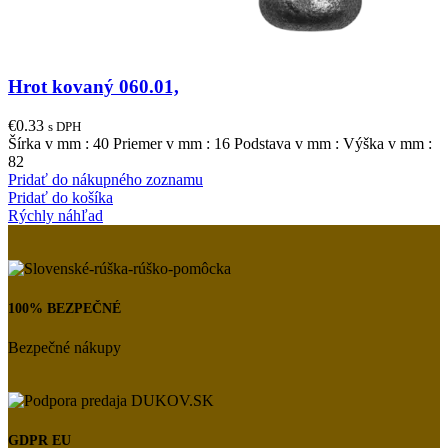
Hrot kovaný 060.01,
€
0.33
s DPH
Šírka v mm : 40 Priemer v mm : 16 Podstava v mm : Výška v mm :
82
Pridať do nákupného zoznamu
Pridať do košíka
Rýchly náhľad
100% BEZPEČNÉ
Bezpečné nákupy
GDPR EU