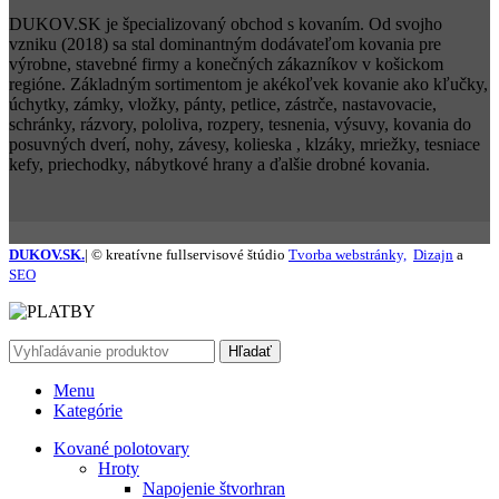
DUKOV.SK je špecializovaný obchod s kovaním. Od svojho
vzniku (2018) sa stal dominantným dodávateľom kovania pre
výrobne, stavebné firmy a konečných zákazníkov v košickom
regióne. Základným sortimentom je akékoľvek kovanie ako kľučky,
úchytky, zámky, vložky, pánty, petlice, zástrče, nastavovacie,
schránky, rázvory, pololiva, rozpery, tesnenia, výsuvy, kovania do
posuvných dverí, nohy, závesy, kolieska , klzáky, mriežky, tesniace
kefy, priechodky, nábytkové hrany a ďalšie drobné kovania.
DUKOV.SK.
| © kreatívne fullservisové štúdio
Tvorba webstránky,
Dizajn
a
SEO
Hľadať
Menu
Kategórie
Kované polotovary
Hroty
Napojenie štvorhran