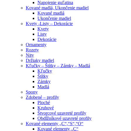
Napojenie guľatina
Kované madlá, Ukončenie madiel
Kované madlá
Ukončenie madiel
Kvety -Listy – Dekorácie
Kvety
Listy
Dekorácie
Ornamenty
Rozety
Nity
Držiaky madiel
Kľučky – Štítky – Zámky – Madlá
Kľučky
Štítky
Zámky
Madlá
Spony
Zdobené – profily
Ploché
Kruhové
Štvorcové uzavreté profily
Obdĺžníkové uzavreté profily
Kované elementy „C“,“S“,“O“
Kované elementy „C“