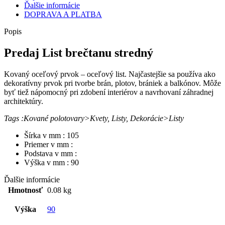
Ďalšie informácie
DOPRAVA A PLATBA
Popis
Predaj List brečtanu stredný
Kovaný oceľový prvok – oceľový list. Najčastejšie sa používa ako
dekoratívny prvok pri tvorbe brán, plotov, brániek a balkónov. Môže
byť tiež nápomocný pri zdobení interiérov a navrhovaní záhradnej
architektúry.
Tags :Kované polotovary>Kvety, Listy, Dekorácie>Listy
Šírka v mm : 105
Priemer v mm :
Podstava v mm :
Výška v mm : 90
Ďalšie informácie
Hmotnosť
0.08 kg
Výška
90