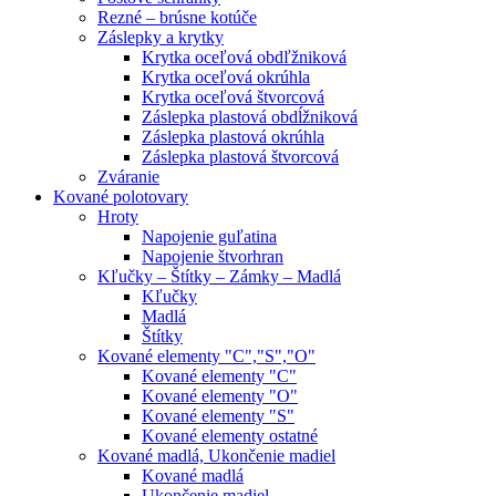
Rezné – brúsne kotúče
Záslepky a krytky
Krytka oceľová obdľžniková
Krytka oceľová okrúhla
Krytka oceľová štvorcová
Záslepka plastová obdĺžniková
Záslepka plastová okrúhla
Záslepka plastová štvorcová
Zváranie
Kované polotovary
Hroty
Napojenie guľatina
Napojenie štvorhran
Kľučky – Štítky – Zámky – Madlá
Kľučky
Madlá
Štítky
Kované elementy "C","S","O"
Kované elementy "C"
Kované elementy "O"
Kované elementy "S"
Kované elementy ostatné
Kované madlá, Ukončenie madiel
Kované madlá
Ukončenie madiel