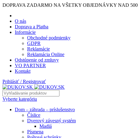
DOPRAVA ZADARMO NA VŠETKY OBJEDNÁVKY NAD 500
O nás
Doprava a Platba
Informácie
Obchodné podmienky
GDPR
Reklamácie
Reklamácia Online
Odstúpenie od zmluvy
VO PARTNER
Kontakt
Prihlásiť / Registrovať
Vyberte kategóriu
Dom – záhrada – príslušenstvo
Číslice
Dverový závesný systém
Madlá
Písmena
Poštové schránky