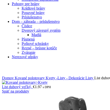
Pohony pre brány
Krídlové brány
Posuvné brány
Príslušenstvo
Dom – záhrada – príslušenstvo
Číslice
Dverový závesný systém
Madlá
Písmená
Poštové schránky
Rezné – brúsne kotúče
Zváranie
Nerezové stĺpiky
Obrázky zväčšíte kliknutím .
Domov
Kované polotovary
Kvety -Listy - Dekorácie
Listy
List dubo
List dubový veľký,
€
1.97
s DPH
Späť na produkty