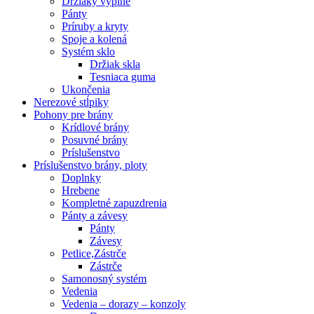
Držiaky výplne
Pánty
Príruby a kryty
Spoje a kolená
Systém sklo
Držiak skla
Tesniaca guma
Ukončenia
Nerezové stĺpiky
Pohony pre brány
Krídlové brány
Posuvné brány
Príslušenstvo
Príslušenstvo brány, ploty
Doplnky
Hrebene
Kompletné zapuzdrenia
Pánty a závesy
Pánty
Závesy
Petlice,Zástrče
Zástrče
Samonosný systém
Vedenia
Vedenia – dorazy – konzoly