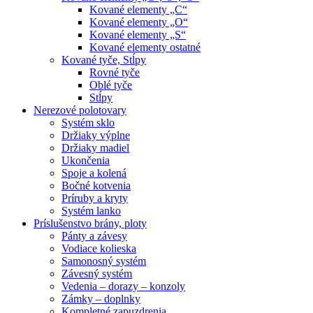
Kované elementy „C“
Kované elementy „O“
Kované elementy „S“
Kované elementy ostatné
Kované tyče, Stĺpy
Rovné tyče
Oblé tyče
Stĺpy
Nerezové polotovary
Systém sklo
Držiaky výplne
Držiaky madiel
Ukončenia
Spoje a kolená
Bočné kotvenia
Príruby a kryty
Systém lanko
Príslušenstvo brány, ploty
Pánty a závesy
Vodiace kolieska
Samonosný systém
Závesný systém
Vedenia – dorazy – konzoly
Zámky – doplnky
Kompletné zapuzdrenia