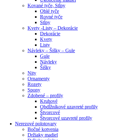
Kované tyče, Stĺpy
Oblé tyče
Rovné tyče
Stĺpy
Kvety -Listy – Dekorácie
Dekorácie
Kvety
Listy
Návleky – Šišky – Gule
Gule
Návleky
Šišky
Nity
Ornamenty
Rozety
Spony
Zdobené – profily
Kruhové
Obdĺžníkové uzavreté profily
Štvorcové
Štvorcové uzavreté profily
Nerezové polotovary
Bočné kotvenia
Držiaky madiel