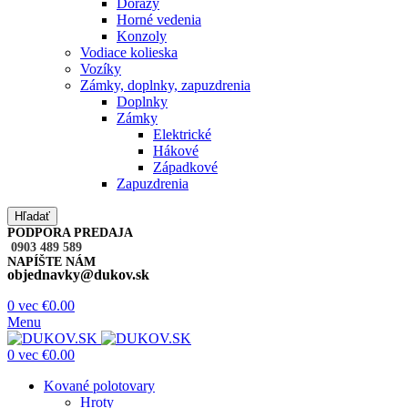
Dorazy
Horné vedenia
Konzoly
Vodiace kolieska
Vozíky
Zámky, doplnky, zapuzdrenia
Doplnky
Zámky
Elektrické
Hákové
Západkové
Zapuzdrenia
Hľadať
PODPORA PREDAJA
0903 489 589
NAPÍŠTE NÁM
objednavky@dukov.sk
0
vec
€
0.00
Menu
0
vec
€
0.00
Kované polotovary
Hroty