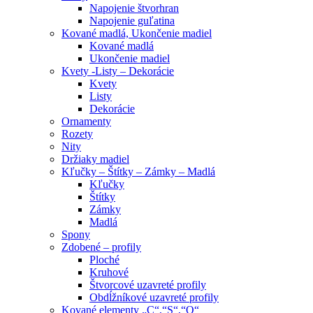
Napojenie štvorhran
Napojenie guľatina
Kované madlá, Ukončenie madiel
Kované madlá
Ukončenie madiel
Kvety -Listy – Dekorácie
Kvety
Listy
Dekorácie
Ornamenty
Rozety
Nity
Držiaky madiel
Kľučky – Štítky – Zámky – Madlá
Kľučky
Štítky
Zámky
Madlá
Spony
Zdobené – profily
Ploché
Kruhové
Štvorcové uzavreté profily
Obdĺžníkové uzavreté profily
Kované elementy „C“,“S“,“O“