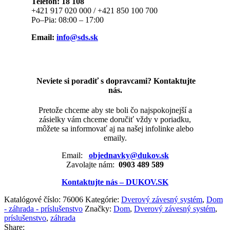
Telefón: 18 108
+421 917 020 000 / +421 850 100 700
Po–Pia: 08:00 – 17:00
Email:
info@sds.sk
Neviete si poradiť s dopravcami? Kontaktujte
nás.
Pretože chceme aby ste boli čo najspokojnejší a
zásielky vám chceme doručiť vždy v poriadku,
môžete sa informovať aj na našej infolinke alebo
emaily.
Email:
objednavky@dukov.sk
Zavolajte nám:
0903 489 589
Kontaktujte nás – DUKOV.SK
Katalógové číslo:
76006
Kategórie:
Dverový závesný systém
,
Dom
- záhrada - príslušenstvo
Značky:
Dom
,
Dverový závesný systém
,
príslušenstvo
,
záhrada
Share: