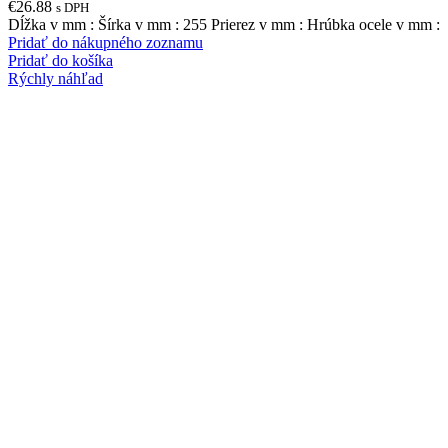
€
26.88
s DPH
Dĺžka v mm : Šírka v mm : 255 Prierez v mm : Hrúbka ocele v mm :
Pridať do nákupného zoznamu
Pridať do košíka
Rýchly náhľad