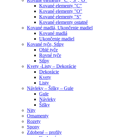
Kované elementy "C","S","O"
Kované elementy "C"
Kované elementy "O"
Kované elementy "S"
Kované elementy ostatné
Kované madlá, Ukončenie madiel
Kované madlá
Ukončenie madiel
Kované tyče, Stĺpy
Oblé tyče
Rovné tyče
Stĺpy
Kvety -Listy – Dekorácie
Dekorácie
Kvety
Listy
Návleky – Šišky – Gule
Gule
Návleky
Šišky
Nity
Ornamenty
Rozety
Spony
Zdobené – profily