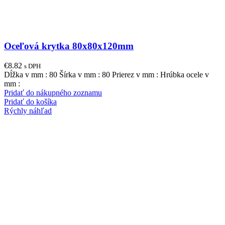
Oceľová krytka 80x80x120mm
€
8.82
s DPH
Dĺžka v mm : 80 Šírka v mm : 80 Prierez v mm : Hrúbka ocele v
mm :
Pridať do nákupného zoznamu
Pridať do košíka
Rýchly náhľad