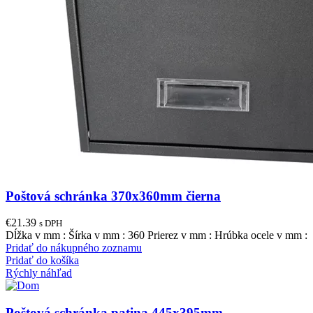
Poštová schránka 370x360mm čierna
€
21.39
s DPH
Dĺžka v mm : Šírka v mm : 360 Prierez v mm : Hrúbka ocele v mm :
Pridať do nákupného zoznamu
Pridať do košíka
Rýchly náhľad
Poštová schránka patina 445x395mm