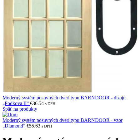
Moderný systém posuvných dverí typu BARNDOOR - dizajn
„Podkova II“
€
36.54
s DPH
Späť na produkty
Moderný systém posuvných dverí typu BARNDOOR - vzor
„Diamond“
€
55.63
s DPH