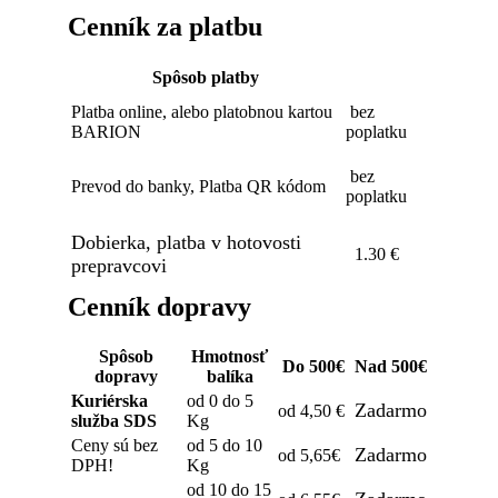
Cenník za platbu
Spôsob platby
Platba online, alebo platobnou kartou
bez
BARION
poplatku
bez
Prevod do banky, Platba QR kódom
poplatku
Dobierka, platba v hotovosti
1.30 €
prepravcovi
Cenník dopravy
Spôsob
Hmotnosť
Do 500€
Nad 500€
dopravy
balíka
Kuriérska
od 0 do 5
Zadarmo
od 4,50 €
služba SDS
Kg
Ceny sú bez
od 5 do 10
Zadarmo
od 5,65€
DPH!
Kg
od 10 do 15