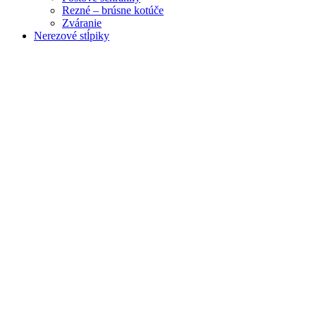
Rezné – brúsne kotúče
Zváranie
Nerezové stĺpiky
Obrázky zväčšíte kliknutím .