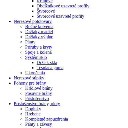
Kruhové
Obdĺžníkové uzavreté profily
Štvorcové
Štvorcové uzavreté profily
Nerezové polotovary
Bočné kotvenia
Držiaky madiel
Držiaky výplne
Pánty
Príruby a kryty
Spoje a kolená
Systém sklo
Držiak skla
Tesniaca guma
Ukončenia
Nerezové stĺpiky
Pohony pre brány
Krídlové brány
Posuvné brány
Príslušenstvo
Príslušenstvo brány, ploty
Doplnky
Hrebene
Kompletné zapuzdrenia
Pánty a závesy