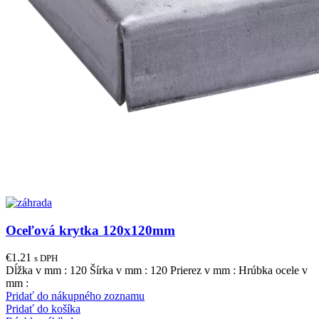
Oceľová krytka 120x120mm
€
1.21
s DPH
Dĺžka v mm : 120 Šírka v mm : 120 Prierez v mm : Hrúbka ocele v
mm :
Pridať do nákupného zoznamu
Pridať do košíka