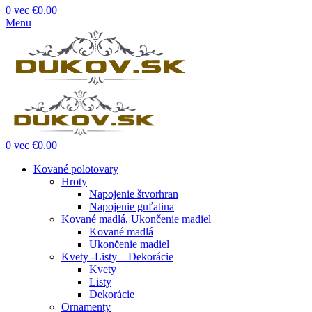
0
vec
€
0.00
Menu
0
vec
€
0.00
Kované polotovary
Hroty
Napojenie štvorhran
Napojenie guľatina
Kované madlá, Ukončenie madiel
Kované madlá
Ukončenie madiel
Kvety -Listy – Dekorácie
Kvety
Listy
Dekorácie
Ornamenty