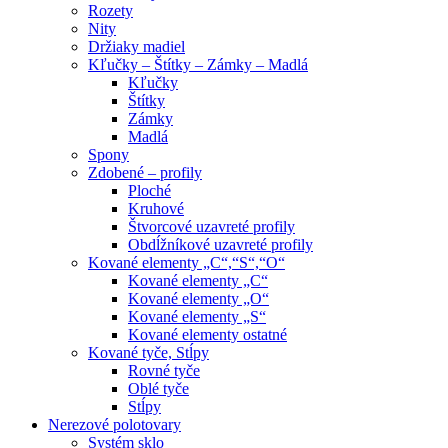
Rozety
Nity
Držiaky madiel
Kľučky – Štítky – Zámky – Madlá
Kľučky
Štítky
Zámky
Madlá
Spony
Zdobené – profily
Ploché
Kruhové
Štvorcové uzavreté profily
Obdĺžníkové uzavreté profily
Kované elementy „C“,“S“,“O“
Kované elementy „C“
Kované elementy „O“
Kované elementy „S“
Kované elementy ostatné
Kované tyče, Stĺpy
Rovné tyče
Oblé tyče
Stĺpy
Nerezové polotovary
Systém sklo