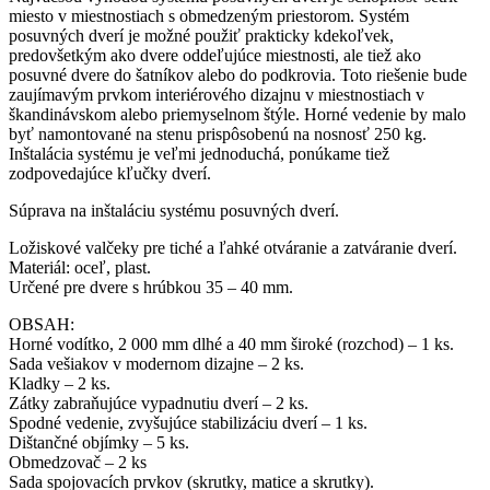
miesto v miestnostiach s obmedzeným priestorom. Systém
posuvných dverí je možné použiť prakticky kdekoľvek,
predovšetkým ako dvere oddeľujúce miestnosti, ale tiež ako
posuvné dvere do šatníkov alebo do podkrovia. Toto riešenie bude
zaujímavým prvkom interiérového dizajnu v miestnostiach v
škandinávskom alebo priemyselnom štýle. Horné vedenie by malo
byť namontované na stenu prispôsobenú na nosnosť 250 kg.
Inštalácia systému je veľmi jednoduchá, ponúkame tiež
zodpovedajúce kľučky dverí.
Súprava na inštaláciu systému posuvných dverí.
Ložiskové valčeky pre tiché a ľahké otváranie a zatváranie dverí.
Materiál: oceľ, plast.
Určené pre dvere s hrúbkou 35 – 40 mm.
OBSAH:
Horné vodítko, 2 000 mm dlhé a 40 mm široké (rozchod) – 1 ks.
Sada vešiakov v modernom dizajne – 2 ks.
Kladky – 2 ks.
Zátky zabraňujúce vypadnutiu dverí – 2 ks.
Spodné vedenie, zvyšujúce stabilizáciu dverí – 1 ks.
Dištančné objímky – 5 ks.
Obmedzovač – 2 ks
Sada spojovacích prvkov (skrutky, matice a skrutky).