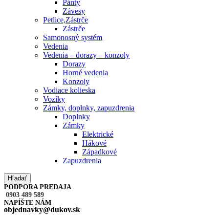
Pánty
Závesy
Petlice,Zástrče
Zástrče
Samonosný systém
Vedenia
Vedenia – dorazy – konzoly
Dorazy
Horné vedenia
Konzoly
Vodiace kolieska
Vozíky
Zámky, doplnky, zapuzdrenia
Doplnky
Zámky
Elektrické
Hákové
Západkové
Zapuzdrenia
Hľadať
PODPORA PREDAJA
0903 489 589
NAPÍŠTE NÁM
objednavky@dukov.sk