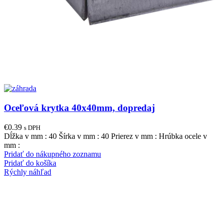
Oceľová krytka 40x40mm, dopredaj
€
0.39
s DPH
Dĺžka v mm : 40 Šírka v mm : 40 Prierez v mm : Hrúbka ocele v
mm :
Pridať do nákupného zoznamu
Pridať do košíka
Rýchly náhľad