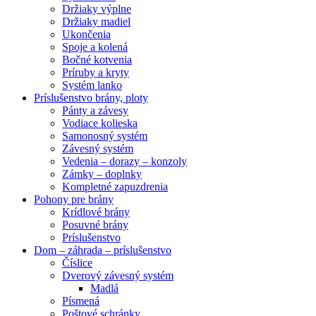
Držiaky výplne
Držiaky madiel
Ukončenia
Spoje a kolená
Bočné kotvenia
Príruby a kryty
Systém lanko
Príslušenstvo brány, ploty
Pánty a závesy
Vodiace kolieska
Samonosný systém
Závesný systém
Vedenia – dorazy – konzoly
Zámky – doplnky
Kompletné zapuzdrenia
Pohony pre brány
Krídlové brány
Posuvné brány
Príslušenstvo
Dom – záhrada – príslušenstvo
Číslice
Dverový závesný systém
Madlá
Písmená
Poštové schránky