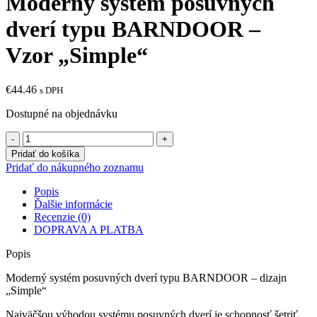
Moderný systém posuvných
dverí typu BARNDOOR –
Vzor „Simple“
€
44.46
s DPH
Dostupné na objednávku
množstvo
Moderný
Pridať do košíka
systém
Pridať do nákupného zoznamu
posuvných
dverí
Popis
typu
Ďalšie informácie
BARNDOOR
Recenzie (0)
-
DOPRAVA A PLATBA
Vzor
"Simple"
Popis
Moderný systém posuvných dverí typu BARNDOOR – dizajn
„Simple“
Najväčšou výhodou systému posuvných dverí je schopnosť šetriť