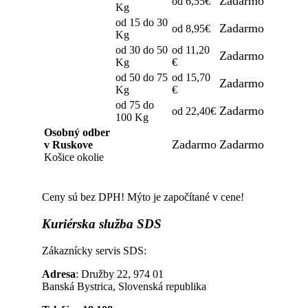
Zadarmo
od 6,55€
Kg
od 15 do 30
Zadarmo
od 8,95€
Kg
od 30 do 50
od 11,20
Zadarmo
Kg
€
od 50 do 75
od 15,70
Zadarmo
Kg
€
od 75 do
Zadarmo
od 22,40€
100 Kg
Osobný odber
Zadarmo
Zadarmo
v Ruskove
Košice okolie
Ceny sú bez DPH! Mýto je započítané v cene!
Kuriérska
služba SDS
Zákaznícky servis SDS:
Adresa
: Družby 22, 974 01
Banská Bystrica, Slovenská republika