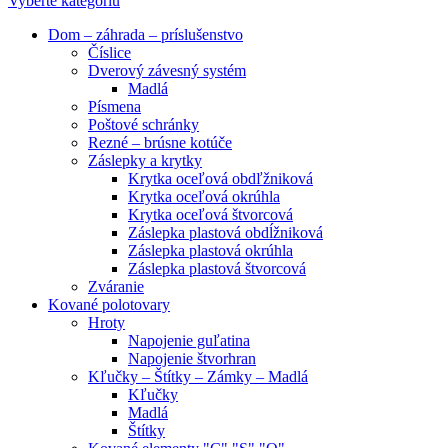
Vyberte kategóriu
Dom – záhrada – príslušenstvo
Číslice
Dverový závesný systém
Madlá
Písmena
Poštové schránky
Rezné – brúsne kotúče
Záslepky a krytky
Krytka oceľová obdľžniková
Krytka oceľová okrúhla
Krytka oceľová štvorcová
Záslepka plastová obdĺžniková
Záslepka plastová okrúhla
Záslepka plastová štvorcová
Zváranie
Kované polotovary
Hroty
Napojenie guľatina
Napojenie štvorhran
Kľučky – Štítky – Zámky – Madlá
Kľučky
Madlá
Štítky