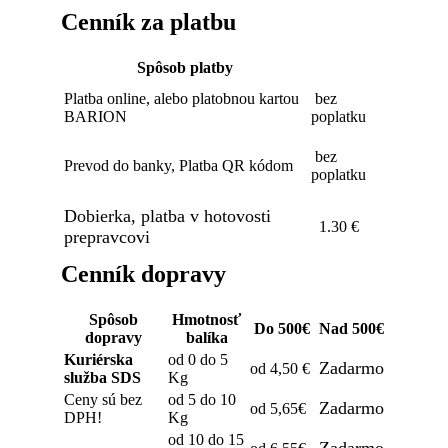
Cenník za platbu
Spôsob platby
Platba online, alebo platobnou kartou
bez
BARION
poplatku
bez
Prevod do banky, Platba QR kódom
poplatku
Dobierka, platba v hotovosti
1.30 €
prepravcovi
Cenník dopravy
Spôsob
Hmotnosť
Do 500€
Nad 500€
dopravy
balíka
Kuriérska
od 0 do 5
Zadarmo
od 4,50 €
služba SDS
Kg
Ceny sú bez
od 5 do 10
Zadarmo
od 5,65€
DPH!
Kg
od 10 do 15