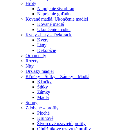
Hroty
Napojenie štvorhran
Napojenie guľatina
Kované madlá, Ukončenie madiel
Kované madlá
Ukončenie madiel
Kvety -Listy – Dekorácie
Kvety
Listy
Dekorácie
Ornamenty
Rozety
Nity
Držiaky madiel
Kľučky – Štítky – Zámky – Madlá
Kľučky
Štítky
Zámky
Madlá
Spony
Zdobené – profily
Ploché
Kruhové
Štvorcové uzavreté profily
Obdĺžníkové uzavreté profily