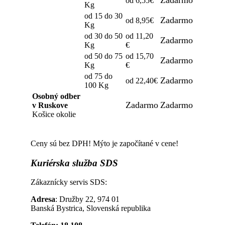
Zadarmo
od 6,55€
Kg
od 15 do 30
Zadarmo
od 8,95€
Kg
od 30 do 50
od 11,20
Zadarmo
Kg
€
od 50 do 75
od 15,70
Zadarmo
Kg
€
od 75 do
Zadarmo
od 22,40€
100 Kg
Osobný odber
Zadarmo
Zadarmo
v Ruskove
Košice okolie
Ceny sú bez DPH! Mýto je započítané v cene!
Kuriérska
služba SDS
Zákaznícky servis SDS:
Adresa
: Družby 22, 974 01
Banská Bystrica, Slovenská republika