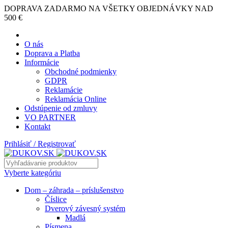
DOPRAVA ZADARMO NA VŠETKY OBJEDNÁVKY NAD
500 €
O nás
Doprava a Platba
Informácie
Obchodné podmienky
GDPR
Reklamácie
Reklamácia Online
Odstúpenie od zmluvy
VO PARTNER
Kontakt
Prihlásiť / Registrovať
Vyberte kategóriu
Dom – záhrada – príslušenstvo
Číslice
Dverový závesný systém
Madlá
Písmena