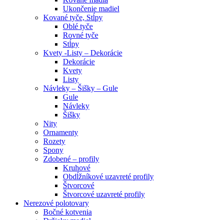
Ukončenie madiel
Kované tyče, Stĺpy
Oblé tyče
Rovné tyče
Stĺpy
Kvety -Listy – Dekorácie
Dekorácie
Kvety
Listy
Návleky – Šišky – Gule
Gule
Návleky
Šišky
Nity
Ornamenty
Rozety
Spony
Zdobené – profily
Kruhové
Obdĺžníkové uzavreté profily
Štvorcové
Štvorcové uzavreté profily
Nerezové polotovary
Bočné kotvenia