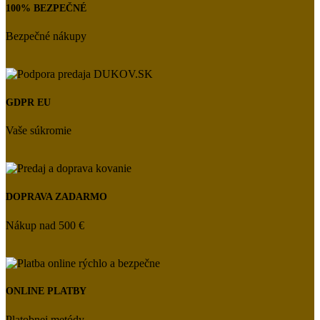
100% BEZPEČNÉ
Bezpečné nákupy
GDPR EU
Vaše súkromie
DOPRAVA ZADARMO
Nákup nad 500 €
ONLINE PLATBY
Platobnej metódy