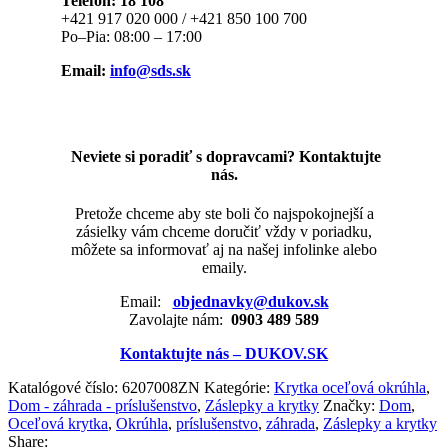
Telefón: 18 108
+421 917 020 000 / +421 850 100 700
Po–Pia: 08:00 – 17:00
Email:
info@sds.sk
Neviete si poradiť s dopravcami? Kontaktujte
nás.
Pretože chceme aby ste boli čo najspokojnejší a
zásielky vám chceme doručiť vždy v poriadku,
môžete sa informovať aj na našej infolinke alebo
emaily.
Email:
objednavky@dukov.sk
Zavolajte nám:
0903 489 589
Kontaktujte nás – DUKOV.SK
Katalógové číslo:
6207008ZN
Kategórie:
Krytka oceľová okrúhla
,
Dom - záhrada - príslušenstvo
,
Záslepky a krytky
Značky:
Dom
,
Oceľová krytka
,
Okrúhla
,
príslušenstvo
,
záhrada
,
Záslepky a krytky
Share: