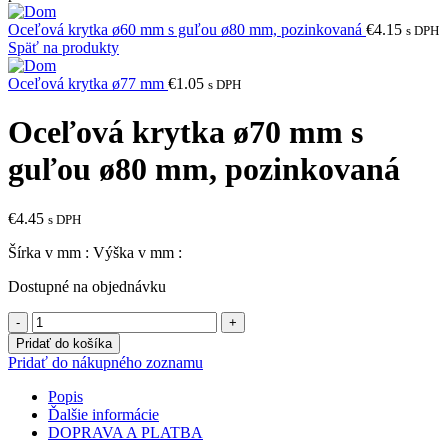
Oceľová krytka ø60 mm s guľou ø80 mm, pozinkovaná
€
4.15
s DPH
Späť na produkty
Oceľová krytka ø77 mm
€
1.05
s DPH
Oceľová krytka ø70 mm s
guľou ø80 mm, pozinkovaná
€
4.45
s DPH
Šírka v mm : Výška v mm :
Dostupné na objednávku
množstvo
Oceľová
Pridať do košíka
krytka
Pridať do nákupného zoznamu
ø70
mm
Popis
s
Ďalšie informácie
guľou
DOPRAVA A PLATBA
ø80