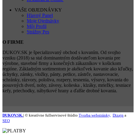
VAŠE OBJEDNÁVKY
Hlavný Panel
Moje Ojednávky
Môj Profil
Strážny Pes
O FIRME
DUKOV.SK je špecializovaný obchod s kovaním. Od svojho
vzniku (2018) sa stal dominantným dodávateľom kovania pre
výrobne, stavebné firmy a konečných zákazníkov v košickom
regióne. Základným sortimentom je akékoľvek kovanie ako kľučky,
úchytky, zámky, vložky, pánty, petlice, zástrče, nastavovacie,
schránky, rázvory, pololiva, rozpery, tesnenia, výsuvy, kovania do
posuvných dverí, nohy, závesy, kolieska , klzáky, mriežky, tesniace
kefy, priechodky, nábytkové hrany a ďalšie drobné kovania.
DUKOV.SK.
| © kreatívne fullservisové štúdio
Tvorba webstránky,
Dizajn
a
SEO