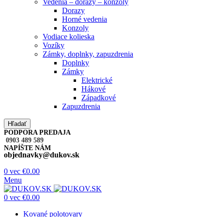
Vedenia – dorazy – konzoly
Dorazy
Horné vedenia
Konzoly
Vodiace kolieska
Vozíky
Zámky, doplnky, zapuzdrenia
Doplnky
Zámky
Elektrické
Hákové
Západkové
Zapuzdrenia
Hľadať
PODPORA PREDAJA
0903 489 589
NAPÍŠTE NÁM
objednavky@dukov.sk
0
vec
€
0.00
Menu
0
vec
€
0.00
Kované polotovary