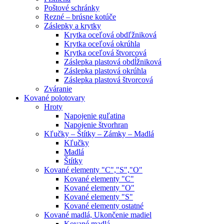
Poštové schránky
Rezné – brúsne kotúče
Záslepky a krytky
Krytka oceľová obdľžniková
Krytka oceľová okrúhla
Krytka oceľová štvorcová
Záslepka plastová obdĺžniková
Záslepka plastová okrúhla
Záslepka plastová štvorcová
Zváranie
Kované polotovary
Hroty
Napojenie guľatina
Napojenie štvorhran
Kľučky – Štítky – Zámky – Madlá
Kľučky
Madlá
Štítky
Kované elementy "C","S","O"
Kované elementy "C"
Kované elementy "O"
Kované elementy "S"
Kované elementy ostatné
Kované madlá, Ukončenie madiel
Kované madlá