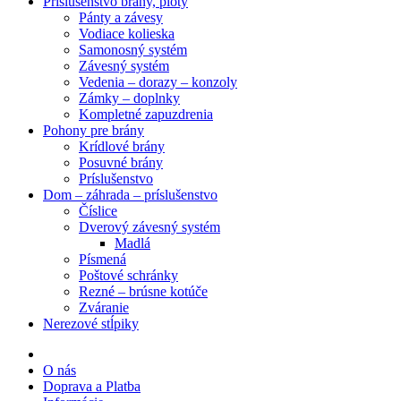
Príslušenstvo brány, ploty
Pánty a závesy
Vodiace kolieska
Samonosný systém
Závesný systém
Vedenia – dorazy – konzoly
Zámky – doplnky
Kompletné zapuzdrenia
Pohony pre brány
Krídlové brány
Posuvné brány
Príslušenstvo
Dom – záhrada – príslušenstvo
Číslice
Dverový závesný systém
Madlá
Písmená
Poštové schránky
Rezné – brúsne kotúče
Zváranie
Nerezové stĺpiky
O nás
Doprava a Platba