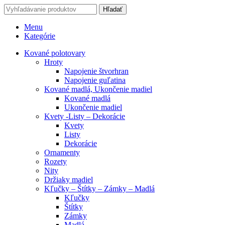
Hľadať
Menu
Kategórie
Kované polotovary
Hroty
Napojenie štvorhran
Napojenie guľatina
Kované madlá, Ukončenie madiel
Kované madlá
Ukončenie madiel
Kvety -Listy – Dekorácie
Kvety
Listy
Dekorácie
Ornamenty
Rozety
Nity
Držiaky madiel
Kľučky – Štítky – Zámky – Madlá
Kľučky
Štítky
Zámky
Madlá