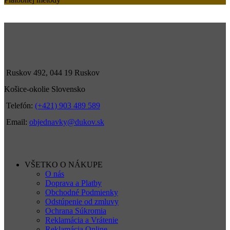
Ruskov 492, 044 19 Ruskov
Košice-okolie Slovensko
Telefón:
(+421) 903 489 589
Email:
objednavky@dukov.sk
VŠETKO O NÁKUPE
O nás
Doprava a Platby
Obchodné Podmienky
Odstúpenie od zmluvy
Ochrana Súkromia
Reklamácia a Vrátenie
Reklamácia Online