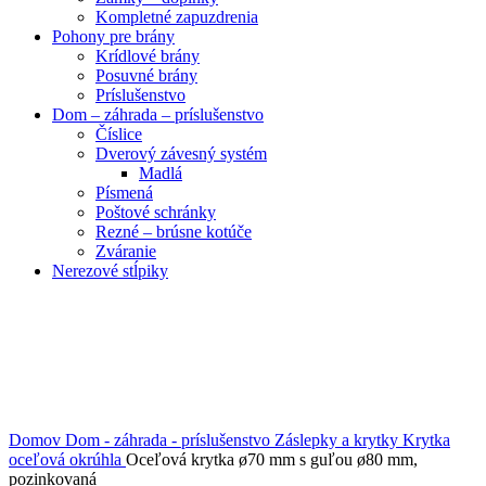
Kompletné zapuzdrenia
Pohony pre brány
Krídlové brány
Posuvné brány
Príslušenstvo
Dom – záhrada – príslušenstvo
Číslice
Dverový závesný systém
Madlá
Písmená
Poštové schránky
Rezné – brúsne kotúče
Zváranie
Nerezové stĺpiky
Obrázky zväčšíte kliknutím .
Domov
Dom - záhrada - príslušenstvo
Záslepky a krytky
Krytka
oceľová okrúhla
Oceľová krytka ø70 mm s guľou ø80 mm,
pozinkovaná