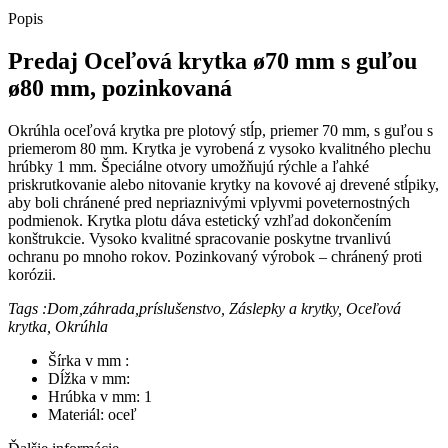
mm,
Popis
pozinkovaná
Predaj Oceľová krytka ø70 mm s guľou
ø80 mm, pozinkovaná
Okrúhla oceľová krytka pre plotový stĺp, priemer 70 mm, s guľou s
priemerom 80 mm. Krytka je vyrobená z vysoko kvalitného plechu
hrúbky 1 mm. Špeciálne otvory umožňujú rýchle a ľahké
priskrutkovanie alebo nitovanie krytky na kovové aj drevené stĺpiky,
aby boli chránené pred nepriaznivými vplyvmi poveternostných
podmienok. Krytka plotu dáva estetický vzhľad dokončením
konštrukcie. Vysoko kvalitné spracovanie poskytne trvanlivú
ochranu po mnoho rokov. Pozinkovaný výrobok – chránený proti
korózii.
Tags :Dom,záhrada,príslušenstvo, Záslepky a krytky, Oceľová
krytka, Okrúhla
Šírka v mm :
Dĺžka v mm:
Hrúbka v mm: 1
Materiál: oceľ