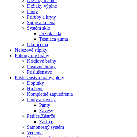
Držiaky madiel
Držiaky výplne
Pánty
Príruby a kryty
Spoje a kolená
Systém sklo
Držiak skla
Tesniaca guma
Ukončenia
Nerezové stĺpiky
Pohony pre brány
Krídlové brány
Posuvné brány
Príslušenstvo
Príslušenstvo brány, ploty
Doplnky
Hrebene
Kompletné zapuzdrenia
Pánty a závesy
Pánty
Závesy
Petlice,Zástrče
Zástrče
Samonosný systém
Vedenia