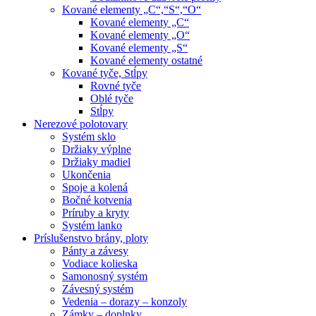
Kované elementy „C“,“S“,“O“
Kované elementy „C“
Kované elementy „O“
Kované elementy „S“
Kované elementy ostatné
Kované tyče, Stĺpy
Rovné tyče
Oblé tyče
Stĺpy
Nerezové polotovary
Systém sklo
Držiaky výplne
Držiaky madiel
Ukončenia
Spoje a kolená
Bočné kotvenia
Príruby a kryty
Systém lanko
Príslušenstvo brány, ploty
Pánty a závesy
Vodiace kolieska
Samonosný systém
Závesný systém
Vedenia – dorazy – konzoly
Zámky – doplnky