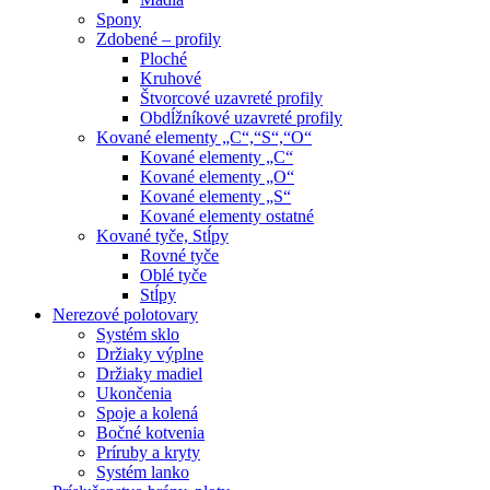
Spony
Zdobené – profily
Ploché
Kruhové
Štvorcové uzavreté profily
Obdĺžníkové uzavreté profily
Kované elementy „C“,“S“,“O“
Kované elementy „C“
Kované elementy „O“
Kované elementy „S“
Kované elementy ostatné
Kované tyče, Stĺpy
Rovné tyče
Oblé tyče
Stĺpy
Nerezové polotovary
Systém sklo
Držiaky výplne
Držiaky madiel
Ukončenia
Spoje a kolená
Bočné kotvenia
Príruby a kryty
Systém lanko