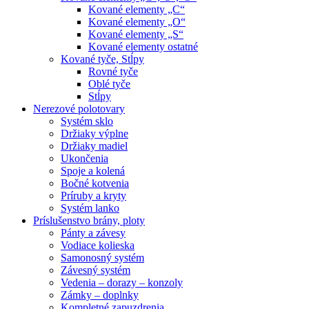
Kované elementy „C“
Kované elementy „O“
Kované elementy „S“
Kované elementy ostatné
Kované tyče, Stĺpy
Rovné tyče
Oblé tyče
Stĺpy
Nerezové polotovary
Systém sklo
Držiaky výplne
Držiaky madiel
Ukončenia
Spoje a kolená
Bočné kotvenia
Príruby a kryty
Systém lanko
Príslušenstvo brány, ploty
Pánty a závesy
Vodiace kolieska
Samonosný systém
Závesný systém
Vedenia – dorazy – konzoly
Zámky – doplnky
Kompletné zapuzdrenia