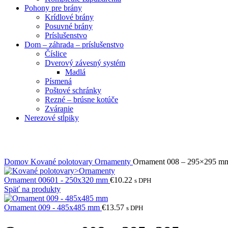
Pohony pre brány
Krídlové brány
Posuvné brány
Príslušenstvo
Dom – záhrada – príslušenstvo
Číslice
Dverový závesný systém
Madlá
Písmená
Poštové schránky
Rezné – brúsne kotúče
Zváranie
Nerezové stĺpiky
Obrázky zväčšíte kliknutím .
Domov
Kované polotovary
Ornamenty
Ornament 008 – 295×295 m
Ornament 00601 - 250x320 mm
€
10.22
s DPH
Späť na produkty
Ornament 009 - 485x485 mm
€
13.57
s DPH