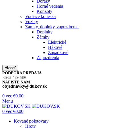
Dorazy
Horné vedenia
Konzoly
Vodiace kolieska
Vozíky
Zámky, doplnky, zapuzdrenia
Doplnky
Zámky
Elektrické
Hákové
Západkové
Zapuzdrenia
Hľadať
PODPORA PREDAJA
0903 489 589
NAPÍŠTE NÁM
objednavky@dukov.sk
0
vec
€
0.00
Menu
0
vec
€
0.00
Kované polotovary
Hroty