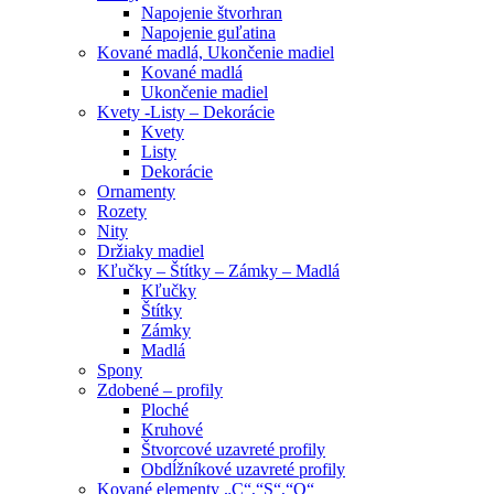
Napojenie štvorhran
Napojenie guľatina
Kované madlá, Ukončenie madiel
Kované madlá
Ukončenie madiel
Kvety -Listy – Dekorácie
Kvety
Listy
Dekorácie
Ornamenty
Rozety
Nity
Držiaky madiel
Kľučky – Štítky – Zámky – Madlá
Kľučky
Štítky
Zámky
Madlá
Spony
Zdobené – profily
Ploché
Kruhové
Štvorcové uzavreté profily
Obdĺžníkové uzavreté profily
Kované elementy „C“,“S“,“O“