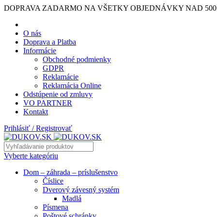
DOPRAVA ZADARMO NA VŠETKY OBJEDNÁVKY NAD 500
O nás
Doprava a Platba
Informácie
Obchodné podmienky
GDPR
Reklamácie
Reklamácia Online
Odstúpenie od zmluvy
VO PARTNER
Kontakt
Prihlásiť / Registrovať
Vyberte kategóriu
Dom – záhrada – príslušenstvo
Číslice
Dverový závesný systém
Madlá
Písmena
Poštové schránky