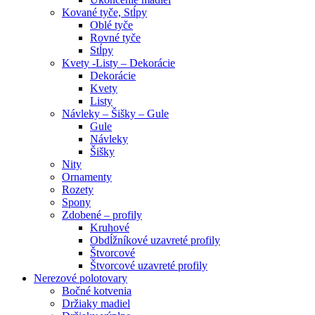
Kované tyče, Stĺpy
Oblé tyče
Rovné tyče
Stĺpy
Kvety -Listy – Dekorácie
Dekorácie
Kvety
Listy
Návleky – Šišky – Gule
Gule
Návleky
Šišky
Nity
Ornamenty
Rozety
Spony
Zdobené – profily
Kruhové
Obdĺžníkové uzavreté profily
Štvorcové
Štvorcové uzavreté profily
Nerezové polotovary
Bočné kotvenia
Držiaky madiel