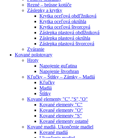
Rezné – brúsne kotúče
Záslepky a krytky
Krytka oceľová obdľžniková
Krytka oceľová okrúhla
Krytka oceľová štvorcová
Záslepka plastová obdĺžniková
Záslepka plastová okrúhla
Záslepka plastová štvorcová
Zváranie
Kované polotovary
Hroty
Napojenie guľatina
Napojenie štvorhran
Kľučky – Štítky – Zámky – Madlá
Kľučky
Madlá
Štítky
Kované elementy "C","S","O"
Kované elementy "C"
Kované elementy "O"
Kované elementy "S"
Kované elementy ostatné
Kované madlá, Ukončenie madiel
Kované madlá
Ukončenie madiel