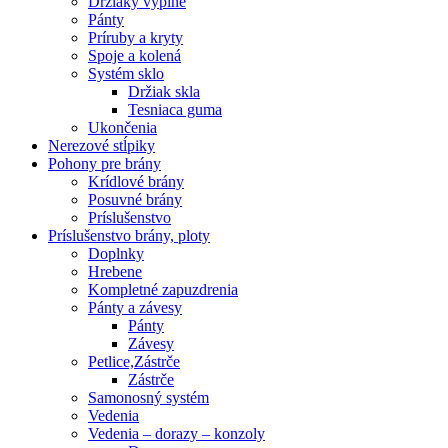
Držiaky výplne
Pánty
Príruby a kryty
Spoje a kolená
Systém sklo
Držiak skla
Tesniaca guma
Ukončenia
Nerezové stĺpiky
Pohony pre brány
Krídlové brány
Posuvné brány
Príslušenstvo
Príslušenstvo brány, ploty
Doplnky
Hrebene
Kompletné zapuzdrenia
Pánty a závesy
Pánty
Závesy
Petlice,Zástrče
Zástrče
Samonosný systém
Vedenia
Vedenia – dorazy – konzoly