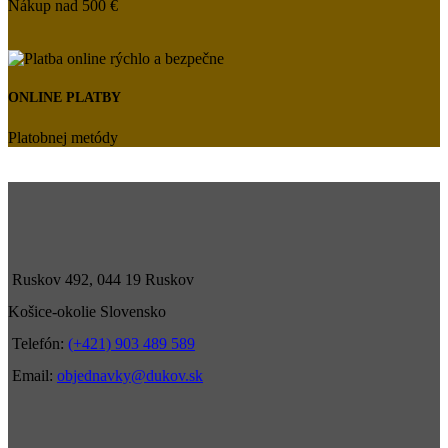
Nákup nad 500 €
ONLINE PLATBY
Platobnej metódy
Ruskov 492, 044 19 Ruskov
Košice-okolie Slovensko
Telefón:
(+421) 903 489 589
Email:
objednavky@dukov.sk