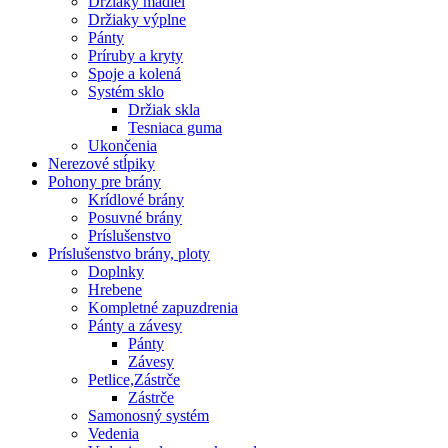
Držiaky madiel
Držiaky výplne
Pánty
Príruby a kryty
Spoje a kolená
Systém sklo
Držiak skla
Tesniaca guma
Ukončenia
Nerezové stĺpiky
Pohony pre brány
Krídlové brány
Posuvné brány
Príslušenstvo
Príslušenstvo brány, ploty
Doplnky
Hrebene
Kompletné zapuzdrenia
Pánty a závesy
Pánty
Závesy
Petlice,Zástrče
Zástrče
Samonosný systém
Vedenia