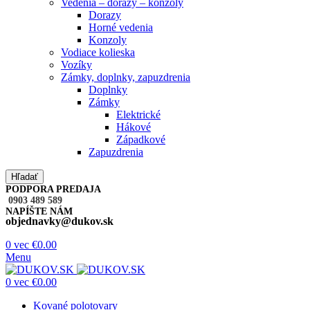
Vedenia – dorazy – konzoly
Dorazy
Horné vedenia
Konzoly
Vodiace kolieska
Vozíky
Zámky, doplnky, zapuzdrenia
Doplnky
Zámky
Elektrické
Hákové
Západkové
Zapuzdrenia
Hľadať
PODPORA PREDAJA
0903 489 589
NAPÍŠTE NÁM
objednavky@dukov.sk
0
vec
€
0.00
Menu
0
vec
€
0.00
Kované polotovary