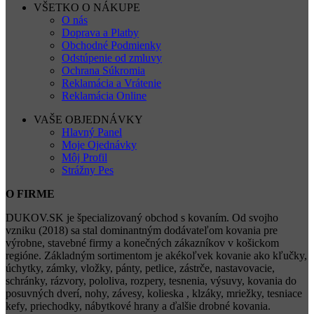
VŠETKO O NÁKUPE
O nás
Doprava a Platby
Obchodné Podmienky
Odstúpenie od zmluvy
Ochrana Súkromia
Reklamácia a Vrátenie
Reklamácia Online
VAŠE OBJEDNÁVKY
Hlavný Panel
Moje Ojednávky
Môj Profil
Strážny Pes
O FIRME
DUKOV.SK je špecializovaný obchod s kovaním. Od svojho
vzniku (2018) sa stal dominantným dodávateľom kovania pre
výrobne, stavebné firmy a konečných zákazníkov v košickom
regióne. Základným sortimentom je akékoľvek kovanie ako kľučky,
úchytky, zámky, vložky, pánty, petlice, zástrče, nastavovacie,
schránky, rázvory, pololiva, rozpery, tesnenia, výsuvy, kovania do
posuvných dverí, nohy, závesy, kolieska , klzáky, mriežky, tesniace
kefy, priechodky, nábytkové hrany a ďalšie drobné kovania.