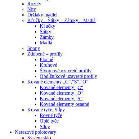
Rozety
Nity
Držiaky madiel
Kľučky – Štítky – Zámky – Madlá
Kľučky
Štítky
Zámky
Madlá
Spony
Zdobené – profily
Ploché
Kruhové
Štvorcové uzavreté profily
Obdĺžníkové uzavreté profily
Kované elementy „C“,“S“,“O“
Kované elementy „C“
Kované elementy „O“
Kované elementy „S“
Kované elementy ostatné
Kované tyče, Stĺpy
Rovné tyče
Oblé tyče
Stĺpy
Nerezové polotovary
Systém sklo