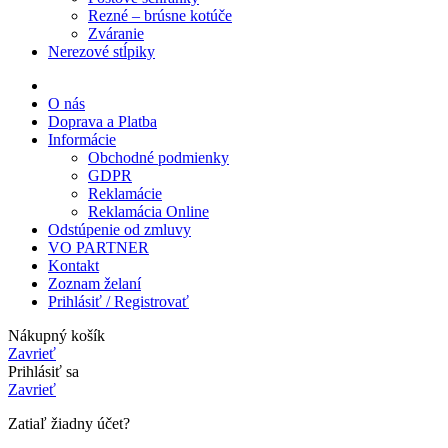
Rezné – brúsne kotúče
Zváranie
Nerezové stĺpiky
O nás
Doprava a Platba
Informácie
Obchodné podmienky
GDPR
Reklamácie
Reklamácia Online
Odstúpenie od zmluvy
VO PARTNER
Kontakt
Zoznam želaní
Prihlásiť / Registrovať
Nákupný košík
Zavrieť
Prihlásiť sa
Zavrieť
Zatiaľ žiadny účet?