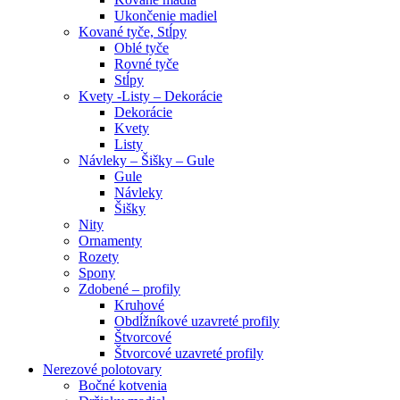
Ukončenie madiel
Kované tyče, Stĺpy
Oblé tyče
Rovné tyče
Stĺpy
Kvety -Listy – Dekorácie
Dekorácie
Kvety
Listy
Návleky – Šišky – Gule
Gule
Návleky
Šišky
Nity
Ornamenty
Rozety
Spony
Zdobené – profily
Kruhové
Obdĺžníkové uzavreté profily
Štvorcové
Štvorcové uzavreté profily
Nerezové polotovary
Bočné kotvenia