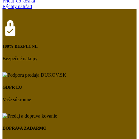
Pridať do košíka
Rýchly náhľad
100% BEZPEČNÉ
Bezpečné nákupy
GDPR EU
Vaše súkromie
DOPRAVA ZADARMO