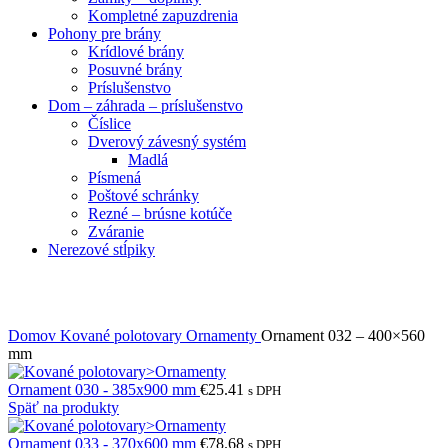
Kompletné zapuzdrenia
Pohony pre brány
Krídlové brány
Posuvné brány
Príslušenstvo
Dom – záhrada – príslušenstvo
Číslice
Dverový závesný systém
Madlá
Písmená
Poštové schránky
Rezné – brúsne kotúče
Zváranie
Nerezové stĺpiky
Obrázky zväčšíte kliknutím .
Domov
Kované polotovary
Ornamenty
Ornament 032 – 400×560
mm
Ornament 030 - 385x900 mm
€
25.41
s DPH
Späť na produkty
Ornament 033 - 370x600 mm
€
78.68
s DPH