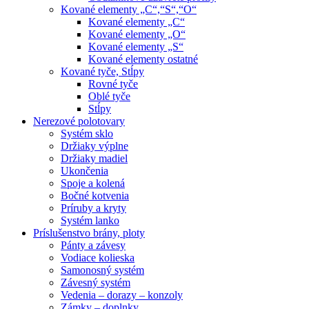
Kované elementy „C“,“S“,“O“
Kované elementy „C“
Kované elementy „O“
Kované elementy „S“
Kované elementy ostatné
Kované tyče, Stĺpy
Rovné tyče
Oblé tyče
Stĺpy
Nerezové polotovary
Systém sklo
Držiaky výplne
Držiaky madiel
Ukončenia
Spoje a kolená
Bočné kotvenia
Príruby a kryty
Systém lanko
Príslušenstvo brány, ploty
Pánty a závesy
Vodiace kolieska
Samonosný systém
Závesný systém
Vedenia – dorazy – konzoly
Zámky – doplnky