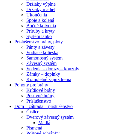
Držiaky výplne
Držiaky madiel
Ukončenia
Spoje a kolená
Bočné kotvenia
Príruby a kryty
Systém lanko
Príslušenstvo brány, ploty
Pánty a závesy
Vodiace kolieska
Samonosný systém
Závesný systém
Vedenia – dorazy – konzoly
Zámky – doplnky
Kompletné zapuzdrenia
Pohony pre brány
Krídlové brány
Posuvné brány
Príslušenstvo
Dom – záhrada – príslušenstvo
Číslice
Dverový závesný systém
Madlá
Písmená
Poštové schránky