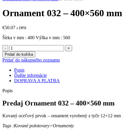
Ornament 032 – 400×560 mm
€
50.07
s DPH
Šírka v mm : 400 Výška v mm : 560
množstvo
Ornament
Pridať do košíka
032
Pridať do nákupného zoznamu
-
400x560
Popis
mm
Ďalšie informácie
DOPRAVA A PLATBA
Popis
Predaj Ornament 032 – 400×560 mm
Kovaný oceľový prvok – ornament vyrobený z tyče 12×12 mm
Tags :Kované polotovary>Ornamenty