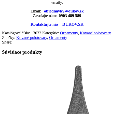
emaily.
Email:
objednavky@dukov.sk
Zavolajte nám:
0903 489 589
Kontaktujte nás – DUKOV.SK
Katalógové číslo:
13032
Kategórie:
Ornamenty
,
Kované polotovary
Značky:
Kované polotovary
,
Ornamenty
Share:
Súvisiace produkty