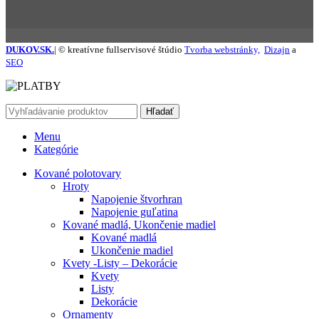
DUKOV.SK.
| © kreatívne fullservisové štúdio
Tvorba webstránky,
Dizajn
a
SEO
Hľadať
Menu
Kategórie
Kované polotovary
Hroty
Napojenie štvorhran
Napojenie guľatina
Kované madlá, Ukončenie madiel
Kované madlá
Ukončenie madiel
Kvety -Listy – Dekorácie
Kvety
Listy
Dekorácie
Ornamenty