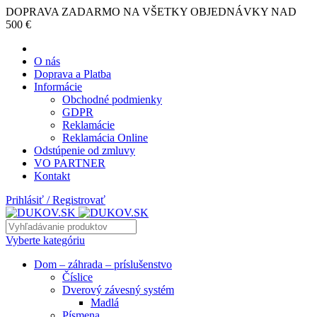
DOPRAVA ZADARMO NA VŠETKY OBJEDNÁVKY NAD
500 €
O nás
Doprava a Platba
Informácie
Obchodné podmienky
GDPR
Reklamácie
Reklamácia Online
Odstúpenie od zmluvy
VO PARTNER
Kontakt
Prihlásiť / Registrovať
Vyberte kategóriu
Dom – záhrada – príslušenstvo
Číslice
Dverový závesný systém
Madlá
Písmena