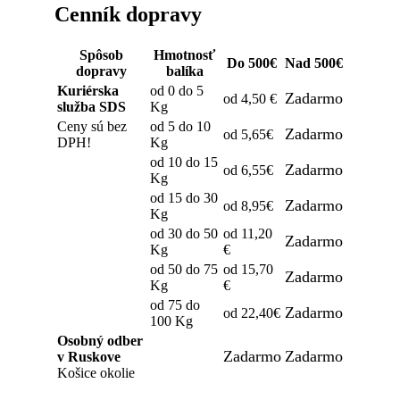
Cenník dopravy
Spôsob
Hmotnosť
Do 500€
Nad 500€
dopravy
balíka
Kuriérska
od 0 do 5
Zadarmo
od 4,50 €
služba SDS
Kg
Ceny sú bez
od 5 do 10
Zadarmo
od 5,65€
DPH!
Kg
od 10 do 15
Zadarmo
od 6,55€
Kg
od 15 do 30
Zadarmo
od 8,95€
Kg
od 30 do 50
od 11,20
Zadarmo
Kg
€
od 50 do 75
od 15,70
Zadarmo
Kg
€
od 75 do
Zadarmo
od 22,40€
100 Kg
Osobný odber
Zadarmo
Zadarmo
v Ruskove
Košice okolie