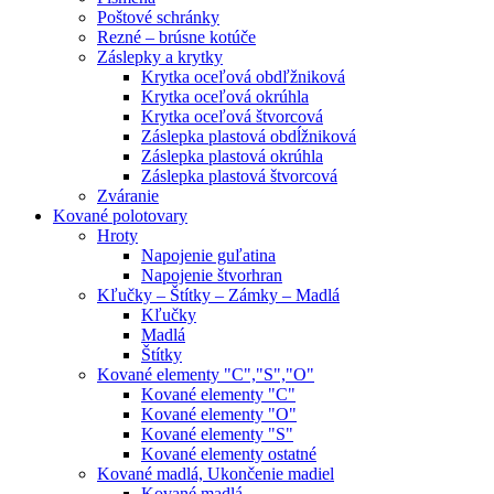
Poštové schránky
Rezné – brúsne kotúče
Záslepky a krytky
Krytka oceľová obdľžniková
Krytka oceľová okrúhla
Krytka oceľová štvorcová
Záslepka plastová obdĺžniková
Záslepka plastová okrúhla
Záslepka plastová štvorcová
Zváranie
Kované polotovary
Hroty
Napojenie guľatina
Napojenie štvorhran
Kľučky – Štítky – Zámky – Madlá
Kľučky
Madlá
Štítky
Kované elementy "C","S","O"
Kované elementy "C"
Kované elementy "O"
Kované elementy "S"
Kované elementy ostatné
Kované madlá, Ukončenie madiel
Kované madlá