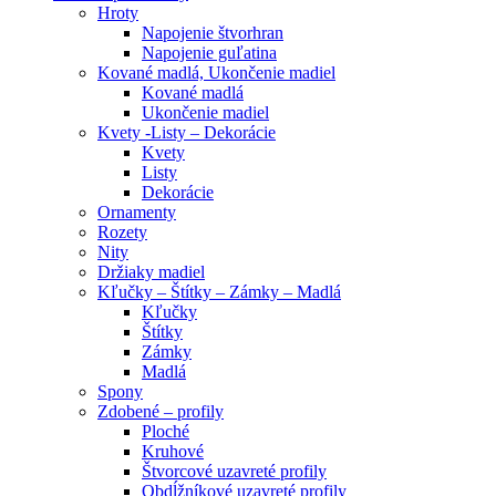
Hroty
Napojenie štvorhran
Napojenie guľatina
Kované madlá, Ukončenie madiel
Kované madlá
Ukončenie madiel
Kvety -Listy – Dekorácie
Kvety
Listy
Dekorácie
Ornamenty
Rozety
Nity
Držiaky madiel
Kľučky – Štítky – Zámky – Madlá
Kľučky
Štítky
Zámky
Madlá
Spony
Zdobené – profily
Ploché
Kruhové
Štvorcové uzavreté profily
Obdĺžníkové uzavreté profily