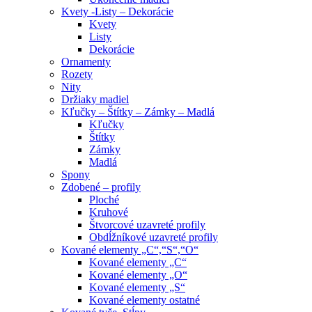
Kvety -Listy – Dekorácie
Kvety
Listy
Dekorácie
Ornamenty
Rozety
Nity
Držiaky madiel
Kľučky – Štítky – Zámky – Madlá
Kľučky
Štítky
Zámky
Madlá
Spony
Zdobené – profily
Ploché
Kruhové
Štvorcové uzavreté profily
Obdĺžníkové uzavreté profily
Kované elementy „C“,“S“,“O“
Kované elementy „C“
Kované elementy „O“
Kované elementy „S“
Kované elementy ostatné