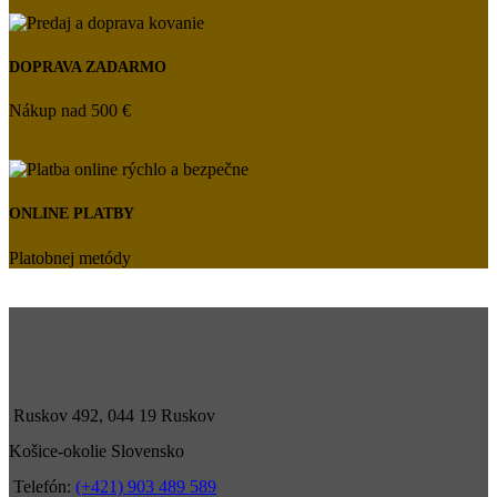
DOPRAVA ZADARMO
Nákup nad 500 €
ONLINE PLATBY
Platobnej metódy
Ruskov 492, 044 19 Ruskov
Košice-okolie Slovensko
Telefón:
(+421) 903 489 589