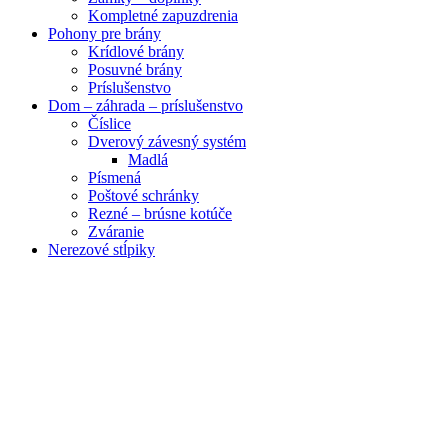
Kompletné zapuzdrenia
Pohony pre brány
Krídlové brány
Posuvné brány
Príslušenstvo
Dom – záhrada – príslušenstvo
Číslice
Dverový závesný systém
Madlá
Písmená
Poštové schránky
Rezné – brúsne kotúče
Zváranie
Nerezové stĺpiky
Obrázky zväčšíte kliknutím .