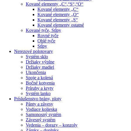
Kované elementy „C“,“S“,“O“
Kované elementy „C“
Kované elementy „O“
Kované elementy „S“
Kované elementy ostatné
Kované tyče, Stĺpy
Rovné tyče
Oblé tyče
Stĺpy
Nerezové polotovary
Systém sklo
Držiaky výplne
Držiaky madiel
Ukončenia
Spoje a kolená
Bočné kotvenia
Príruby a kryty
Systém lanko
Príslušenstvo brány, ploty
Pánty a závesy
Vodiace kolieska
Samonosný systém
Závesný systém
Vedenia – dorazy – konzoly
Zámky – doplnky