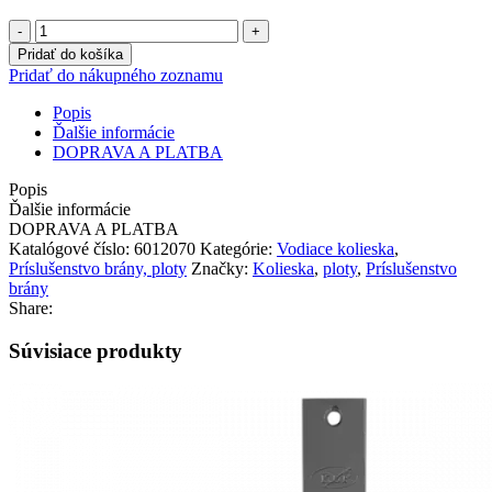
množstvo
Pojazdové
Pridať do košíka
koliesko
Pridať do nákupného zoznamu
typu
"V"
Popis
70
Ďalšie informácie
mm
DOPRAVA A PLATBA
Popis
Ďalšie informácie
DOPRAVA A PLATBA
Katalógové číslo:
6012070
Kategórie:
Vodiace kolieska
,
Príslušenstvo brány, ploty
Značky:
Kolieska
,
ploty
,
Príslušenstvo
brány
Share:
Súvisiace produkty