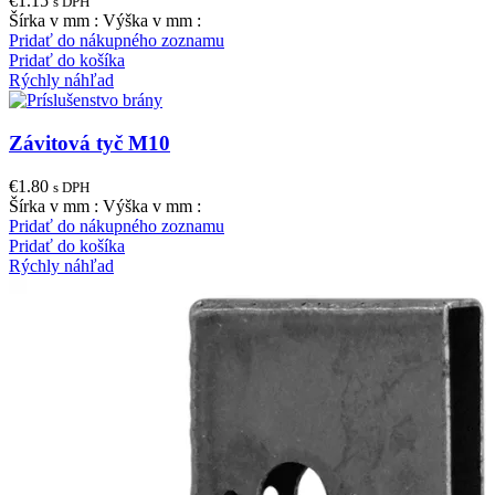
€
1.15
s DPH
Šírka v mm : Výška v mm :
Pridať do nákupného zoznamu
Pridať do košíka
Rýchly náhľad
Závitová tyč M10
€
1.80
s DPH
Šírka v mm : Výška v mm :
Pridať do nákupného zoznamu
Pridať do košíka
Rýchly náhľad