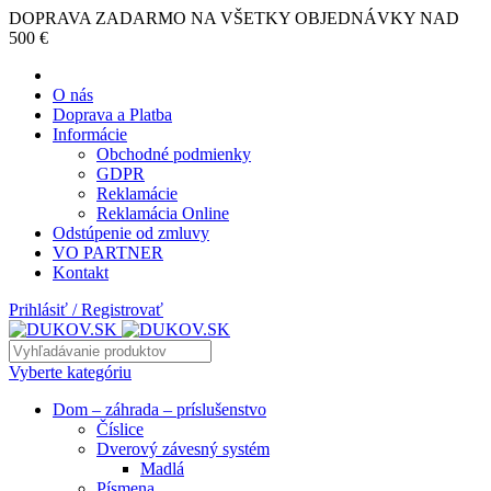
DOPRAVA ZADARMO NA VŠETKY OBJEDNÁVKY NAD
500 €
O nás
Doprava a Platba
Informácie
Obchodné podmienky
GDPR
Reklamácie
Reklamácia Online
Odstúpenie od zmluvy
VO PARTNER
Kontakt
Prihlásiť / Registrovať
Vyberte kategóriu
Dom – záhrada – príslušenstvo
Číslice
Dverový závesný systém
Madlá
Písmena