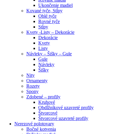
Ukončenie madiel
Kované tyče, Stĺpy
Oblé tyče
Rovné tyče
Stĺpy
Kvety -Listy – Dekorácie
Dekorácie
Kvety
Listy
Návleky – Šišky – Gule
Gule
Návleky
Šišky
Nity
Ornamenty
Rozety
Spony
Zdobené – profily
Kruhové
Obdĺžníkové uzavreté profily
Štvorcové
Štvorcové uzavreté profily
Nerezové polotovary
Bočné kotvenia