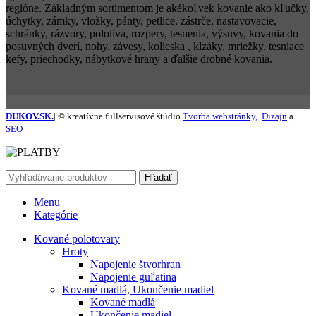
regióne. Základným sortimentom je akékoľvek kovanie ako kľučky,
úchytky, zámky, vložky, pánty, petlice, zástrče, nastavovacie,
schránky, rázvory, pololiva, rozpery, tesnenia, výsuvy, kovania do
posuvných dverí, nohy, závesy, kolieska , klzáky, mriežky, tesniace
kefy, priechodky, nábytkové hrany a ďalšie drobné kovania.
DUKOV.SK.
| © kreatívne fullservisové štúdio
Tvorba webstránky,
Dizajn
a
SEO
Hľadať
Menu
Kategórie
Kované polotovary
Hroty
Napojenie štvorhran
Napojenie guľatina
Kované madlá, Ukončenie madiel
Kované madlá
Ukončenie madiel