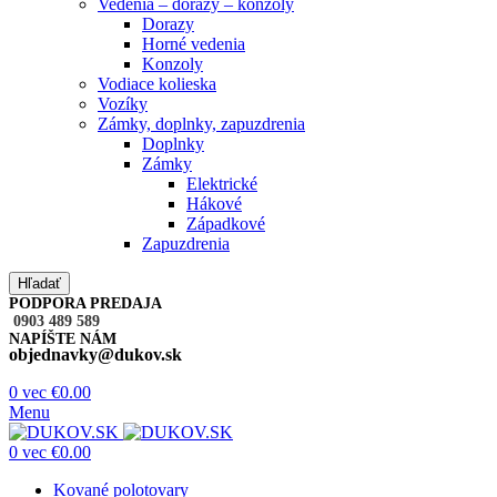
Vedenia – dorazy – konzoly
Dorazy
Horné vedenia
Konzoly
Vodiace kolieska
Vozíky
Zámky, doplnky, zapuzdrenia
Doplnky
Zámky
Elektrické
Hákové
Západkové
Zapuzdrenia
Hľadať
PODPORA PREDAJA
0903 489 589
NAPÍŠTE NÁM
objednavky@dukov.sk
0
vec
€
0.00
Menu
0
vec
€
0.00
Kované polotovary