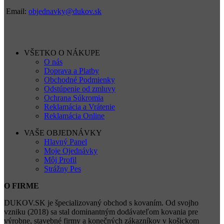
Email:
objednavky@dukov.sk
VŠETKO O NÁKUPE
O nás
Doprava a Platby
Obchodné Podmienky
Odstúpenie od zmluvy
Ochrana Súkromia
Reklamácia a Vrátenie
Reklamácia Online
VAŠE OBJEDNÁVKY
Hlavný Panel
Moje Ojednávky
Môj Profil
Strážny Pes
O FIRME
DUKOV.SK je špecializovaný obchod s kovaním. Od svojho
vzniku (2018) sa stal dominantným dodávateľom kovania pre
výrobne, stavebné firmy a konečných zákazníkov v košickom