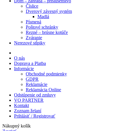
Dom – záhrada – príslušenstvo
Číslice
Dverový závesný systém
Madlá
Písmená
Poštové schránky
Rezné – brúsne kotúče
Zváranie
Nerezové stĺpiky
O nás
Doprava a Platba
Informácie
Obchodné podmienky
GDPR
Reklamácie
Reklamácia Online
Odstúpenie od zmluvy
VO PARTNER
Kontakt
Zoznam želaní
Prihlásiť / Registrovať
Nákupný košík