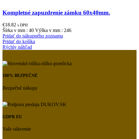
Kompletné zapuzdrenie zámku 60x40mm.
€
18.82
s DPH
Šírka v mm : 40 Výška v mm : 246
Pridať do nákupného zoznamu
Pridať do košíka
Rýchly náhľad
100% BEZPEČNÉ
Bezpečné nákupy
GDPR EU
Vaše súkromie