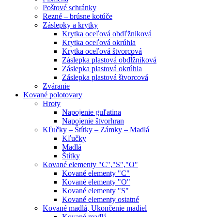
Poštové schránky
Rezné – brúsne kotúče
Záslepky a krytky
Krytka oceľová obdľžniková
Krytka oceľová okrúhla
Krytka oceľová štvorcová
Záslepka plastová obdĺžniková
Záslepka plastová okrúhla
Záslepka plastová štvorcová
Zváranie
Kované polotovary
Hroty
Napojenie guľatina
Napojenie štvorhran
Kľučky – Štítky – Zámky – Madlá
Kľučky
Madlá
Štítky
Kované elementy "C","S","O"
Kované elementy "C"
Kované elementy "O"
Kované elementy "S"
Kované elementy ostatné
Kované madlá, Ukončenie madiel
Kované madlá