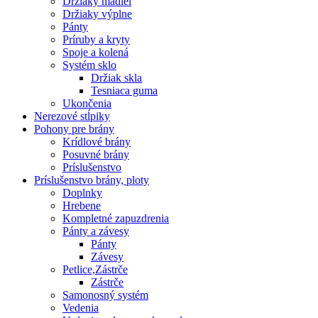
Držiaky madiel
Držiaky výplne
Pánty
Príruby a kryty
Spoje a kolená
Systém sklo
Držiak skla
Tesniaca guma
Ukončenia
Nerezové stĺpiky
Pohony pre brány
Krídlové brány
Posuvné brány
Príslušenstvo
Príslušenstvo brány, ploty
Doplnky
Hrebene
Kompletné zapuzdrenia
Pánty a závesy
Pánty
Závesy
Petlice,Zástrče
Zástrče
Samonosný systém
Vedenia