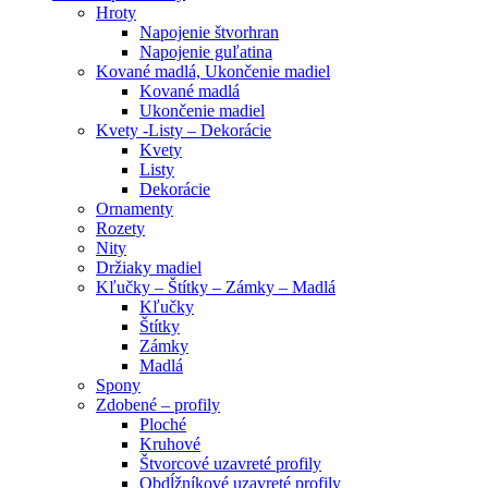
Hroty
Napojenie štvorhran
Napojenie guľatina
Kované madlá, Ukončenie madiel
Kované madlá
Ukončenie madiel
Kvety -Listy – Dekorácie
Kvety
Listy
Dekorácie
Ornamenty
Rozety
Nity
Držiaky madiel
Kľučky – Štítky – Zámky – Madlá
Kľučky
Štítky
Zámky
Madlá
Spony
Zdobené – profily
Ploché
Kruhové
Štvorcové uzavreté profily
Obdĺžníkové uzavreté profily