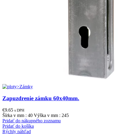
Zapuzdrenie zámku 60x40mm.
€
9.65
s DPH
Šírka v mm : 40 Výška v mm : 245
Pridať do nákupného zoznamu
Pridať do košíka
Rýchly náhľad