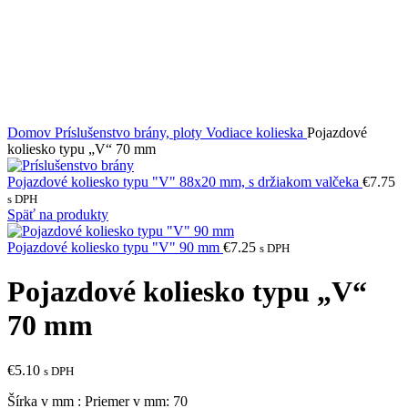
Domov
Príslušenstvo brány, ploty
Vodiace kolieska
Pojazdové
koliesko typu „V“ 70 mm
Pojazdové koliesko typu "V" 88x20 mm, s držiakom valčeka
€
7.75
s DPH
Späť na produkty
Pojazdové koliesko typu "V" 90 mm
€
7.25
s DPH
Pojazdové koliesko typu „V“
70 mm
€
5.10
s DPH
Šírka v mm : Priemer v mm: 70