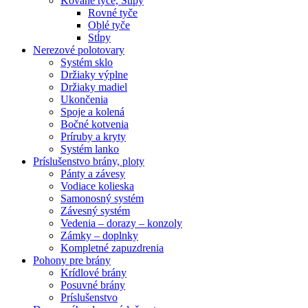
Kované tyče, Stĺpy
Rovné tyče
Oblé tyče
Stĺpy
Nerezové polotovary
Systém sklo
Držiaky výplne
Držiaky madiel
Ukončenia
Spoje a kolená
Bočné kotvenia
Príruby a kryty
Systém lanko
Príslušenstvo brány, ploty
Pánty a závesy
Vodiace kolieska
Samonosný systém
Závesný systém
Vedenia – dorazy – konzoly
Zámky – doplnky
Kompletné zapuzdrenia
Pohony pre brány
Krídlové brány
Posuvné brány
Príslušenstvo