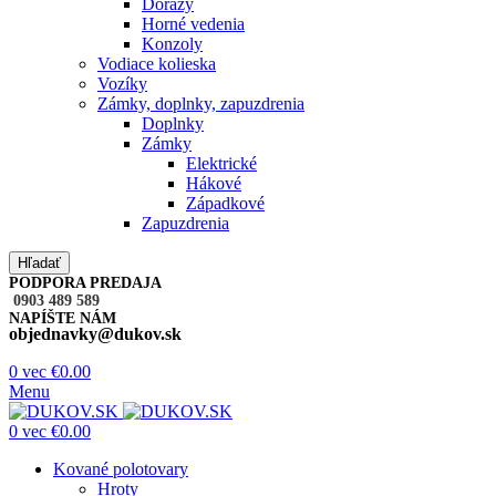
Dorazy
Horné vedenia
Konzoly
Vodiace kolieska
Vozíky
Zámky, doplnky, zapuzdrenia
Doplnky
Zámky
Elektrické
Hákové
Západkové
Zapuzdrenia
Hľadať
PODPORA PREDAJA
0903 489 589
NAPÍŠTE NÁM
objednavky@dukov.sk
0
vec
€
0.00
Menu
0
vec
€
0.00
Kované polotovary
Hroty