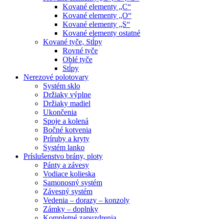
Kované elementy „C“
Kované elementy „O“
Kované elementy „S“
Kované elementy ostatné
Kované tyče, Stĺpy
Rovné tyče
Oblé tyče
Stĺpy
Nerezové polotovary
Systém sklo
Držiaky výplne
Držiaky madiel
Ukončenia
Spoje a kolená
Bočné kotvenia
Príruby a kryty
Systém lanko
Príslušenstvo brány, ploty
Pánty a závesy
Vodiace kolieska
Samonosný systém
Závesný systém
Vedenia – dorazy – konzoly
Zámky – doplnky
Kompletné zapuzdrenia