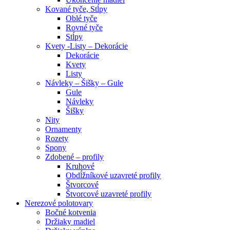
Kované tyče, Stĺpy
Oblé tyče
Rovné tyče
Stĺpy
Kvety -Listy – Dekorácie
Dekorácie
Kvety
Listy
Návleky – Šišky – Gule
Gule
Návleky
Šišky
Nity
Ornamenty
Rozety
Spony
Zdobené – profily
Kruhové
Obdĺžníkové uzavreté profily
Štvorcové
Štvorcové uzavreté profily
Nerezové polotovary
Bočné kotvenia
Držiaky madiel