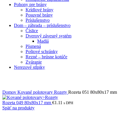
Pohony pre brány
Krídlové brány
Posuvné brány
Príslušenstvo
Dom – záhrada – príslušenstvo
Číslice
Dverový závesný systém
Madlá
Písmená
Poštové schránky
Rezné – brúsne kotúče
Zváranie
Nerezové stĺpiky
Obrázky zväčšíte kliknutím .
Domov
Kované polotovary
Rozety
Rozeta 051 80x80x17 mm
Rozeta 049 80x80x17 mm
€
1.11
s DPH
Späť na produkty