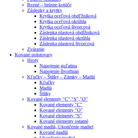
Rezné – brúsne kotúče
Záslepky a krytky
Krytka oceľová obdľžniková
Krytka oceľová okrúhla
Krytka oceľová štvorcová
Záslepka plastová obdĺžniková
Záslepka plastová okrúhla
Záslepka plastová štvorcová
Zváranie
Kované polotovary
Hroty
Napojenie guľatina
Napojenie štvorhran
Kľučky – Štítky – Zámky – Madlá
Kľučky
Madlá
Štítky
Kované elementy "C","S","O"
Kované elementy "C"
Kované elementy "O"
Kované elementy "S"
Kované elementy ostatné
Kované madlá, Ukončenie madiel
Kované madlá
Ukončenie madiel