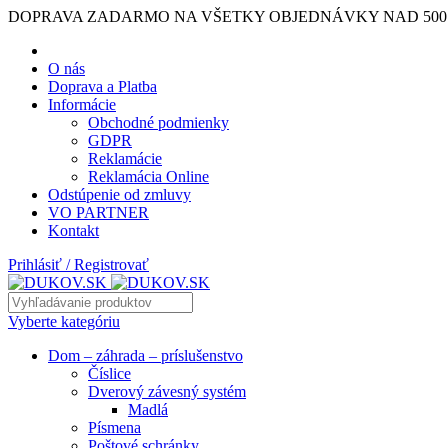
DOPRAVA ZADARMO NA VŠETKY OBJEDNÁVKY NAD 500
O nás
Doprava a Platba
Informácie
Obchodné podmienky
GDPR
Reklamácie
Reklamácia Online
Odstúpenie od zmluvy
VO PARTNER
Kontakt
Prihlásiť / Registrovať
Vyberte kategóriu
Dom – záhrada – príslušenstvo
Číslice
Dverový závesný systém
Madlá
Písmena
Poštové schránky