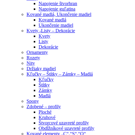
Napojenie štvorhran
Napojenie guľatina
Kované madlá, Ukončenie madiel
Kované madlá
Ukončenie madiel
Kvety -Listy – Dekorácie
Kvety
Listy
Dekorácie
Ornamenty
Rozety
Nity
Držiaky madiel
Kľučky – Štítky – Zámky – Madlá
Kľučky
Štítky
Zámky
Madlá
Spony
Zdobené – profily
Ploché
Kruhové
Štvorcové uzavreté profily
Obdĺžníkové uzavreté profily
Kované elementy „C“,“S“,“O“