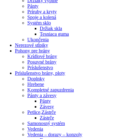
Držiaky výplne
Pánty
Príruby a kryty
Spoje a kolená
Systém sklo
Držiak skla
Tesniaca guma
Ukončenia
Nerezové stĺpiky
Pohony pre brány
Krídlové brány
Posuvné brány
Príslušenstvo
Príslušenstvo brány, ploty
Doplnky
Hrebene
Kompletné zapuzdrenia
Pánty a závesy
Pánty
Závesy
Petlice,Zástrče
Zástrče
Samonosný systém
Vedenia
Vedenia – dorazy – konzoly