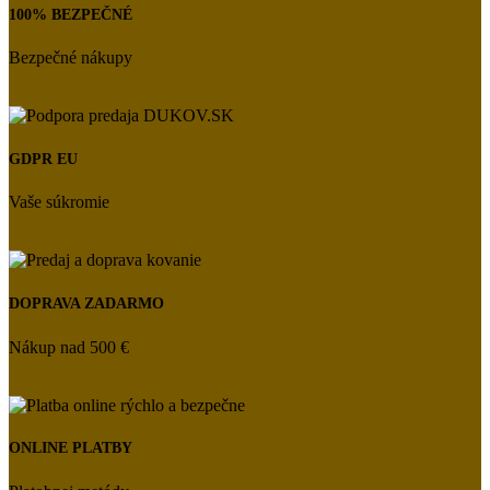
100% BEZPEČNÉ
Bezpečné nákupy
GDPR EU
Vaše súkromie
DOPRAVA ZADARMO
Nákup nad 500 €
ONLINE PLATBY