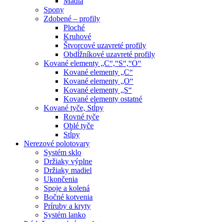
Madlá
Spony
Zdobené – profily
Ploché
Kruhové
Štvorcové uzavreté profily
Obdĺžníkové uzavreté profily
Kované elementy „C“,“S“,“O“
Kované elementy „C“
Kované elementy „O“
Kované elementy „S“
Kované elementy ostatné
Kované tyče, Stĺpy
Rovné tyče
Oblé tyče
Stĺpy
Nerezové polotovary
Systém sklo
Držiaky výplne
Držiaky madiel
Ukončenia
Spoje a kolená
Bočné kotvenia
Príruby a kryty
Systém lanko