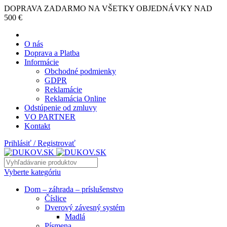
DOPRAVA ZADARMO NA VŠETKY OBJEDNÁVKY NAD
500 €
O nás
Doprava a Platba
Informácie
Obchodné podmienky
GDPR
Reklamácie
Reklamácia Online
Odstúpenie od zmluvy
VO PARTNER
Kontakt
Prihlásiť / Registrovať
Vyberte kategóriu
Dom – záhrada – príslušenstvo
Číslice
Dverový závesný systém
Madlá
Písmena