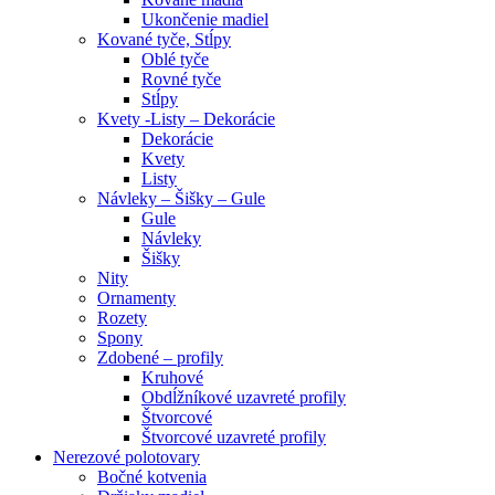
Ukončenie madiel
Kované tyče, Stĺpy
Oblé tyče
Rovné tyče
Stĺpy
Kvety -Listy – Dekorácie
Dekorácie
Kvety
Listy
Návleky – Šišky – Gule
Gule
Návleky
Šišky
Nity
Ornamenty
Rozety
Spony
Zdobené – profily
Kruhové
Obdĺžníkové uzavreté profily
Štvorcové
Štvorcové uzavreté profily
Nerezové polotovary
Bočné kotvenia