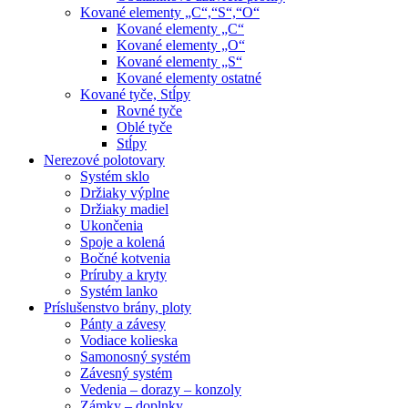
Kované elementy „C“,“S“,“O“
Kované elementy „C“
Kované elementy „O“
Kované elementy „S“
Kované elementy ostatné
Kované tyče, Stĺpy
Rovné tyče
Oblé tyče
Stĺpy
Nerezové polotovary
Systém sklo
Držiaky výplne
Držiaky madiel
Ukončenia
Spoje a kolená
Bočné kotvenia
Príruby a kryty
Systém lanko
Príslušenstvo brány, ploty
Pánty a závesy
Vodiace kolieska
Samonosný systém
Závesný systém
Vedenia – dorazy – konzoly
Zámky – doplnky