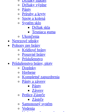
Držiaky madiel
Držiaky výplne
Pánty
Príruby a kryty
Spoje a kolená
Systém sklo
Držiak skla
Tesniaca guma
Ukončenia
Nerezové stĺpiky
Pohony pre brány
Krídlové brány
Posuvné brány
Príslušenstvo
Príslušenstvo brány, ploty
Doplnky
Hrebene
Kompletné zapuzdrenia
Pánty a závesy
Pánty
Závesy
Petlice,Zástrče
Zástrče
Samonosný systém
Vedenia