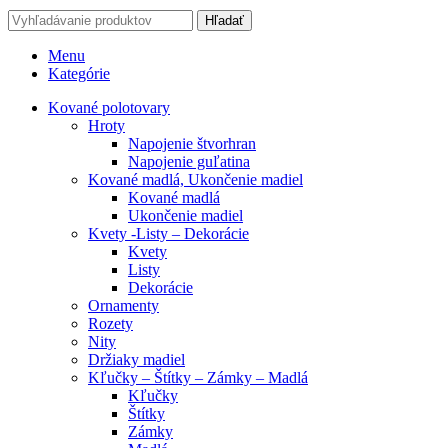
Hľadať
Menu
Kategórie
Kované polotovary
Hroty
Napojenie štvorhran
Napojenie guľatina
Kované madlá, Ukončenie madiel
Kované madlá
Ukončenie madiel
Kvety -Listy – Dekorácie
Kvety
Listy
Dekorácie
Ornamenty
Rozety
Nity
Držiaky madiel
Kľučky – Štítky – Zámky – Madlá
Kľučky
Štítky
Zámky