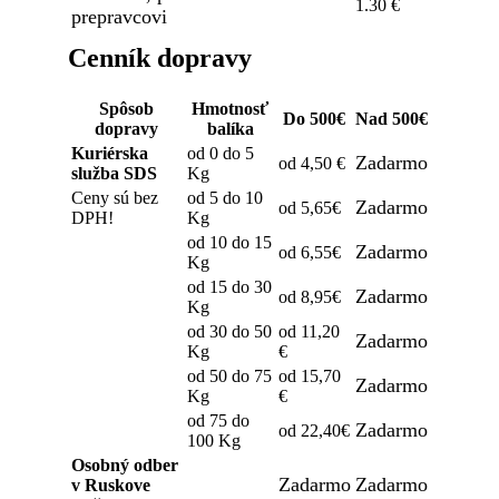
1.30 €
prepravcovi
Cenník dopravy
Spôsob
Hmotnosť
Do 500€
Nad 500€
dopravy
balíka
Kuriérska
od 0 do 5
Zadarmo
od 4,50 €
služba SDS
Kg
Ceny sú bez
od 5 do 10
Zadarmo
od 5,65€
DPH!
Kg
od 10 do 15
Zadarmo
od 6,55€
Kg
od 15 do 30
Zadarmo
od 8,95€
Kg
od 30 do 50
od 11,20
Zadarmo
Kg
€
od 50 do 75
od 15,70
Zadarmo
Kg
€
od 75 do
Zadarmo
od 22,40€
100 Kg
Osobný odber
Zadarmo
Zadarmo
v Ruskove