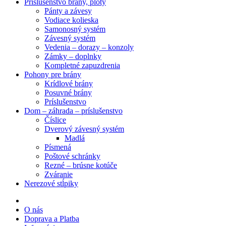
Príslušenstvo brány, ploty
Pánty a závesy
Vodiace kolieska
Samonosný systém
Závesný systém
Vedenia – dorazy – konzoly
Zámky – doplnky
Kompletné zapuzdrenia
Pohony pre brány
Krídlové brány
Posuvné brány
Príslušenstvo
Dom – záhrada – príslušenstvo
Číslice
Dverový závesný systém
Madlá
Písmená
Poštové schránky
Rezné – brúsne kotúče
Zváranie
Nerezové stĺpiky
O nás
Doprava a Platba