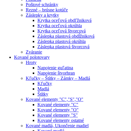
Poštové schránky
Rezné – brúsne kotúče
Záslepky a krytky
Krytka oceľová obdľžniková
Krytka oceľová okrúhla
Krytka oceľová štvorcová
Záslepka plastová obdĺžniková
Záslepka plastová okrúhla
Záslepka plastová štvorcová
Zváranie
Kované polotovary
Hroty
Napojenie guľatina
Napojenie štvorhran
Kľučky – Štítky – Zámky – Madlá
Kľučky
Madlá
Štítky
Kované elementy "C","S","O"
Kované elementy "C"
Kované elementy "O"
Kované elementy "S"
Kované elementy ostatné
Kované madlá, Ukončenie madiel
Kované madlá