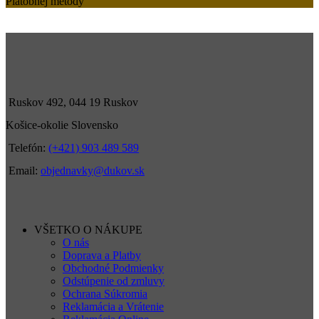
Platobnej metódy
Ruskov 492, 044 19 Ruskov
Košice-okolie Slovensko
Telefón:
(+421) 903 489 589
Email:
objednavky@dukov.sk
VŠETKO O NÁKUPE
O nás
Doprava a Platby
Obchodné Podmienky
Odstúpenie od zmluvy
Ochrana Súkromia
Reklamácia a Vrátenie