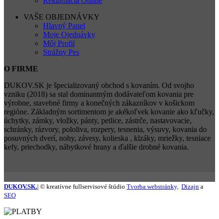
Reklamácia Online
VAŠE OBJEDNÁVKY
Hlavný Panel
Moje Ojednávky
Môj Profil
Strážny Pes
O FIRME
DUKOV.SK je špecializovaný obchod s kovaním. Od svojho
vzniku (2018) sa stal dominantným dodávateľom kovania pre
výrobne, stavebné firmy a konečných zákazníkov v košickom
regióne. Základným sortimentom je akékoľvek kovanie ako kľučky,
úchytky, zámky, vložky, pánty, petlice, zástrče, nastavovacie,
schránky, rázvory, pololiva, rozpery, tesnenia, výsuvy, kovania do
posuvných dverí, nohy, závesy, kolieska , klzáky, mriežky, tesniace
kefy, priechodky, nábytkové hrany a ďalšie drobné kovania.
DUKOV.SK.
| © kreatívne fullservisové štúdio
Tvorba webstránky,
Dizajn
a
SEO