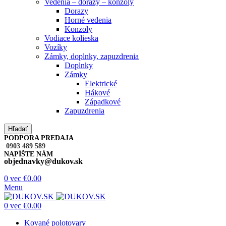
Vedenia – dorazy – konzoly
Dorazy
Horné vedenia
Konzoly
Vodiace kolieska
Vozíky
Zámky, doplnky, zapuzdrenia
Doplnky
Zámky
Elektrické
Hákové
Západkové
Zapuzdrenia
Hľadať
PODPORA PREDAJA
0903 489 589
NAPÍŠTE NÁM
objednavky@dukov.sk
0
vec
€
0.00
Menu
0
vec
€
0.00
Kované polotovary