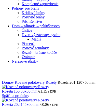
Kompletné zapuzdrenia
Pohony pre brány
Krídlové brány
Posuvné brány
Príslušenstvo
Dom – záhrada – príslušenstvo
Číslice
Dverový závesný systém
Madlá
Písmená
Poštové schránky
Rezné – brúsne kotúče
Zváranie
Nerezové stĺpiky
Obrázky zväčšíte kliknutím .
Domov
Kované polotovary
Rozety
Rozeta 201 120×50 mm
Rozeta 155 80x80 mm
€
1.15
s DPH
Späť na produkty
Rozeta 202 145x60 mm
€
0.86
s DPH