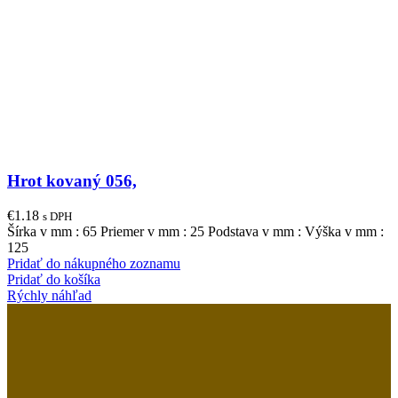
Hrot kovaný 056,
€
1.18
s DPH
Šírka v mm : 65 Priemer v mm : 25 Podstava v mm : Výška v mm :
125
Pridať do nákupného zoznamu
Pridať do košíka
Rýchly náhľad