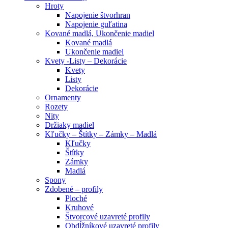
Hroty
Napojenie štvorhran
Napojenie guľatina
Kované madlá, Ukončenie madiel
Kované madlá
Ukončenie madiel
Kvety -Listy – Dekorácie
Kvety
Listy
Dekorácie
Ornamenty
Rozety
Nity
Držiaky madiel
Kľučky – Štítky – Zámky – Madlá
Kľučky
Štítky
Zámky
Madlá
Spony
Zdobené – profily
Ploché
Kruhové
Štvorcové uzavreté profily
Obdĺžníkové uzavreté profily