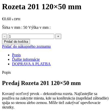
Rozeta 201 120×50 mm
€
0.60
s DPH
Šírka v mm : 50 Výška v mm :
množstvo
Rozeta
Pridať do košíka
201
Pridať do nákupného zoznamu
120x50
mm
Popis
Ďalšie informácie
DOPRAVA A PLATBA
Popis
Predaj Rozeta 201 120×50 mm
Kovaný oceľový prvok – dekoratívna rozeta. Najčastejšie sa
používa na zakrytie miesta, kde sa konštrukcia (napríklad zábradlie)
spája so stenou alebo zemou. Môže tiež zakrývať upevňovacie
skrutky.