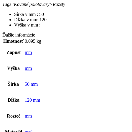
Tags :Kované polotovary>Rozety
Šírka v mm : 50
Dĺžka v mm: 120
Výška v mm :
Ďalšie informácie
Hmotnosť
0.095 kg
Zápust
mm
Výška
mm
Šírka
50 mm
Dĺžka
120 mm
Rozteč
mm
Materiál
oceľ