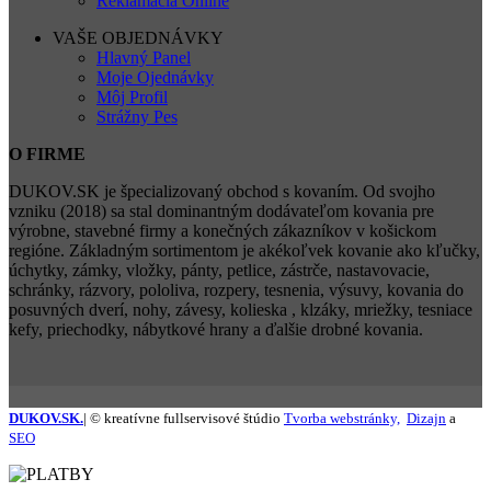
Reklamácia Online
VAŠE OBJEDNÁVKY
Hlavný Panel
Moje Ojednávky
Môj Profil
Strážny Pes
O FIRME
DUKOV.SK je špecializovaný obchod s kovaním. Od svojho
vzniku (2018) sa stal dominantným dodávateľom kovania pre
výrobne, stavebné firmy a konečných zákazníkov v košickom
regióne. Základným sortimentom je akékoľvek kovanie ako kľučky,
úchytky, zámky, vložky, pánty, petlice, zástrče, nastavovacie,
schránky, rázvory, pololiva, rozpery, tesnenia, výsuvy, kovania do
posuvných dverí, nohy, závesy, kolieska , klzáky, mriežky, tesniace
kefy, priechodky, nábytkové hrany a ďalšie drobné kovania.
DUKOV.SK.
| © kreatívne fullservisové štúdio
Tvorba webstránky,
Dizajn
a
SEO