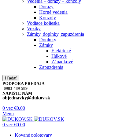
Vedenia – dorazy – konzoly
Dorazy
Horné vedenia
Konzoly
Vodiace kolieska
Vozíky
Zámky, doplnky, zapuzdrenia
Doplnky
Zámky
Elektrické
Hákové
Západkové
Zapuzdrenia
Hľadať
PODPORA PREDAJA
0903 489 589
NAPÍŠTE NÁM
objednavky@dukov.sk
0
vec
€
0.00
Menu
0
vec
€
0.00
Kované polotovary