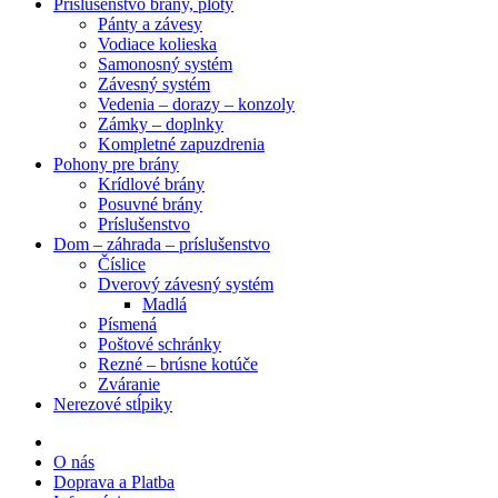
Príslušenstvo brány, ploty
Pánty a závesy
Vodiace kolieska
Samonosný systém
Závesný systém
Vedenia – dorazy – konzoly
Zámky – doplnky
Kompletné zapuzdrenia
Pohony pre brány
Krídlové brány
Posuvné brány
Príslušenstvo
Dom – záhrada – príslušenstvo
Číslice
Dverový závesný systém
Madlá
Písmená
Poštové schránky
Rezné – brúsne kotúče
Zváranie
Nerezové stĺpiky
O nás
Doprava a Platba