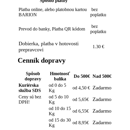
Spôsob platby
Platba online, alebo platobnou kartou
bez
BARION
poplatku
bez
Prevod do banky, Platba QR kódom
poplatku
Dobierka, platba v hotovosti
1.30 €
prepravcovi
Cenník dopravy
Spôsob
Hmotnosť
Do 500€
Nad 500€
dopravy
balíka
Kuriérska
od 0 do 5
Zadarmo
od 4,50 €
služba SDS
Kg
Ceny sú bez
od 5 do 10
Zadarmo
od 5,65€
DPH!
Kg
od 10 do 15
Zadarmo
od 6,55€
Kg
od 15 do 30
Zadarmo
od 8,95€
Kg