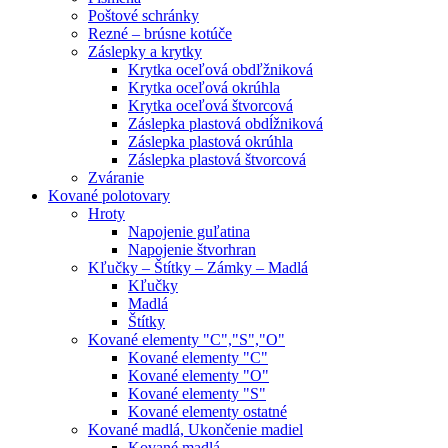
Poštové schránky
Rezné – brúsne kotúče
Záslepky a krytky
Krytka oceľová obdľžniková
Krytka oceľová okrúhla
Krytka oceľová štvorcová
Záslepka plastová obdĺžniková
Záslepka plastová okrúhla
Záslepka plastová štvorcová
Zváranie
Kované polotovary
Hroty
Napojenie guľatina
Napojenie štvorhran
Kľučky – Štítky – Zámky – Madlá
Kľučky
Madlá
Štítky
Kované elementy "C","S","O"
Kované elementy "C"
Kované elementy "O"
Kované elementy "S"
Kované elementy ostatné
Kované madlá, Ukončenie madiel
Kované madlá