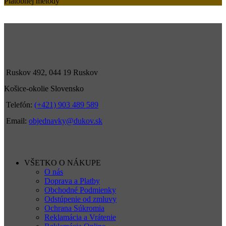
Platobnej metódy
Ruskov 492, 044 19 Ruskov
Košice-okolie Slovensko
Telefón:
(+421) 903 489 589
Email:
objednavky@dukov.sk
VŠETKO O NÁKUPE
O nás
Doprava a Platby
Obchodné Podmienky
Odstúpenie od zmluvy
Ochrana Súkromia
Reklamácia a Vrátenie