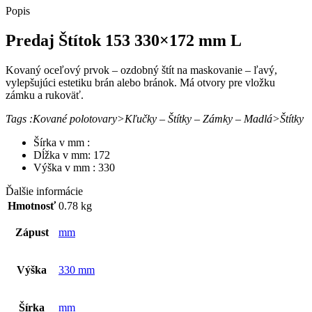
Popis
Predaj Štítok 153 330×172 mm L
Kovaný oceľový prvok – ozdobný štít na maskovanie – ľavý,
vylepšujúci estetiku brán alebo bránok. Má otvory pre vložku
zámku a rukoväť.
Tags :Kované polotovary>Kľučky – Štítky – Zámky – Madlá>Štítky
Šírka v mm :
Dĺžka v mm: 172
Výška v mm : 330
Ďalšie informácie
Hmotnosť
0.78 kg
Zápust
mm
Výška
330 mm
Šírka
mm