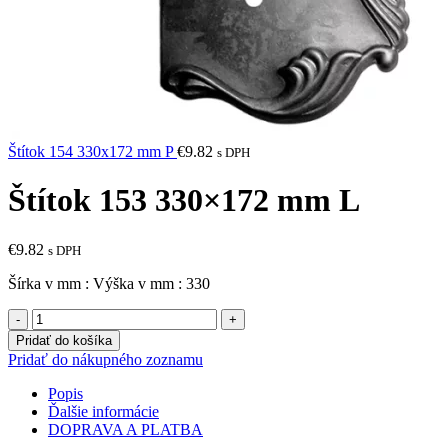
Štítok 154 330x172 mm P
€
9.82
s DPH
Štítok 153 330×172 mm L
€
9.82
s DPH
Šírka v mm : Výška v mm : 330
množstvo
Štítok
Pridať do košíka
153
Pridať do nákupného zoznamu
330x172
mm
Popis
L
Ďalšie informácie
DOPRAVA A PLATBA