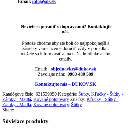
Email:
info@sds.sk
Neviete si poradiť s dopravcami? Kontaktujte
nás.
Pretože chceme aby ste boli čo najspokojnejší a
zásielky vám chceme doručiť vždy v poriadku,
môžete sa informovať aj na našej infolinke alebo
emaily.
Email:
objednavky@dukov.sk
Zavolajte nám:
0903 489 589
Kontaktujte nás – DUKOV.SK
Katalógové číslo:
631539050
Kategórie:
Štítky
,
Kľučky - Štítky -
Zámky - Madlá
,
Kované polotovary
Značky:
Kľučky - Štítky -
Zámky - Madlá
,
Kované polotovary
,
Štítky
Share:
Súvisiace produkty