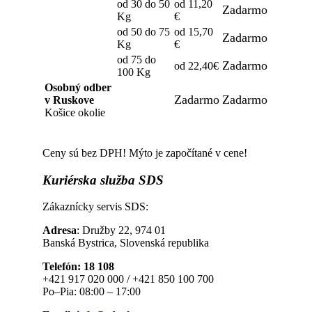
od 30 do 50
od 11,20
Zadarmo
Kg
€
od 50 do 75
od 15,70
Zadarmo
Kg
€
od 75 do
Zadarmo
od 22,40€
100 Kg
Osobný odber
Zadarmo
Zadarmo
v Ruskove
Košice okolie
Ceny sú bez DPH! Mýto je započítané v cene!
Kuriérska
služba SDS
Zákaznícky servis SDS:
Adresa
: Družby 22, 974 01
Banská Bystrica, Slovenská republika
Telefón: 18 108
+421 917 020 000 / +421 850 100 700
Po–Pia: 08:00 – 17:00