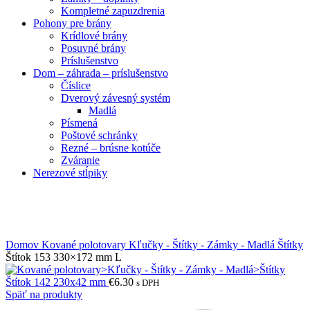
Kompletné zapuzdrenia
Pohony pre brány
Krídlové brány
Posuvné brány
Príslušenstvo
Dom – záhrada – príslušenstvo
Číslice
Dverový závesný systém
Madlá
Písmená
Poštové schránky
Rezné – brúsne kotúče
Zváranie
Nerezové stĺpiky
Obrázky zväčšíte kliknutím .
Domov
Kované polotovary
Kľučky - Štítky - Zámky - Madlá
Štítky
Štítok 153 330×172 mm L
Štítok 142 230x42 mm
€
6.30
s DPH
Späť na produkty