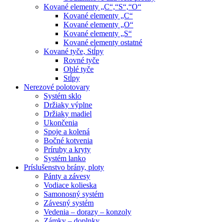
Kované elementy „C“,“S“,“O“
Kované elementy „C“
Kované elementy „O“
Kované elementy „S“
Kované elementy ostatné
Kované tyče, Stĺpy
Rovné tyče
Oblé tyče
Stĺpy
Nerezové polotovary
Systém sklo
Držiaky výplne
Držiaky madiel
Ukončenia
Spoje a kolená
Bočné kotvenia
Príruby a kryty
Systém lanko
Príslušenstvo brány, ploty
Pánty a závesy
Vodiace kolieska
Samonosný systém
Závesný systém
Vedenia – dorazy – konzoly
Zámky – doplnky