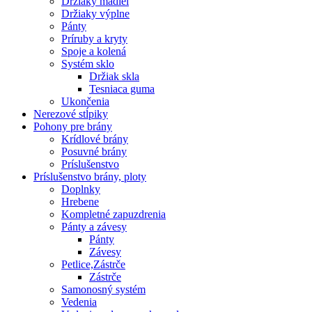
Držiaky madiel
Držiaky výplne
Pánty
Príruby a kryty
Spoje a kolená
Systém sklo
Držiak skla
Tesniaca guma
Ukončenia
Nerezové stĺpiky
Pohony pre brány
Krídlové brány
Posuvné brány
Príslušenstvo
Príslušenstvo brány, ploty
Doplnky
Hrebene
Kompletné zapuzdrenia
Pánty a závesy
Pánty
Závesy
Petlice,Zástrče
Zástrče
Samonosný systém
Vedenia