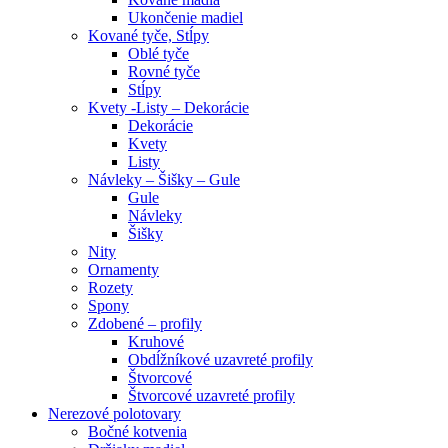
Ukončenie madiel
Kované tyče, Stĺpy
Oblé tyče
Rovné tyče
Stĺpy
Kvety -Listy – Dekorácie
Dekorácie
Kvety
Listy
Návleky – Šišky – Gule
Gule
Návleky
Šišky
Nity
Ornamenty
Rozety
Spony
Zdobené – profily
Kruhové
Obdĺžníkové uzavreté profily
Štvorcové
Štvorcové uzavreté profily
Nerezové polotovary
Bočné kotvenia