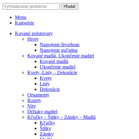
Hľadať
Menu
Kategórie
Kované polotovary
Hroty
Napojenie štvorhran
Napojenie guľatina
Kované madlá, Ukončenie madiel
Kované madlá
Ukončenie madiel
Kvety -Listy – Dekorácie
Kvety
Listy
Dekorácie
Ornamenty
Rozety
Nity
Držiaky madiel
Kľučky – Štítky – Zámky – Madlá
Kľučky
Štítky
Zámky