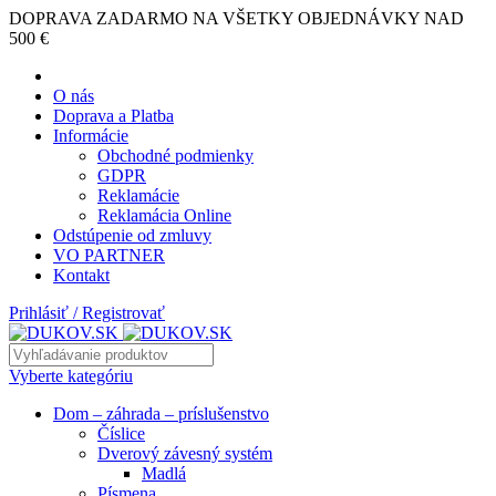
DOPRAVA ZADARMO NA VŠETKY OBJEDNÁVKY NAD
500 €
O nás
Doprava a Platba
Informácie
Obchodné podmienky
GDPR
Reklamácie
Reklamácia Online
Odstúpenie od zmluvy
VO PARTNER
Kontakt
Prihlásiť / Registrovať
Vyberte kategóriu
Dom – záhrada – príslušenstvo
Číslice
Dverový závesný systém
Madlá
Písmena