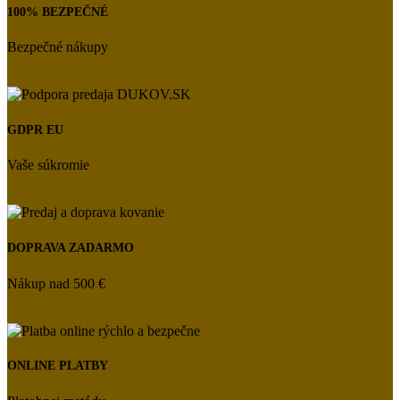
100% BEZPEČNÉ
Bezpečné nákupy
GDPR EU
Vaše súkromie
DOPRAVA ZADARMO
Nákup nad 500 €
ONLINE PLATBY