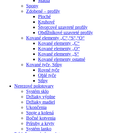
Madlá
Spony
Zdobené – profily
Ploché
Kruhové
Štvorcové uzavreté profily
Obdĺžníkové uzavreté profily
Kované elementy „C“,“S“,“O“
Kované elementy „C“
Kované elementy „O“
Kované elementy „S“
Kované elementy ostatné
Kované tyče, Stĺpy
Rovné tyče
Oblé tyče
Stĺpy
Nerezové polotovary
Systém sklo
Držiaky výplne
Držiaky madiel
Ukončenia
Spoje a kolená
Bočné kotvenia
Príruby a kryty
Systém lanko