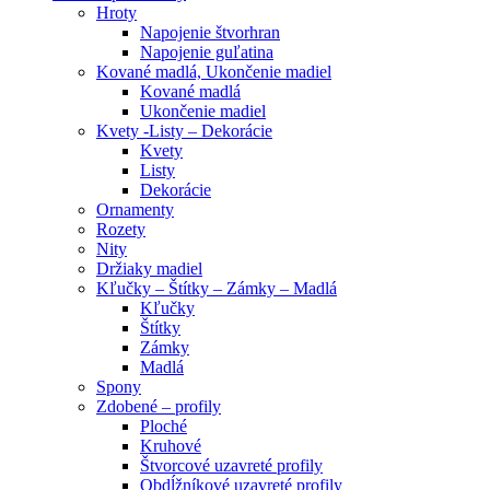
Hroty
Napojenie štvorhran
Napojenie guľatina
Kované madlá, Ukončenie madiel
Kované madlá
Ukončenie madiel
Kvety -Listy – Dekorácie
Kvety
Listy
Dekorácie
Ornamenty
Rozety
Nity
Držiaky madiel
Kľučky – Štítky – Zámky – Madlá
Kľučky
Štítky
Zámky
Madlá
Spony
Zdobené – profily
Ploché
Kruhové
Štvorcové uzavreté profily
Obdĺžníkové uzavreté profily