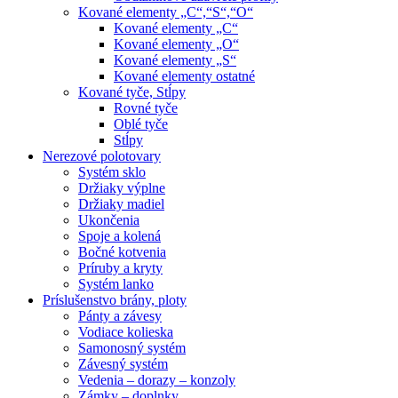
Kované elementy „C“,“S“,“O“
Kované elementy „C“
Kované elementy „O“
Kované elementy „S“
Kované elementy ostatné
Kované tyče, Stĺpy
Rovné tyče
Oblé tyče
Stĺpy
Nerezové polotovary
Systém sklo
Držiaky výplne
Držiaky madiel
Ukončenia
Spoje a kolená
Bočné kotvenia
Príruby a kryty
Systém lanko
Príslušenstvo brány, ploty
Pánty a závesy
Vodiace kolieska
Samonosný systém
Závesný systém
Vedenia – dorazy – konzoly
Zámky – doplnky