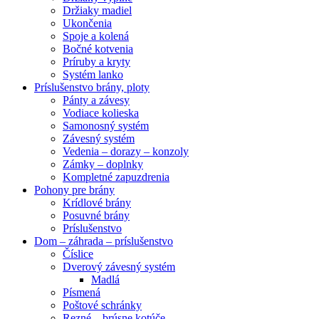
Držiaky madiel
Ukončenia
Spoje a kolená
Bočné kotvenia
Príruby a kryty
Systém lanko
Príslušenstvo brány, ploty
Pánty a závesy
Vodiace kolieska
Samonosný systém
Závesný systém
Vedenia – dorazy – konzoly
Zámky – doplnky
Kompletné zapuzdrenia
Pohony pre brány
Krídlové brány
Posuvné brány
Príslušenstvo
Dom – záhrada – príslušenstvo
Číslice
Dverový závesný systém
Madlá
Písmená
Poštové schránky
Rezné – brúsne kotúče