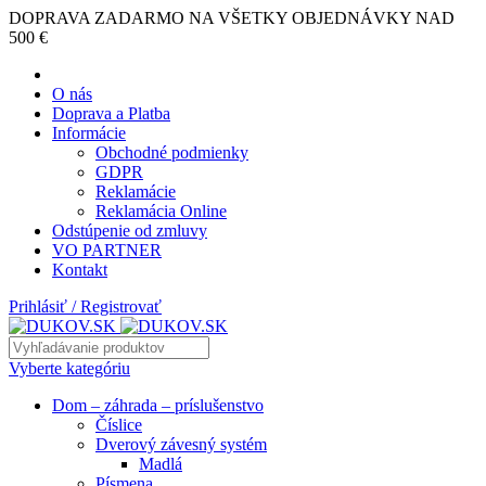
DOPRAVA ZADARMO NA VŠETKY OBJEDNÁVKY NAD
500 €
O nás
Doprava a Platba
Informácie
Obchodné podmienky
GDPR
Reklamácie
Reklamácia Online
Odstúpenie od zmluvy
VO PARTNER
Kontakt
Prihlásiť / Registrovať
Vyberte kategóriu
Dom – záhrada – príslušenstvo
Číslice
Dverový závesný systém
Madlá
Písmena