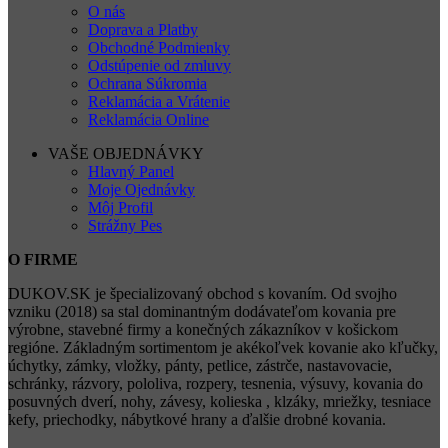
O nás
Doprava a Platby
Obchodné Podmienky
Odstúpenie od zmluvy
Ochrana Súkromia
Reklamácia a Vrátenie
Reklamácia Online
VAŠE OBJEDNÁVKY
Hlavný Panel
Moje Ojednávky
Môj Profil
Strážny Pes
O FIRME
DUKOV.SK je špecializovaný obchod s kovaním. Od svojho
vzniku (2018) sa stal dominantným dodávateľom kovania pre
výrobne, stavebné firmy a konečných zákazníkov v košickom
regióne. Základným sortimentom je akékoľvek kovanie ako kľučky,
úchytky, zámky, vložky, pánty, petlice, zástrče, nastavovacie,
schránky, rázvory, pololiva, rozpery, tesnenia, výsuvy, kovania do
posuvných dverí, nohy, závesy, kolieska , klzáky, mriežky, tesniace
kefy, priechodky, nábytkové hrany a ďalšie drobné kovania.