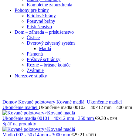
Kompletné zapuzdrenia
Pohony pre brány
Krídlové brány
Posuvné brány
Príslušenstvo
Dom – záhrada – príslušenstvo
Číslice
Dverový závesný systém
Madlá
Písmená
Poštové schránky
Rezné – brúsne kotúče
Zváranie
Nerezové stĺpiky
Obrázky zväčšíte kliknutím .
Domov
Kované polotovary
Kované madlá, Ukončenie madiel
Ukončenie madiel
Ukončenie madla 00102 – 40×12 mm – 400 mm
Ukončenie madla 00101 - 40x12 mm - 350 mm
€
9.30
s DPH
Späť na produkty
Madlo 002 - 50x14 mm - 3000 mm
€
29.21
s DPH