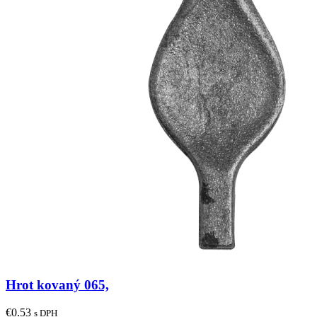
Hrot kovaný 065,
€
0.53
s DPH