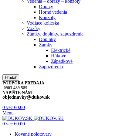
Vedenia – dorazy – konzoly
Dorazy
Horné vedenia
Konzoly
Vodiace kolieska
Vozíky
Zámky, doplnky, zapuzdrenia
Doplnky
Zámky
Elektrické
Hákové
Západkové
Zapuzdrenia
Hľadať
PODPORA PREDAJA
0903 489 589
NAPÍŠTE NÁM
objednavky@dukov.sk
0
vec
€
0.00
Menu
0
vec
€
0.00
Kované polotovary