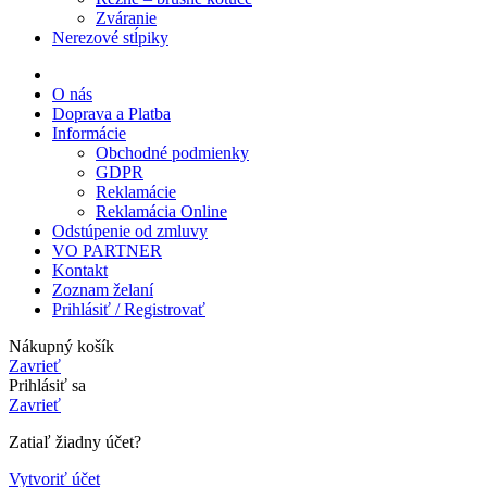
Zváranie
Nerezové stĺpiky
O nás
Doprava a Platba
Informácie
Obchodné podmienky
GDPR
Reklamácie
Reklamácia Online
Odstúpenie od zmluvy
VO PARTNER
Kontakt
Zoznam želaní
Prihlásiť / Registrovať
Nákupný košík
Zavrieť
Prihlásiť sa
Zavrieť
Zatiaľ žiadny účet?
Vytvoriť účet