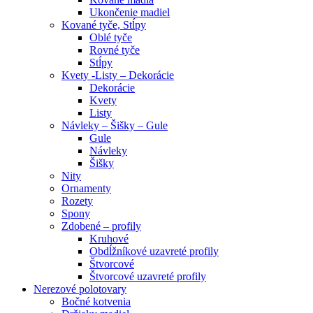
Ukončenie madiel
Kované tyče, Stĺpy
Oblé tyče
Rovné tyče
Stĺpy
Kvety -Listy – Dekorácie
Dekorácie
Kvety
Listy
Návleky – Šišky – Gule
Gule
Návleky
Šišky
Nity
Ornamenty
Rozety
Spony
Zdobené – profily
Kruhové
Obdĺžníkové uzavreté profily
Štvorcové
Štvorcové uzavreté profily
Nerezové polotovary
Bočné kotvenia