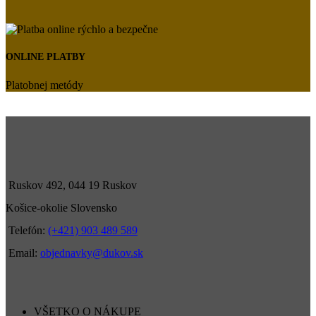
ONLINE PLATBY
Platobnej metódy
Ruskov 492, 044 19 Ruskov
Košice-okolie Slovensko
Telefón:
(+421) 903 489 589
Email:
objednavky@dukov.sk
VŠETKO O NÁKUPE