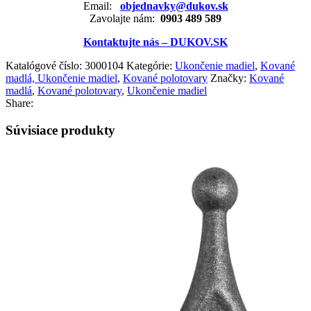
Email:
objednavky@dukov.sk
Zavolajte nám:
0903 489 589
Kontaktujte nás – DUKOV.SK
Katalógové číslo:
3000104
Kategórie:
Ukončenie madiel
,
Kované
madlá, Ukončenie madiel
,
Kované polotovary
Značky:
Kované
madlá
,
Kované polotovary
,
Ukončenie madiel
Share:
Súvisiace produkty