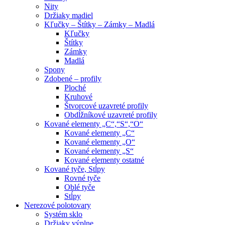
Nity
Držiaky madiel
Kľučky – Štítky – Zámky – Madlá
Kľučky
Štítky
Zámky
Madlá
Spony
Zdobené – profily
Ploché
Kruhové
Štvorcové uzavreté profily
Obdĺžníkové uzavreté profily
Kované elementy „C“,“S“,“O“
Kované elementy „C“
Kované elementy „O“
Kované elementy „S“
Kované elementy ostatné
Kované tyče, Stĺpy
Rovné tyče
Oblé tyče
Stĺpy
Nerezové polotovary
Systém sklo
Držiaky výplne