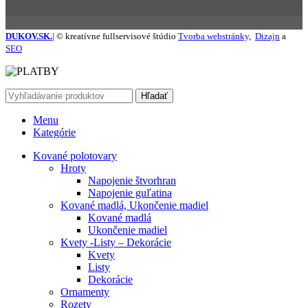
DUKOV.SK.
| © kreatívne fullservisové štúdio
Tvorba webstránky,
Dizajn
a
SEO
Hľadať
Menu
Kategórie
Kované polotovary
Hroty
Napojenie štvorhran
Napojenie guľatina
Kované madlá, Ukončenie madiel
Kované madlá
Ukončenie madiel
Kvety -Listy – Dekorácie
Kvety
Listy
Dekorácie
Ornamenty
Rozety