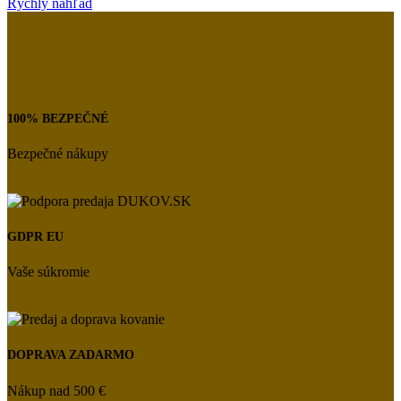
Rýchly náhľad
100% BEZPEČNÉ
Bezpečné nákupy
GDPR EU
Vaše súkromie
DOPRAVA ZADARMO
Nákup nad 500 €