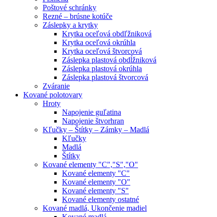
Poštové schránky
Rezné – brúsne kotúče
Záslepky a krytky
Krytka oceľová obdľžniková
Krytka oceľová okrúhla
Krytka oceľová štvorcová
Záslepka plastová obdĺžniková
Záslepka plastová okrúhla
Záslepka plastová štvorcová
Zváranie
Kované polotovary
Hroty
Napojenie guľatina
Napojenie štvorhran
Kľučky – Štítky – Zámky – Madlá
Kľučky
Madlá
Štítky
Kované elementy "C","S","O"
Kované elementy "C"
Kované elementy "O"
Kované elementy "S"
Kované elementy ostatné
Kované madlá, Ukončenie madiel
Kované madlá