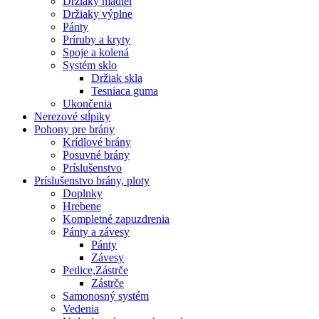
Držiaky madiel
Držiaky výplne
Pánty
Príruby a kryty
Spoje a kolená
Systém sklo
Držiak skla
Tesniaca guma
Ukončenia
Nerezové stĺpiky
Pohony pre brány
Krídlové brány
Posuvné brány
Príslušenstvo
Príslušenstvo brány, ploty
Doplnky
Hrebene
Kompletné zapuzdrenia
Pánty a závesy
Pánty
Závesy
Petlice,Zástrče
Zástrče
Samonosný systém
Vedenia