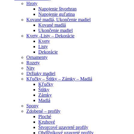
Hroty
Napojenie štvorhran
Napojenie guľatina
Kované madlá, Ukončenie madiel
Kované madlá
Ukončenie madiel
Kvety -Listy – Dekorácie
Kvety
Listy
Dekorácie
Ornamenty
Rozety
Nity
Držiaky madiel
Kľučky – Štítky – Zámky – Madlá
Kľučky
Štítky
Zámky
Madlá
Spony
Zdobené – profily
Ploché
Kruhové
Štvorcové uzavreté profily
Obdĺžníkové uzavreté profily