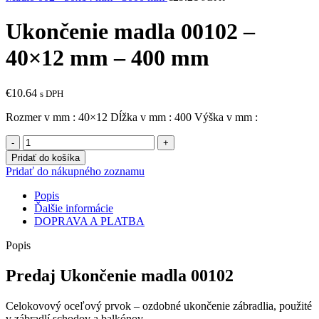
Ukončenie madla 00102 –
40×12 mm – 400 mm
€
10.64
s DPH
Rozmer v mm : 40×12 Dĺžka v mm : 400 Výška v mm :
množstvo
Ukončenie
Pridať do košíka
madla
Pridať do nákupného zoznamu
00102
-
Popis
40x12
Ďalšie informácie
mm
DOPRAVA A PLATBA
-
400
Popis
mm
Predaj Ukončenie madla 00102
Celokovový oceľový prvok – ozdobné ukončenie zábradlia, použité
v zábradlí schodov a balkónov.