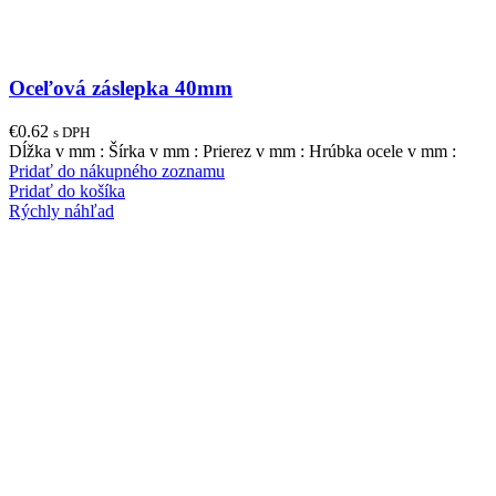
Oceľová záslepka 40mm
€
0.62
s DPH
Dĺžka v mm : Šírka v mm : Prierez v mm : Hrúbka ocele v mm :
Pridať do nákupného zoznamu
Pridať do košíka
Rýchly náhľad