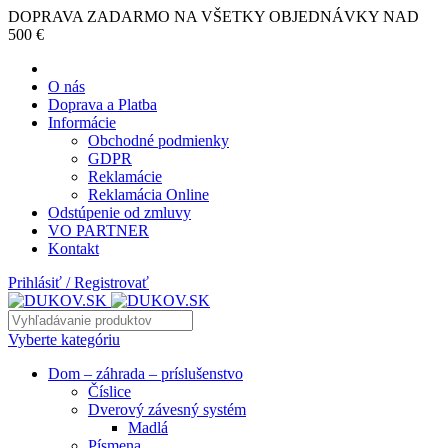
DOPRAVA ZADARMO NA VŠETKY OBJEDNÁVKY NAD
500 €
O nás
Doprava a Platba
Informácie
Obchodné podmienky
GDPR
Reklamácie
Reklamácia Online
Odstúpenie od zmluvy
VO PARTNER
Kontakt
Prihlásiť / Registrovať
Vyberte kategóriu
Dom – záhrada – príslušenstvo
Číslice
Dverový závesný systém
Madlá
Písmena