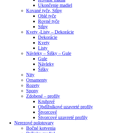
Ukončenie madiel
Kované tyče, Stĺpy
Oblé tyče
Rovné tyče
Stĺpy
Kvety -Listy – Dekorácie
Dekorácie
Kvety
Listy
Návleky – Šišky – Gule
Gule
Návleky
Šišky
Nity
Ornamenty
Rozety
Spony
Zdobené – profily
Kruhové
Obdĺžníkové uzavreté profily
Štvorcové
Štvorcové uzavreté profily
Nerezové polotovary
Bočné kotvenia