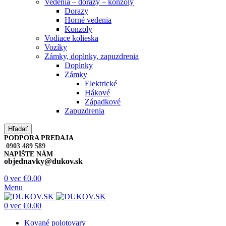
Vedenia – dorazy – konzoly
Dorazy
Horné vedenia
Konzoly
Vodiace kolieska
Vozíky
Zámky, doplnky, zapuzdrenia
Doplnky
Zámky
Elektrické
Hákové
Západkové
Zapuzdrenia
Hľadať
PODPORA PREDAJA
0903 489 589
NAPÍŠTE NÁM
objednavky@dukov.sk
0
vec
€
0.00
Menu
0
vec
€
0.00
Kované polotovary