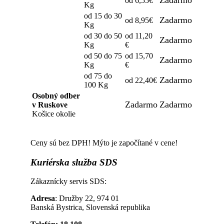
Zadarmo
od 6,55€
Kg
od 15 do 30
Zadarmo
od 8,95€
Kg
od 30 do 50
od 11,20
Zadarmo
Kg
€
od 50 do 75
od 15,70
Zadarmo
Kg
€
od 75 do
Zadarmo
od 22,40€
100 Kg
Osobný odber
Zadarmo
Zadarmo
v Ruskove
Košice okolie
Ceny sú bez DPH! Mýto je započítané v cene!
Kuriérska
služba SDS
Zákaznícky servis SDS:
Adresa
: Družby 22, 974 01
Banská Bystrica, Slovenská republika