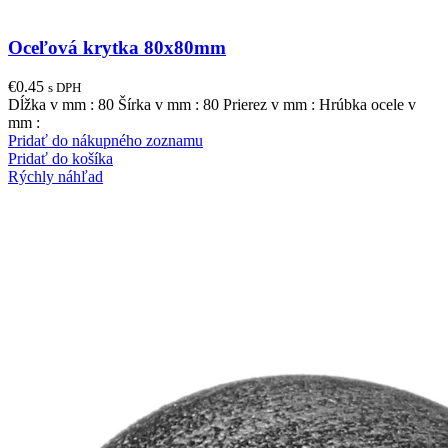
Oceľová krytka 80x80mm
€
0.45
s DPH
Dĺžka v mm : 80 Šírka v mm : 80 Prierez v mm : Hrúbka ocele v
mm :
Pridať do nákupného zoznamu
Pridať do košíka
Rýchly náhľad