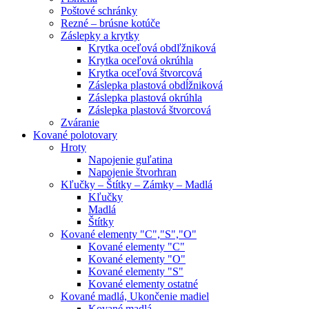
Poštové schránky
Rezné – brúsne kotúče
Záslepky a krytky
Krytka oceľová obdľžniková
Krytka oceľová okrúhla
Krytka oceľová štvorcová
Záslepka plastová obdĺžniková
Záslepka plastová okrúhla
Záslepka plastová štvorcová
Zváranie
Kované polotovary
Hroty
Napojenie guľatina
Napojenie štvorhran
Kľučky – Štítky – Zámky – Madlá
Kľučky
Madlá
Štítky
Kované elementy "C","S","O"
Kované elementy "C"
Kované elementy "O"
Kované elementy "S"
Kované elementy ostatné
Kované madlá, Ukončenie madiel
Kované madlá