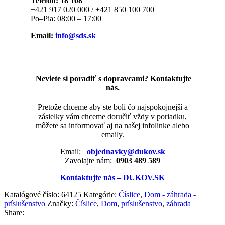
Telefón: 18 108
+421 917 020 000 / +421 850 100 700
Po–Pia: 08:00 – 17:00
Email:
info@sds.sk
Neviete si poradiť s dopravcami? Kontaktujte
nás.
Pretože chceme aby ste boli čo najspokojnejší a
zásielky vám chceme doručiť vždy v poriadku,
môžete sa informovať aj na našej infolinke alebo
emaily.
Email:
objednavky@dukov.sk
Zavolajte nám:
0903 489 589
Kontaktujte nás – DUKOV.SK
Katalógové číslo:
64125
Kategórie:
Číslice
,
Dom - záhrada -
príslušenstvo
Značky:
Číslice
,
Dom
,
príslušenstvo
,
záhrada
Share: