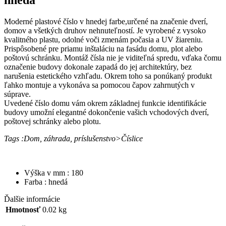
Moderné plastové číslo v hnedej farbe,určené na značenie dverí,
domov a všetkých druhov nehnuteľností. Je vyrobené z vysoko
kvalitného plastu, odolné voči zmenám počasia a UV žiareniu.
Prispôsobené pre priamu inštaláciu na fasádu domu, plot alebo
poštovú schránku. Montáž čísla nie je viditeľná spredu, vďaka čomu
označenie budovy dokonale zapadá do jej architektúry, bez
narušenia estetického vzhľadu. Okrem toho sa ponúkaný produkt
ľahko montuje a vykonáva sa pomocou čapov zahrnutých v
súprave.
Uvedené číslo domu vám okrem základnej funkcie identifikácie
budovy umožní elegantné dokončenie vašich vchodových dverí,
poštovej schránky alebo plotu.
Tags :Dom, záhrada, príslušenstvo>Číslice
Výška v mm : 180
Farba : hnedá
Ďalšie informácie
Hmotnosť
0.02 kg