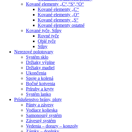
Kované elementy „C“,“S“,“O“
Kované elementy „C“
Kované elementy „O“
Kované elementy „S“
Kované elementy ostatné
Kované tyče, Stĺpy
Rovné tyče
Oblé tyče
Stĺpy
Nerezové polotovary
Systém sklo
Držiaky výplne
Držiaky madiel
Ukončenia
Spoje a kolená
Bočné kotvenia
Príruby a kryty
Systém lanko
Príslušenstvo brány, ploty
Pánty a závesy
Vodiace kolieska
Samonosný systém
Závesný systém
Vedenia – dorazy – konzoly
Zámky – doplnky