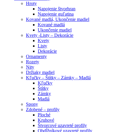
Hroty
Napojenie štvorhran
Napojenie guľatina
Kované madlá, Ukončenie madiel
Kované madlá
Ukončenie madiel
Kvety -Listy – Dekorácie
Kvety
Listy
Dekorácie
Ornamenty
Rozety
Nity
Držiaky madiel
Kľučky – Štítky – Zámky – Madlá
Kľučky
Štítky
Zámky
Madlá
Spony
Zdobené – profily
Ploché
Kruhové
Štvorcové uzavreté profily
Obdĺžníkové uzavreté profily