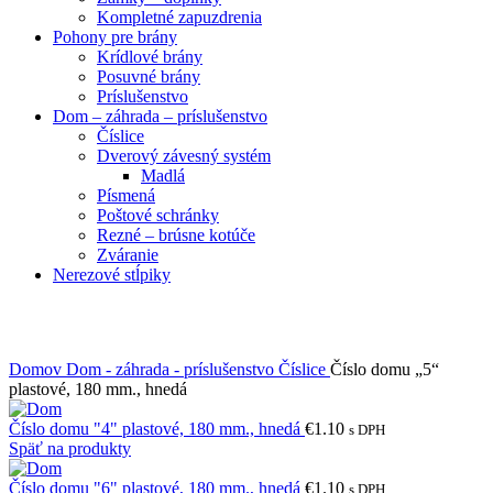
Kompletné zapuzdrenia
Pohony pre brány
Krídlové brány
Posuvné brány
Príslušenstvo
Dom – záhrada – príslušenstvo
Číslice
Dverový závesný systém
Madlá
Písmená
Poštové schránky
Rezné – brúsne kotúče
Zváranie
Nerezové stĺpiky
Obrázky zväčšíte kliknutím .
Domov
Dom - záhrada - príslušenstvo
Číslice
Číslo domu „5“
plastové, 180 mm., hnedá
Číslo domu "4" plastové, 180 mm., hnedá
€
1.10
s DPH
Späť na produkty
Číslo domu "6" plastové, 180 mm., hnedá
€
1.10
s DPH