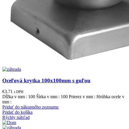
Oceľová krytka 100x100mm s guľou
€
3.71
s DPH
Dĺžka v mm : 100 Šírka v mm : 100 Prierez v mm : Hrúbka ocele v
mm :
Pridať do nákupného zoznamu
Pridať do košíka
Rýchly náhľad