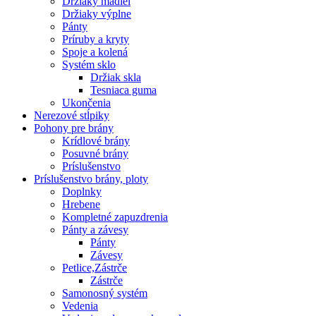
Držiaky madiel
Držiaky výplne
Pánty
Príruby a kryty
Spoje a kolená
Systém sklo
Držiak skla
Tesniaca guma
Ukončenia
Nerezové stĺpiky
Pohony pre brány
Krídlové brány
Posuvné brány
Príslušenstvo
Príslušenstvo brány, ploty
Doplnky
Hrebene
Kompletné zapuzdrenia
Pánty a závesy
Pánty
Závesy
Petlice,Zástrče
Zástrče
Samonosný systém
Vedenia