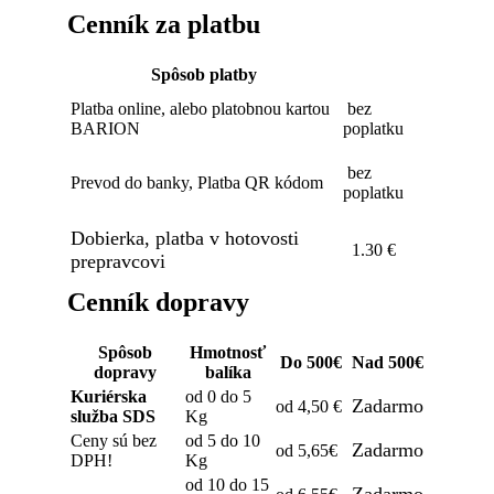
Cenník za platbu
Spôsob platby
Platba online, alebo platobnou kartou
bez
BARION
poplatku
bez
Prevod do banky, Platba QR kódom
poplatku
Dobierka, platba v hotovosti
1.30 €
prepravcovi
Cenník dopravy
Spôsob
Hmotnosť
Do 500€
Nad 500€
dopravy
balíka
Kuriérska
od 0 do 5
Zadarmo
od 4,50 €
služba SDS
Kg
Ceny sú bez
od 5 do 10
Zadarmo
od 5,65€
DPH!
Kg
od 10 do 15