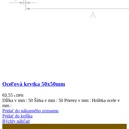
Oceľová krytka 50x50mm
€
0.55
s DPH
Dĺžka v mm : 50 Šírka v mm : 50 Prierez v mm : Hrúbka ocele v
mm :
Pridať do nákupného zoznamu
Pridať do košíka
Rýchly náhľad