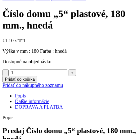
Číslo domu „5“ plastové, 180
mm., hnedá
€
1.10
s DPH
Výška v mm : 180 Farba : hnedá
Dostupné na objednávku
množstvo
Číslo
Pridať do košíka
domu
Pridať do nákupného zoznamu
"5"
plastové,
Popis
180
Ďalšie informácie
mm.,
DOPRAVA A PLATBA
hnedá
Popis
Predaj Číslo domu „5“ plastové, 180 mm.,
hnedá