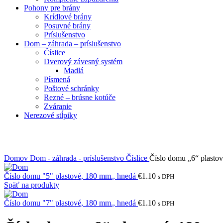
Pohony pre brány
Krídlové brány
Posuvné brány
Príslušenstvo
Dom – záhrada – príslušenstvo
Číslice
Dverový závesný systém
Madlá
Písmená
Poštové schránky
Rezné – brúsne kotúče
Zváranie
Nerezové stĺpiky
Obrázky zväčšíte kliknutím .
Domov
Dom - záhrada - príslušenstvo
Číslice
Číslo domu „6“ plasto
Číslo domu "5" plastové, 180 mm., hnedá
€
1.10
s DPH
Späť na produkty
Číslo domu "7" plastové, 180 mm., hnedá
€
1.10
s DPH