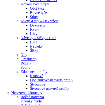
Kované tyče, Stĺpy
Oblé tyče
Rovné tyče
Stĺpy
Kvety -Listy – Dekorácie
Dekorácie
Kvety
Listy
Návleky – Šišky – Gule
Gule
Návleky
Šišky
Nity
Ornamenty
Rozety
Spony
Zdobené – profily
Kruhové
Obdĺžníkové uzavreté profily
Štvorcové
Štvorcové uzavreté profily
Nerezové polotovary
Bočné kotvenia
Držiaky madiel