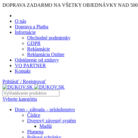
DOPRAVA ZADARMO NA VŠETKY OBJEDNÁVKY NAD 500
O nás
Doprava a Platba
Informácie
Obchodné podmienky
GDPR
Reklamácie
Reklamácia Online
Odstúpenie od zmluvy
VO PARTNER
Kontakt
Prihlásiť / Registrovať
Vyberte kategóriu
Dom – záhrada – príslušenstvo
Číslice
Dverový závesný systém
Madlá
Písmena
Poštové schránky