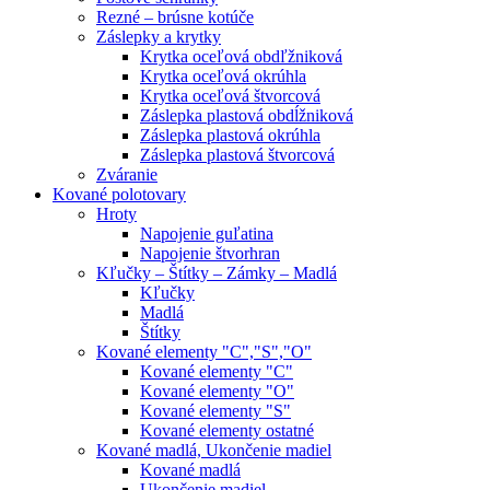
Rezné – brúsne kotúče
Záslepky a krytky
Krytka oceľová obdľžniková
Krytka oceľová okrúhla
Krytka oceľová štvorcová
Záslepka plastová obdĺžniková
Záslepka plastová okrúhla
Záslepka plastová štvorcová
Zváranie
Kované polotovary
Hroty
Napojenie guľatina
Napojenie štvorhran
Kľučky – Štítky – Zámky – Madlá
Kľučky
Madlá
Štítky
Kované elementy "C","S","O"
Kované elementy "C"
Kované elementy "O"
Kované elementy "S"
Kované elementy ostatné
Kované madlá, Ukončenie madiel
Kované madlá
Ukončenie madiel