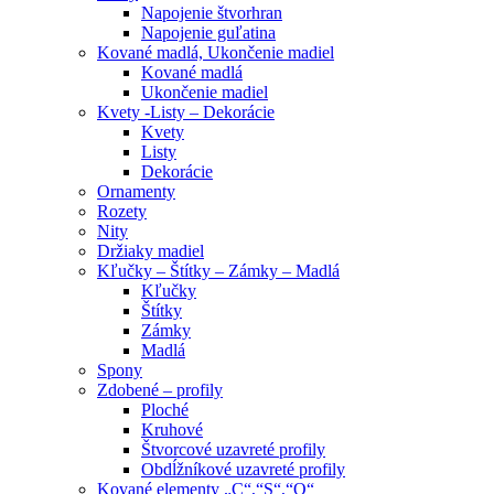
Napojenie štvorhran
Napojenie guľatina
Kované madlá, Ukončenie madiel
Kované madlá
Ukončenie madiel
Kvety -Listy – Dekorácie
Kvety
Listy
Dekorácie
Ornamenty
Rozety
Nity
Držiaky madiel
Kľučky – Štítky – Zámky – Madlá
Kľučky
Štítky
Zámky
Madlá
Spony
Zdobené – profily
Ploché
Kruhové
Štvorcové uzavreté profily
Obdĺžníkové uzavreté profily
Kované elementy „C“,“S“,“O“