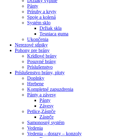
Držiaky výplne
Pánty
Príruby a kryty
Spoje a kolená
Systém sklo
Držiak skla
Tesniaca guma
Ukončenia
Nerezové stĺpiky
Pohony pre brány
Krídlové brány
Posuvné brány
Príslušenstvo
Príslušenstvo brány, ploty
Doplnky
Hrebene
Kompletné zapuzdrenia
Pánty a závesy
Pánty
Závesy
Petlice,Zástrče
Zástrče
Samonosný systém
Vedenia
Vedenia – dorazy – konzoly