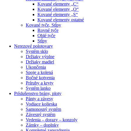
Kované elementy „C“
Kované elementy „O“
Kované elementy „S“
Kované elementy ostatné
Kované tyče, Stĺpy
Rovné tyče
Oblé tyče
Stĺpy
Nerezové polotovary
Systém sklo
Držiaky výplne
Držiaky madiel
Ukončenia
Spoje a kolená
Bočné kotvenia
Príruby a kryty
Systém lanko
Príslušenstvo brány, ploty
Pánty a závesy
Vodiace kolieska
Samonosný systém
Závesný systém
Vedenia – dorazy – konzoly
Zámky – doplnky
Kompletné zapuzdrenia