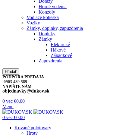
Dorazy
Horné vedenia
Konzoly
Vodiace kolieska
Vozíky
Zámky, doplnky, zapuzdrenia
Doplnky
Zámky
Elektrické
Hákové
Západkové
Zapuzdrenia
Hľadať
PODPORA PREDAJA
0903 489 589
NAPÍŠTE NÁM
objednavky@dukov.sk
0
vec
€
0.00
Menu
0
vec
€
0.00
Kované polotovary
Hroty