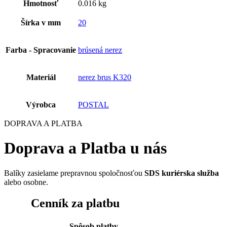
Hmotnosť
0.016 kg
Šírka v mm
20
Farba - Spracovanie
brúsená nerez
Materiál
nerez brus K320
Výrobca
POSTAL
DOPRAVA A PLATBA
Doprava a Platba u nás
Balíky zasielame prepravnou spoločnosťou
SDS kuriérska služba
alebo osobne.
Cenník za platbu
Spôsob platby