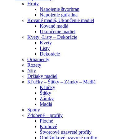
Hroty
Napojenie štvorhran
Napojenie guľatina
Kované madlá, Ukončenie madiel
Kované madlá
Ukončenie madiel
Kvety -Listy – Dekorácie
Kvety
Listy
Dekorácie
Ornamenty
Rozety
Nity
Držiaky madiel
Kľučky – Štítky – Zámky – Madlá
Kľučky
Štítky
Zámky
Madlá
Spony
Zdobené – profily
Ploché
Kruhové
Štvorcové uzavreté profily
Obdĺžníkové uzavreté profily