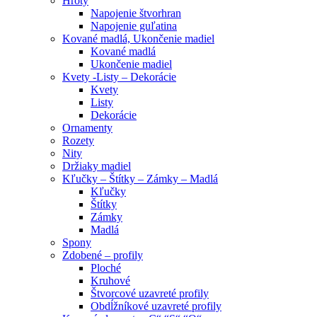
Hroty
Napojenie štvorhran
Napojenie guľatina
Kované madlá, Ukončenie madiel
Kované madlá
Ukončenie madiel
Kvety -Listy – Dekorácie
Kvety
Listy
Dekorácie
Ornamenty
Rozety
Nity
Držiaky madiel
Kľučky – Štítky – Zámky – Madlá
Kľučky
Štítky
Zámky
Madlá
Spony
Zdobené – profily
Ploché
Kruhové
Štvorcové uzavreté profily
Obdĺžníkové uzavreté profily