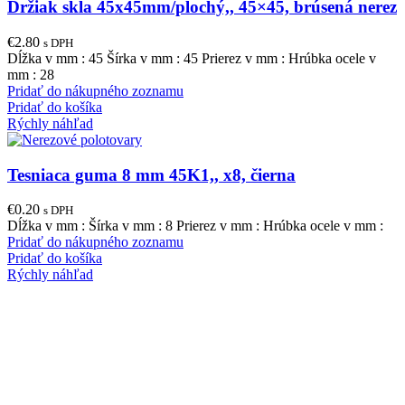
Držiak skla 45x45mm/plochý,, 45×45, brúsená nerez
€
2.80
s DPH
Dĺžka v mm : 45 Šírka v mm : 45 Prierez v mm : Hrúbka ocele v
mm : 28
Pridať do nákupného zoznamu
Pridať do košíka
Rýchly náhľad
Tesniaca guma 8 mm 45K1,, x8, čierna
€
0.20
s DPH
Dĺžka v mm : Šírka v mm : 8 Prierez v mm : Hrúbka ocele v mm :
Pridať do nákupného zoznamu
Pridať do košíka
Rýchly náhľad