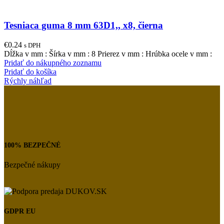
Tesniaca guma 8 mm 63D1,, x8, čierna
€
0.24
s DPH
Dĺžka v mm : Šírka v mm : 8 Prierez v mm : Hrúbka ocele v mm :
Pridať do nákupného zoznamu
Pridať do košíka
Rýchly náhľad
100% BEZPEČNÉ
Bezpečné nákupy
GDPR EU