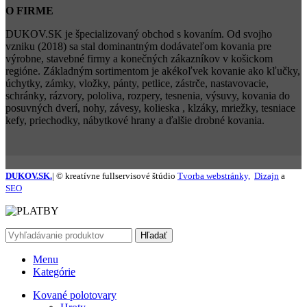
O FIRME
DUKOV.SK je špecializovaný obchod s kovaním. Od svojho
vzniku (2018) sa stal dominantným dodávateľom kovania pre
výrobne, stavebné firmy a konečných zákazníkov v košickom
regióne. Základným sortimentom je akékoľvek kovanie ako kľučky,
úchytky, zámky, vložky, pánty, petlice, zástrče, nastavovacie,
schránky, rázvory, pololiva, rozpery, tesnenia, výsuvy, kovania do
posuvných dverí, nohy, závesy, kolieska , klzáky, mriežky, tesniace
kefy, priechodky, nábytkové hrany a ďalšie drobné kovania.
DUKOV.SK.
| © kreatívne fullservisové štúdio
Tvorba webstránky,
Dizajn
a
SEO
Hľadať
Menu
Kategórie
Kované polotovary