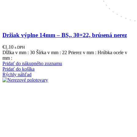
Držiak výplne 14mm – BS,, 30×22, brúsená nerez
€
1.10
s DPH
Dĺžka v mm : 30 Šírka v mm : 22 Prierez v mm : Hrúbka ocele v
mm :
Pridať do nákupného zoznamu
Pridať do košíka
Rýchly náhľad