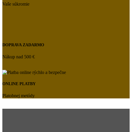
Vaše súkromie
DOPRAVA ZADARMO
Nákup nad 500 €
ONLINE PLATBY
Platobnej metódy