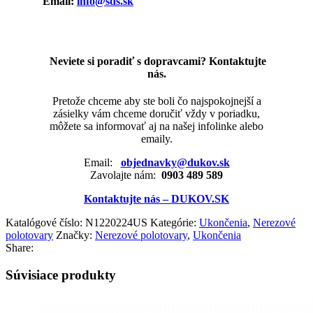
Email:
info@sds.sk
Neviete si poradiť s dopravcami? Kontaktujte
nás.
Pretože chceme aby ste boli čo najspokojnejší a
zásielky vám chceme doručiť vždy v poriadku,
môžete sa informovať aj na našej infolinke alebo
emaily.
Email:
objednavky@dukov.sk
Zavolajte nám:
0903 489 589
Kontaktujte nás – DUKOV.SK
Katalógové číslo:
N1220224US
Kategórie:
Ukončenia
,
Nerezové
polotovary
Značky:
Nerezové polotovary
,
Ukončenia
Share:
Súvisiace produkty