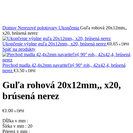
Domov
Nerezové polotovary
Ukončenia
Guľa rohová 20x12mm,,
x20, brúsená nerez
Ukončenie výplne guľa 20x12mm,, x20, brúsená nerez
€
0.65
s DPH
Späť na produkty
Prechod madla 42,4x2mm navariteľný 90° roh,, 42x42,4, brúsená
nerez
€
3.50
s DPH
Guľa rohová 20x12mm,, x20,
brúsená nerez
€
1.00
s DPH
Dĺžka v mm :
Šírka v mm : 20
Prierez v mm :