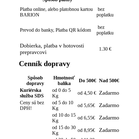
Platba online, alebo platobnou kartou
bez
BARION
poplatku
bez
Prevod do banky, Platba QR kódom
poplatku
Dobierka, platba v hotovosti
1.30 €
prepravcovi
Cenník dopravy
Spôsob
Hmotnosť
Do 500€
Nad 500€
dopravy
balíka
Kuriérska
od 0 do 5
Zadarmo
od 4,50 €
služba SDS
Kg
Ceny sú bez
od 5 do 10
Zadarmo
od 5,65€
DPH!
Kg
od 10 do 15
Zadarmo
od 6,55€
Kg
od 15 do 30
Zadarmo
od 8,95€
Kg