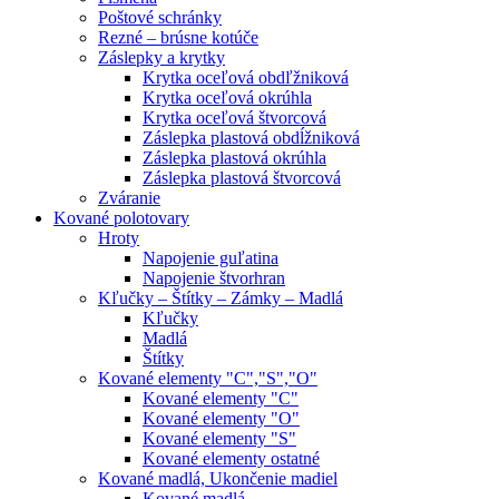
Poštové schránky
Rezné – brúsne kotúče
Záslepky a krytky
Krytka oceľová obdľžniková
Krytka oceľová okrúhla
Krytka oceľová štvorcová
Záslepka plastová obdĺžniková
Záslepka plastová okrúhla
Záslepka plastová štvorcová
Zváranie
Kované polotovary
Hroty
Napojenie guľatina
Napojenie štvorhran
Kľučky – Štítky – Zámky – Madlá
Kľučky
Madlá
Štítky
Kované elementy "C","S","O"
Kované elementy "C"
Kované elementy "O"
Kované elementy "S"
Kované elementy ostatné
Kované madlá, Ukončenie madiel
Kované madlá