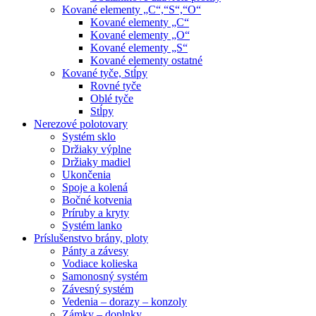
Kované elementy „C“,“S“,“O“
Kované elementy „C“
Kované elementy „O“
Kované elementy „S“
Kované elementy ostatné
Kované tyče, Stĺpy
Rovné tyče
Oblé tyče
Stĺpy
Nerezové polotovary
Systém sklo
Držiaky výplne
Držiaky madiel
Ukončenia
Spoje a kolená
Bočné kotvenia
Príruby a kryty
Systém lanko
Príslušenstvo brány, ploty
Pánty a závesy
Vodiace kolieska
Samonosný systém
Závesný systém
Vedenia – dorazy – konzoly
Zámky – doplnky