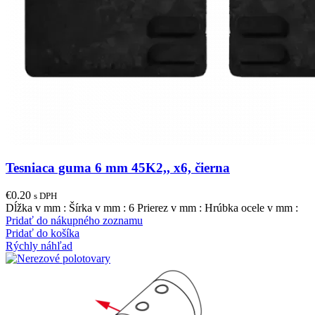
Tesniaca guma 6 mm 45K2,, x6, čierna
€
0.20
s DPH
Dĺžka v mm : Šírka v mm : 6 Prierez v mm : Hrúbka ocele v mm :
Pridať do nákupného zoznamu
Pridať do košíka
Rýchly náhľad