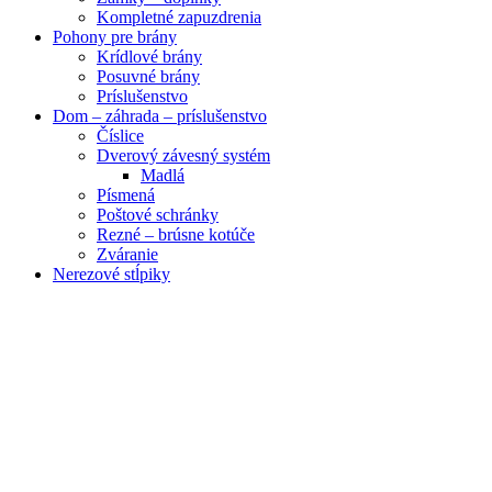
Kompletné zapuzdrenia
Pohony pre brány
Krídlové brány
Posuvné brány
Príslušenstvo
Dom – záhrada – príslušenstvo
Číslice
Dverový závesný systém
Madlá
Písmená
Poštové schránky
Rezné – brúsne kotúče
Zváranie
Nerezové stĺpiky
Obrázky zväčšíte kliknutím .