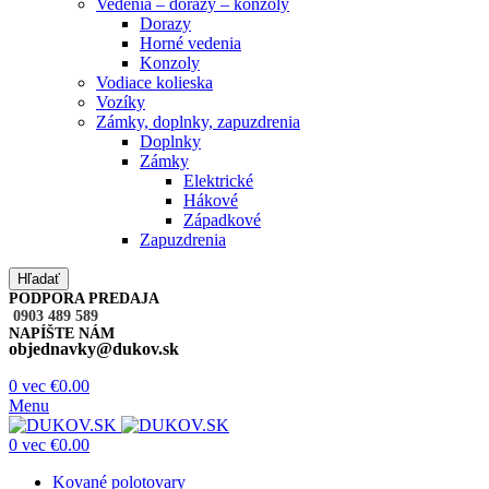
Vedenia – dorazy – konzoly
Dorazy
Horné vedenia
Konzoly
Vodiace kolieska
Vozíky
Zámky, doplnky, zapuzdrenia
Doplnky
Zámky
Elektrické
Hákové
Západkové
Zapuzdrenia
Hľadať
PODPORA PREDAJA
0903 489 589
NAPÍŠTE NÁM
objednavky@dukov.sk
0
vec
€
0.00
Menu
0
vec
€
0.00
Kované polotovary