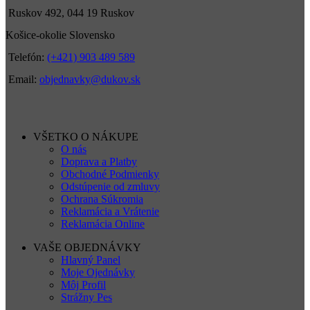
Ruskov 492, 044 19 Ruskov
Košice-okolie Slovensko
Telefón:
(+421) 903 489 589
Email:
objednavky@dukov.sk
VŠETKO O NÁKUPE
O nás
Doprava a Platby
Obchodné Podmienky
Odstúpenie od zmluvy
Ochrana Súkromia
Reklamácia a Vrátenie
Reklamácia Online
VAŠE OBJEDNÁVKY
Hlavný Panel
Moje Ojednávky
Môj Profil
Strážny Pes