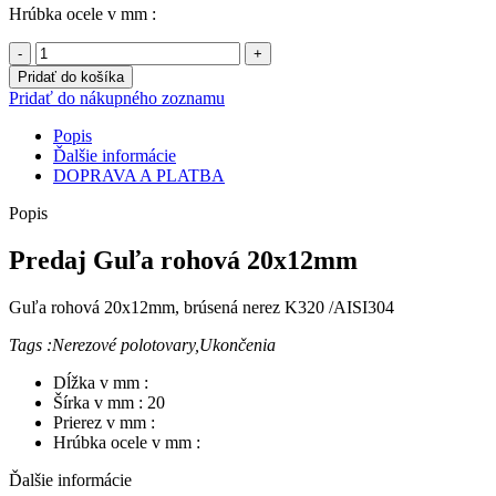
Hrúbka ocele v mm :
množstvo
Guľa
Pridať do košíka
rohová
Pridať do nákupného zoznamu
20x12mm,,
x20,
Popis
brúsená
Ďalšie informácie
nerez
DOPRAVA A PLATBA
Popis
Predaj Guľa rohová 20x12mm
Guľa rohová 20x12mm, brúsená nerez K320 /AISI304
Tags :Nerezové polotovary,Ukončenia
Dĺžka v mm :
Šírka v mm : 20
Prierez v mm :
Hrúbka ocele v mm :
Ďalšie informácie