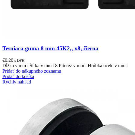
Tesniaca guma 8 mm 45K2,, x8, čierna
€
0.20
s DPH
Dĺžka v mm : Šírka v mm : 8 Prierez v mm : Hrúbka ocele v mm :
Pridať do nákupného zoznamu
Pridať do košíka
Rýchly náhľad