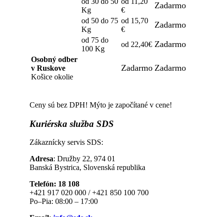
od 30 do 50
od 11,20
Zadarmo
Kg
€
od 50 do 75
od 15,70
Zadarmo
Kg
€
od 75 do
Zadarmo
od 22,40€
100 Kg
Osobný odber
Zadarmo
Zadarmo
v Ruskove
Košice okolie
Ceny sú bez DPH! Mýto je započítané v cene!
Kuriérska
služba SDS
Zákaznícky servis SDS:
Adresa
: Družby 22, 974 01
Banská Bystrica, Slovenská republika
Telefón: 18 108
+421 917 020 000 / +421 850 100 700
Po–Pia: 08:00 – 17:00