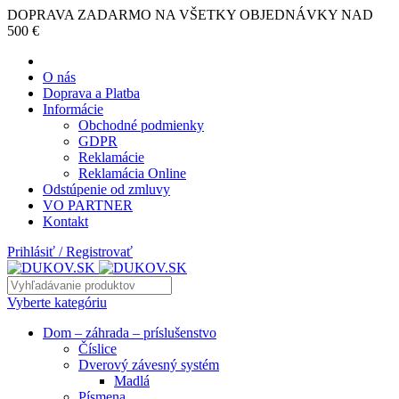
DOPRAVA ZADARMO NA VŠETKY OBJEDNÁVKY NAD
500 €
O nás
Doprava a Platba
Informácie
Obchodné podmienky
GDPR
Reklamácie
Reklamácia Online
Odstúpenie od zmluvy
VO PARTNER
Kontakt
Prihlásiť / Registrovať
Vyberte kategóriu
Dom – záhrada – príslušenstvo
Číslice
Dverový závesný systém
Madlá
Písmena