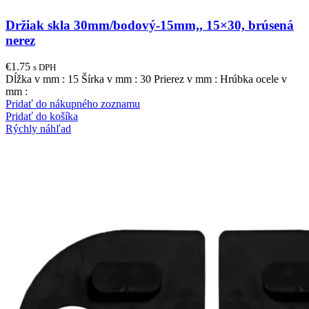
Držiak skla 30mm/bodový-15mm,, 15×30, brúsená
nerez
€
1.75
s DPH
Dĺžka v mm : 15 Šírka v mm : 30 Prierez v mm : Hrúbka ocele v
mm :
Pridať do nákupného zoznamu
Pridať do košíka
Rýchly náhľad