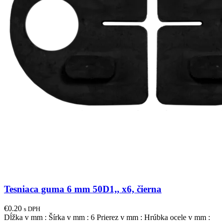
Tesniaca guma 6 mm 50D1,, x6, čierna
€
0.20
s DPH
Dĺžka v mm : Šírka v mm : 6 Prierez v mm : Hrúbka ocele v mm :