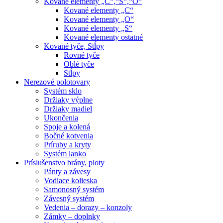
Kované elementy „C“,“S“,“O“
Kované elementy „C“
Kované elementy „O“
Kované elementy „S“
Kované elementy ostatné
Kované tyče, Stĺpy
Rovné tyče
Oblé tyče
Stĺpy
Nerezové polotovary
Systém sklo
Držiaky výplne
Držiaky madiel
Ukončenia
Spoje a kolená
Bočné kotvenia
Príruby a kryty
Systém lanko
Príslušenstvo brány, ploty
Pánty a závesy
Vodiace kolieska
Samonosný systém
Závesný systém
Vedenia – dorazy – konzoly
Zámky – doplnky