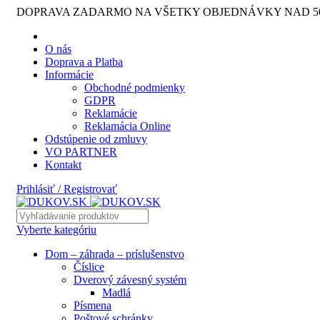
DOPRAVA ZADARMO NA VŠETKY OBJEDNÁVKY NAD 50
O nás
Doprava a Platba
Informácie
Obchodné podmienky
GDPR
Reklamácie
Reklamácia Online
Odstúpenie od zmluvy
VO PARTNER
Kontakt
Prihlásiť / Registrovať
Vyberte kategóriu
Dom – záhrada – príslušenstvo
Číslice
Dverový závesný systém
Madlá
Písmena
Poštové schránky