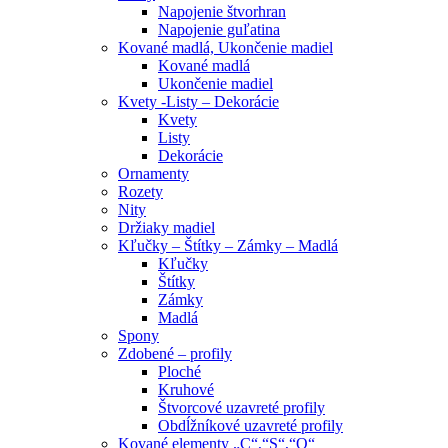
Napojenie štvorhran
Napojenie guľatina
Kované madlá, Ukončenie madiel
Kované madlá
Ukončenie madiel
Kvety -Listy – Dekorácie
Kvety
Listy
Dekorácie
Ornamenty
Rozety
Nity
Držiaky madiel
Kľučky – Štítky – Zámky – Madlá
Kľučky
Štítky
Zámky
Madlá
Spony
Zdobené – profily
Ploché
Kruhové
Štvorcové uzavreté profily
Obdĺžníkové uzavreté profily
Kované elementy „C“,“S“,“O“