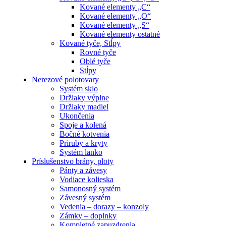
Kované elementy „C“
Kované elementy „O“
Kované elementy „S“
Kované elementy ostatné
Kované tyče, Stĺpy
Rovné tyče
Oblé tyče
Stĺpy
Nerezové polotovary
Systém sklo
Držiaky výplne
Držiaky madiel
Ukončenia
Spoje a kolená
Bočné kotvenia
Príruby a kryty
Systém lanko
Príslušenstvo brány, ploty
Pánty a závesy
Vodiace kolieska
Samonosný systém
Závesný systém
Vedenia – dorazy – konzoly
Zámky – doplnky
Kompletné zapuzdrenia