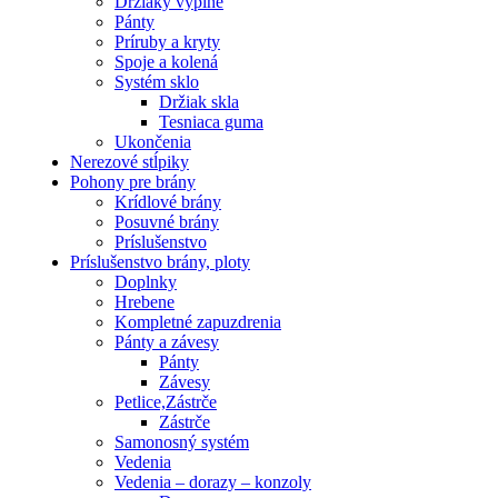
Držiaky výplne
Pánty
Príruby a kryty
Spoje a kolená
Systém sklo
Držiak skla
Tesniaca guma
Ukončenia
Nerezové stĺpiky
Pohony pre brány
Krídlové brány
Posuvné brány
Príslušenstvo
Príslušenstvo brány, ploty
Doplnky
Hrebene
Kompletné zapuzdrenia
Pánty a závesy
Pánty
Závesy
Petlice,Zástrče
Zástrče
Samonosný systém
Vedenia
Vedenia – dorazy – konzoly