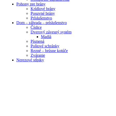
Pohony pre brány
Krídlové brány
Posuvné brány
Príslušenstvo
Dom – záhrada – príslušenstvo
Číslice
Dverový závesný systém
Madlá
Písmená
Poštové schránky
Rezné – brúsne kotúče
Zváranie
Nerezové stĺpiky