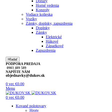
Dorazy
Horné vedenia
Konzoly
Vodiace kolieska
Vozíky
Zámky, doplnky, zapuzdrenia
Doplnky
Zámky
Elektrické
Hákové
Západkové
Zapuzdrenia
Hľadať
PODPORA PREDAJA
0903 489 589
NAPÍŠTE NÁM
objednavky@dukov.sk
0
vec
€
0.00
Menu
0
vec
€
0.00
Kované polotovary
Hroty