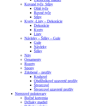
Kované tyče, Stĺpy
Oblé tyče
Rovné tyče
Stĺpy
Kvety -Listy – Dekorácie
Dekorácie
Kvety
Listy
Návleky – Šišky – Gule
Gule
Návleky
Šišky
Nity
Ornamenty
Rozety
Spony
Zdobené – profily
Kruhové
Obdĺžníkové uzavreté profily
Štvorcové
Štvorcové uzavreté profily
Nerezové polotovary
Bočné kotvenia
Držiaky madiel