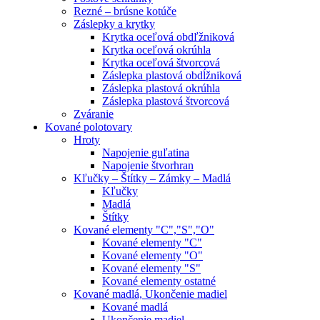
Rezné – brúsne kotúče
Záslepky a krytky
Krytka oceľová obdľžniková
Krytka oceľová okrúhla
Krytka oceľová štvorcová
Záslepka plastová obdĺžniková
Záslepka plastová okrúhla
Záslepka plastová štvorcová
Zváranie
Kované polotovary
Hroty
Napojenie guľatina
Napojenie štvorhran
Kľučky – Štítky – Zámky – Madlá
Kľučky
Madlá
Štítky
Kované elementy "C","S","O"
Kované elementy "C"
Kované elementy "O"
Kované elementy "S"
Kované elementy ostatné
Kované madlá, Ukončenie madiel
Kované madlá
Ukončenie madiel