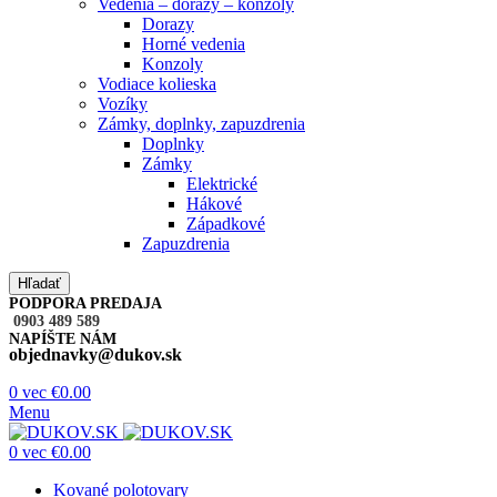
Vedenia – dorazy – konzoly
Dorazy
Horné vedenia
Konzoly
Vodiace kolieska
Vozíky
Zámky, doplnky, zapuzdrenia
Doplnky
Zámky
Elektrické
Hákové
Západkové
Zapuzdrenia
Hľadať
PODPORA PREDAJA
0903 489 589
NAPÍŠTE NÁM
objednavky@dukov.sk
0
vec
€
0.00
Menu
0
vec
€
0.00
Kované polotovary