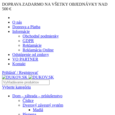
DOPRAVA ZADARMO NA VŠETKY OBJEDNÁVKY NAD
500 €
O nás
Doprava a Platba
Informácie
Obchodné podmienky
GDPR
Reklamácie
Reklamácia Online
Odstúpenie od zmluvy
VO PARTNER
Kontakt
Prihlásiť / Registrovať
Vyberte kategóriu
Dom – záhrada – príslušenstvo
Číslice
Dverový závesný systém
Madlá
Písmena