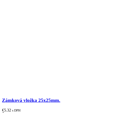
Zámková vložka 25x25mm.
€
5.32
s DPH