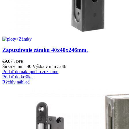
Zapuzdrenie zámku 40x40x246mm.
€
9.07
s DPH
Šírka v mm : 40 Výška v mm : 246
Pridať do nákupného zoznamu
Pridať do košíka
Rýchly náhľad