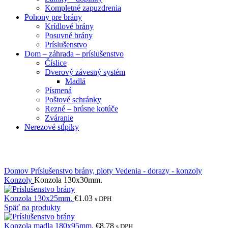
Kompletné zapuzdrenia
Pohony pre brány
Krídlové brány
Posuvné brány
Príslušenstvo
Dom – záhrada – príslušenstvo
Číslice
Dverový závesný systém
Madlá
Písmená
Poštové schránky
Rezné – brúsne kotúče
Zváranie
Nerezové stĺpiky
Obrázky zväčšíte kliknutím .
Domov
Príslušenstvo brány, ploty
Vedenia - dorazy - konzoly
Konzoly
Konzola 130x30mm.
Konzola 130x25mm.
€
1.03
s DPH
Späť na produkty
Konzola madla 180x95mm.
€
8.78
s DPH