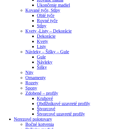
Ukončenie madiel
Kované tyče, Stĺpy
Oblé tyče
Rovné tyče
Stĺpy
Kvety -Listy – Dekorácie
Dekorácie
Kvety
Listy
Návleky – Šišky – Gule
Gule
Návleky
Šišky
Nity
Ornamenty
Rozety
Spony
Zdobené – profily
Kruhové
Obdĺžníkové uzavreté profily
Štvorcové
Štvorcové uzavreté profily
Nerezové polotovary
Bočné kotvenia