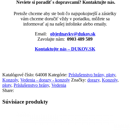
Neviete si poradiť s dopravcami? Kontaktujte nás.
Pretože chceme aby ste boli čo najspokojnejší a zásielky
vám chceme doručiť vždy v poriadku, môžete sa
informovať aj na našej infolinke alebo emaily.
Email:
objednavky@dukov.sk
Zavolajte nám:
0903 489 589
Kontaktujte nás – DUKOV.SK
Katalógové číslo:
64008
Kategórie:
Príslušenstvo brány, ploty
,
Konzoly
,
Vedenia - dorazy - konzoly
Značky:
dorazy
,
Konzoly
,
ploty
,
Príslušenstvo brány
,
Vedenia
Share:
Súvisiace produkty