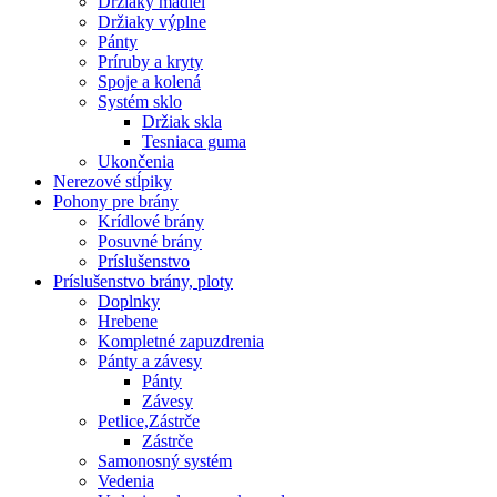
Držiaky madiel
Držiaky výplne
Pánty
Príruby a kryty
Spoje a kolená
Systém sklo
Držiak skla
Tesniaca guma
Ukončenia
Nerezové stĺpiky
Pohony pre brány
Krídlové brány
Posuvné brány
Príslušenstvo
Príslušenstvo brány, ploty
Doplnky
Hrebene
Kompletné zapuzdrenia
Pánty a závesy
Pánty
Závesy
Petlice,Zástrče
Zástrče
Samonosný systém
Vedenia