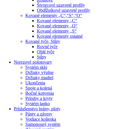
Štvorcové uzavreté profily
Obdĺžníkové uzavreté profily
Kované elementy „C“,“S“,“O“
Kované elementy „C“
Kované elementy „O“
Kované elementy „S“
Kované elementy ostatné
Kované tyče, Stĺpy
Rovné tyče
Oblé tyče
Stĺpy
Nerezové polotovary
Systém sklo
Držiaky výplne
Držiaky madiel
Ukončenia
Spoje a kolená
Bočné kotvenia
Príruby a kryty
Systém lanko
Príslušenstvo brány, ploty
Pánty a závesy
Vodiace kolieska
Samonosný systém