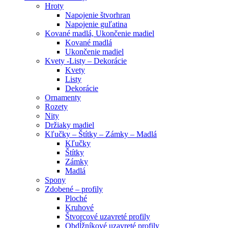
Hroty
Napojenie štvorhran
Napojenie guľatina
Kované madlá, Ukončenie madiel
Kované madlá
Ukončenie madiel
Kvety -Listy – Dekorácie
Kvety
Listy
Dekorácie
Ornamenty
Rozety
Nity
Držiaky madiel
Kľučky – Štítky – Zámky – Madlá
Kľučky
Štítky
Zámky
Madlá
Spony
Zdobené – profily
Ploché
Kruhové
Štvorcové uzavreté profily
Obdĺžníkové uzavreté profily