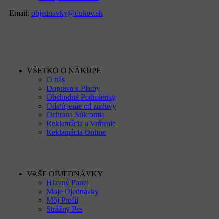
Email:
objednavky@dukov.sk
VŠETKO O NÁKUPE
O nás
Doprava a Platby
Obchodné Podmienky
Odstúpenie od zmluvy
Ochrana Súkromia
Reklamácia a Vrátenie
Reklamácia Online
VAŠE OBJEDNÁVKY
Hlavný Panel
Moje Ojednávky
Môj Profil
Strážny Pes