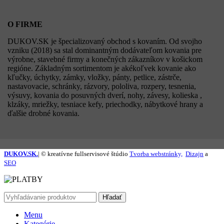
O FIRME
DUKOV.SK je špecializovaný obchod s kovaním. Od svojho
vzniku (2018) sa stal dominantným dodávateľom kovania pre
výrobne, stavebné firmy a konečných zákazníkov v košickom
regióne. Základným sortimentom je akékoľvek kovanie ako
kľučky, úchytky, zámky, vložky, pánty, petlice, zástrče,
nastavovacie, schránky, rázvory, pololiva, rozpery, tesnenia,
výsuvy, kovania do posuvných dverí, nohy, závesy, kolieska ,
klzáky, mriežky, tesniace kefy, priechodky, nábytkové hrany a
ďalšie drobné kovania.
DUKOV.SK.
| © kreatívne fullservisové štúdio
Tvorba webstránky,
Dizajn
a
SEO
Hľadať
Menu
Kategórie