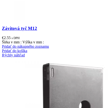
Závitová tyč M12
€
2.55
s DPH
Šírka v mm : Výška v mm :
Pridať do nákupného zoznamu
Pridať do košíka
Rýchly náhľad