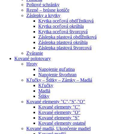
Poštové schránky
Rezné – brúsne kotúče
Záslepky a krytky
Krytka oceľová obdľžniková
Krytka oceľová okrúhla
Krytka oceľová štvorcová
Záslepka plastová obdĺžniková
Záslepka plastová okrúhla
Záslepka plastová štvorcová
Zváranie
Kované polotovary
Hroty
Napojenie guľatina
Napojenie štvorhran
Kľučky – Štítky – Zámky – Madlá
Kľučky
Madlá
Štítky
Kované elementy "C","S","O"
Kované elementy "C"
Kované elementy "O"
Kované elementy "S"
Kované elementy ostatné
Kované madlá, Ukončenie madiel
Kované madlá