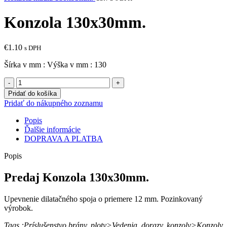
Konzola 130x30mm.
€
1.10
s DPH
Šírka v mm : Výška v mm : 130
množstvo
Konzola
Pridať do košíka
130x30mm.
Pridať do nákupného zoznamu
Popis
Ďalšie informácie
DOPRAVA A PLATBA
Popis
Predaj Konzola 130x30mm.
Upevnenie dilatačného spoja o priemere 12 mm. Pozinkovaný
výrobok.
Tags :Príslušenstvo brány, ploty>Vedenia, dorazy, konzoly>Konzoly