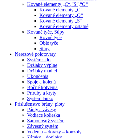
Kované elementy „C“,“S“,“O“
Kované elementy „C“
Kované elementy „O“
Kované elementy „S“
Kované elementy ostatné
Kované tyče, Stĺpy
Rovné tyče
Oblé tyče
Stĺpy
Nerezové polotovary
Systém sklo
Držiaky výplne
Držiaky madiel
Ukončenia
Spoje a kolená
Bočné kotvenia
Príruby a kryty
Systém lanko
Príslušenstvo brány, ploty
Pánty a závesy
Vodiace kolieska
Samonosný systém
Závesný systém
Vedenia – dorazy – konzoly
Zámky – doplnky