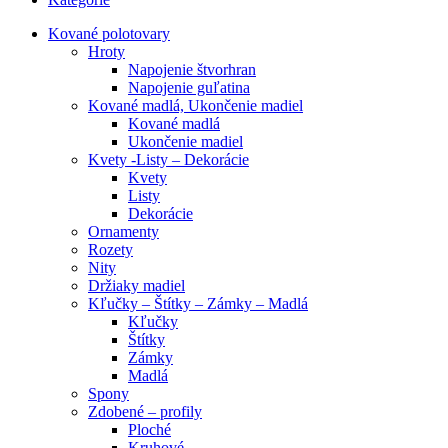
Kované polotovary
Hroty
Napojenie štvorhran
Napojenie guľatina
Kované madlá, Ukončenie madiel
Kované madlá
Ukončenie madiel
Kvety -Listy – Dekorácie
Kvety
Listy
Dekorácie
Ornamenty
Rozety
Nity
Držiaky madiel
Kľučky – Štítky – Zámky – Madlá
Kľučky
Štítky
Zámky
Madlá
Spony
Zdobené – profily
Ploché
Kruhové