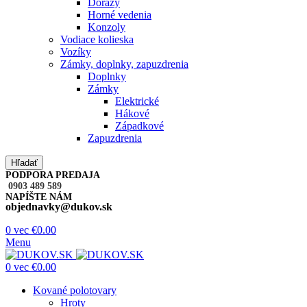
Dorazy
Horné vedenia
Konzoly
Vodiace kolieska
Vozíky
Zámky, doplnky, zapuzdrenia
Doplnky
Zámky
Elektrické
Hákové
Západkové
Zapuzdrenia
Hľadať
PODPORA PREDAJA
0903 489 589
NAPÍŠTE NÁM
objednavky@dukov.sk
0
vec
€
0.00
Menu
0
vec
€
0.00
Kované polotovary
Hroty