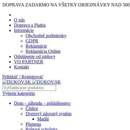
DOPRAVA ZADARMO NA VŠETKY OBJEDNÁVKY NAD 500
O nás
Doprava a Platba
Informácie
Obchodné podmienky
GDPR
Reklamácie
Reklamácia Online
Odstúpenie od zmluvy
VO PARTNER
Kontakt
Prihlásiť / Registrovať
Vyberte kategóriu
Dom – záhrada – príslušenstvo
Číslice
Dverový závesný systém
Madlá
Písmena
Poštové schránky