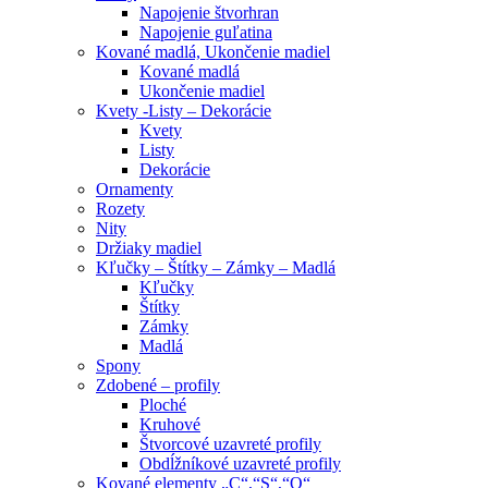
Napojenie štvorhran
Napojenie guľatina
Kované madlá, Ukončenie madiel
Kované madlá
Ukončenie madiel
Kvety -Listy – Dekorácie
Kvety
Listy
Dekorácie
Ornamenty
Rozety
Nity
Držiaky madiel
Kľučky – Štítky – Zámky – Madlá
Kľučky
Štítky
Zámky
Madlá
Spony
Zdobené – profily
Ploché
Kruhové
Štvorcové uzavreté profily
Obdĺžníkové uzavreté profily
Kované elementy „C“,“S“,“O“