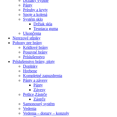
Držiaky výplne
Pánty
Príruby a kryty
Spoje a kolená
Systém sklo
Držiak skla
Tesniaca guma
Ukončenia
Nerezové stĺpiky
Pohony pre brány
Krídlové brány
Posuvné brány
Príslušenstvo
Príslušenstvo brány, ploty
Doplnky
Hrebene
Kompletné zapuzdrenia
Pánty a závesy
Pánty
Závesy
Petlice,Zástrče
Zástrče
Samonosný systém
Vedenia
Vedenia – dorazy – konzoly