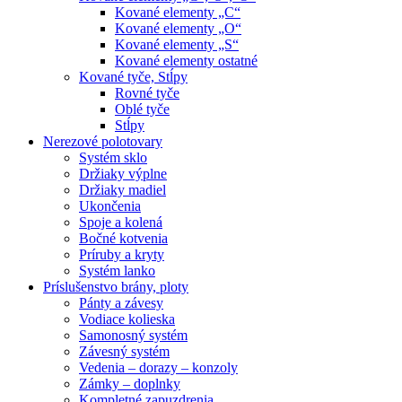
Kované elementy „C“
Kované elementy „O“
Kované elementy „S“
Kované elementy ostatné
Kované tyče, Stĺpy
Rovné tyče
Oblé tyče
Stĺpy
Nerezové polotovary
Systém sklo
Držiaky výplne
Držiaky madiel
Ukončenia
Spoje a kolená
Bočné kotvenia
Príruby a kryty
Systém lanko
Príslušenstvo brány, ploty
Pánty a závesy
Vodiace kolieska
Samonosný systém
Závesný systém
Vedenia – dorazy – konzoly
Zámky – doplnky
Kompletné zapuzdrenia