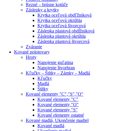
Rezné – brúsne kotúče
Záslepky a krytky
Krytka oceľová obdľžniková
Krytka oceľová okrúhla
Krytka oceľová štvorcová
Záslepka plastová obdĺžniková
Záslepka plastová okrúhla
Záslepka plastová štvorcová
Zváranie
Kované polotovary
Hroty
Napojenie guľatina
Napojenie štvorhran
Kľučky – Štítky – Zámky – Madlá
Kľučky
Madlá
Štítky
Kované elementy "C","S","O"
Kované elementy "C"
Kované elementy "O"
Kované elementy "S"
Kované elementy ostatné
Kované madlá, Ukončenie madiel
Kované madlá
Ukončenie madiel