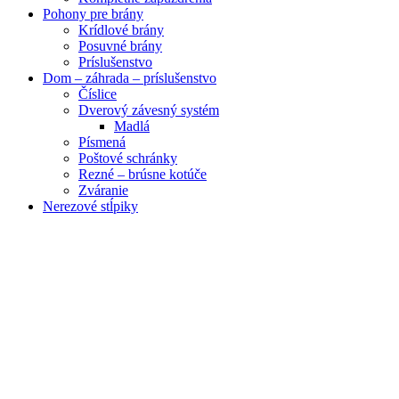
Pohony pre brány
Krídlové brány
Posuvné brány
Príslušenstvo
Dom – záhrada – príslušenstvo
Číslice
Dverový závesný systém
Madlá
Písmená
Poštové schránky
Rezné – brúsne kotúče
Zváranie
Nerezové stĺpiky