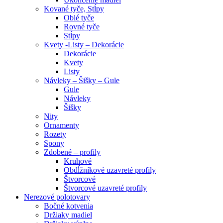
Kované tyče, Stĺpy
Oblé tyče
Rovné tyče
Stĺpy
Kvety -Listy – Dekorácie
Dekorácie
Kvety
Listy
Návleky – Šišky – Gule
Gule
Návleky
Šišky
Nity
Ornamenty
Rozety
Spony
Zdobené – profily
Kruhové
Obdĺžníkové uzavreté profily
Štvorcové
Štvorcové uzavreté profily
Nerezové polotovary
Bočné kotvenia
Držiaky madiel