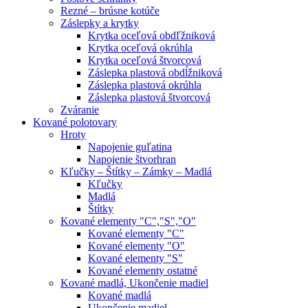
Rezné – brúsne kotúče
Záslepky a krytky
Krytka oceľová obdľžniková
Krytka oceľová okrúhla
Krytka oceľová štvorcová
Záslepka plastová obdĺžniková
Záslepka plastová okrúhla
Záslepka plastová štvorcová
Zváranie
Kované polotovary
Hroty
Napojenie guľatina
Napojenie štvorhran
Kľučky – Štítky – Zámky – Madlá
Kľučky
Madlá
Štítky
Kované elementy "C","S","O"
Kované elementy "C"
Kované elementy "O"
Kované elementy "S"
Kované elementy ostatné
Kované madlá, Ukončenie madiel
Kované madlá
Ukončenie madiel