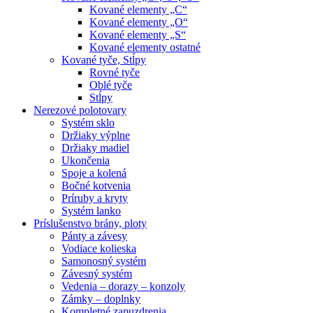
Kované elementy „C“
Kované elementy „O“
Kované elementy „S“
Kované elementy ostatné
Kované tyče, Stĺpy
Rovné tyče
Oblé tyče
Stĺpy
Nerezové polotovary
Systém sklo
Držiaky výplne
Držiaky madiel
Ukončenia
Spoje a kolená
Bočné kotvenia
Príruby a kryty
Systém lanko
Príslušenstvo brány, ploty
Pánty a závesy
Vodiace kolieska
Samonosný systém
Závesný systém
Vedenia – dorazy – konzoly
Zámky – doplnky
Kompletné zapuzdrenia