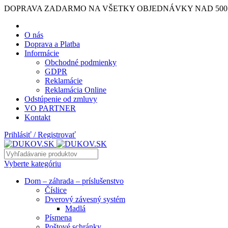
DOPRAVA ZADARMO NA VŠETKY OBJEDNÁVKY NAD 500
O nás
Doprava a Platba
Informácie
Obchodné podmienky
GDPR
Reklamácie
Reklamácia Online
Odstúpenie od zmluvy
VO PARTNER
Kontakt
Prihlásiť / Registrovať
Vyberte kategóriu
Dom – záhrada – príslušenstvo
Číslice
Dverový závesný systém
Madlá
Písmena
Poštové schránky