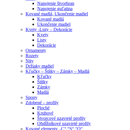
Napojenie štvorhran
Napojenie guľatina
Kované madlá, Ukončenie madiel
Kované madlá
Ukončenie madiel
Kvety -Listy – Dekorácie
Kvety
Listy
Dekorácie
Ornamenty
Rozety
Nity
Držiaky madiel
Kľučky – Štítky – Zámky – Madlá
Kľučky
Štítky
Zámky
Madlá
Spony
Zdobené – profily
Ploché
Kruhové
Štvorcové uzavreté profily
Obdĺžníkové uzavreté profily
Kované elementy „C“,“S“,“O“