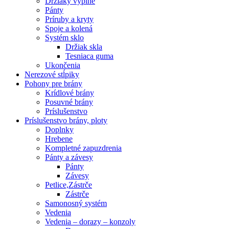
Držiaky výplne
Pánty
Príruby a kryty
Spoje a kolená
Systém sklo
Držiak skla
Tesniaca guma
Ukončenia
Nerezové stĺpiky
Pohony pre brány
Krídlové brány
Posuvné brány
Príslušenstvo
Príslušenstvo brány, ploty
Doplnky
Hrebene
Kompletné zapuzdrenia
Pánty a závesy
Pánty
Závesy
Petlice,Zástrče
Zástrče
Samonosný systém
Vedenia
Vedenia – dorazy – konzoly