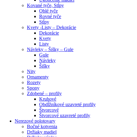
Kované tyče, Stĺpy
Oblé tyče
Rovné tyče
Stĺpy
Kvety -Listy – Dekorácie
Dekorácie
Kvety
Listy
Návleky – Šišky – Gule
Gule
Návleky
Šišky
Nity
Ornamenty
Rozety
Spony
Zdobené – profily
Kruhové
Obdĺžníkové uzavreté profily
Štvorcové
Štvorcové uzavreté profily
Nerezové polotovary
Bočné kotvenia
Držiaky madiel