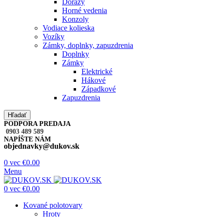
Dorazy
Horné vedenia
Konzoly
Vodiace kolieska
Vozíky
Zámky, doplnky, zapuzdrenia
Doplnky
Zámky
Elektrické
Hákové
Západkové
Zapuzdrenia
Hľadať
PODPORA PREDAJA
0903 489 589
NAPÍŠTE NÁM
objednavky@dukov.sk
0
vec
€
0.00
Menu
0
vec
€
0.00
Kované polotovary
Hroty