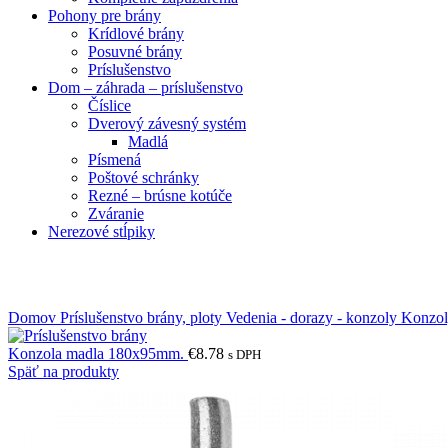
Pohony pre brány
Krídlové brány
Posuvné brány
Príslušenstvo
Dom – záhrada – príslušenstvo
Číslice
Dverový závesný systém
Madlá
Písmená
Poštové schránky
Rezné – brúsne kotúče
Zváranie
Nerezové stĺpiky
Obrázky zväčšíte kliknutím .
Domov
Príslušenstvo brány, ploty
Vedenia - dorazy - konzoly
Konzo
Konzola madla 180x95mm.
€
8.78
s DPH
Späť na produkty