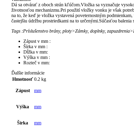
Dá sa otvárať z oboch strán kľúčom.Vložka sa vyznačuje vysok
životnosťou mechanizmu.Pri použití vložky vonku je však potre
na to, že keď je vložka vystavená poveternostným podmienkam, 
častejšiu údržbu prostriedkami na to určenými.Súčasťou balenia s
Tags :Príslušenstvo brány, ploty>Zámky, doplnky, zapuzdrenia
Zápust v mm :
Šírka v mm :
Dĺžka v mm:
Výška v mm :
Rozteč v mm:
Ďalšie informácie
Hmotnosť
0.2 kg
Zápust
mm
Výška
mm
Šírka
mm