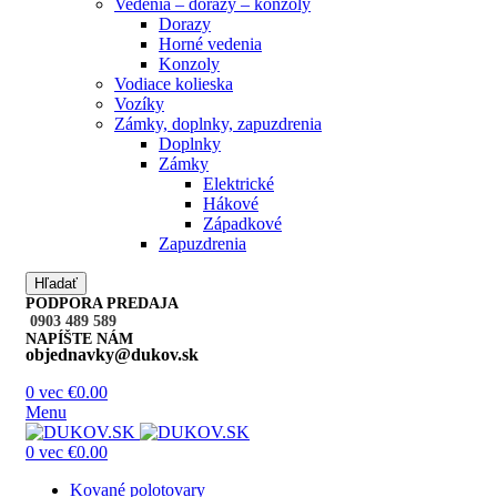
Vedenia – dorazy – konzoly
Dorazy
Horné vedenia
Konzoly
Vodiace kolieska
Vozíky
Zámky, doplnky, zapuzdrenia
Doplnky
Zámky
Elektrické
Hákové
Západkové
Zapuzdrenia
Hľadať
PODPORA PREDAJA
0903 489 589
NAPÍŠTE NÁM
objednavky@dukov.sk
0
vec
€
0.00
Menu
0
vec
€
0.00
Kované polotovary