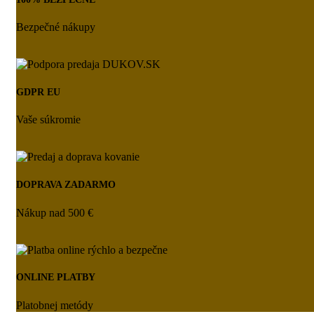
Bezpečné nákupy
GDPR EU
Vaše súkromie
DOPRAVA ZADARMO
Nákup nad 500 €
ONLINE PLATBY
Platobnej metódy