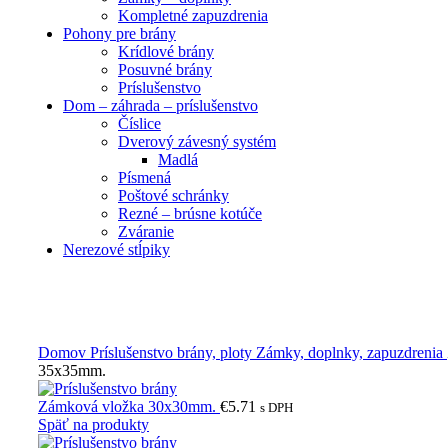
Kompletné zapuzdrenia
Pohony pre brány
Krídlové brány
Posuvné brány
Príslušenstvo
Dom – záhrada – príslušenstvo
Číslice
Dverový závesný systém
Madlá
Písmená
Poštové schránky
Rezné – brúsne kotúče
Zváranie
Nerezové stĺpiky
Obrázky zväčšíte kliknutím .
Domov
Príslušenstvo brány, ploty
Zámky, doplnky, zapuzdrenia
35x35mm.
Zámková vložka 30x30mm.
€
5.71
s DPH
Späť na produkty