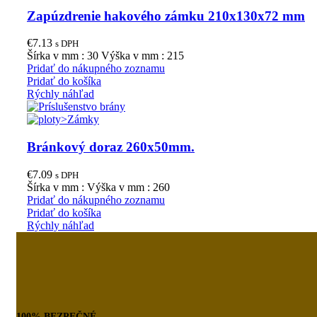
Zapúzdrenie hakového zámku 210x130x72 mm
€
7.13
s DPH
Šírka v mm : 30 Výška v mm : 215
Pridať do nákupného zoznamu
Pridať do košíka
Rýchly náhľad
Bránkový doraz 260x50mm.
€
7.09
s DPH
Šírka v mm : Výška v mm : 260
Pridať do nákupného zoznamu
Pridať do košíka
Rýchly náhľad
100% BEZPEČNÉ