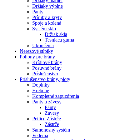
Držiaky madiel
Držiaky výplne
Pánty
Príruby a kryty
Spoje a kolená
Systém sklo
Držiak skla
Tesniaca guma
Ukončenia
Nerezové stĺpiky
Pohony pre brány
Krídlové brány
Posuvné brány
Príslušenstvo
Príslušenstvo brány, ploty
Doplnky
Hrebene
Kompletné zapuzdrenia
Pánty a závesy
Pánty
Závesy
Petlice,Zástrče
Zástrče
Samonosný systém
Vedenia