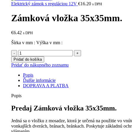
Elektrický zámok s reguláciou 12V
€
16.20
s DPH
Zámková vložka 35x35mm.
€
6.42
s DPH
Šírka v mm : Výška v mm :
množstvo
Zámková
Pridať do košíka
vložka
Pridať do nákupného zoznamu
35x35mm.
Popis
Ďalšie informácie
DOPRAVA A PLATBA
Popis
Predaj Zámková vložka 35x35mm.
Jedná sa o vložku z mosadze, ktorá je určená na použitie vo vnút
vonkajších dverách, bránach, bránkach. Poskytuje základnú och
vlámaním.