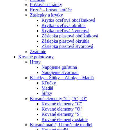
Poštové schránky
Rezné – brúsne kotúče
Záslepky a krytky
Krytka oceľová obdľžniková
Krytka oceľová okrúhla
Krytka oceľová štvorcová
Záslepka plastová obdĺžniková
Záslepka plastová okrúhla
Záslepka plastová štvorcová
Zváranie
Kované polotovary
Hroty
Napojenie guľatina
Napojenie štvorhran
Kľučky – Štítky – Zámky – Madlá
Kľučky
Madlá
Štítky
Kované elementy "C","S","O"
Kované elementy "C"
Kované elementy "O"
Kované elementy "S"
Kované elementy ostatné
Kované madlá, Ukončenie madiel
Kované madlá