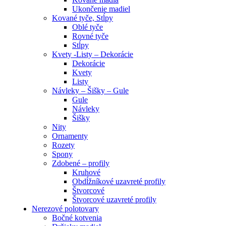
Ukončenie madiel
Kované tyče, Stĺpy
Oblé tyče
Rovné tyče
Stĺpy
Kvety -Listy – Dekorácie
Dekorácie
Kvety
Listy
Návleky – Šišky – Gule
Gule
Návleky
Šišky
Nity
Ornamenty
Rozety
Spony
Zdobené – profily
Kruhové
Obdĺžníkové uzavreté profily
Štvorcové
Štvorcové uzavreté profily
Nerezové polotovary
Bočné kotvenia