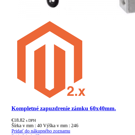
Kompletné zapuzdrenie zámku 60x40mm.
€
18.82
s DPH
Šírka v mm : 40 Výška v mm : 246
Pridať do nákupného zoznamu