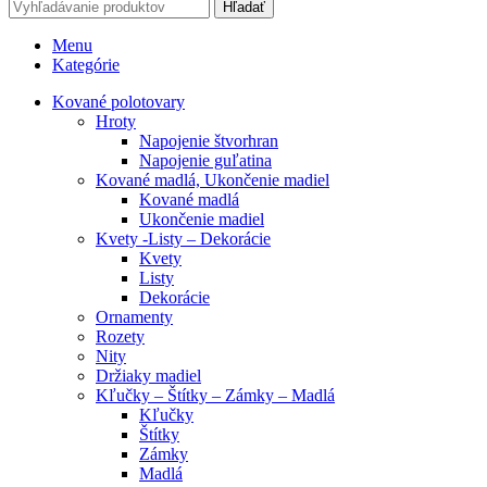
Hľadať
Menu
Kategórie
Kované polotovary
Hroty
Napojenie štvorhran
Napojenie guľatina
Kované madlá, Ukončenie madiel
Kované madlá
Ukončenie madiel
Kvety -Listy – Dekorácie
Kvety
Listy
Dekorácie
Ornamenty
Rozety
Nity
Držiaky madiel
Kľučky – Štítky – Zámky – Madlá
Kľučky
Štítky
Zámky
Madlá