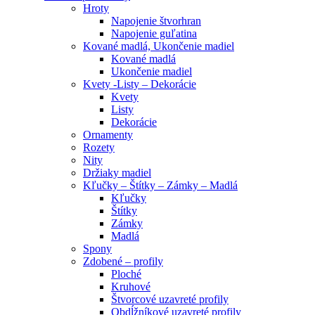
Hroty
Napojenie štvorhran
Napojenie guľatina
Kované madlá, Ukončenie madiel
Kované madlá
Ukončenie madiel
Kvety -Listy – Dekorácie
Kvety
Listy
Dekorácie
Ornamenty
Rozety
Nity
Držiaky madiel
Kľučky – Štítky – Zámky – Madlá
Kľučky
Štítky
Zámky
Madlá
Spony
Zdobené – profily
Ploché
Kruhové
Štvorcové uzavreté profily
Obdĺžníkové uzavreté profily