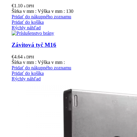
€
1.10
s DPH
Šírka v mm : Výška v mm : 130
Pridať do nákupného zoznamu
Pridať do košíka
Rýchly náhľad
Závitová tyč M16
€
4.64
s DPH
Šírka v mm : Výška v mm :
Pridať do nákupného zoznamu
Pridať do košíka
Rýchly náhľad