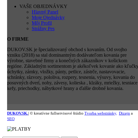
VAŠE OBJEDNÁVKY
Hlavný Panel
Moje Ojednávky
Môj Profil
Strážny Pes
O FIRME
DUKOV.SK je špecializovaný obchod s kovaním. Od svojho
vzniku (2018) sa stal dominantným dodávateľom kovania pre
výrobne, stavebné firmy a konečných zákazníkov v košickom
regióne. Základným sortimentom je akékoľvek kovanie ako kľučky
úchytky, zámky, vložky, pánty, petlice, zástrče, nastavovacie,
schránky, rázvory, pololiva, rozpery, tesnenia, výsuvy, kovania do
posuvných dverí, nohy, závesy, kolieska , klzáky, mriežky, tesniace
kefy, priechodky, nábytkové hrany a ďalšie drobné kovania.
DUKOV.SK.
| © kreatívne fullservisové štúdio
Tvorba webstránky,
Dizajn
a
SEO