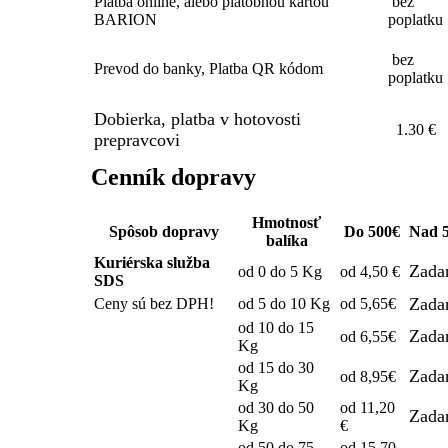
Platba online, alebo platobnou kartou
bez
BARION
poplatku
bez
Prevod do banky, Platba QR kódom
poplatku
Dobierka, platba v hotovosti
1.30 €
prepravcovi
Cenník dopravy
Hmotnosť
Spôsob dopravy
Do 500€
Nad 
balíka
Kuriérska služba
Zada
od 0 do 5 Kg
od 4,50 €
SDS
Zada
Ceny sú bez DPH!
od 5 do 10 Kg
od 5,65€
od 10 do 15
Zada
od 6,55€
Kg
od 15 do 30
Zada
od 8,95€
Kg
od 30 do 50
od 11,20
Zada
Kg
€
od 50 do 75
od 15,70