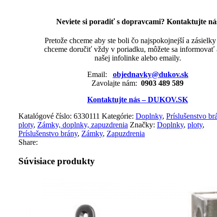
Neviete si poradiť s dopravcami? Kontaktujte ná
Pretože chceme aby ste boli čo najspokojnejší a zásielk
chceme doručiť vždy v poriadku, môžete sa informovať 
našej infolinke alebo emaily.
Email:
objednavky@dukov.sk
Zavolajte nám:
0903 489 589
Kontaktujte nás – DUKOV.SK
Katalógové číslo:
6330111
Kategórie:
Doplnky
,
Príslušenstvo br
ploty
,
Zámky, doplnky, zapuzdrenia
Značky:
Doplnky
,
ploty
,
Príslušenstvo brány
,
Zámky
,
Zapuzdrenia
Share:
Súvisiace produkty