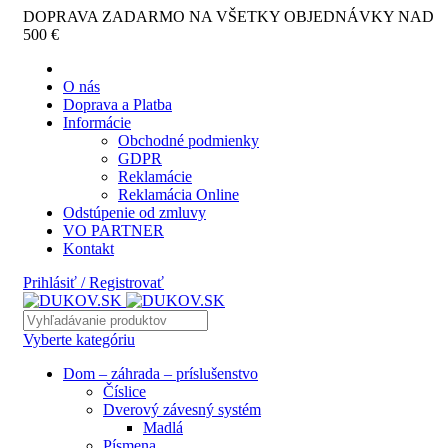
DOPRAVA ZADARMO NA VŠETKY OBJEDNÁVKY NAD
500 €
O nás
Doprava a Platba
Informácie
Obchodné podmienky
GDPR
Reklamácie
Reklamácia Online
Odstúpenie od zmluvy
VO PARTNER
Kontakt
Prihlásiť / Registrovať
Vyberte kategóriu
Dom – záhrada – príslušenstvo
Číslice
Dverový závesný systém
Madlá
Písmena