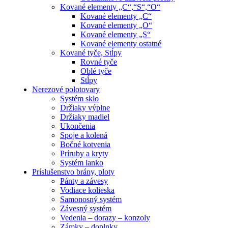
Kované elementy „C“,“S“,“O“
Kované elementy „C“
Kované elementy „O“
Kované elementy „S“
Kované elementy ostatné
Kované tyče, Stĺpy
Rovné tyče
Oblé tyče
Stĺpy
Nerezové polotovary
Systém sklo
Držiaky výplne
Držiaky madiel
Ukončenia
Spoje a kolená
Bočné kotvenia
Príruby a kryty
Systém lanko
Príslušenstvo brány, ploty
Pánty a závesy
Vodiace kolieska
Samonosný systém
Závesný systém
Vedenia – dorazy – konzoly
Zámky – doplnky