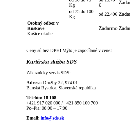
Zada
Kg
€
od 75 do 100
Zada
od 22,40€
Kg
Osobný odber v
Zadarmo
Zada
Ruskove
Košice okolie
Ceny sú bez DPH! Mýto je započítané v cene!
Kuriérska
služba SDS
Zákaznícky servis SDS:
Adresa
: Družby 22, 974 01
Banská Bystrica, Slovenská republika
Telefón: 18 108
+421 917 020 000 / +421 850 100 700
Po–Pia: 08:00 – 17:00
Email:
info@sds.sk