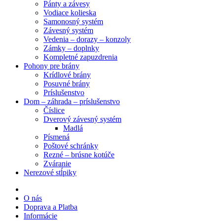
Pánty a závesy
Vodiace kolieska
Samonosný systém
Závesný systém
Vedenia – dorazy – konzoly
Zámky – doplnky
Kompletné zapuzdrenia
Pohony pre brány
Krídlové brány
Posuvné brány
Príslušenstvo
Dom – záhrada – príslušenstvo
Číslice
Dverový závesný systém
Madlá
Písmená
Poštové schránky
Rezné – brúsne kotúče
Zváranie
Nerezové stĺpiky
O nás
Doprava a Platba
Informácie