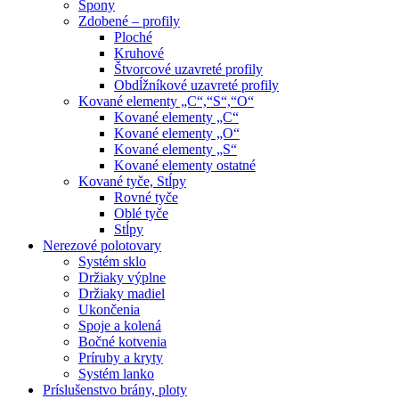
Spony
Zdobené – profily
Ploché
Kruhové
Štvorcové uzavreté profily
Obdĺžníkové uzavreté profily
Kované elementy „C“,“S“,“O“
Kované elementy „C“
Kované elementy „O“
Kované elementy „S“
Kované elementy ostatné
Kované tyče, Stĺpy
Rovné tyče
Oblé tyče
Stĺpy
Nerezové polotovary
Systém sklo
Držiaky výplne
Držiaky madiel
Ukončenia
Spoje a kolená
Bočné kotvenia
Príruby a kryty
Systém lanko
Príslušenstvo brány, ploty