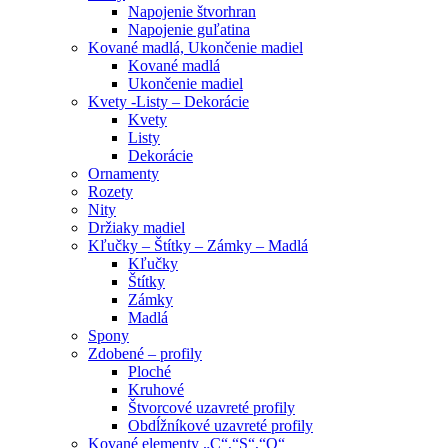
Napojenie štvorhran
Napojenie guľatina
Kované madlá, Ukončenie madiel
Kované madlá
Ukončenie madiel
Kvety -Listy – Dekorácie
Kvety
Listy
Dekorácie
Ornamenty
Rozety
Nity
Držiaky madiel
Kľučky – Štítky – Zámky – Madlá
Kľučky
Štítky
Zámky
Madlá
Spony
Zdobené – profily
Ploché
Kruhové
Štvorcové uzavreté profily
Obdĺžníkové uzavreté profily
Kované elementy „C“,“S“,“O“