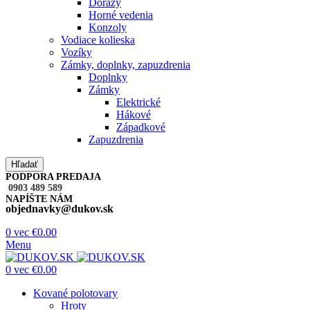
Dorazy
Horné vedenia
Konzoly
Vodiace kolieska
Vozíky
Zámky, doplnky, zapuzdrenia
Doplnky
Zámky
Elektrické
Hákové
Západkové
Zapuzdrenia
Hľadať
PODPORA PREDAJA
0903 489 589
NAPÍŠTE NÁM
objednavky@dukov.sk
0
vec
€
0.00
Menu
0
vec
€
0.00
Kované polotovary
Hroty