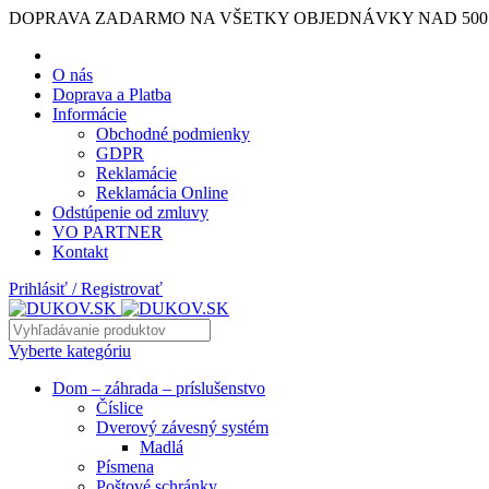
DOPRAVA ZADARMO NA VŠETKY OBJEDNÁVKY NAD 500
O nás
Doprava a Platba
Informácie
Obchodné podmienky
GDPR
Reklamácie
Reklamácia Online
Odstúpenie od zmluvy
VO PARTNER
Kontakt
Prihlásiť / Registrovať
Vyberte kategóriu
Dom – záhrada – príslušenstvo
Číslice
Dverový závesný systém
Madlá
Písmena
Poštové schránky