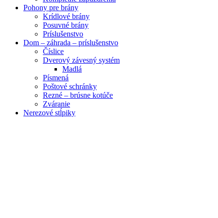
Pohony pre brány
Krídlové brány
Posuvné brány
Príslušenstvo
Dom – záhrada – príslušenstvo
Číslice
Dverový závesný systém
Madlá
Písmená
Poštové schránky
Rezné – brúsne kotúče
Zváranie
Nerezové stĺpiky