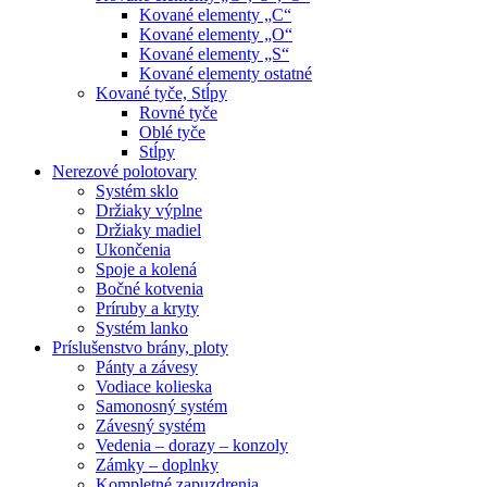
Kované elementy „C“
Kované elementy „O“
Kované elementy „S“
Kované elementy ostatné
Kované tyče, Stĺpy
Rovné tyče
Oblé tyče
Stĺpy
Nerezové polotovary
Systém sklo
Držiaky výplne
Držiaky madiel
Ukončenia
Spoje a kolená
Bočné kotvenia
Príruby a kryty
Systém lanko
Príslušenstvo brány, ploty
Pánty a závesy
Vodiace kolieska
Samonosný systém
Závesný systém
Vedenia – dorazy – konzoly
Zámky – doplnky
Kompletné zapuzdrenia