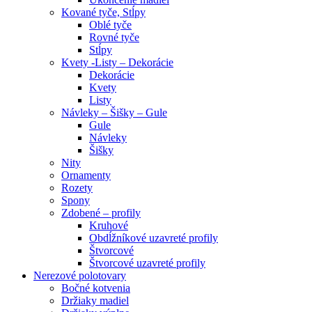
Kované tyče, Stĺpy
Oblé tyče
Rovné tyče
Stĺpy
Kvety -Listy – Dekorácie
Dekorácie
Kvety
Listy
Návleky – Šišky – Gule
Gule
Návleky
Šišky
Nity
Ornamenty
Rozety
Spony
Zdobené – profily
Kruhové
Obdĺžníkové uzavreté profily
Štvorcové
Štvorcové uzavreté profily
Nerezové polotovary
Bočné kotvenia
Držiaky madiel