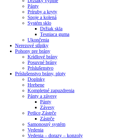
Držiaky výplne
Pánty
Príruby a kryty
Spoje a kolená
Systém sklo
Držiak skla
Tesniaca guma
Ukončenia
Nerezové stĺpiky
Pohony pre brány
Krídlové brány
Posuvné brány
Príslušenstvo
Príslušenstvo brány, ploty
Doplnky
Hrebene
Kompletné zapuzdrenia
Pánty a závesy
Pánty
Závesy
Petlice,Zástrče
Zástrče
Samonosný systém
Vedenia
Vedenia – dorazy – konzoly