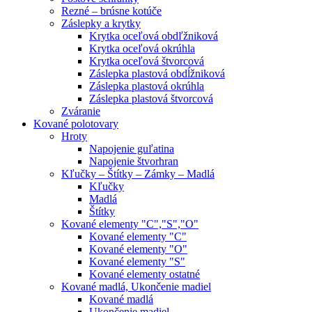
Rezné – brúsne kotúče
Záslepky a krytky
Krytka oceľová obdľžniková
Krytka oceľová okrúhla
Krytka oceľová štvorcová
Záslepka plastová obdĺžniková
Záslepka plastová okrúhla
Záslepka plastová štvorcová
Zváranie
Kované polotovary
Hroty
Napojenie guľatina
Napojenie štvorhran
Kľučky – Štítky – Zámky – Madlá
Kľučky
Madlá
Štítky
Kované elementy "C","S","O"
Kované elementy "C"
Kované elementy "O"
Kované elementy "S"
Kované elementy ostatné
Kované madlá, Ukončenie madiel
Kované madlá
Ukončenie madiel