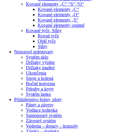
Kované elementy „C“,“S“,“O“
Kované elementy „C“
Kované elementy „O“
Kované elementy „S“
Kované elementy ostatné
Kované tyče, Stĺpy
Rovné tyče
Oblé tyče
Stĺpy
Nerezové polotovary
Systém sklo
Držiaky výplne
Držiaky madiel
Ukončenia
Spoje a kolená
Bočné kotvenia
Príruby a kryty
Systém lanko
Príslušenstvo brány, ploty
Pánty a závesy
Vodiace kolieska
Samonosný systém
Závesný systém
Vedenia – dorazy – konzoly
Zámky – doplnky