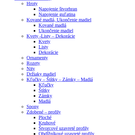
Hroty
Napojenie štvorhran
Napojenie guľatina
Kované madlá, Ukončenie madiel
Kované madlá
Ukončenie madiel
Kvety -Listy – Dekorácie
Kvety
Listy
Dekorácie
Ornamenty
Rozety
Nity
Držiaky madiel
Kľučky – Štítky – Zámky – Madlá
Kľučky
Štítky
Zámky
Madlá
Spony
Zdobené – profily
Ploché
Kruhové
Štvorcové uzavreté profily
Obdĺžníkové uzavreté profily