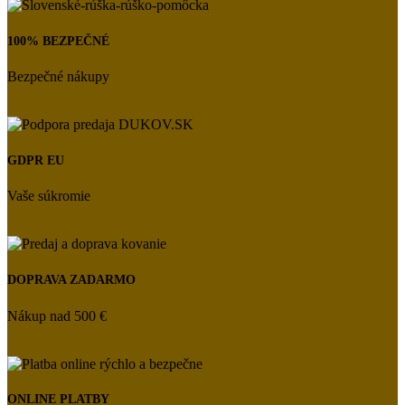
100% BEZPEČNÉ
Bezpečné nákupy
GDPR EU
Vaše súkromie
DOPRAVA ZADARMO
Nákup nad 500 €
ONLINE PLATBY