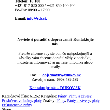
Telefón: 18 108
+421 917 020 000 / +421 850 100 700
Po–Pia: 08:00 – 17:00
Email:
info@sds.sk
Neviete si poradiť s dopravcami? Kontaktujte
nás.
Pretože chceme aby ste boli čo najspokojnejší a
zásielky vám chceme doručiť vždy v poriadku,
môžete sa informovať aj na našej infolinke alebo
emaily.
Email:
objednavky@dukov.sk
Zavolajte nám:
0903 489 589
Kontaktujte nás – DUKOV.SK
Katalógové číslo:
61262
Kategórie:
Pánty
,
Pánty a závesy
,
Príslušenstvo brány, ploty
Značky:
Pánty
,
Pánty a závesy
,
ploty
,
Príslušenstvo brány
Share: