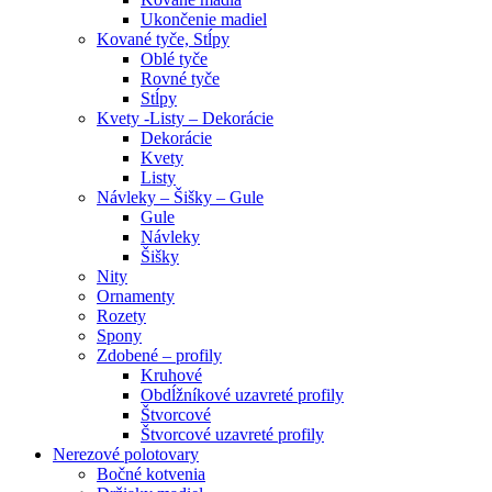
Ukončenie madiel
Kované tyče, Stĺpy
Oblé tyče
Rovné tyče
Stĺpy
Kvety -Listy – Dekorácie
Dekorácie
Kvety
Listy
Návleky – Šišky – Gule
Gule
Návleky
Šišky
Nity
Ornamenty
Rozety
Spony
Zdobené – profily
Kruhové
Obdĺžníkové uzavreté profily
Štvorcové
Štvorcové uzavreté profily
Nerezové polotovary
Bočné kotvenia