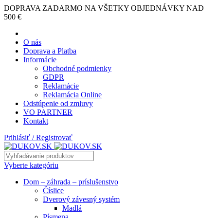
DOPRAVA ZADARMO NA VŠETKY OBJEDNÁVKY NAD
500 €
O nás
Doprava a Platba
Informácie
Obchodné podmienky
GDPR
Reklamácie
Reklamácia Online
Odstúpenie od zmluvy
VO PARTNER
Kontakt
Prihlásiť / Registrovať
Vyberte kategóriu
Dom – záhrada – príslušenstvo
Číslice
Dverový závesný systém
Madlá
Písmena