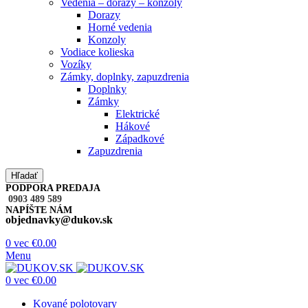
Vedenia – dorazy – konzoly
Dorazy
Horné vedenia
Konzoly
Vodiace kolieska
Vozíky
Zámky, doplnky, zapuzdrenia
Doplnky
Zámky
Elektrické
Hákové
Západkové
Zapuzdrenia
Hľadať
PODPORA PREDAJA
0903 489 589
NAPÍŠTE NÁM
objednavky@dukov.sk
0
vec
€
0.00
Menu
0
vec
€
0.00
Kované polotovary