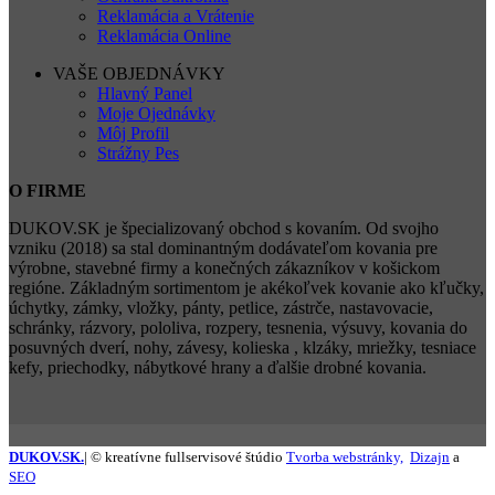
Reklamácia a Vrátenie
Reklamácia Online
VAŠE OBJEDNÁVKY
Hlavný Panel
Moje Ojednávky
Môj Profil
Strážny Pes
O FIRME
DUKOV.SK je špecializovaný obchod s kovaním. Od svojho
vzniku (2018) sa stal dominantným dodávateľom kovania pre
výrobne, stavebné firmy a konečných zákazníkov v košickom
regióne. Základným sortimentom je akékoľvek kovanie ako kľučky,
úchytky, zámky, vložky, pánty, petlice, zástrče, nastavovacie,
schránky, rázvory, pololiva, rozpery, tesnenia, výsuvy, kovania do
posuvných dverí, nohy, závesy, kolieska , klzáky, mriežky, tesniace
kefy, priechodky, nábytkové hrany a ďalšie drobné kovania.
DUKOV.SK.
| © kreatívne fullservisové štúdio
Tvorba webstránky,
Dizajn
a
SEO