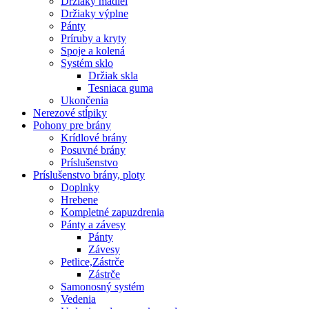
Držiaky madiel
Držiaky výplne
Pánty
Príruby a kryty
Spoje a kolená
Systém sklo
Držiak skla
Tesniaca guma
Ukončenia
Nerezové stĺpiky
Pohony pre brány
Krídlové brány
Posuvné brány
Príslušenstvo
Príslušenstvo brány, ploty
Doplnky
Hrebene
Kompletné zapuzdrenia
Pánty a závesy
Pánty
Závesy
Petlice,Zástrče
Zástrče
Samonosný systém
Vedenia