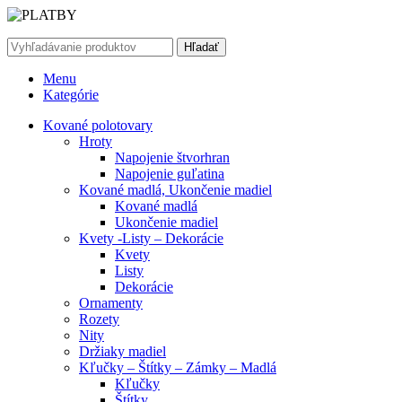
Hľadať
Menu
Kategórie
Kované polotovary
Hroty
Napojenie štvorhran
Napojenie guľatina
Kované madlá, Ukončenie madiel
Kované madlá
Ukončenie madiel
Kvety -Listy – Dekorácie
Kvety
Listy
Dekorácie
Ornamenty
Rozety
Nity
Držiaky madiel
Kľučky – Štítky – Zámky – Madlá
Kľučky
Štítky