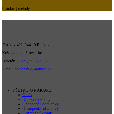
Platobnej metódy
Ruskov 492, 044 19 Ruskov
Košice-okolie Slovensko
Telefón:
(+421) 903 489 589
Email:
objednavky@dukov.sk
VŠETKO O NÁKUPE
O nás
Doprava a Platby
Obchodné Podmienky
Odstúpenie od zmluvy
Ochrana Súkromia