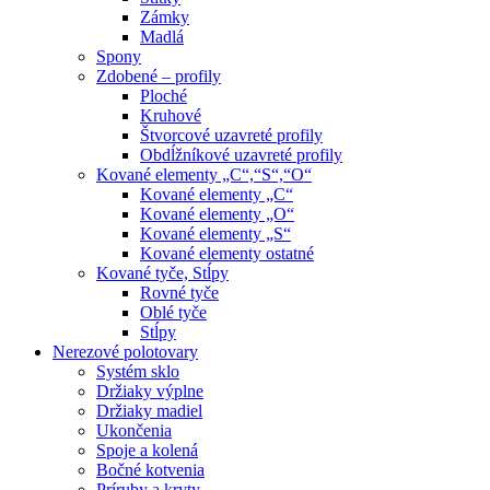
Zámky
Madlá
Spony
Zdobené – profily
Ploché
Kruhové
Štvorcové uzavreté profily
Obdĺžníkové uzavreté profily
Kované elementy „C“,“S“,“O“
Kované elementy „C“
Kované elementy „O“
Kované elementy „S“
Kované elementy ostatné
Kované tyče, Stĺpy
Rovné tyče
Oblé tyče
Stĺpy
Nerezové polotovary
Systém sklo
Držiaky výplne
Držiaky madiel
Ukončenia
Spoje a kolená
Bočné kotvenia
Príruby a kryty