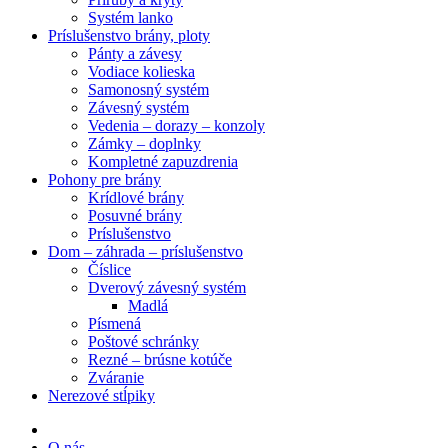
Systém lanko
Príslušenstvo brány, ploty
Pánty a závesy
Vodiace kolieska
Samonosný systém
Závesný systém
Vedenia – dorazy – konzoly
Zámky – doplnky
Kompletné zapuzdrenia
Pohony pre brány
Krídlové brány
Posuvné brány
Príslušenstvo
Dom – záhrada – príslušenstvo
Číslice
Dverový závesný systém
Madlá
Písmená
Poštové schránky
Rezné – brúsne kotúče
Zváranie
Nerezové stĺpiky
O nás