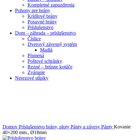
Kompletné zapuzdrenia
Pohony pre brány
Krídlové brány
Posuvné brány
Príslušenstvo
Dom – záhrada – príslušenstvo
Číslice
Dverový závesný systém
Madlá
Písmená
Poštové schránky
Rezné – brúsne kotúče
Zváranie
Nerezové stĺpiky
Obrázky zväčšíte kliknutím .
Domov
Príslušenstvo brány, ploty
Pánty a závesy
Pánty
Kovanie
40×200 mm., Ø18mm