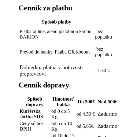
Cenník za platbu
Spôsob platby
Platba online, alebo platobnou kartou
bez
BARION
poplatku
bez
Prevod do banky, Platba QR kódom
poplatku
Dobierka, platba v hotovosti
1.30 €
prepravcovi
Cenník dopravy
Spôsob
Hmotnosť
Do 500€
Nad 500€
dopravy
balíka
Kuriérska
od 0 do 5
Zadarmo
od 4,50 €
služba SDS
Kg
Ceny sú bez
od 5 do 10
Zadarmo
od 5,65€
DPH!
Kg
od 10 do 15