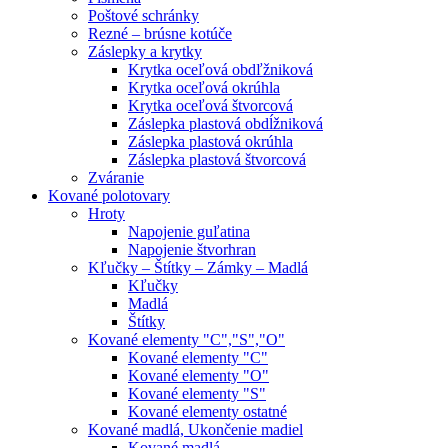
Poštové schránky
Rezné – brúsne kotúče
Záslepky a krytky
Krytka oceľová obdľžniková
Krytka oceľová okrúhla
Krytka oceľová štvorcová
Záslepka plastová obdĺžniková
Záslepka plastová okrúhla
Záslepka plastová štvorcová
Zváranie
Kované polotovary
Hroty
Napojenie guľatina
Napojenie štvorhran
Kľučky – Štítky – Zámky – Madlá
Kľučky
Madlá
Štítky
Kované elementy "C","S","O"
Kované elementy "C"
Kované elementy "O"
Kované elementy "S"
Kované elementy ostatné
Kované madlá, Ukončenie madiel
Kované madlá