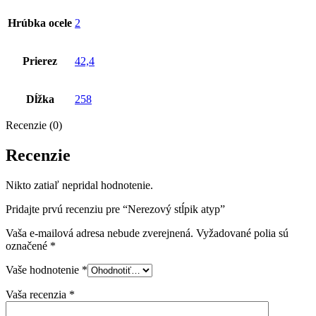
Hrúbka ocele
2
Prierez
42,4
Dĺžka
258
Recenzie (0)
Recenzie
Nikto zatiaľ nepridal hodnotenie.
Pridajte prvú recenziu pre “Nerezový stĺpik atyp”
Vaša e-mailová adresa nebude zverejnená.
Vyžadované polia sú
označené
*
Vaše hodnotenie
*
Vaša recenzia
*