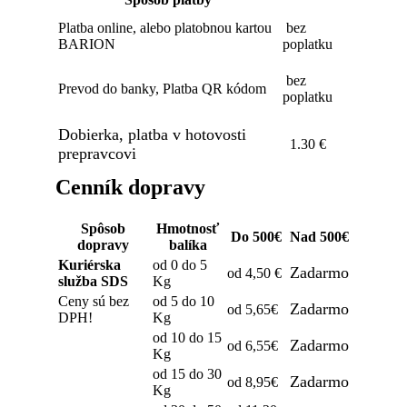
Platba online, alebo platobnou kartou
bez
BARION
poplatku
bez
Prevod do banky, Platba QR kódom
poplatku
Dobierka, platba v hotovosti
1.30 €
prepravcovi
Cenník dopravy
Spôsob
Hmotnosť
Do 500€
Nad 500€
dopravy
balíka
Kuriérska
od 0 do 5
Zadarmo
od 4,50 €
služba SDS
Kg
Ceny sú bez
od 5 do 10
Zadarmo
od 5,65€
DPH!
Kg
od 10 do 15
Zadarmo
od 6,55€
Kg
od 15 do 30
Zadarmo
od 8,95€
Kg