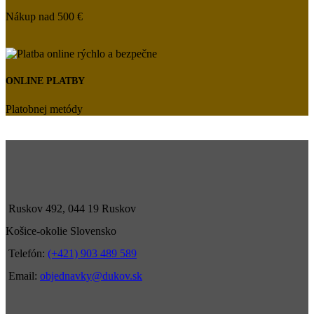
Nákup nad 500 €
ONLINE PLATBY
Platobnej metódy
Ruskov 492, 044 19 Ruskov
Košice-okolie Slovensko
Telefón:
(+421) 903 489 589
Email:
objednavky@dukov.sk