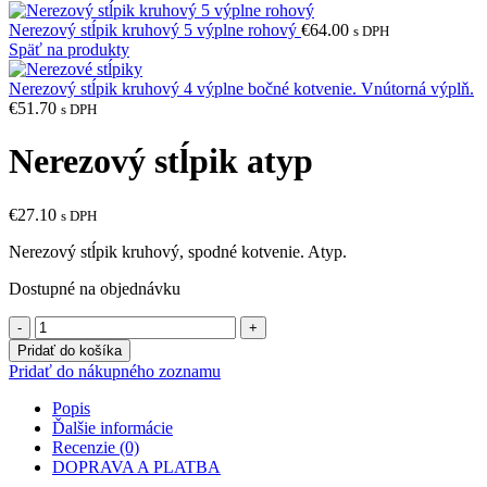
Nerezový stĺpik kruhový 5 výplne rohový
€
64.00
s DPH
Späť na produkty
Nerezový stĺpik kruhový 4 výplne bočné kotvenie. Vnútorná výplň.
€
51.70
s DPH
Nerezový stĺpik atyp
€
27.10
s DPH
Nerezový stĺpik kruhový, spodné kotvenie. Atyp.
Dostupné na objednávku
množstvo
Nerezový
Pridať do košíka
stĺpik
Pridať do nákupného zoznamu
atyp
Popis
Ďalšie informácie
Recenzie (0)
DOPRAVA A PLATBA