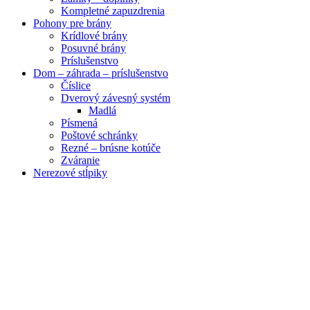
Kompletné zapuzdrenia
Pohony pre brány
Krídlové brány
Posuvné brány
Príslušenstvo
Dom – záhrada – príslušenstvo
Číslice
Dverový závesný systém
Madlá
Písmená
Poštové schránky
Rezné – brúsne kotúče
Zváranie
Nerezové stĺpiky