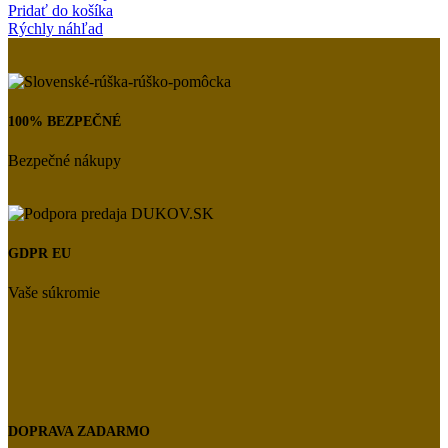
Pridať do košíka
Rýchly náhľad
100% BEZPEČNÉ
Bezpečné nákupy
GDPR EU
Vaše súkromie
DOPRAVA ZADARMO