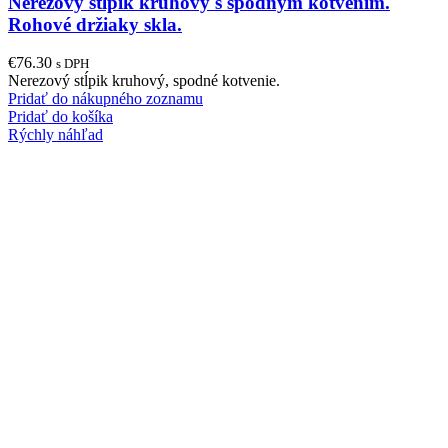
Nerezový stĺpik kruhový s spodným kotvením.
Rohové držiaky skla.
€
76.30
s DPH
Nerezový stĺpik kruhový, spodné kotvenie.
Pridať do nákupného zoznamu
Pridať do košíka
Rýchly náhľad