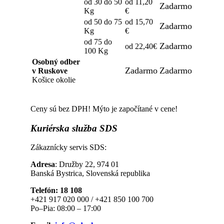
od 30 do 50
od 11,20
Zadarmo
Kg
€
od 50 do 75
od 15,70
Zadarmo
Kg
€
od 75 do
Zadarmo
od 22,40€
100 Kg
Osobný odber
Zadarmo
Zadarmo
v Ruskove
Košice okolie
Ceny sú bez DPH! Mýto je započítané v cene!
Kuriérska
služba SDS
Zákaznícky servis SDS:
Adresa
: Družby 22, 974 01
Banská Bystrica, Slovenská republika
Telefón: 18 108
+421 917 020 000 / +421 850 100 700
Po–Pia: 08:00 – 17:00