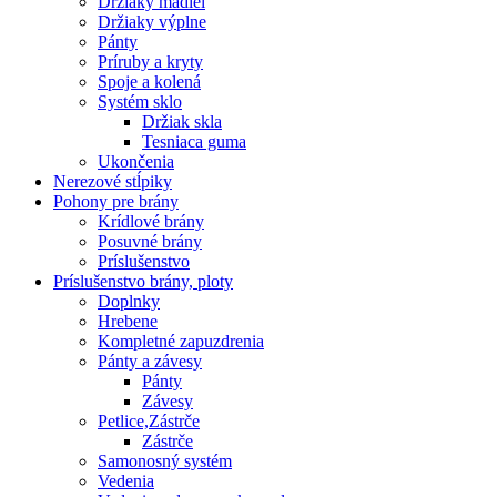
Držiaky madiel
Držiaky výplne
Pánty
Príruby a kryty
Spoje a kolená
Systém sklo
Držiak skla
Tesniaca guma
Ukončenia
Nerezové stĺpiky
Pohony pre brány
Krídlové brány
Posuvné brány
Príslušenstvo
Príslušenstvo brány, ploty
Doplnky
Hrebene
Kompletné zapuzdrenia
Pánty a závesy
Pánty
Závesy
Petlice,Zástrče
Zástrče
Samonosný systém
Vedenia