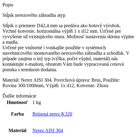
Popis
Stĺpik nerezového zábradlia atyp
Stĺpik o priemere D42,4 mm sa predáva ako hotový výrobok.
Vrchné kotvenie, horizontálna výplň 1 x d12 mm. Určené pre
vyvyšenie už existujúceho mura. Možnosť nastavenia sklonu výplne
a madla.
Určené pre vnútorné i vonkajšie použitie v systémoch
stavebnicového montovaného nerezového zábradlia a schodísk. V
prípade zaujmu o iný typ (výška, počet výplní, materiál) nás
kontaktujte e-mailom, obratom Vám bude vypracovaná cenová
ponuka s termínom dodania.
Materiál: Nerez AISI 304, Povrchová úprava: Brus, Použitie:
Rovina 300/1000mm, Výplň: 1x d12, Kotvenie: Zhora
Ďalšie informácie
Hmotnosť
1 kg
Farba
Brúsená nerez K320
Materiál
Nerez AISI 304