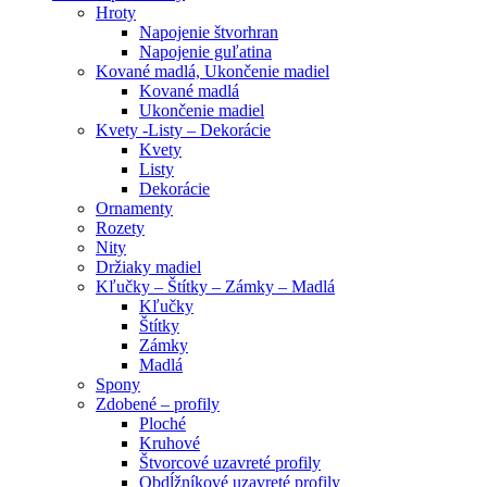
Hroty
Napojenie štvorhran
Napojenie guľatina
Kované madlá, Ukončenie madiel
Kované madlá
Ukončenie madiel
Kvety -Listy – Dekorácie
Kvety
Listy
Dekorácie
Ornamenty
Rozety
Nity
Držiaky madiel
Kľučky – Štítky – Zámky – Madlá
Kľučky
Štítky
Zámky
Madlá
Spony
Zdobené – profily
Ploché
Kruhové
Štvorcové uzavreté profily
Obdĺžníkové uzavreté profily