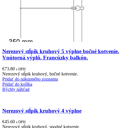
Nerezový stĺpik kruhový 5 výplne bočné kotvenie.
Vnútorná výplň. Francúzky balkón.
€
73.80
s DPH
Nerezový stĺpik kruhový, bočné kotvenie.
Pridať do nákupného zoznamu
Pridať do košíka
Rýchly náhľad
Nerezový stĺpik kruhový 4 výplne
€
45.60
s DPH
Nerezový stĺpik kruhový, spodné kotvenie.