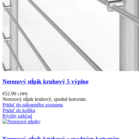
Nerezový stĺpik kruhový 5 výplne
€
52.90
s DPH
Nerezový stĺpik kruhový, spodné kotvenie.
Pridať do nákupného zoznamu
Pridať do košíka
Rýchly náhľad
Nerezový stĺpik kruhový s spodným kotvením.