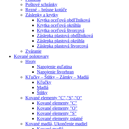
Poštové schránky
Rezné – brúsne kotúče
Záslepky a krytky
Krytka oceľová obdľžniková
Krytka oceľová okrúhla
Krytka oceľová štvorcová
Záslepka plastová obdĺžniková
Záslepka plastová okrúhla
Záslepka plastová štvorcová
Zváranie
Kované polotovary
Hroty
Napojenie guľatina
Napojenie štvorhran
Kľučky – Štítky – Zámky – Madlá
Kľučky
Madlá
Štítky
Kované elementy "C","S","O"
Kované elementy "C"
Kované elementy "O"
Kované elementy "S"
Kované elementy ostatné
Kované madlá, Ukončenie madiel
Kované madlá