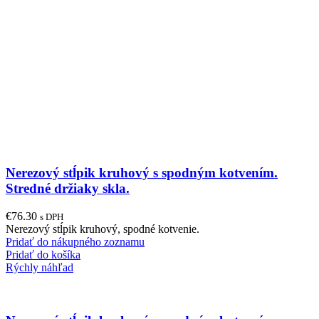
Nerezový stĺpik kruhový s spodným kotvením.
Stredné držiaky skla.
€
76.30
s DPH
Nerezový stĺpik kruhový, spodné kotvenie.
Pridať do nákupného zoznamu
Pridať do košíka
Rýchly náhľad