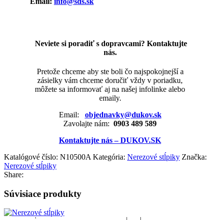
Email:
info@sds.sk
Neviete si poradiť s dopravcami? Kontaktujte
nás.
Pretože chceme aby ste boli čo najspokojnejší a
zásielky vám chceme doručiť vždy v poriadku,
môžete sa informovať aj na našej infolinke alebo
emaily.
Email:
objednavky@dukov.sk
Zavolajte nám:
0903 489 589
Kontaktujte nás – DUKOV.SK
Katalógové číslo:
N10500A
Kategória:
Nerezové stĺpiky
Značka:
Nerezové stĺpiky
Share:
Súvisiace produkty