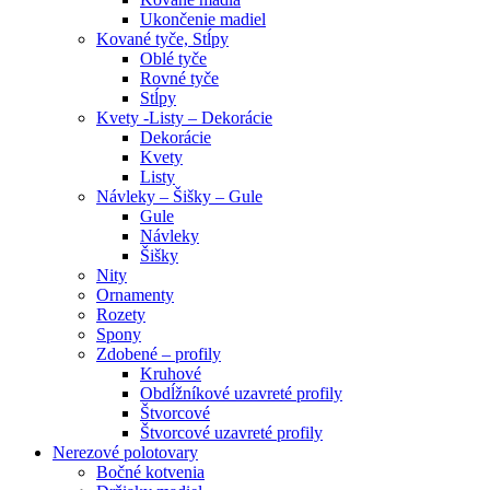
Ukončenie madiel
Kované tyče, Stĺpy
Oblé tyče
Rovné tyče
Stĺpy
Kvety -Listy – Dekorácie
Dekorácie
Kvety
Listy
Návleky – Šišky – Gule
Gule
Návleky
Šišky
Nity
Ornamenty
Rozety
Spony
Zdobené – profily
Kruhové
Obdĺžníkové uzavreté profily
Štvorcové
Štvorcové uzavreté profily
Nerezové polotovary
Bočné kotvenia