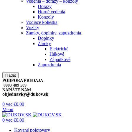
Vedenia – dorazy – konzoly
Dorazy
Horné vedenia
Konzoly
Vodiace kolieska
Vozíky
Zámky, doplnky, zapuzdrenia
Doplnky
Zámky
Elektrické
Hákové
Západkové
Zapuzdrenia
Hľadať
PODPORA PREDAJA
0903 489 589
NAPÍŠTE NÁM
objednavky@dukov.sk
0
vec
€
0.00
Menu
0
vec
€
0.00
Kované polotovary