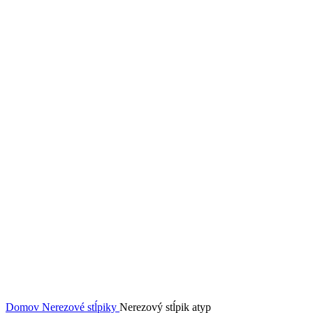
Obrázky zväčšíte kliknutím .
Domov
Nerezové stĺpiky
Nerezový stĺpik atyp