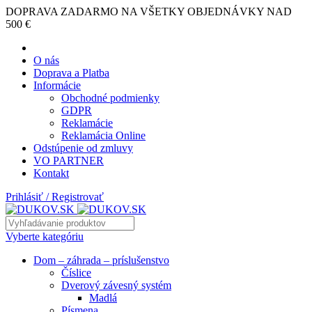
DOPRAVA ZADARMO NA VŠETKY OBJEDNÁVKY NAD
500 €
O nás
Doprava a Platba
Informácie
Obchodné podmienky
GDPR
Reklamácie
Reklamácia Online
Odstúpenie od zmluvy
VO PARTNER
Kontakt
Prihlásiť / Registrovať
Vyberte kategóriu
Dom – záhrada – príslušenstvo
Číslice
Dverový závesný systém
Madlá
Písmena