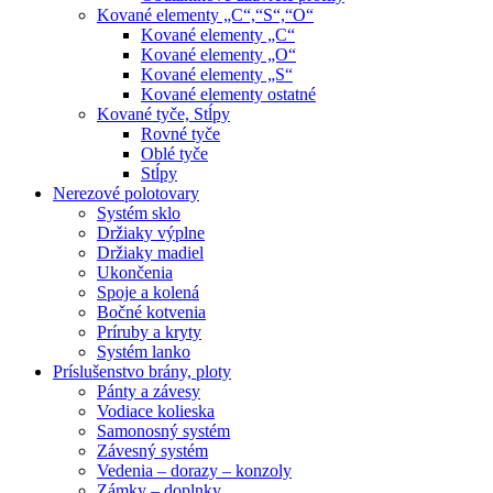
Kované elementy „C“,“S“,“O“
Kované elementy „C“
Kované elementy „O“
Kované elementy „S“
Kované elementy ostatné
Kované tyče, Stĺpy
Rovné tyče
Oblé tyče
Stĺpy
Nerezové polotovary
Systém sklo
Držiaky výplne
Držiaky madiel
Ukončenia
Spoje a kolená
Bočné kotvenia
Príruby a kryty
Systém lanko
Príslušenstvo brány, ploty
Pánty a závesy
Vodiace kolieska
Samonosný systém
Závesný systém
Vedenia – dorazy – konzoly
Zámky – doplnky