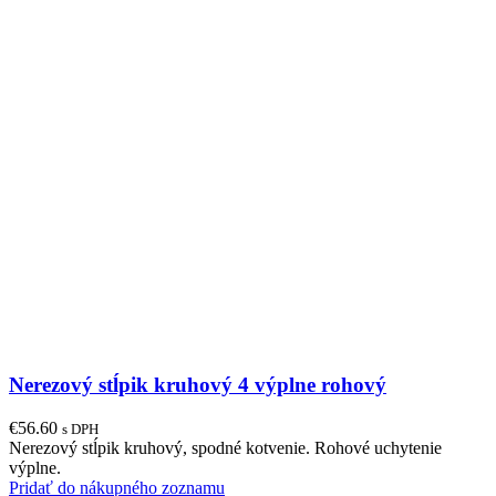
Nerezový stĺpik kruhový 4 výplne rohový
€
56.60
s DPH
Nerezový stĺpik kruhový, spodné kotvenie. Rohové uchytenie
výplne.
Pridať do nákupného zoznamu