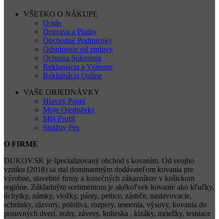
VŠETKO O NÁKUPE
O nás
Doprava a Platby
Obchodné Podmienky
Odstúpenie od zmluvy
Ochrana Súkromia
Reklamácia a Vrátenie
Reklamácia Online
VAŠE OBJEDNÁVKY
Hlavný Panel
Moje Ojednávky
Môj Profil
Strážny Pes
O FIRME
DUKOV.SK je špecializovaný obchod s kovaním. Od svojho
vzniku (2018) sa stal dominantným dodávateľom kovania pre
výrobne, stavebné firmy a konečných zákazníkov v košickom
regióne. Základným sortimentom je akékoľvek kovanie ako kľučky,
úchytky, zámky, vložky, pánty, petlice, zástrče, nastavovacie,
schránky, rázvory, pololiva, rozpery, tesnenia, výsuvy, kovania do
posuvných dverí, nohy, závesy, kolieska , klzáky, mriežky, tesniace