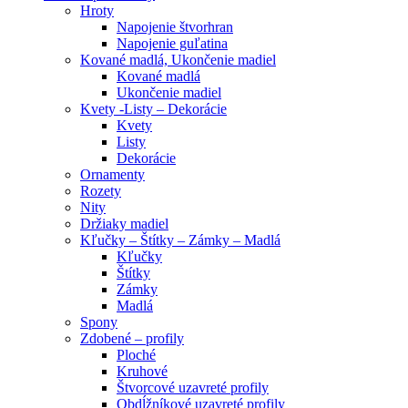
Hroty
Napojenie štvorhran
Napojenie guľatina
Kované madlá, Ukončenie madiel
Kované madlá
Ukončenie madiel
Kvety -Listy – Dekorácie
Kvety
Listy
Dekorácie
Ornamenty
Rozety
Nity
Držiaky madiel
Kľučky – Štítky – Zámky – Madlá
Kľučky
Štítky
Zámky
Madlá
Spony
Zdobené – profily
Ploché
Kruhové
Štvorcové uzavreté profily
Obdĺžníkové uzavreté profily