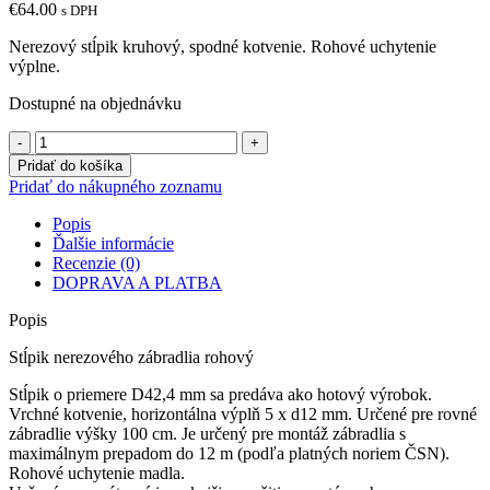
€
64.00
s DPH
Nerezový stĺpik kruhový, spodné kotvenie. Rohové uchytenie
výplne.
Dostupné na objednávku
množstvo
Nerezový
Pridať do košíka
stĺpik
Pridať do nákupného zoznamu
kruhový
5
Popis
výplne
Ďalšie informácie
rohový
Recenzie (0)
DOPRAVA A PLATBA
Popis
Stĺpik nerezového zábradlia rohový
Stĺpik o priemere D42,4 mm sa predáva ako hotový výrobok.
Vrchné kotvenie, horizontálna výplň 5 x d12 mm. Určené pre rovné
zábradlie výšky 100 cm. Je určený pre montáž zábradlia s
maximálnym prepadom do 12 m (podľa platných noriem ČSN).
Rohové uchytenie madla.