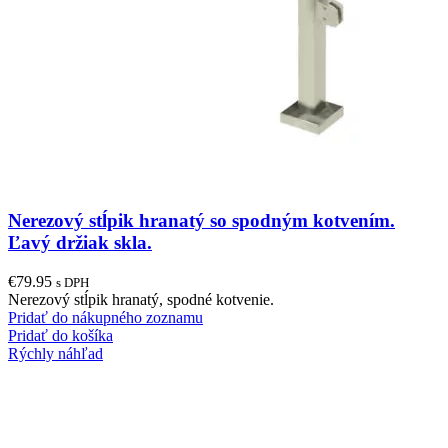
Nerezový stĺpik hranatý so spodným kotvením.
Ľavý držiak skla.
€
79.95
s DPH
Nerezový stĺpik hranatý, spodné kotvenie.
Pridať do nákupného zoznamu
Pridať do košíka
Rýchly náhľad