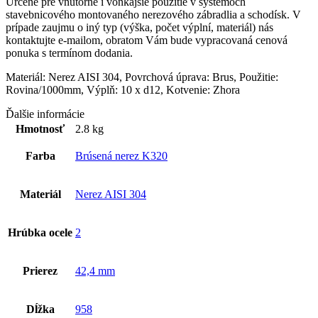
Určené pre vnútorné i vonkajšie použitie v systémoch
stavebnicového montovaného nerezového zábradlia a schodísk. V
prípade zaujmu o iný typ (výška, počet výplní, materiál) nás
kontaktujte e-mailom, obratom Vám bude vypracovaná cenová
ponuka s termínom dodania.
Materiál: Nerez AISI 304, Povrchová úprava: Brus, Použitie:
Rovina/1000mm, Výplň: 10 x d12, Kotvenie: Zhora
Ďalšie informácie
Hmotnosť
2.8 kg
Farba
Brúsená nerez K320
Materiál
Nerez AISI 304
Hrúbka ocele
2
Prierez
42,4 mm
Dĺžka
958