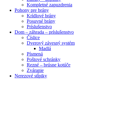
Kompletné zapuzdrenia
Pohony pre brány
Krídlové brány
Posuvné brány
Príslušenstvo
Dom – záhrada – príslušenstvo
Číslice
Dverový závesný systém
Madlá
Písmená
Poštové schránky
Rezné – brúsne kotúče
Zváranie
Nerezové stĺpiky
Obrázky zväčšíte kliknutím .