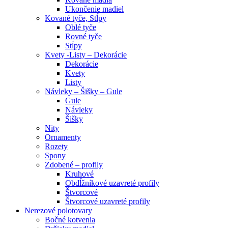
Ukončenie madiel
Kované tyče, Stĺpy
Oblé tyče
Rovné tyče
Stĺpy
Kvety -Listy – Dekorácie
Dekorácie
Kvety
Listy
Návleky – Šišky – Gule
Gule
Návleky
Šišky
Nity
Ornamenty
Rozety
Spony
Zdobené – profily
Kruhové
Obdĺžníkové uzavreté profily
Štvorcové
Štvorcové uzavreté profily
Nerezové polotovary
Bočné kotvenia