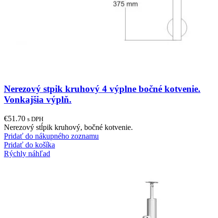
Nerezový stpik kruhový 4 výplne bočné kotvenie.
Vonkajšia výplň.
€
51.70
s DPH
Nerezový stĺpik kruhový, bočné kotvenie.
Pridať do nákupného zoznamu
Pridať do košíka
Rýchly náhľad