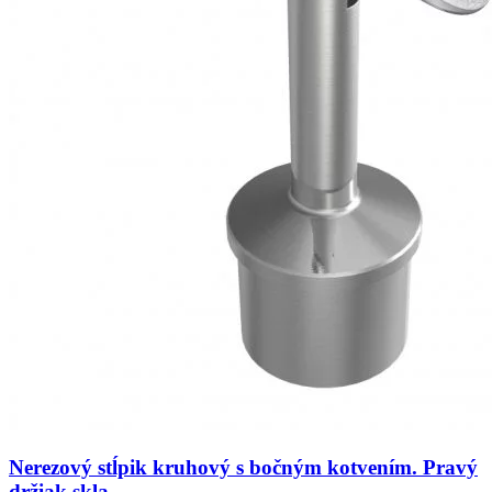
Nerezový stĺpik kruhový s bočným kotvením. Pravý
držiak skla.