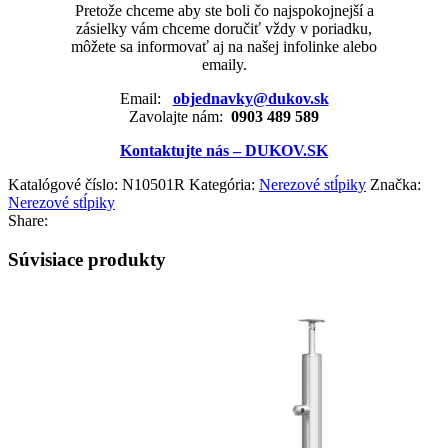
Pretože chceme aby ste boli čo najspokojnejší a
zásielky vám chceme doručiť vždy v poriadku,
môžete sa informovať aj na našej infolinke alebo
emaily.
Email:
objednavky@dukov.sk
Zavolajte nám:
0903 489 589
Kontaktujte nás – DUKOV.SK
Katalógové číslo:
N10501R
Kategória:
Nerezové stĺpiky
Značka:
Nerezové stĺpiky
Share:
Súvisiace produkty