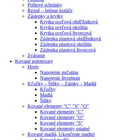
Poštové schránky
Rezné – brúsne kotúče
Záslepky a krytky
Krytka oceľová obdľžniková
Krytka oceľová okrúhla
Krytka oceľová štvorcová
Záslepka plastová obdĺžniková
Záslepka plastová okrúhla
Záslepka plastová štvorcová
Zváranie
Kované polotovary
Hroty
Napojenie guľatina
Napojenie štvorhran
Kľučky – Štítky – Zámky – Madlá
Kľučky
Madlá
Štítky
Kované elementy "C","S","O"
Kované elementy "C"
Kované elementy "O"
Kované elementy "S"
Kované elementy ostatné
Kované madlá, Ukončenie madiel
Kované madlá