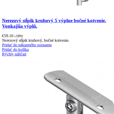
Nerezový stĺpik kruhový 5 výplne bočné kotvenie.
Vonkajšia výplň.
€
59.10
s DPH
Nerezový stĺpik kruhový, bočné kotvenie.
Pridať do nákupného zoznamu
Pridať do košíka
Rýchly náhľad