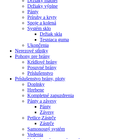
Držiaky madiel
Držiaky výplne
Pánty
Príruby a kryty
Spoje a kolená
Systém sklo
Držiak skla
Tesniaca guma
Ukončenia
Nerezové stĺpiky
Pohony pre brány
Krídlové brány
Posuvné brány
Príslušenstvo
Príslušenstvo brány, ploty
Doplnky
Hrebene
Kompletné zapuzdrenia
Pánty a závesy
Pánty
Závesy
Petlice,Zástrče
Zástrče
Samonosný systém
Vedenia