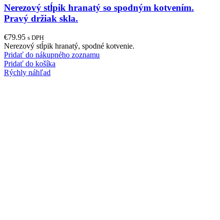
Nerezový stĺpik hranatý so spodným kotvením.
Pravý držiak skla.
€
79.95
s DPH
Nerezový stĺpik hranatý, spodné kotvenie.
Pridať do nákupného zoznamu
Pridať do košíka
Rýchly náhľad