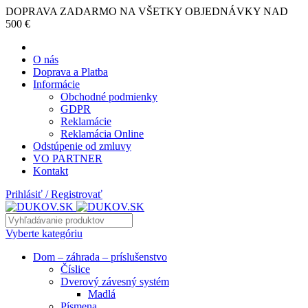
DOPRAVA ZADARMO NA VŠETKY OBJEDNÁVKY NAD
500 €
O nás
Doprava a Platba
Informácie
Obchodné podmienky
GDPR
Reklamácie
Reklamácia Online
Odstúpenie od zmluvy
VO PARTNER
Kontakt
Prihlásiť / Registrovať
Vyberte kategóriu
Dom – záhrada – príslušenstvo
Číslice
Dverový závesný systém
Madlá
Písmena