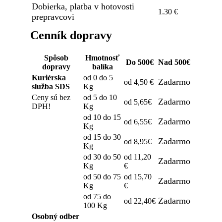
Dobierka, platba v hotovosti
1.30 €
prepravcovi
Cenník dopravy
Spôsob
Hmotnosť
Do 500€
Nad 500€
dopravy
balíka
Kuriérska
od 0 do 5
Zadarmo
od 4,50 €
služba SDS
Kg
Ceny sú bez
od 5 do 10
Zadarmo
od 5,65€
DPH!
Kg
od 10 do 15
Zadarmo
od 6,55€
Kg
od 15 do 30
Zadarmo
od 8,95€
Kg
od 30 do 50
od 11,20
Zadarmo
Kg
€
od 50 do 75
od 15,70
Zadarmo
Kg
€
od 75 do
Zadarmo
od 22,40€
100 Kg
Osobný odber