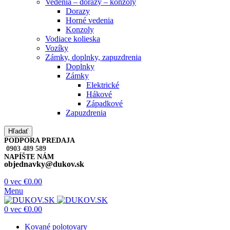
Vedenia – dorazy – konzoly
Dorazy
Horné vedenia
Konzoly
Vodiace kolieska
Vozíky
Zámky, doplnky, zapuzdrenia
Doplnky
Zámky
Elektrické
Hákové
Západkové
Zapuzdrenia
Hľadať
PODPORA PREDAJA
0903 489 589
NAPÍŠTE NÁM
objednavky@dukov.sk
0
vec
€
0.00
Menu
0
vec
€
0.00
Kované polotovary