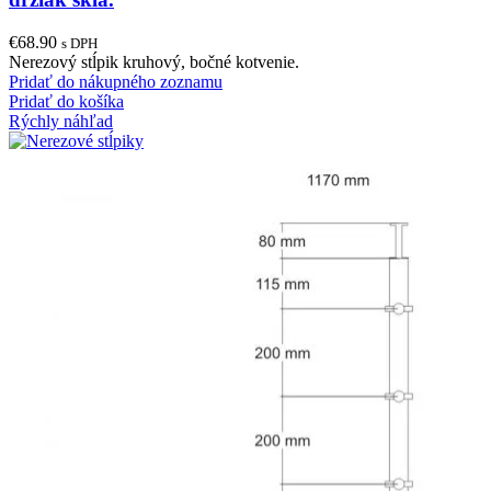
€
68.90
s DPH
Nerezový stĺpik kruhový, bočné kotvenie.
Pridať do nákupného zoznamu
Pridať do košíka
Rýchly náhľad