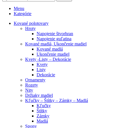
Menu
Kategórie
Kované polotovary
Hroty
Napojenie štvorhran
Napojenie guľatina
Kované madlá, Ukončenie madiel
Kované madlá
Ukončenie madiel
Kvety -Listy – Dekorácie
Kvety
Listy
Dekorácie
Ornamenty
Rozety
Nity
Držiaky madiel
Kľučky – Štítky – Zámky – Madlá
Kľučky
Štítky
Zámky
Madlá
Spony