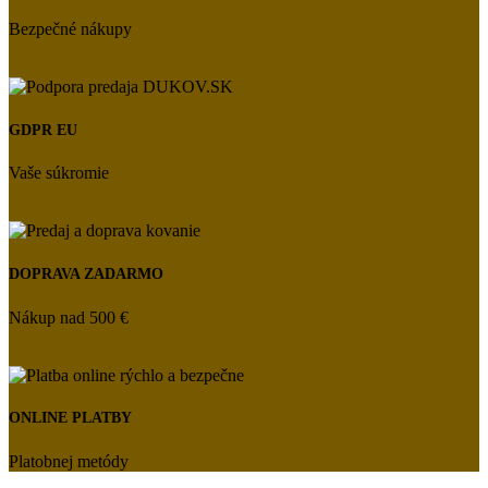
Bezpečné nákupy
GDPR EU
Vaše súkromie
DOPRAVA ZADARMO
Nákup nad 500 €
ONLINE PLATBY
Platobnej metódy