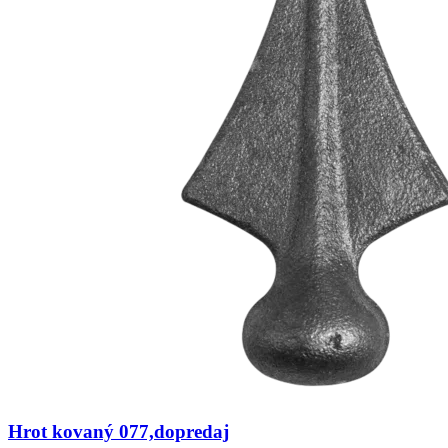
Hrot kovaný 077,dopredaj