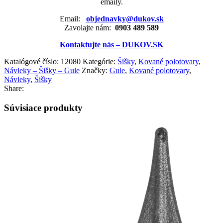
emaily.
Email:
objednavky@dukov.sk
Zavolajte nám:
0903 489 589
Kontaktujte nás – DUKOV.SK
Katalógové číslo:
12080
Kategórie:
Šišky
,
Kované polotovary
,
Návleky – Šišky – Gule
Značky:
Gule
,
Kované polotovary
,
Návleky
,
Šišky
Share:
Súvisiace produkty