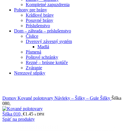
Kompletné zapuzdrenia
Pohony pre brány
Krídlové brány
Posuvné brány
Príslušenstvo
Dom – záhrada – príslušenstvo
Číslice
Dverový závesný systém
Madlá
Písmená
Poštové schránky
Rezné – brúsne kotúče
Zváranie
Nerezové stĺpiky
Obrázky zväčšíte kliknutím .
Domov
Kované polotovary
Návleky – Šišky – Gule
Šišky
Šiška
080,
Šiška 010,
€
1.45
s DPH
Späť na produkty