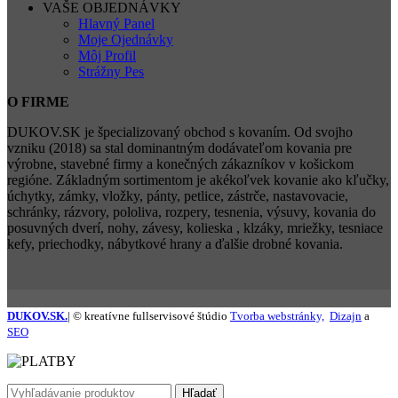
VAŠE OBJEDNÁVKY
Hlavný Panel
Moje Ojednávky
Môj Profil
Strážny Pes
O FIRME
DUKOV.SK je špecializovaný obchod s kovaním. Od svojho
vzniku (2018) sa stal dominantným dodávateľom kovania pre
výrobne, stavebné firmy a konečných zákazníkov v košickom
regióne. Základným sortimentom je akékoľvek kovanie ako kľučky,
úchytky, zámky, vložky, pánty, petlice, zástrče, nastavovacie,
schránky, rázvory, pololiva, rozpery, tesnenia, výsuvy, kovania do
posuvných dverí, nohy, závesy, kolieska , klzáky, mriežky, tesniace
kefy, priechodky, nábytkové hrany a ďalšie drobné kovania.
DUKOV.SK.
| © kreatívne fullservisové štúdio
Tvorba webstránky,
Dizajn
a
SEO
Hľadať