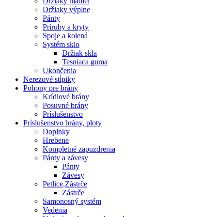
Držiaky madiel
Držiaky výplne
Pánty
Príruby a kryty
Spoje a kolená
Systém sklo
Držiak skla
Tesniaca guma
Ukončenia
Nerezové stĺpiky
Pohony pre brány
Krídlové brány
Posuvné brány
Príslušenstvo
Príslušenstvo brány, ploty
Doplnky
Hrebene
Kompletné zapuzdrenia
Pánty a závesy
Pánty
Závesy
Petlice,Zástrče
Zástrče
Samonosný systém
Vedenia