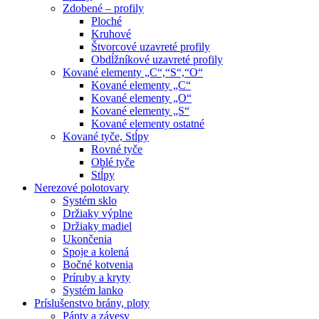
Zdobené – profily
Ploché
Kruhové
Štvorcové uzavreté profily
Obdĺžníkové uzavreté profily
Kované elementy „C“,“S“,“O“
Kované elementy „C“
Kované elementy „O“
Kované elementy „S“
Kované elementy ostatné
Kované tyče, Stĺpy
Rovné tyče
Oblé tyče
Stĺpy
Nerezové polotovary
Systém sklo
Držiaky výplne
Držiaky madiel
Ukončenia
Spoje a kolená
Bočné kotvenia
Príruby a kryty
Systém lanko
Príslušenstvo brány, ploty
Pánty a závesy