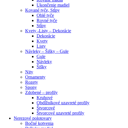
Ukončenie madiel
Kované tyče, Stĺpy
Oblé tyče
Rovné tyče
Stĺpy
Kvety -Listy – Dekorácie
Dekorácie
Kvety
Listy
Návleky – Šišky – Gule
Gule
Návleky
Šišky
Nity
Ornamenty
Rozety
Spony
Zdobené – profily
Kruhové
Obdĺžníkové uzavreté profily
Štvorcové
Štvorcové uzavreté profily
Nerezové polotovary
Bočné kotvenia