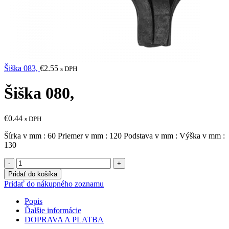
Šiška 083,
€
2.55
s DPH
Šiška 080,
€
0.44
s DPH
Šírka v mm : 60 Priemer v mm : 120 Podstava v mm : Výška v mm :
130
množstvo
Šiška
Pridať do košíka
080,
Pridať do nákupného zoznamu
Popis
Ďalšie informácie
DOPRAVA A PLATBA