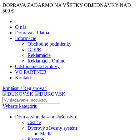
DOPRAVA ZADARMO NA VŠETKY OBJEDNÁVKY NAD
500 €
O nás
Doprava a Platba
Informácie
Obchodné podmienky
GDPR
Reklamácie
Reklamácia Online
Odstúpenie od zmluvy
VO PARTNER
Kontakt
Prihlásiť / Registrovať
Vyberte kategóriu
Dom – záhrada – príslušenstvo
Číslice
Dverový závesný systém
Madlá
Písmena