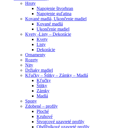
Hroty
Napojenie štvorhran
Napojenie guľatina
Kované madlá, Ukončenie madiel
Kované madlá
Ukončenie madiel
Kvety -Listy – Dekorácie
Kvety
Listy
Dekorácie
Ornamenty
Rozety
Nity
Držiaky madiel
Kľučky – Štítky – Zámky – Madlá
Kľučky
Štítky
Zámky
Madlá
Spony
Zdobené – profily
Ploché
Kruhové
Štvorcové uzavreté profily
Obdĺžníkové uzavreté profily