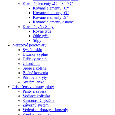
Kované elementy „C“,“S“,“O“
Kované elementy „C“
Kované elementy „O“
Kované elementy „S“
Kované elementy ostatné
Kované tyče, Stĺpy
Rovné tyče
Oblé tyče
Stĺpy
Nerezové polotovary
Systém sklo
Držiaky výplne
Držiaky madiel
Ukončenia
Spoje a kolená
Bočné kotvenia
Príruby a kryty
Systém lanko
Príslušenstvo brány, ploty
Pánty a závesy
Vodiace kolieska
Samonosný systém
Závesný systém
Vedenia – dorazy – konzoly
Zámky – doplnky