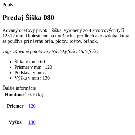
Popis
Predaj Šiška 080
Kovaný oceľový prvok – šiška, vyrobený zo 4 štvorcových tyčí
12×12 mm. Umiestnené na mrežiach a profiloch ako ozdoba, ktorá
sa používa pri návrhu brán, plotov, roštov, bránok.
Tags :Kované polotovary,Návleky,Šišky,Gule,Šišky
Šírka v mm : 60
Priemer v mm : 120
Podstava v mm :
Výška v mm : 130
Ďalšie informácie
Hmotnosť
0.16 kg
Priemer
120
Výška
130