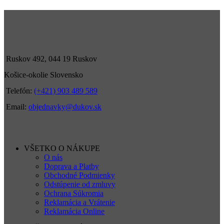
Ruskov 492, 044 19 Ruskov
Košice-okolie Slovensko
Telefón:
(+421) 903 489 589
Email:
objednavky@dukov.sk
VŠETKO O NÁKUPE
O nás
Doprava a Platby
Obchodné Podmienky
Odstúpenie od zmluvy
Ochrana Súkromia
Reklamácia a Vrátenie
Reklamácia Online