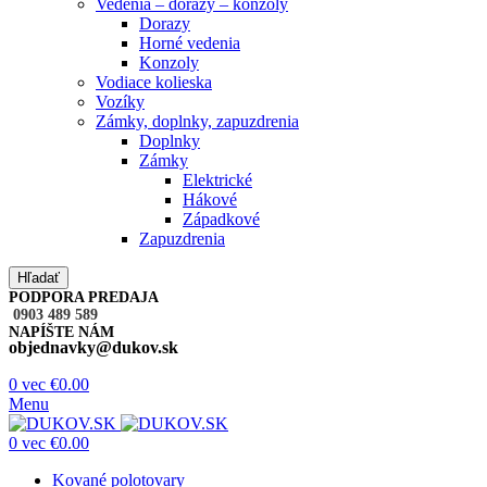
Vedenia – dorazy – konzoly
Dorazy
Horné vedenia
Konzoly
Vodiace kolieska
Vozíky
Zámky, doplnky, zapuzdrenia
Doplnky
Zámky
Elektrické
Hákové
Západkové
Zapuzdrenia
Hľadať
PODPORA PREDAJA
0903 489 589
NAPÍŠTE NÁM
objednavky@dukov.sk
0
vec
€
0.00
Menu
0
vec
€
0.00
Kované polotovary