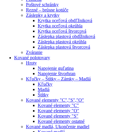
Poštové schránky
Rezné – brúsne kotúče
Záslepky a krytky
Krytka oceľová obdľžniková
Krytka oceľová okrúhla
Krytka oceľová štvorcová
Záslepka plastová obdĺžniková
Záslepka plastová okrúhla
Záslepka plastová štvorcová
Zváranie
Kované polotovary
Hroty
Napojenie guľatina
Napojenie štvorhran
Kľučky – Štítky – Zámky – Madlá
Kľučky
Madlá
Štítky
Kované elementy "C","S","O"
Kované elementy "C"
Kované elementy "O"
Kované elementy "S"
Kované elementy ostatné
Kované madlá, Ukončenie madiel
Kované madlá