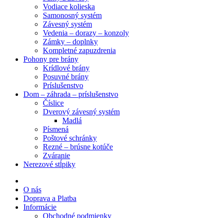
Vodiace kolieska
Samonosný systém
Závesný systém
Vedenia – dorazy – konzoly
Zámky – doplnky
Kompletné zapuzdrenia
Pohony pre brány
Krídlové brány
Posuvné brány
Príslušenstvo
Dom – záhrada – príslušenstvo
Číslice
Dverový závesný systém
Madlá
Písmená
Poštové schránky
Rezné – brúsne kotúče
Zváranie
Nerezové stĺpiky
O nás
Doprava a Platba
Informácie
Obchodné podmienky