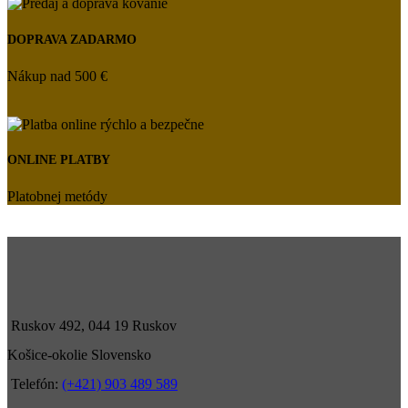
DOPRAVA ZADARMO
Nákup nad 500 €
ONLINE PLATBY
Platobnej metódy
Ruskov 492, 044 19 Ruskov
Košice-okolie Slovensko
Telefón:
(+421) 903 489 589