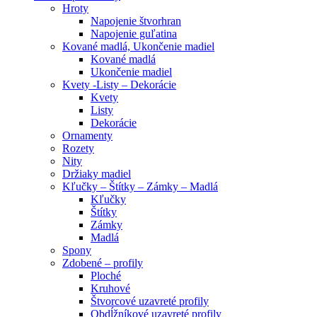
Hroty
Napojenie štvorhran
Napojenie guľatina
Kované madlá, Ukončenie madiel
Kované madlá
Ukončenie madiel
Kvety -Listy – Dekorácie
Kvety
Listy
Dekorácie
Ornamenty
Rozety
Nity
Držiaky madiel
Kľučky – Štítky – Zámky – Madlá
Kľučky
Štítky
Zámky
Madlá
Spony
Zdobené – profily
Ploché
Kruhové
Štvorcové uzavreté profily
Obdĺžníkové uzavreté profily