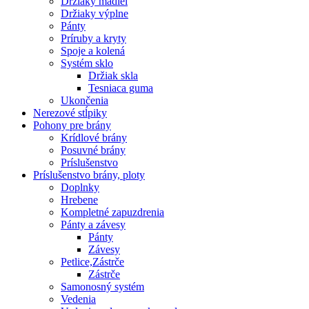
Držiaky madiel
Držiaky výplne
Pánty
Príruby a kryty
Spoje a kolená
Systém sklo
Držiak skla
Tesniaca guma
Ukončenia
Nerezové stĺpiky
Pohony pre brány
Krídlové brány
Posuvné brány
Príslušenstvo
Príslušenstvo brány, ploty
Doplnky
Hrebene
Kompletné zapuzdrenia
Pánty a závesy
Pánty
Závesy
Petlice,Zástrče
Zástrče
Samonosný systém
Vedenia