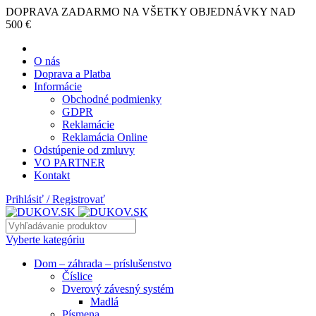
DOPRAVA ZADARMO NA VŠETKY OBJEDNÁVKY NAD
500 €
O nás
Doprava a Platba
Informácie
Obchodné podmienky
GDPR
Reklamácie
Reklamácia Online
Odstúpenie od zmluvy
VO PARTNER
Kontakt
Prihlásiť / Registrovať
Vyberte kategóriu
Dom – záhrada – príslušenstvo
Číslice
Dverový závesný systém
Madlá
Písmena