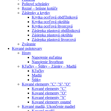
Poštové schránky
Rezné – brúsne kotúče
Záslepky a krytky
Krytka oceľová obdľžniková
Krytka oceľová okrúhla
Krytka oceľová štvorcová
Záslepka plastová obdĺžniková
Záslepka plastová okrúhla
Záslepka plastová štvorcová
Zváranie
Kované polotovary
Hroty
Napojenie guľatina
Napojenie štvorhran
Kľučky – Štítky – Zámky – Madlá
Kľučky
Madlá
Štítky
Kované elementy "C","S","O"
Kované elementy "C"
Kované elementy "O"
Kované elementy "S"
Kované elementy ostatné
Kované madlá, Ukončenie madiel
Kované madlá