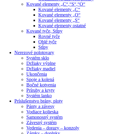
Kované elementy „C“,“S“,“O“
Kované elementy „C“
Kované elementy „O“
Kované elementy „S“
Kované elementy ostatné
Kované tyče, Stĺpy
Rovné tyče
Oblé tyče
Stĺpy
Nerezové polotovary
Systém sklo
Držiaky výplne
Držiaky madiel
Ukončenia
Spoje a kolená
Bočné kotvenia
Príruby a kryty
Systém lanko
Príslušenstvo brány, ploty
Pánty a závesy
Vodiace kolieska
Samonosný systém
Závesný systém
Vedenia – dorazy – konzoly
Zámky – doplnky