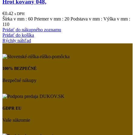
Hrot kovaný 048,
€
0.42
s DPH
Šírka v mm : 60 Priemer v mm : 20 Podstava v mm : Výška v mm :
110
Pridať do nákupného zoznamu
Pridať do košíka
Rýchly náhľad
100% BEZPEČNÉ
Bezpečné nákupy
GDPR EU
Vaše súkromie