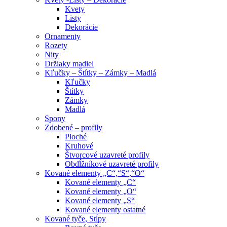
Kvety
Listy
Dekorácie
Ornamenty
Rozety
Nity
Držiaky madiel
Kľučky – Štítky – Zámky – Madlá
Kľučky
Štítky
Zámky
Madlá
Spony
Zdobené – profily
Ploché
Kruhové
Štvorcové uzavreté profily
Obdĺžníkové uzavreté profily
Kované elementy „C“,“S“,“O“
Kované elementy „C“
Kované elementy „O“
Kované elementy „S“
Kované elementy ostatné
Kované tyče, Stĺpy