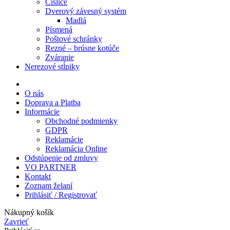
Číslice
Dverový závesný systém
Madlá
Písmená
Poštové schránky
Rezné – brúsne kotúče
Zváranie
Nerezové stĺpiky
O nás
Doprava a Platba
Informácie
Obchodné podmienky
GDPR
Reklamácie
Reklamácia Online
Odstúpenie od zmluvy
VO PARTNER
Kontakt
Zoznam želaní
Prihlásiť / Registrovať
Nákupný košík
Zavrieť