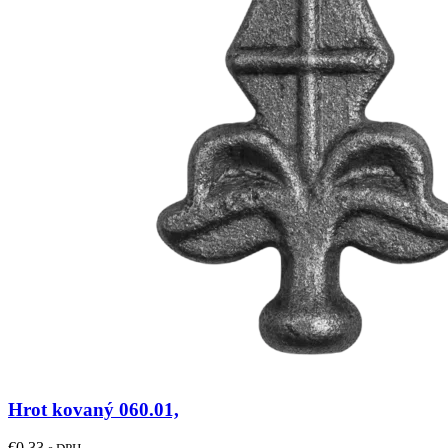
Hrot kovaný 060.01,
€
0.33