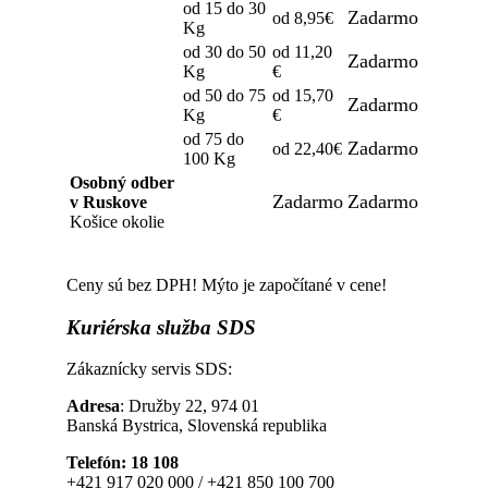
od 15 do 30
Zadarmo
od 8,95€
Kg
od 30 do 50
od 11,20
Zadarmo
Kg
€
od 50 do 75
od 15,70
Zadarmo
Kg
€
od 75 do
Zadarmo
od 22,40€
100 Kg
Osobný odber
Zadarmo
Zadarmo
v Ruskove
Košice okolie
Ceny sú bez DPH! Mýto je započítané v cene!
Kuriérska
služba SDS
Zákaznícky servis SDS:
Adresa
: Družby 22, 974 01
Banská Bystrica, Slovenská republika
Telefón: 18 108
+421 917 020 000 / +421 850 100 700