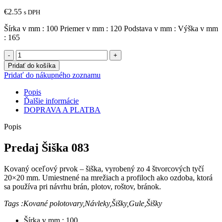
€
2.55
s DPH
Šírka v mm : 100 Priemer v mm : 120 Podstava v mm : Výška v mm
: 165
množstvo
Šiška
Pridať do košíka
083,
Pridať do nákupného zoznamu
Popis
Ďalšie informácie
DOPRAVA A PLATBA
Popis
Predaj Šiška 083
Kovaný oceľový prvok – šiška, vyrobený zo 4 štvorcových tyčí
20×20 mm. Umiestnené na mrežiach a profiloch ako ozdoba, ktorá
sa používa pri návrhu brán, plotov, roštov, bránok.
Tags :Kované polotovary,Návleky,Šišky,Gule,Šišky
Šírka v mm : 100