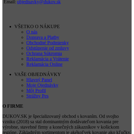
Email:
objednavky@dukov.sk
VŠETKO O NÁKUPE
O nás
Doprava a Platby
Obchodné Podmienky
Odstúpenie od zmluvy
Ochrana Súkromia
Reklamácia a Vrátenie
Reklamácia Online
VAŠE OBJEDNÁVKY
Hlavný Panel
Moje Ojednávky
Môj Profil
Strážny Pes
O FIRME
DUKOV.SK je špecializovaný obchod s kovaním. Od svojho
vzniku (2018) sa stal dominantným dodávateľom kovania pre
výrobne, stavebné firmy a konečných zákazníkov v košickom
regióne. Základným sortimentom je akékoľvek kovanie ako kľučky,