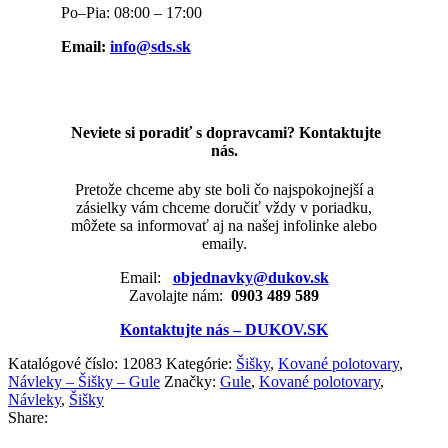
Po–Pia: 08:00 – 17:00
Email:
info@sds.sk
Neviete si poradiť s dopravcami? Kontaktujte
nás.
Pretože chceme aby ste boli čo najspokojnejší a
zásielky vám chceme doručiť vždy v poriadku,
môžete sa informovať aj na našej infolinke alebo
emaily.
Email:
objednavky@dukov.sk
Zavolajte nám:
0903 489 589
Kontaktujte nás – DUKOV.SK
Katalógové číslo:
12083
Kategórie:
Šišky
,
Kované polotovary
,
Návleky – Šišky – Gule
Značky:
Gule
,
Kované polotovary
,
Návleky
,
Šišky
Share: