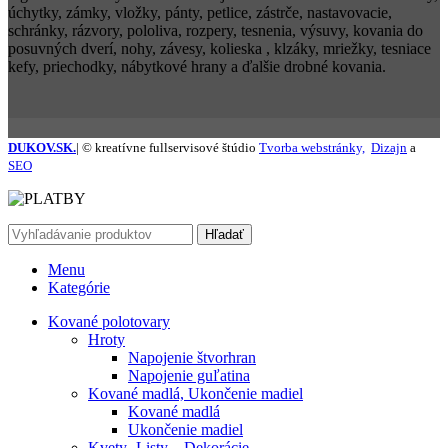
úchytky, zámky, vložky, pánty, petlice, zástrče, nastavovacie,
schránky, rázvory, pololiva, rozpery, tesnenia, výsuvy, kovania do
posuvných dverí, nohy, závesy, kolieska , klzáky, mriežky, tesniace
kefy, priechodky, nábytkové hrany a ďalšie drobné kovania.
DUKOV.SK.
| © kreatívne fullservisové štúdio
Tvorba webstránky,
Dizajn
a
SEO
Hľadať
Menu
Kategórie
Kované polotovary
Hroty
Napojenie štvorhran
Napojenie guľatina
Kované madlá, Ukončenie madiel
Kované madlá
Ukončenie madiel
Kvety -Listy – Dekorácie