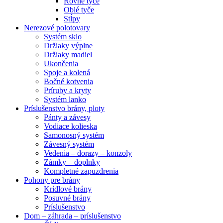
Rovné tyče
Oblé tyče
Stĺpy
Nerezové polotovary
Systém sklo
Držiaky výplne
Držiaky madiel
Ukončenia
Spoje a kolená
Bočné kotvenia
Príruby a kryty
Systém lanko
Príslušenstvo brány, ploty
Pánty a závesy
Vodiace kolieska
Samonosný systém
Závesný systém
Vedenia – dorazy – konzoly
Zámky – doplnky
Kompletné zapuzdrenia
Pohony pre brány
Krídlové brány
Posuvné brány
Príslušenstvo
Dom – záhrada – príslušenstvo