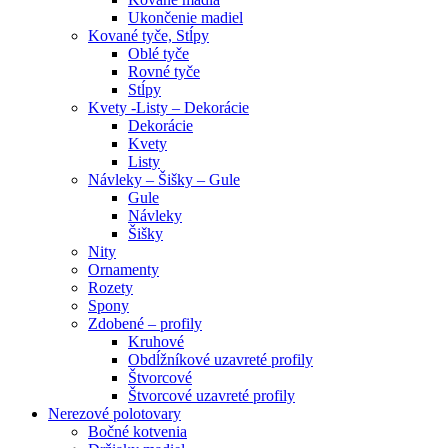
Ukončenie madiel
Kované tyče, Stĺpy
Oblé tyče
Rovné tyče
Stĺpy
Kvety -Listy – Dekorácie
Dekorácie
Kvety
Listy
Návleky – Šišky – Gule
Gule
Návleky
Šišky
Nity
Ornamenty
Rozety
Spony
Zdobené – profily
Kruhové
Obdĺžníkové uzavreté profily
Štvorcové
Štvorcové uzavreté profily
Nerezové polotovary
Bočné kotvenia