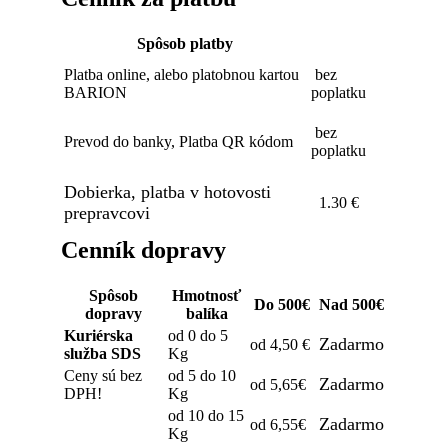
Spôsob platby
Platba online, alebo platobnou kartou
bez
BARION
poplatku
bez
Prevod do banky, Platba QR kódom
poplatku
Dobierka, platba v hotovosti
1.30 €
prepravcovi
Cenník dopravy
Spôsob
Hmotnosť
Do 500€
Nad 500€
dopravy
balíka
Kuriérska
od 0 do 5
Zadarmo
od 4,50 €
služba SDS
Kg
Ceny sú bez
od 5 do 10
Zadarmo
od 5,65€
DPH!
Kg
od 10 do 15
Zadarmo
od 6,55€
Kg