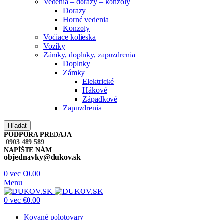
Vedenia – dorazy – konzoly
Dorazy
Horné vedenia
Konzoly
Vodiace kolieska
Vozíky
Zámky, doplnky, zapuzdrenia
Doplnky
Zámky
Elektrické
Hákové
Západkové
Zapuzdrenia
Hľadať
PODPORA PREDAJA
0903 489 589
NAPÍŠTE NÁM
objednavky@dukov.sk
0
vec
€
0.00
Menu
0
vec
€
0.00
Kované polotovary