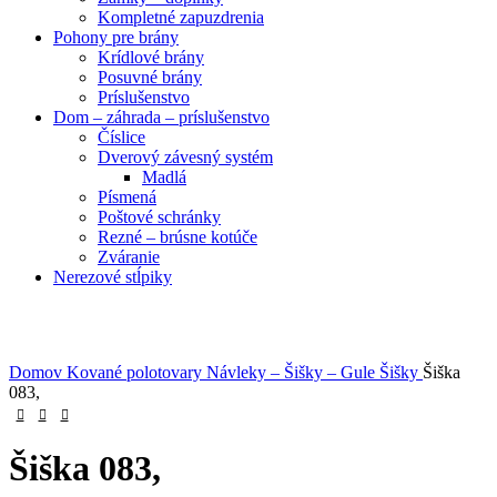
Kompletné zapuzdrenia
Pohony pre brány
Krídlové brány
Posuvné brány
Príslušenstvo
Dom – záhrada – príslušenstvo
Číslice
Dverový závesný systém
Madlá
Písmená
Poštové schránky
Rezné – brúsne kotúče
Zváranie
Nerezové stĺpiky
Obrázky zväčšíte kliknutím .
Domov
Kované polotovary
Návleky – Šišky – Gule
Šišky
Šiška
083,
Šiška 083,