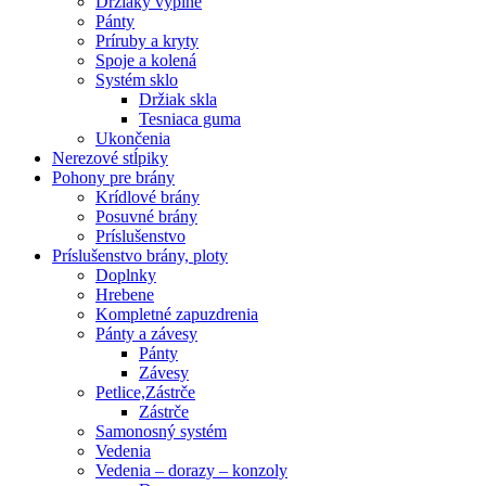
Držiaky výplne
Pánty
Príruby a kryty
Spoje a kolená
Systém sklo
Držiak skla
Tesniaca guma
Ukončenia
Nerezové stĺpiky
Pohony pre brány
Krídlové brány
Posuvné brány
Príslušenstvo
Príslušenstvo brány, ploty
Doplnky
Hrebene
Kompletné zapuzdrenia
Pánty a závesy
Pánty
Závesy
Petlice,Zástrče
Zástrče
Samonosný systém
Vedenia
Vedenia – dorazy – konzoly