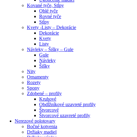
Kované tyče, Stĺpy
Oblé tyče
Rovné tyče
Stĺpy
Kvety -Listy – Dekorácie
Dekorácie
Kvety
Listy
Návleky – Šišky – Gule
Gule
Návleky
Šišky
Nity
Ornamenty
Rozety
Spony
Zdobené – profily
Kruhové
Obdĺžníkové uzavreté profily
Štvorcové
Štvorcové uzavreté profily
Nerezové polotovary
Bočné kotvenia
Držiaky madiel