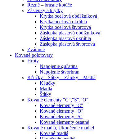
Rezné – brúsne kotúče
Záslepky a krytky
Krytka oceľová obdľžniková
Krytka oceľová okrúhla
Krytka oceľová štvorcová
Záslepka plastová obdĺžniková
Záslepka plastová okrúhla
Záslepka plastová štvorcová
Zváranie
Kované polotovary
Hroty
Napojenie guľatina
Napojenie štvorhran
Kľučky – Štítky – Zámky – Madlá
Kľučky
Madlá
Štítky
Kované elementy "C","S","O"
Kované elementy "C"
Kované elementy "O"
Kované elementy "S"
Kované elementy ostatné
Kované madlá, Ukončenie madiel
Kované madlá
Ukončenie madiel