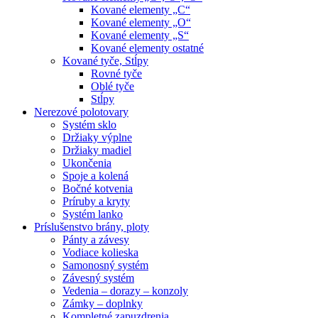
Kované elementy „C“
Kované elementy „O“
Kované elementy „S“
Kované elementy ostatné
Kované tyče, Stĺpy
Rovné tyče
Oblé tyče
Stĺpy
Nerezové polotovary
Systém sklo
Držiaky výplne
Držiaky madiel
Ukončenia
Spoje a kolená
Bočné kotvenia
Príruby a kryty
Systém lanko
Príslušenstvo brány, ploty
Pánty a závesy
Vodiace kolieska
Samonosný systém
Závesný systém
Vedenia – dorazy – konzoly
Zámky – doplnky
Kompletné zapuzdrenia