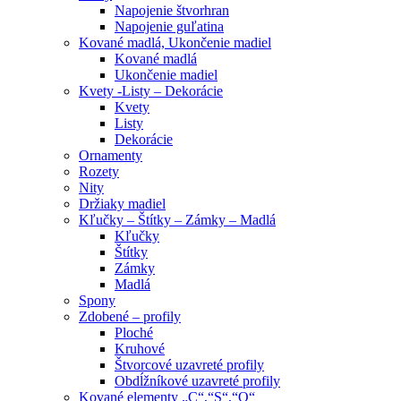
Napojenie štvorhran
Napojenie guľatina
Kované madlá, Ukončenie madiel
Kované madlá
Ukončenie madiel
Kvety -Listy – Dekorácie
Kvety
Listy
Dekorácie
Ornamenty
Rozety
Nity
Držiaky madiel
Kľučky – Štítky – Zámky – Madlá
Kľučky
Štítky
Zámky
Madlá
Spony
Zdobené – profily
Ploché
Kruhové
Štvorcové uzavreté profily
Obdĺžníkové uzavreté profily
Kované elementy „C“,“S“,“O“