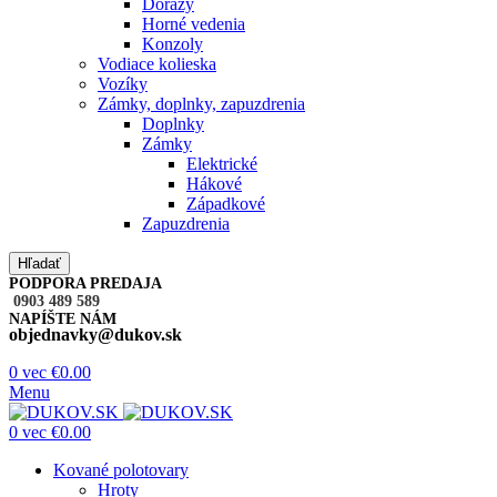
Dorazy
Horné vedenia
Konzoly
Vodiace kolieska
Vozíky
Zámky, doplnky, zapuzdrenia
Doplnky
Zámky
Elektrické
Hákové
Západkové
Zapuzdrenia
Hľadať
PODPORA PREDAJA
0903 489 589
NAPÍŠTE NÁM
objednavky@dukov.sk
0
vec
€
0.00
Menu
0
vec
€
0.00
Kované polotovary
Hroty