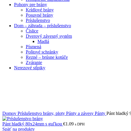
Pohony pre brány
Krídlové brány
Posuvné brány
Príslušenstvo
Dom – záhrada – príslušenstvo
Číslice
Dverový závesný systém
Madlá
Písmená
Poštové schránky
Rezné – brúsne kotúče
Zváranie
Nerezové stĺpiky
Obrázky zväčšíte kliknutím .
Domov
Príslušenstvo brány, ploty
Pánty a závesy
Pánty
Pánt hladký
Pánt hladký 80x24mm s guľkou
€
1.09
s DPH
Späť na produkty