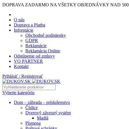
DOPRAVA ZADARMO NA VŠETKY OBJEDNÁVKY NAD 500
O nás
Doprava a Platba
Informácie
Obchodné podmienky
GDPR
Reklamácie
Reklamácia Online
Odstúpenie od zmluvy
VO PARTNER
Kontakt
Prihlásiť / Registrovať
Vyberte kategóriu
Dom – záhrada – príslušenstvo
Číslice
Dverový závesný systém
Madlá
Písmena
Poštové schránky