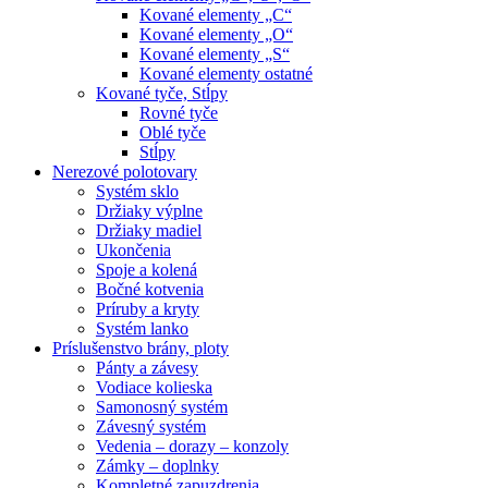
Kované elementy „C“
Kované elementy „O“
Kované elementy „S“
Kované elementy ostatné
Kované tyče, Stĺpy
Rovné tyče
Oblé tyče
Stĺpy
Nerezové polotovary
Systém sklo
Držiaky výplne
Držiaky madiel
Ukončenia
Spoje a kolená
Bočné kotvenia
Príruby a kryty
Systém lanko
Príslušenstvo brány, ploty
Pánty a závesy
Vodiace kolieska
Samonosný systém
Závesný systém
Vedenia – dorazy – konzoly
Zámky – doplnky
Kompletné zapuzdrenia