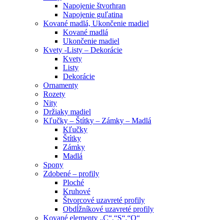
Napojenie štvorhran
Napojenie guľatina
Kované madlá, Ukončenie madiel
Kované madlá
Ukončenie madiel
Kvety -Listy – Dekorácie
Kvety
Listy
Dekorácie
Ornamenty
Rozety
Nity
Držiaky madiel
Kľučky – Štítky – Zámky – Madlá
Kľučky
Štítky
Zámky
Madlá
Spony
Zdobené – profily
Ploché
Kruhové
Štvorcové uzavreté profily
Obdĺžníkové uzavreté profily
Kované elementy „C“,“S“,“O“