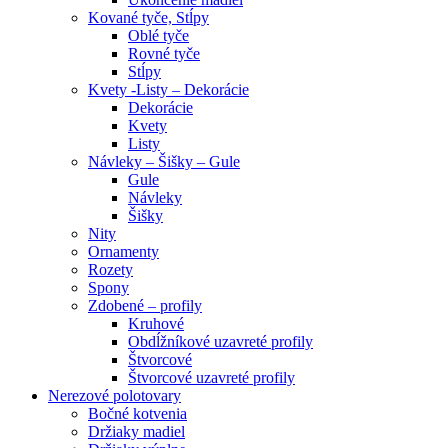
Kované tyče, Stĺpy
Oblé tyče
Rovné tyče
Stĺpy
Kvety -Listy – Dekorácie
Dekorácie
Kvety
Listy
Návleky – Šišky – Gule
Gule
Návleky
Šišky
Nity
Ornamenty
Rozety
Spony
Zdobené – profily
Kruhové
Obdĺžníkové uzavreté profily
Štvorcové
Štvorcové uzavreté profily
Nerezové polotovary
Bočné kotvenia
Držiaky madiel