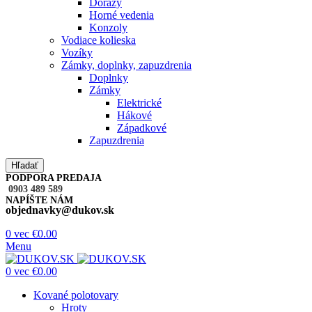
Dorazy
Horné vedenia
Konzoly
Vodiace kolieska
Vozíky
Zámky, doplnky, zapuzdrenia
Doplnky
Zámky
Elektrické
Hákové
Západkové
Zapuzdrenia
Hľadať
PODPORA PREDAJA
0903 489 589
NAPÍŠTE NÁM
objednavky@dukov.sk
0
vec
€
0.00
Menu
0
vec
€
0.00
Kované polotovary
Hroty