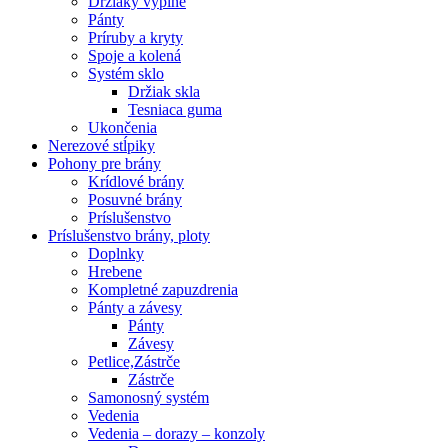
Držiaky výplne
Pánty
Príruby a kryty
Spoje a kolená
Systém sklo
Držiak skla
Tesniaca guma
Ukončenia
Nerezové stĺpiky
Pohony pre brány
Krídlové brány
Posuvné brány
Príslušenstvo
Príslušenstvo brány, ploty
Doplnky
Hrebene
Kompletné zapuzdrenia
Pánty a závesy
Pánty
Závesy
Petlice,Zástrče
Zástrče
Samonosný systém
Vedenia
Vedenia – dorazy – konzoly