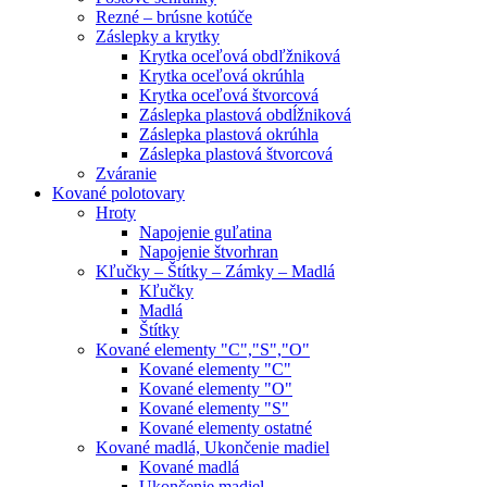
Rezné – brúsne kotúče
Záslepky a krytky
Krytka oceľová obdľžniková
Krytka oceľová okrúhla
Krytka oceľová štvorcová
Záslepka plastová obdĺžniková
Záslepka plastová okrúhla
Záslepka plastová štvorcová
Zváranie
Kované polotovary
Hroty
Napojenie guľatina
Napojenie štvorhran
Kľučky – Štítky – Zámky – Madlá
Kľučky
Madlá
Štítky
Kované elementy "C","S","O"
Kované elementy "C"
Kované elementy "O"
Kované elementy "S"
Kované elementy ostatné
Kované madlá, Ukončenie madiel
Kované madlá
Ukončenie madiel