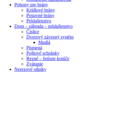
Pohony pre brány
Krídlové brány
Posuvné brány
Príslušenstvo
Dom – záhrada – príslušenstvo
Číslice
Dverový závesný systém
Madlá
Písmená
Poštové schránky
Rezné – brúsne kotúče
Zváranie
Nerezové stĺpiky