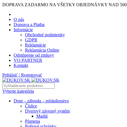
DOPRAVA ZADARMO NA VŠETKY OBJEDNÁVKY NAD 500
O nás
Doprava a Platba
Informácie
Obchodné podmienky
GDPR
Reklamácie
Reklamácia Online
Odstúpenie od zmluvy
VO PARTNER
Kontakt
Prihlásiť / Registrovať
Vyberte kategóriu
Dom – záhrada – príslušenstvo
Číslice
Dverový závesný systém
Madlá
Písmena
Poštové schránky